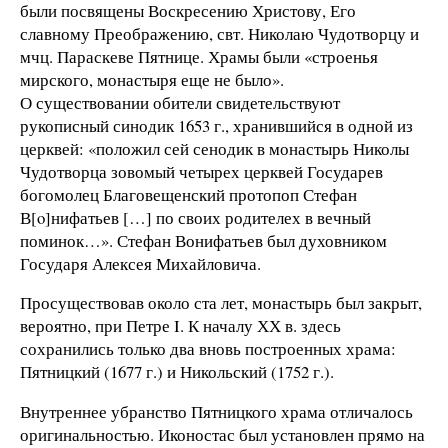
были посвящены Воскресению Христову, Его
славному Преображению, свт. Николаю Чудотворцу и
мчц. Параскеве Пятнице. Храмы были «строенья
мирского, монастыря еще не было».
О существовании обители свидетельствуют
рукописный синодик 1653 г., хранившийся в одной из
церквей: «положил сей сенодик в монастырь Николы
Чудотворца зовомый четырех церквей Государев
богомолец Благовещенский протопоп Стефан
В[o]нифатьев […] по своих родителех в вечный
поминок…». Стефан Вонифатьев был духовником
Государя Алексея Михайловича.
Просуществовав около ста лет, монастырь был закрыт,
вероятно, при Петре I. К началу ХХ в. здесь
сохранились только два вновь построенных храма:
Пятницкий (1677 г.) и Никольский (1752 г.).
Внутреннее убранство Пятницкого храма отличалось
оригинальностью. Иконостас был установлен прямо на