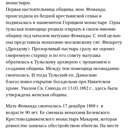
монастырю.
Первая настоятельница общины, мон. Фомаида,
происходила из бедной крестьянской семьи и
подвизалась в знаменитом Горицком монастыре. Одна
тульская помещица решила открыть в своем имении
общину под началом матушки Фомаиды. С этой целью
она представила монахиню московскому свт. Филарету
(Дроздову). Прозорливый пастырь сразу же оценил
смиренную старицу и по его совету матушка
обратилась к Тульскому архиерею с прошением о
создании общины. Между тем помещица неожиданно
скончалась. И тогда Тульский еп. Дамаскин
благословил открытие богадельни при Никитском
храме. Указом Св. Синода от 13.03.1862 г., здесь была
утверждена женская община.
Мать Фомаида скончалась 17 декабря 1868 г. в
возрасте 90 лет. Ее сменила монахиня Белевского
Крестовоздвиженского монастыря Макария, которая
ревностно занялась обустройством обители. На месте