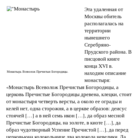
Эта удаленная от
Москвы обитель
располагалась на
территории
нынешнего
Серебряно-
Прудского района. В
писцовой книге
конца XVI в.
Монастырь Всеволож Пречистыя Богородицы.
находим описание
монастыря:
«Монастырь Всеволож Пречистыя Богородицы, а
церковь Пречистые Богородицы древена, клецки, стоит
от монастыря четверть версты, а около ее ограды и
келей нет, одна сторожня, а в церкве образов: деисус
стоячей […] а в ней семь икон […], да образ месной
Пречистые Богородицы, на золоте, в киоте […], да
образ чудотворный Успение Пречистой […], да перед
церковьюна колокольнице два колокола невелики. Да