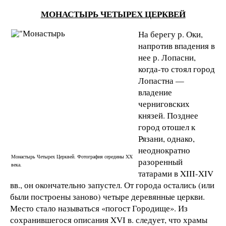
МОНАСТЫРЬ ЧЕТЫРЕХ ЦЕРКВЕЙ
На берегу р. Оки,
напротив впадения в
нее р. Лопасни,
когда-то стоял город
Лопастна —
владение
черниговских
князей. Позднее
город отошел к
Рязани, однако,
неоднократно
Монастырь Четырех Церквей. Фотография середины XX
разоренный
века.
татарами в XIII-XIV
вв., он окончательно запустел. От города остались (или
были построены заново) четыре деревянные церкви.
Место стало называться «погост Городище». Из
сохранившегося описания XVI в. следует, что храмы