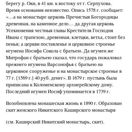
берегу р. Оки, в 41 км. к востоку от г. Серпухова.
Время основания неизвестно. Опись 1578 г. сообщает:
«…а на монастыре церковь Пречистыя Богородицы
древенная, на каменное дело… да другая церковь
Усекновения честныя главы Крестителя Господня
Ивана с трапезою, древенная, клетцки, ветха, стоит без
пенья; а церкви поставленье и церковное строенье
игумена Иосифа Сокола с братьею. Да игумен же
Митрофан с братьею сказал, что государь пожаловал
прежнего игумена Варсонофья с братьею на
церковное сооруженье и на монастырское строенье в
77 г. [1569 г.] 40 руб. денег». В 1679 г. пустынь была
приписана к Коломенскому архиерейскому дому.
Последний игумен Иосиф упоминается в 1739 г.
Возобновлена монашеская жизнь в 1890 г. Образован
скит женского Никитского Каширского монастыря
(см. Каширский Никитский монастырь, скит).