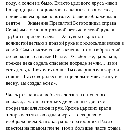
полу, а солеи не было. Вместо цельного яруса «икон
Богородицы с пророками» на карнизе иконостаса,
прилегавшем прямо к потолку, были изображены: в
центре — Знамение Пресвятой Богородицы, справа —
Серафим с огненно-розовой ветвью в левой руке и
трубой в правой, слева — Херувим с красной
волнистой ветвью в правой руке и с колосьями злаков в
левой. Символистическое значение этих изображений
объяснялось словами Псалма 73: «Бог же, царь наш,
прежде века содела спасение посреде земли… Твой
есть день, и Твоя есть нощь: Ты совершил еси зарю и
солнце. Ты сотворил еси вся пределы земли: жатву и
весну. Ты создал еси я».
Часть риз на иконах была сделана из тисненого
левкаса, а часть из тонких деревянных досок с
прорезями для ликов и рук. Кроме царских врат в
алтарь вела только одна дверь — северная, с
изображением Благоразумного разбойника Раха с
крестом на правом плече. Пол в большей части храма