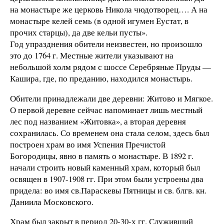
на монастыре же церковь Никола чюдотворец…. А на
монастыре келей семь (в одной игумен Еустат, в
прочих старцы), да две кельи пусты».
Год упразднения обители неизвестен, но произошло
это до 1764 г. Местные жители указывают на
небольшой холм рядом с шоссе Серебряные Пруды —
Кашира, где, по преданию, находился монастырь.
Обители принадлежали две деревни: Житово и Мягкое.
О первой деревне сейчас напоминает лишь местный
лес под названием «Житовка», а вторая деревня
сохранилась. Со временем она стала селом, здесь был
построен храм во имя Успения Пречистой
Богородицы, явно в память о монастыре. В 1892 г.
начали строить новый каменный храм, который был
освящен в 1907-1908 гг. При этом были устроены два
придела: во имя св.Параскевы Пятницы и св. блгв. кн.
Даниила Московского.
Храм был закрыт в период 20-30-х гг. Служивший