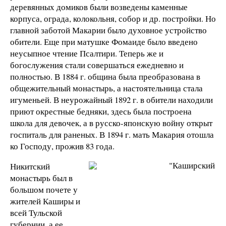
деревянных домиков были возведены каменные
корпуса, ограда, колокольня, собор и др. постройки. Но
главной заботой Макарии было духовное устройство
обители. Еще при матушке Фомаиде было введено
неусыпное чтение Псалтири. Теперь же и
богослужения стали совершаться ежедневно и
полностью. В 1884 г. община была преобразована в
общежительный монастырь, а настоятельница стала
игуменьей. В неурожайный 1892 г. в обители находили
приют окрестные бедняки, здесь была построена
школа для девочек, а в русско-японскую войну открыт
госпиталь для раненых. В 1894 г. мать Макария отошла
ко Господу, прожив 83 года.
Никитский
монастырь был в
большом почете у
жителей Каширы и
всей Тульской
губернии, а ее