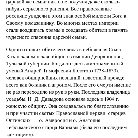
царской же семьи никто не получил даже сколько-
нибудь серьезного ранения. Все православные
россияне увидели в этом знак особой милости Бога к
Своему помазаннику. Во многих местах империи
стали воздвигать храмы и создавать обители в память
чудесного спасения царской семьи.
Одной из таких обителей явилась небольшая Спасо-
Казанская женская община в имении Дворяниново,
Тульской губернии. Когда-то здесь жил знаменитый
ученый Андрей Тимофеевич Болотов (1738–1833),
человек обширнейших познаний, известный прежде
всего как ботаник и агроном. После его смерти имение
не раз переходило из рук в руки. Последняя владелица
усадьбы, Н. Д. Давыдова основала здесь в 1904 г.
женскую общину. Она создавалась по благословению
и при участии святых Православной церкви: старцев
Оптинских — о. Амвросия и о. Анатолия,
Гефсиманского старца Варнавы (была его последним
«детищем»).