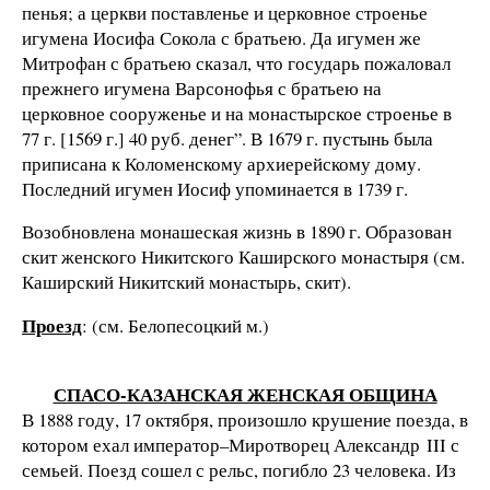
пенья; а церкви поставленье и церковное строенье
игумена Иосифа Сокола с братьею. Да игумен же
Митрофан с братьею сказал, что государь пожаловал
прежнего игумена Варсонофья с братьею на
церковное сооруженье и на монастырское строенье в
77 г. [1569 г.] 40 руб. денег”. В 1679 г. пустынь была
приписана к Коломенскому архиерейскому дому.
Последний игумен Иосиф упоминается в 1739 г.
Возобновлена монашеская жизнь в 1890 г. Образован
скит женского Никитского Каширского монастыря (см.
Каширский Никитский монастырь, скит).
Проезд
: (см. Белопесоцкий м.)
СПАСО-КАЗАНСКАЯ ЖЕНСКАЯ ОБЩИНА
В 1888 году, 17 октября, произошло крушение поезда, в
котором ехал император–Миротворец Александр III с
семьей. Поезд сошел с рельс, погибло 23 человека. Из