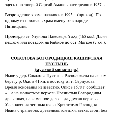
здесь протоиерей Сергий Аманов расстрелян в 1937 г.
Возрождение храма началось в 1993 г. (приход). По
одному из приделов храм именуют в народе
Пятницким.
Проезд
:до ст. Узуново Павелецкой ж/д (165 км.). Далее
пешком или поездом на Рыбное до ост. Мягкое (7 км.).
СОКОЛОВА БОГОРОДИЦКАЯ КАШИРСКАЯ
ПУСТЫНЬ
(мужской монастырь)
Ныне у дер. Соколова Пустынь. Расположена на левом
берегу р. Оки, в 41 км. к востоку от г. Серпухова.
Время основания неизвестно. Опись 1578 г. сообщает:
«…а на монастыре церковь Пречистыя Богородицы
древенная, на каменное дело… да другая церковь
Усекновения честныя главы Крестителя Господня
Ивана с трапезою, древенная, клетцки, ветха, стоит без