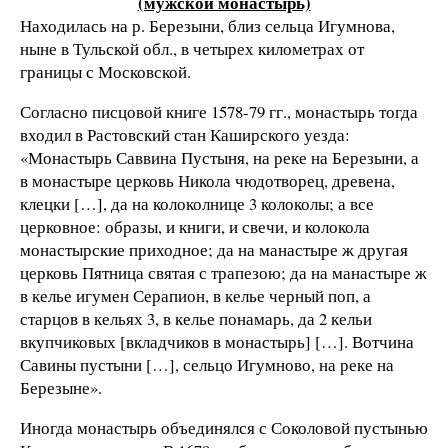
(мужской монастырь)
Находилась на р. Березыни, близ сельца Игумнова,
ныне в Тульской обл., в четырех километрах от
границы с Московской.
Согласно писцовой книге 1578-79 гг., монастырь тогда
входил в Растовский стан Каширского уезда:
«Монастырь Саввина Пустыня, на реке на Березыни, а
в монастыре церковь Никола чюдотворец, древена,
клецки […], да на колоколнице 3 колоколы; а все
церковное: образы, и книги, и свечи, и колокола
монастырские приходное; да на манастыре ж другая
церковь Пятница святая с трапезою; да на манастыре ж
в келье игумен Серапион, в келье черный поп, а
старцов в кельях 3, в келье понамарь, да 2 кельи
вкупчиковых [вкладчиков в монастырь] […]. Вотчина
Савины пустыни […], сельцо Игумново, на реке на
Березыне».
Иногда монастырь объединялся с Соколовой пустынью