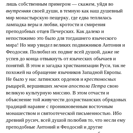
лишь собственным примером — скажем, уйдя во
внутренняя
своей души, в темную как наш душевный
мир монастырскую пе­щерку, где едва теплилась
лампадка веры и любви, кро­тости и смирения
преподобных отцев Печерских. Как далеко и
непостижимо это было для тогдашнего языческого
мира! Но мир увидел великих подвижников Антония и
Феодосия. Полюбил их подвиг всей душой, даже не
успев до конца отвыкнуть от языческих обычаев и
понятий. В этом и загадка христианизации Руси, так не
похожей на обращение язычников Западной Европы.
Не было у нас латинских орденов и
крестоносных
рыцарей, вершивших
мечом апостола Петра
свою
великую культурную миссию. В этом отчасти и
объяснение той живучести дохристианских обрядовых
традиций наравне с проникновенным восточным
монашест­вом и святоотеческой письменностью. Ибо
древний русич, всей душой полюбив то, что несли ему
преподобные Антоний и Феодосий и другие