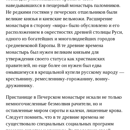
наведывавшихся в пещерный монастырь паломников.
Не редкими гостями у печерских отшельников были
великие князья и киевские вельможи. Расширение
монастыря в сторону «мира» было обусловлено и его
расположением в окрестностях древней столицы Руси,
одного из богатейших и многолюднейших городов
средневековой Европы. В те древние времена
монастырь был нужен великим князьям для
утверждения своего статуса как христианских
правителей, но еще более он нужен был едва
омывшемуся в крещальной купели русскому народу —
крестьянину, ремесленнику-горожанину, воину-
дружиннику.
Пристанище в Печерском монастыре искали не только
немногочисленные безмолвия рачители, но и
оставленные миром сироты и калеки, лишенные крова.
Следует помнить, что в те древние времена не
существовало специальных социальных программ