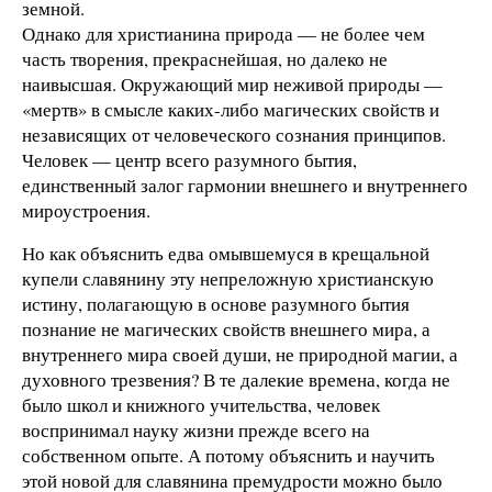
земной.
Однако для христианина природа — не более чем
часть творения, прекраснейшая, но далеко не
наивысшая. Окружающий мир неживой природы —
«мертв» в смыс­ле каких-либо магических свойств и
независящих от человеческого сознания принципов.
Человек — центр всего разумного бытия,
единственный залог гар­мо­­нии внешнего и внутреннего
мироустроения.
Но как объ­яс­нить едва омывшемуся в крещальной
купели славянину эту непреложную христианскую
истину, полагающую в основе разумного бытия
познание не магических свойств внешнего мира, а
внутреннего мира своей души, не природной магии, а
духовного трезвения? В те далекие времена, когда не
было школ и книжного учительства, человек
воспринимал науку жизни прежде всего на
собственном опыте. А потому объяснить и научить
этой новой для славянина премудрости можно было