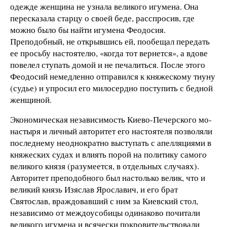
одежде женщина не узнала великого игумена. Она
пересказала старцу о своей беде, расспросив, где
можно было бы найти игумена Феодосия.
Преподобный, не открывшись ей, пообещал передать
ее просьбу настоятелю, «когда тот вернется», а вдове
повелел ступать домой и не печалиться. После этого
Феодосий немедленно отправился к княжескому тиуну
(судье) и упросил его милосердно поступить с бедной
женщиной.
Экономическая независимость Киево-Печерского мо­
нас­тыря и личный авторитет его настоятеля позволяли
по­­­следнему неоднократно выступать с апелляциями в
княжеских судах и влиять порой на политику самог
о
великого князя (разумеется, в отдельных случаях).
Авторитет пре­подобного был настолько велик, что и
великий князь Изя­слав Ярославич, и его брат
Святослав, враждо­вавший с ним за Киевский стол,
независимо от меж­доусобицы одинаково почитали
великого игумена и всячески по­кро­­вительствовали