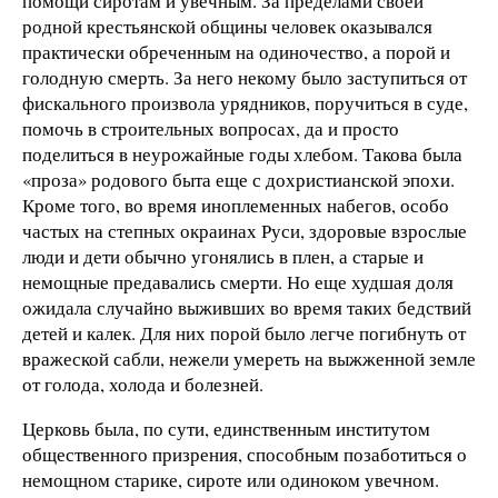
помощи сиротам и увечным. За пределами своей
родной крестьянской общины чело­век оказывался
практически обреченным на одиночество, а порой и
голодную смерть. За него некому было заступиться от
фискального произвола урядников, поручиться в суде,
помочь в строительных вопросах, да и просто
поделиться в неуро­жайные годы хлебом. Такова была
«проза» родового быта еще с дохристианской эпохи.
Кроме того, во время иноплеменных набегов, особо
частых на степных окраинах Руси, здоровые взрослые
люди и дети обычно угонялись в плен, а старые и
немощные предавались смерти. Но еще худшая доля
ожидала случайно выживших во время таких бедствий
детей и калек. Для них порой было легче погибнуть от
вражеской сабли, нежели умереть на выжженной земле
от голода, холода и болезней.
Церковь была, по сути, единственным институтом
общественного призрения, способным позаботиться о
немощном ста­ри­ке, сироте или одиноком увечном.