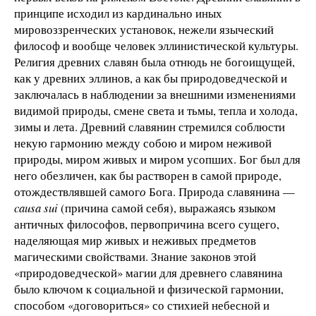
принципе исходил из кардинально иных
мировоззренческих уста­новок, нежели языческий
философ и вообще человек эллинистической культуры.
Религия древних славян была отнюдь не богоищущей,
как у древних эллинов, а как бы природоведческой и
заключалась в наблюдении за внешними изменениями
видимой природы, смене света и тьмы, тепла и холода,
зимы и лета. Древний славянин стремился соблюсти
некую гармонию между собою и миром неживой
природы, миром живых и ми­ром усопших. Бог был для
него обезличен, как бы рас­творен в самой природе,
отождествлявшей самог
о
Бога. Природа славянина —
causa sui
(причина самой себя), выражаясь языком
античных философов, пер­во­причина всего сущего,
наделяющая мир живых и неживых предметов
магическими свойствами. Знание законов этой
«природоведческой» магии для древнего славянина
было ключом к социальной и физической гармонии,
способом «договориться» со стихией небесной и