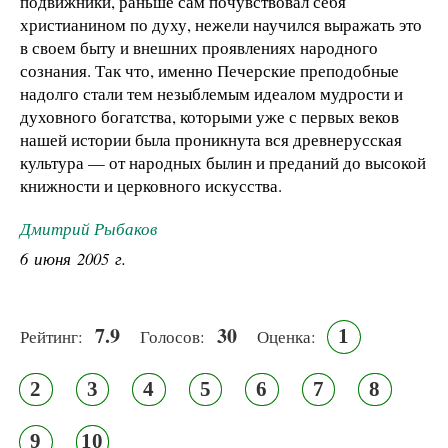
подвижники, раньше сам почувствовал себя
христианином по духу, нежели научился выражать это
в своем быту и внешних проявлениях народного
сознания. Так что, именно Печерские преподобные
надолго стали тем незыблемым идеалом мудрости и
духовного богатства, которыми уже с первых веков
нашей истории была проникнута вся древнерусская
культура — от народных былин и преданий до высокой
книжности и церковного искусства.
Дмитрий Рыбаков
6 июня 2005 г.
7.9
30
1
Рейтинг:
Голосов:
Оценка:
2
3
4
5
6
7
8
9
10