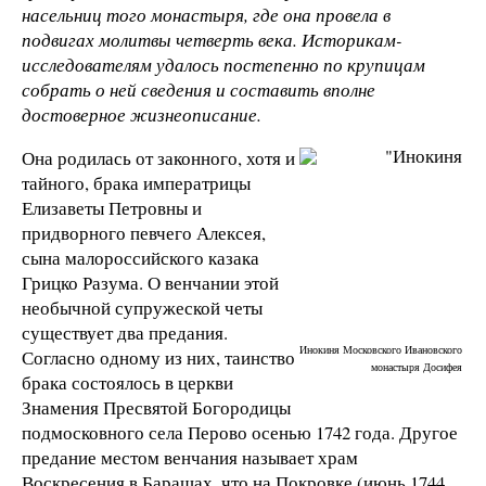
насельниц того монастыря, где она провела в
подвигах молитвы четверть века. Историкам-
исследователям удалось постепенно по крупицам
собрать о ней сведения и составить вполне
достоверное жизнеописание.
Она родилась от законного, хотя и
тайного, брака императрицы
Елизаветы Петровны и
придворного певчего Алексея,
сына малороссийского казака
Грицко Разума. О венчании этой
необычной супружеской четы
существует два предания.
Инокиня Московского Ивановского
Согласно одному из них, таинство
монастыря Досифея
брака состоялось в церкви
Знамения Пресвятой Богородицы
подмосковного села Перово осенью 1742 года. Другое
предание местом венчания называет храм
Воскресения в Барашах, что на Покровке (июнь 1744