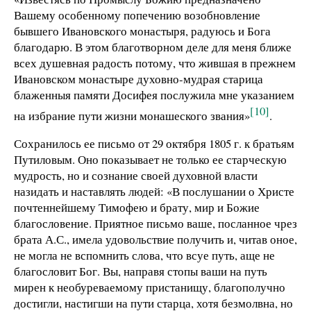
Вашему особенному попечению возобновление
бывшего Ивановского монастыря, радуюсь и Бога
благодарю. В этом благотворном деле для меня ближе
всех душевная радость потому, что жившая в прежнем
Ивановском монастыре духовно-мудрая старица
блаженныя памяти Досифея послужила мне указанием
[10]
на избрание пути жизни монашеского звания»
.
Сохранилось ее письмо от 29 октября 1805 г. к братьям
Путиловым. Оно показывает не только ее старческую
мудрость, но и сознание своей духовной власти
назидать и наставлять людей: «В послушании о Христе
почтеннейшему Тимофею и брату, мир и Божие
благословение. Приятное письмо ваше, посланное чрез
брата А.С., имела удовольствие получить и, читав оное,
не могла не вспомнить слова, что всуе путь, аще не
благословит Бог. Вы, направя стопы ваши на путь
мирен к необуреваемому пристанищу, благополучно
достигли, настигши на пути старца, хотя безмолвна, но