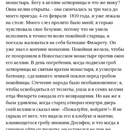
монастырь. Бегу к келлии затворницы и что же вижу?
Окна келии открыты, - она скончалась за три часа до
моего приезда, 4-го февраля 1810 года, и уже лежала
на столе. Много слез пролито было мной; я горько
чувствовала свое безумие, потому что не умела
исполнить в точности волю покойной старицы, и
поехала жаловаться на себя батюшке Филарету. Он
уже знал о кончине монахини. Покойная желала, чтобы
ее похоронили в Новоспасском монастыре против окон
его келлии. В день погребения, когда подвезли гроб
затворницы ко святым вратам монастыря, я усмотрела
батюшку, сделавшего земной поклон перед гробом
покойницы. Стечение народа было необыкновенное; я,
чтобы освободиться от тесноты, ушла и в сенях келлии
отца Филарета ожидала его возвращения. Но как же я
была удивлена, когда старец отворил изнутри дверь
соей келлии и сказал мне: «Пожалуйте, войдите!» Я не
скрыла от него, что видела его в клобуке и мантии,
кланяющегося гробу инокини Досифеи, и что когда я
спешила уйти от тесноты, он оставался на том же