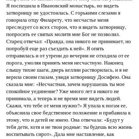
Я поспешила в Ивановский монастырь, но видеть
затворницу не удостоилась. С горькими слезами я
говорила отцу Филарету, что несчастье меня
преследует со всех сторон, что и видеть затворницу,
попросить ее святых молитв мне Бог не позволил.
Старец отвечал: «Правда, она никого не принимает, но
попробуй еще раз съездить к ней». Я опять
отправилась и от утрени до вечерни не отходила от ее
порога, умоляя принять меня несчастную. Наконец
слышу тихие шаги, дверь келлии растворилась, и я не
верила своим глазам, увидя затворницу Досифею. Она
сказала мне: «Несчастная, зачем нарушаешь ты мое
спокойное уединение? Уже много лет я никого не
принимала, а теперь и не время мне видеть людей.
Скажи, что тебе от меня нужно?» Я упала к ногам ее,
объяснила свое бедственное положение и прибавила к
этому, что и детей не имею. Она отвечала: «Будут у
тебя дети, хотя и не твои родные: ты будешь всю жизнь
воспитывать сирот». Дала мне наставление, как