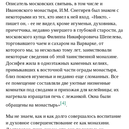
Описатель московских святынь, в том числе и
Ивановского монастыря, И.М. Снегирев был знаком с
некоторыми из тех, кто имел к ней вход. «Никто, -
пишет он, - ее не видел, кроме игуменьи, духовника,
причетчика, недавно умершего в глубокой старости, да
московского купца Филиппа Никифоровича Шепелева,
торговавшего чаем и сахаром на Варварке, от
которого мы, за несколько тому лет, заимствовали
некоторые сведения об этой таинственной монахине.
Досифея жила в одноэтажных каменных келиях,
примыкавших к восточной части ограды монастыря,
близ покоев игуменьи и недавно еще сломанных. Все
ее помещение составляли две уютные низменные
комнатки под сводами и прихожая для келейницы; их
нагревала изращатая печь с лежанкой. Окна были
[4]
обращены на монастырь»
.
Мы не знаем, как и как долго совершалось воспитание
и духовное совершенствование ее как монахини.