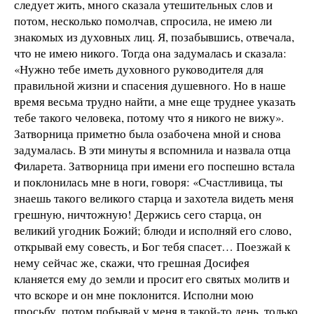
следует жить, много сказала утешительных слов и
потом, несколько помолчав, спросила, не имею ли
знакомых из духовных лиц. Я, позабывшись, отвечала,
что не имею никого. Тогда она задумалась и сказала:
«Нужно тебе иметь духовного руководителя для
правильной жизни и спасения душевного. Но в наше
время весьма трудно найти, а мне еще труднее указать
тебе такого человека, потому что я никого не вижу».
Затворница приметно была озабочена мной и снова
задумалась. В эти минуты я вспомнила и назвала отца
Филарета. Затворница при имени его поспешно встала
и поклонилась мне в ноги, говоря: «Счастливица, ты
знаешь такого великого старца и захотела видеть меня
грешную, ничтожную! Держись сего старца, он
великий угодник Божий; блюди и исполняй его слово,
открывай ему совесть, и Бог тебя спасет… Поезжай к
нему сейчас же, скажи, что грешная Досифея
кланяется ему до земли и просит его святых молитв и
что вскоре и он мне поклонится. Исполни мою
просьбу, потом побывай у меня в такой-то день, только