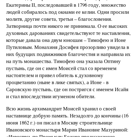
Екатерины II, последовавшей в 1796 году, множество
людей собиралось под окнами ее келии. Одни просили
молитв, другие совета, третьи – благословения.
Затворница почти никого не принимала. О ее высоких
духовных дарованиях свидетельствуют те наставления,
которые давала она двум юношам – Тимофею и Ионе
Путиловым. Монахиня Досифея прозорливо увидела в
них будущих подвижников благочестия и направила их
на путь монашества. Тимофею она указала Оптину
пустынь, где он с имен Моисей стал со временем
настоятелем и привел обитель к духовному
процветанию (ныне в лике святых), а Ионе - в
Саровскую пустынь, где он постригся с именем Исайя
и стал впоследствии игуменом обители.
Всю жизнь архимандрит Моисей хранил о своей
наставнице добрую память. Незадолго до кончины (16
июня 1862 г.) он писал в Москву строительнице
Ивановского монастыря Марии Ивановне Мазуриной:
«Известясь по Промыслу Божию предназначено