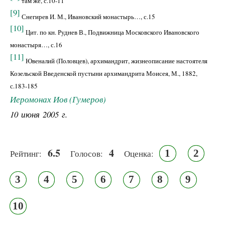
там же, с.10-11
[9]
Снегирев И. М., Ивановский монастырь…, с.15
[10]
Цит. по кн. Руднев В., Подвижница Московского Ивановского
монастыря…, с.16
[11]
Ювеналий (Половцев), архимандрит, жизнеописание настоятеля
Козельской Введенской пустыни архимандрита Моисея, М., 1882,
с.183-185
Иеромонах Иов (Гумеров)
10 июня 2005 г.
6.5
4
1
2
Рейтинг:
Голосов:
Оценка:
3
4
5
6
7
8
9
10