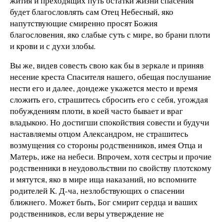
жития и преходящих путь остатки жизни спасения
будет благословлять сам Отец Небесный, яко
напутствующие смиренно просят Божия
благословения, яко слабые суть с мире, во брани плоти
и крови и с духи злобы.
Вы же, видев совесть свою как бы в зеркале и приняв
несение креста Спасителя нашего, обещая послушание
нести его и далее, дондеже укажется место и время
сложить его, страшитесь сбросить его с себя, угождая
побуждениям плоти, в коей часто бывает и враг
владыкою. Но достигши спокойствия совести и будучи
наставляемы отцом Александром, не страшитесь
возмущения со стороны родственников, имея Отца и
Матерь, иже на небеси. Впрочем, хотя сестры и прочие
родственники в неудовольствии по свойству плотскому
и мятутся, яко в мире ища наказаний, но вспомните
родителей К. Д-ча, незлобствующих о спасении
ближнего. Может быть, Бог смирит сердца и ваших
родственников, если веры утверждение не