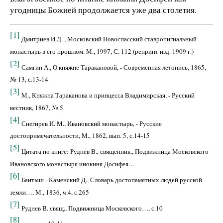
угодницы Божией продолжается уже два столетия.
[1]
Дмитриев И.Д. , Московский Новоспасский ставропигиальный
монастырь в его прошлом. М., 1997, С. 112 (репринт изд. 1909 г.)
[2]
Самгин А., О княжне Таракановой, - Современная летопись, 1865,
№ 13, с.13-14
[3]
М., Княжна Тараканова и принцесса Владимирская, - Русский
вестник, 1867, № 5
[4]
Снегирев И. М., Ивановский монастырь, - Русские
достопримечательности, М., 1862, вып. 5, с.14-15
[5]
Цитата по книге: Руднев В., священник., Подвижница Московского
Ивановского монастыря инокиня Досифея…
[6]
Бантыш –Каменский Д., Словарь достопамятных людей русской
земли…, М., 1836, ч.4, с.265
[7]
Руднев В. свящ., Подвижница Московского…, с.10
[8]