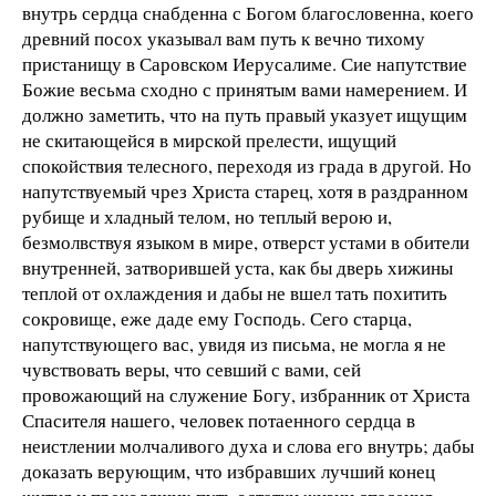
внутрь сердца снабденна с Богом благословенна, коего
древний посох указывал вам путь к вечно тихому
пристанищу в Саровском Иерусалиме. Сие напутствие
Божие весьма сходно с принятым вами намерением. И
должно заметить, что на путь правый указует ищущим
не скитающейся в мирской прелести, ищущий
спокойствия телесного, переходя из града в другой. Но
напутствуемый чрез Христа старец, хотя в раздранном
рубище и хладный телом, но теплый верою и,
безмолвствуя языком в мире, отверст устами в обители
внутренней, затворившей уста, как бы дверь хижины
теплой от охлаждения и дабы не вшел тать похитить
сокровище, еже даде ему Господь. Сего старца,
напутствующего вас, увидя из письма, не могла я не
чувствовать веры, что севший с вами, сей
провожающий на служение Богу, избранник от Христа
Спасителя нашего, человек потаенного сердца в
неистлении молчаливого духа и слова его внутрь; дабы
доказать верующим, что избравших лучший конец