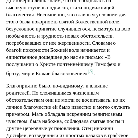
Достоверно лишь знаем, что она поднялась на
высокую ступень подвигов, стала подвижницей
благочестия. Несомненно, что главным условием для
этого была покорность святой Божественной воле,
безусловное принятие случившегося, несмотря на всю
необычность и трудность новых обстоятельств,
потребовавших от нее жертвенности. Словами о
благой покорности Божией воле начинается и
единственное дошедшее до нас ее письмо: «В
послушании о Христе почтеннейшему Тимофею и
[5]
брату, мир и Божие благословение»
.
Благоприятно было, по-видимому, и влияние
родителей. По сложившимся жизненным
обстоятельствам они не могли ее воспитывать, но их
личное благочестие ей было известно и могло служить
примером. Мать обладала искренним религиозным
чувством, была набожна, соблюдала святые посты и
другие церковные установления. Отец инокини
Досифеи, возведенный из простых казаков в графское