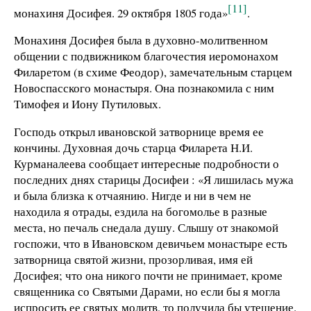
[11]
монахиня Досифея. 29 октября 1805 года»
.
Монахиня Досифея была в духовно-молитвенном
общении с подвижником благочестия иеромонахом
Филаретом (в схиме Феодор), замечательным старцем
Новоспасского монастыря. Она познакомила с ним
Тимофея и Иону Путиловых.
Господь открыл ивановской затворнице время ее
кончины. Духовная дочь старца Филарета Н.И.
Курманалеева сообщает интересные подробности о
последних днях старицы Досифеи : «Я лишилась мужа
и была близка к отчаянию. Нигде и ни в чем не
находила я отрады, ездила на богомолье в разные
места, но печаль снедала душу. Слышу от знакомой
госпожи, что в Ивановском девичьем монастыре есть
затворница святой жизни, прозорливая, имя ей
Досифея; что она никого почти не принимает, кроме
священника со Святыми Дарами, но если бы я могла
испросить ее святых молитв, то получила бы утешение.