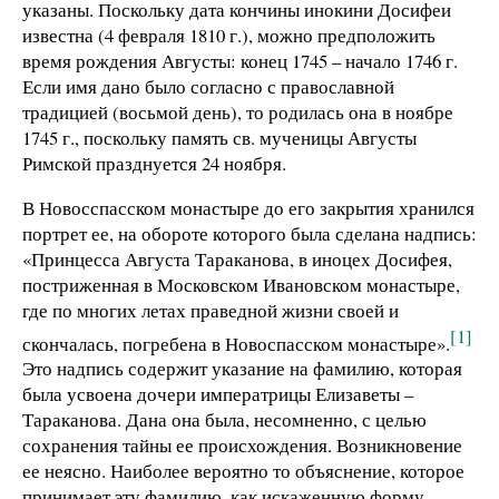
указаны. Поскольку дата кончины инокини Досифеи
известна (4 февраля 1810 г.), можно предположить
время рождения Августы: конец 1745 – начало 1746 г.
Если имя дано было согласно с православной
традицией (восьмой день), то родилась она в ноябре
1745 г., поскольку память св. мученицы Августы
Римской празднуется 24 ноября.
В Новосспасском монастыре до его закрытия хранился
портрет ее, на обороте которого была сделана надпись:
«Принцесса Августа Тараканова, в иноцех Досифея,
постриженная в Московском Ивановском монастыре,
где по многих летах праведной жизни своей и
[1]
скончалась, погребена в Новоспасском монастыре».
Это надпись содержит указание на фамилию, которая
была усвоена дочери императрицы Елизаветы –
Тараканова. Дана она была, несомненно, с целью
сохранения тайны ее происхождения. Возникновение
ее неясно. Наиболее вероятно то объяснение, которое
принимает эту фамилию, как искаженную форму