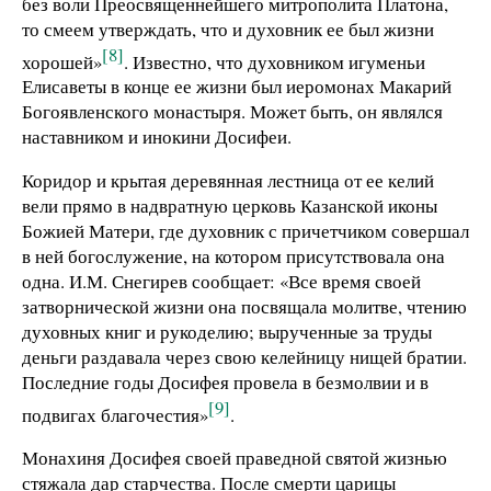
без воли Преосвященнейшего митрополита Платона,
то смеем утверждать, что и духовник ее был жизни
[8]
хорошей»
. Известно, что духовником игуменьи
Елисаветы в конце ее жизни был иеромонах Макарий
Богоявленского монастыря. Может быть, он являлся
наставником и инокини Досифеи.
Коридор и крытая деревянная лестница от ее келий
вели прямо в надвратную церковь Казанской иконы
Божией Матери, где духовник с причетчиком совершал
в ней богослужение, на котором присутствовала она
одна. И.М. Снегирев сообщает: «Все время своей
затворнической жизни она посвящала молитве, чтению
духовных книг и рукоделию; вырученные за труды
деньги раздавала через свою келейницу нищей братии.
Последние годы Досифея провела в безмолвии и в
[9]
подвигах благочестия»
.
Монахиня Досифея своей праведной святой жизнью
стяжала дар старчества. После смерти царицы