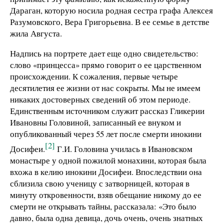
Дараган, которую носила родная сестра графа Алексея
Разумовского, Вера Григорьевна. В ее семье в детстве
жила Августа.
Надпись на портрете дает еще одно свидетельство:
слово «принцесса» прямо говорит о ее царственном
происхождении. К сожаления, первые четыре
десятилетия ее жизни от нас сокрыты. Мы не имеем
никаких достоверных сведений об этом периоде.
Единственным источником служит рассказ Гликерии
Ивановны Головиной, записанный ее внуком и
опубликованный через 55 лет после смерти инокини
[2]
Досифеи.
Г.И. Головина училась в Ивановском
монастыре у одной пожилой монахини, которая была
вхожа в келию инокини Досифеи. Впоследствии она
сблизила свою ученицу с затворницей, которая в
минуту откровенности, взяв обещание никому до ее
смерти не открывать тайны, рассказала: «Это было
давно, была одна девица, дочь очень, очень знатных