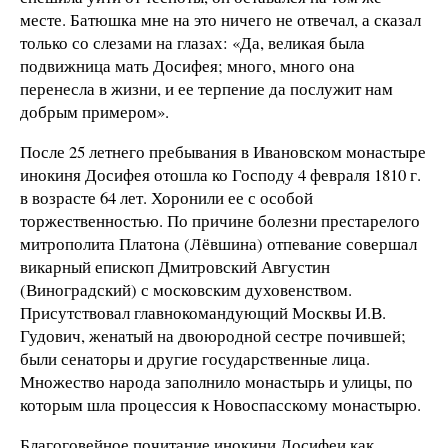
месте. Батюшка мне на это ничего не отвечал, а сказал
только со слезами на глазах: «Да, великая была
подвижница мать Досифея; много, много она
перенесла в жизни, и ее терпение да послужит нам
добрым примером».
После 25 летнего пребывания в Ивановском монастыре
инокиня Досифея отошла ко Господу 4 февраля 1810 г.
в возрасте 64 лет. Хоронили ее с особой
торжественностью. По причине болезни престарелого
митрополита Платона (Лёвшина) отпевание совершал
викарный епископ Дмитровский Августин
(Виноградский) с московским духовенством.
Присутствовал главнокомандующий Москвы И.В.
Гудович, женатый на двоюродной сестре почившей;
были сенаторы и другие государственные лица.
Множество народа заполнило монастырь и улицы, по
которым шла процессия к Новоспасскому монастырю.
Благоговейное почитание инокини Досифеи как