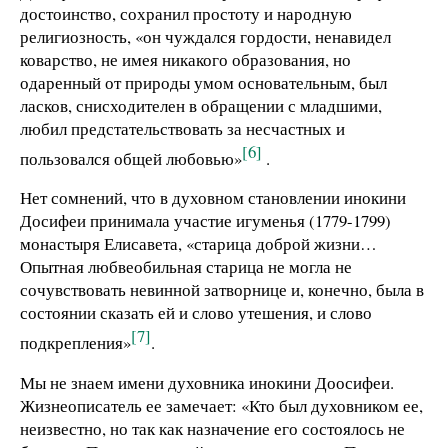
достоинство, сохранил простоту и народную
религиозность, «он чуждался гордости, ненавидел
коварство, не имея никакого образования, но
одаренный от природы умом основательным, был
ласков, снисходителен в обращении с младшими,
любил предстательствовать за несчастных и
[6]
пользовался общей любовью»
.
Нет сомнений, что в духовном становлении инокини
Досифеи принимала участие игуменья (1779-1799)
монастыря Елисавета, «старица доброй жизни…
Опытная любвеобильная старица не могла не
сочувствовать невинной затворнице и, конечно, была в
состоянии сказать ей и слово утешения, и слово
[7]
подкрепления»
.
Мы не знаем имени духовника инокини Доосифеи.
Жизнеописатель ее замечает: «Кто был духовником ее,
неизвестно, но так как назначение его состоялось не