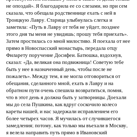
не опоздай». Я благодарила ее со слезами, но при сем
сказала, что обещала родственнице ехать с ней в
Троицкую Лавру. Старица улыбнулась слегка и
заметила: «Путь в Лавру от тебя не уйдет, позднее
этого дня ты меня не увидишь; прошу тебя приехать».
Затем простилась со мной милостиво. Я поехала от нее
прямо в Новоспасский монастырь, передала отцу
Филарету поручение Досифеи. Батюшка, вздохнув,
сказал: «Да, великая она подвижница! Советую тебе
быть у нее в назначенный день, чтобы после не
пожалеть». Между тем, я не могла отговориться от
обещания, сделанного мной, ехать в Лавру и на
обратном пути очень спешила возвратиться, помня,
что в этот день я должна быть у затворницы. Доехали
мы до села Пушкина, как вдруг соскочило колесо
кареты нашей, и нас задержали исправлением его
более четырех часов. Я мучилась от случившегося
замедления; потому, как только мы въехали в Москву,
я велела направить путь прямо в Ивановский