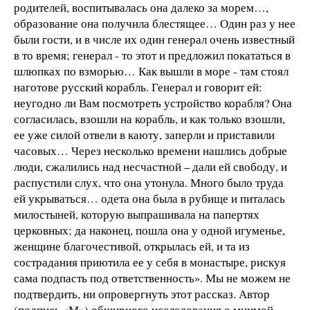
родителей, воспитывалась она далеко за морем…,
образование она получила блестящее… Один раз у нее
были гости, и в числе их один генерал очень известный
в то время; генерал - то этот и предложил покататься в
шлюпках по взморью… Как вышли в море - там стоял
наготове русский корабль. Генерал и говорит ей:
неугодно ли Вам посмотреть устройство корабля? Она
согласилась, взошли на корабль, и как только взошли,
ее уже силой отвели в каюту, заперли и приставили
часовых… Через несколько времени нашлись добрые
люди, сжалились над несчастной – дали ей свободу, и
распустили слух, что она утонула. Много было труда
ей укрываться… одета она была в рубище и питалась
милостыней, которую выпрашивала на папертях
церковных; да наконец, пошла она у одной игуменье,
женщине благочестивой, открылась ей, и та из
сострадания приютила ее у себя в монастыре, рискуя
сама подпасть под ответственность». Мы не можем не
подтвердить, ни опровергнуть этот рассказ. Автор
(подпись «М») обширного исследования о мнимой