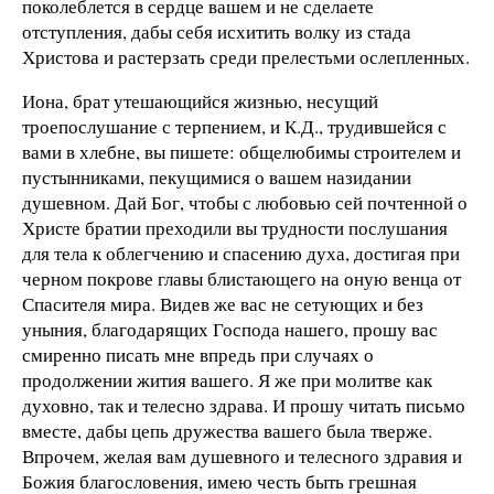
поколеблется в сердце вашем и не сделаете
отступления, дабы себя исхитить волку из стада
Христова и растерзать среди прелестьми ослепленных.
Иона, брат утешающийся жизнью, несущий
троепослушание с терпением, и К.Д., трудившейся с
вами в хлебне, вы пишете: общелюбимы строителем и
пустынниками, пекущимися о вашем назидании
душевном. Дай Бог, чтобы с любовью сей почтенной о
Христе братии преходили вы трудности послушания
для тела к облегчению и спасению духа, достигая при
черном покрове главы блистающего на оную венца от
Спасителя мира. Видев же вас не сетующих и без
уныния, благодарящих Господа нашего, прошу вас
смиренно писать мне впредь при случаях о
продолжении жития вашего. Я же при молитве как
духовно, так и телесно здрава. И прошу читать письмо
вместе, дабы цепь дружества вашего была тверже.
Впрочем, желая вам душевного и телесного здравия и
Божия благословения, имею честь быть грешная