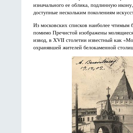
изначального ее облика, подлинную икону,
доступные нескольким поколениям искусс
Из московских списков наиболее чтимым б
помимо Пречистой изображены молящиеся 
извод, в XVII столетии известный как «Мо
охранявшей жителей белокаменной столи