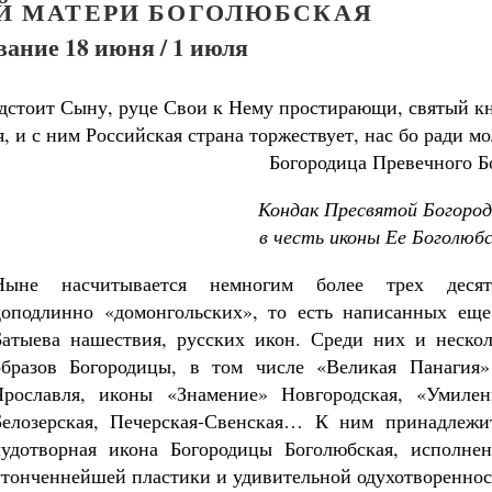
Й МАТЕРИ БОГОЛЮБСКАЯ
ание 18 июня / 1 июля
едстоит Сыну, руце Свои к Нему простирающи, святый к
, и с ним Российская страна торжествует, нас бо ради м
Богородица Превечного Б
Кондак Пресвятой Богород
в честь иконы Ее Боголюб
Ныне насчитывается немногим более трех десят
доподлинно «домонгольских», то есть написанных еще
Батыева нашествия, русских икон. Среди них и нескол
образов Богородицы, в том числе «Великая Панагия»
Ярославля, иконы «Знамение» Новгородская, «Умилен
Белозерская, Печерская-Свенская… К ним принадлежи
чудотворная икона Богородицы Боголюбская, исполнен
утонченнейшей пластики и удивительной одухотвореннос