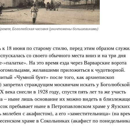
Кремля, Боголюбская часовня (уничтожены большевиками)
ь к 18 июня по старому стилю, перед этим образом служ
спускалась со своего обычного места вниз и на три дня
-»палатке». На это время езда через Варварские ворота
 богомольцами, желавшими приложиться к чудотворной.
нитый «Чумной бунт» после того, как архиепископ
 запретил страждущим москвичам искать у Боголюбской
века снесли в 1928 году, спустя пять лет та же участь
та – ныне лишь основание их можно видеть в близлежащ
сок пребывает ныне в Петропавловском храме у Яузских
 молебен с акафистом), а его «заместительница» (на вре
ресенском храме в Сокольниках (акафист по понедельника