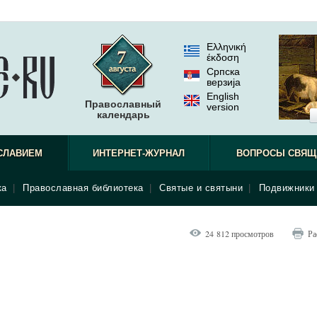
Ελληνική
έκδοση
Српска
верзиjа
English
Православный
version
календарь
СЛАВИЕМ
ИНТЕРНЕТ-ЖУРНАЛ
ВОПРОСЫ СВЯЩ
ка
|
Православная библиотека
|
Святые и святыни
|
Подвижники 
24 812 просмотров
Ра