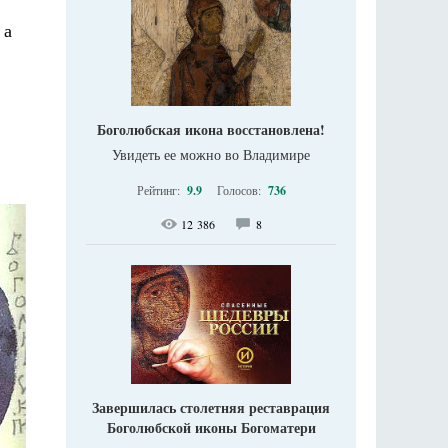
 а
Боголюбская икона восстановлена!
Увидеть ее можно во Владимире
Рейтинг:
9.9
Голосов:
736
12 386
8
Завершилась столетняя реставрация
Боголюбской иконы Богоматери