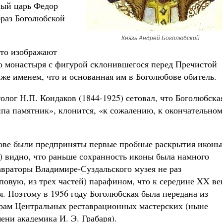
ный царь Федор
браз Боголюбской
Князь Андрей Боголюбский
сто изображают
о монастыря с фигурой склонившегося перед Пречистой
 же именем, что и основанная им в Боголюбове обитель.
олог Н.П. Кондаков (1844-1925) сетовал, что Боголюбска
ипа памятник», клонится, «к сожалению, к окончательно
бове были предприняты первые пробные раскрытия иконы
) видно, что раньше сохранность иконы была намного
тавраторы Владимире-Суздальского музея не раз
вую, из трех частей) парафином, что к середине XX ве
. Поэтому в 1956 году Боголюбская была передана из
орам Центральных реставрационных мастерских (ныне
ни академика И. Э. Грабаря).