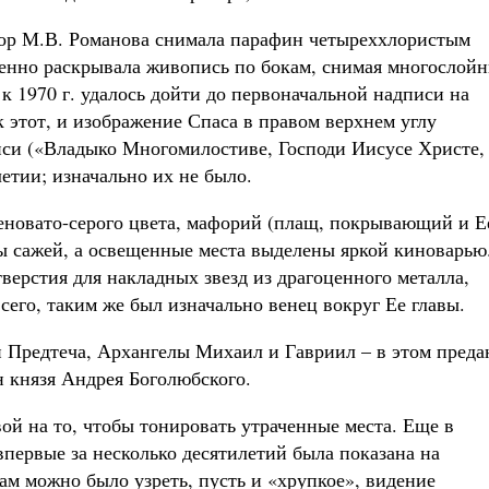
ратор М.В. Романова снимала парафин четыреххлористым
епенно раскрывала живопись по бокам, снимая многослой
о к 1970 г. удалось дойти до первоначальной надписи на
к этот, и изображение Спаса в правом верхнем углу
писи («Владыко Многомилостиве, Господи Иисусе Христе,
тии; изначально их не было.
еновато-серого цвета, мафорий (плащ, покрывающий и Е
ны сажей, а освещенные места выделены яркой киноварью
верстия для накладных звезд из драгоценного металла,
его, таким же был изначально венец вокруг Ее главы.
 Предтеча, Архангелы Михаил и Гавриил – в этом преда
 князя Андрея Боголюбского.
ой на то, чтобы тонировать утраченные места. Еще в
первые за несколько десятилетий была показана на
там можно было узреть, пусть и «хрупкое», видение