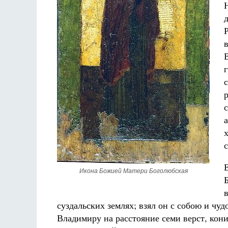
Икона Божией Матери Боголюбская
суздальских землях; взял он с собою и чу
Владимиру на расстояние семи верст, кони