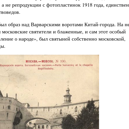
 а не репродукции с фотопластинок 1918 года, единстве
твоведов.
ыл образ над Варварскими воротами Китай-города. На н
московские святители и блаженные, и сам этот особый
ление о народе», был святыней собственно московской,
цы.