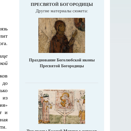
ПРЕСВЯТОЙ БОГОРОДИЦЫ
Другие материалы сюжета:
нязь
олит
ога.
ице
Празднование Боголюбской иконы
ской
Пресвятой Богородицы
ков
 до
ько
 из
ия»
т и
ная
ти.
Три иконы Божией Матери у истоков