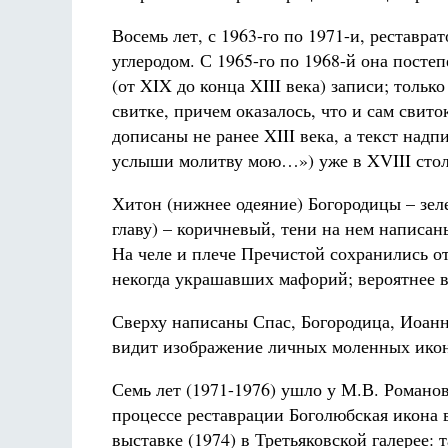
Восемь лет, с 1963-го по 1971-и, рестав
углеродом. С 1965-го по 1968-й она пост
(от XIX до конца XIII века) записи; тольк
свитке, причем оказалось, что и сам свито
дописаны не ранее XIII века, а текст над
услыши молитву мою…») уже в XVIII столе
Хитон (нижнее одеяние) Богородицы – зел
главу) – коричневый, тени на нем написа
На челе и плече Пречистой сохранились от
некогда украшавших мафорий; вероятнее вс
Сверху написаны Спас, Богородица, Иоанн
видит изображение личных моленных икон
Семь лет (1971-1976) ушло у М.В. Романов
процессе реставрации Боголюбская икона в
выставке (1974) в Третьяковской галерее: 