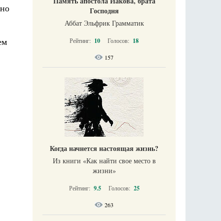
Память апостола Иакова, брата
нно
Господня
Аббат Эльфрик Грамматик
ем
Рейтинг:
10
Голосов:
18
157
Когда начнется настоящая жизнь?
Из книги «Как найти свое место в
жизни​»
Рейтинг:
9.5
Голосов:
25
263