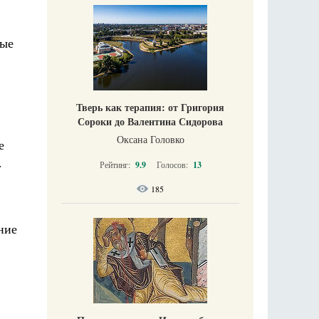
ные
Тверь как терапия: от Григория
Сороки до Валентина Сидорова
Оксана Головко
е
.
Рейтинг:
9.9
Голосов:
13
185
ние