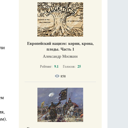
Европейский нацизм: корни, крона,
или
плоды. Часть 1
Александр Мосякин
Рейтинг:
9.1
Голосов:
25
858
ем
мя,
м).