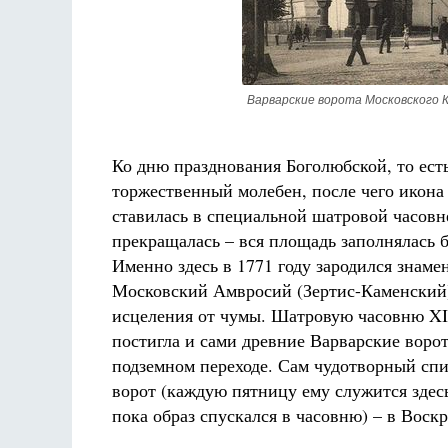
Варварские ворота Московского 
Ко дню празднования Боголюбской, то ест
торжественный молебен, после чего икона 
ставилась в специальной шатровой часовне
прекращалась – вся площадь заполнялась
Именно здесь в 1771 году зародился знаме
Московский Амвросий (Зертис-Каменский)
исцеления от чумы. Шатровую часовню XIX 
постигла и сами древние Варварские воро
подземном переходе. Сам чудотворный спи
ворот (каждую пятницу ему служится здесь
пока образ спускался в часовню) – в Воск