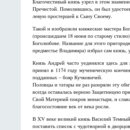
Благочестивый князь узрел в этом знамение
Пречистой. Помолившись, он был удостоен
левую простершей к Сыну Своему.
Такой и изобразили княжеские мастера Бог
(происшедшем 18 июня по старому стилю)
Боголюбове. Название для этого пригородн
предместье Владимира) избрал сам князь,
Князь Андрей часто уединялся здесь для 
принял в 1174 году мученическую кончин
подданных – бояр Кучковичей.
Половцы и татары не раз разоряли эту оби
всегда оставалась верною Защитницею пр
Свой Матерний покров монастыря, и слава
благосостояние век от века росли.
В XV веке великий князь Василий Темный
поставить список с чудотворной в дворц