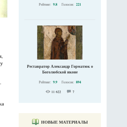
Рейтинг:
9.8
Голосов:
221
я,
му
Реставратор Александр Горматюк о
Боголюбской иконе
.
Рейтинг:
9.9
Голосов:
894
11 622
7
ка
НОВЫЕ МАТЕРИАЛЫ