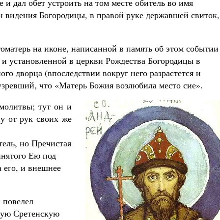
 и дал обет устроить на том месте обитель во имя
 видения Богородицы, в правой руке державшей свиток,
оматерь на иконе, написанной в память об этом событии
 и установленной в церкви Рождества Богородицы в
ого дворца (впоследствии вокруг него разрастется и
 узревший, что «Матерь Божия возлюбила место сие».
молитвы; тут он и
у от рук своих же
тель, но Пречистая
инятого Ею под
 его, и внешнее
 повелел
овую Сретенскую