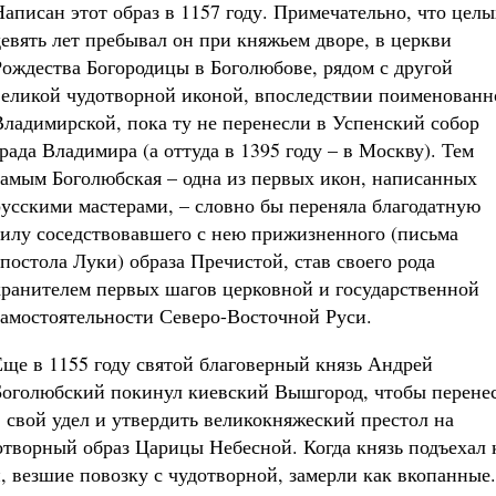
Написан этот образ в 1157 году. Примечательно, что целы
девять лет пребывал он при княжьем дворе, в церкви
Рождества Богородицы в Боголюбове, рядом с другой
великой чудотворной иконой, впоследствии поименованн
Владимирской, пока ту не перенесли в Успенский собор
града Владимира (а оттуда в 1395 году – в Москву). Тем
самым Боголюбская – одна из первых икон, написанных
русскими мастерами, – словно бы переняла благодатную
силу соседствовавшего с нею прижизненного (письма
апостола Луки) образа Пречистой, став своего рода
хранителем первых шагов церковной и государственной
самостоятельности Северо-Восточной Руси.
Еще в 1155 году святой благоверный князь Андрей
Боголюбский покинул киевский Вышгород, чтобы перене
в свой удел и утвердить великокняжеский престол на
дотворный образ Царицы Небесной. Когда князь подъехал 
, везшие повозку с чудотворной, замерли как вкопанные.