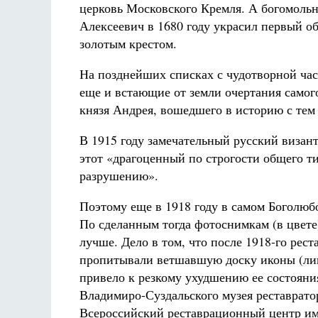
церковь Московского Кремля. А богомоль
Алексеевич в 1680 году украсил первый о
золотым крестом.
На позднейших списках с чудотворной ча
еще и встающие от земли очертания самог
князя Андрея, вошедшего в историю с тем
В 1915 году замечательный русский визант
этот «драгоценный по строгости общего т
разрушению».
Поэтому еще в 1918 году в самом Боголю
По сделанным тогда фотоснимкам (в цвете
лучше. Дело в том, что после 1918-го рес
пропитывали ветшавшую доску иконы (липо
привело к резкому ухудшению ее состояния
Владимиро-Суздальского музея реставрат
Всероссийский реставрационный центр име