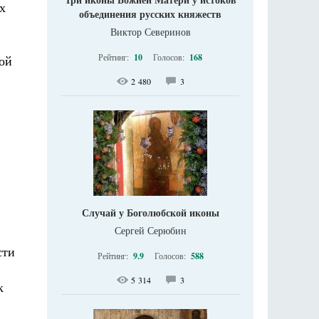
х
объединения русских княжеств
Виктор Северинов
Рейтинг:
10
Голосов:
168
ой
2 480
3
Случай у Боголюбской иконы
Сергей Серюбин
сти
Рейтинг:
9.9
Голосов:
588
5 314
3
к