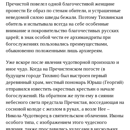
Пречистой повелел одной благочестивой женщине
пронести Ее образ по стенам обители, и устрашенные
неведомой силою шведы бежали. Поэтому Тихвинская
обитель и испытывала всегда на себе особенные
внимание и покровительство благочестивых русских
царей; в знак особой чести ее архимандриты при
богослужениях пользовались преимуществами,
обыкновенно положенными лишь архиереям.
Уже вскоре после явления чудотворной произошло и
иное чудо. Когда на Пречистенском погосте (в
будущем городе Тихвин) был выстроен первый
деревянный храм, местный пономарь Юрыш (Георгий)
отправился известить окрестных крестьян о начале
богослужений. На обратном же пути ему в сиянии
небесного света предстала Пречистая, восседающая на
сосновой колоде с жезлом в руках, а возле Нее –
Никола-Чудотворец в святительском облачении. Иконы
особого типа, с изображением этого чудесного
явления, также прославились чудесами в нескольких