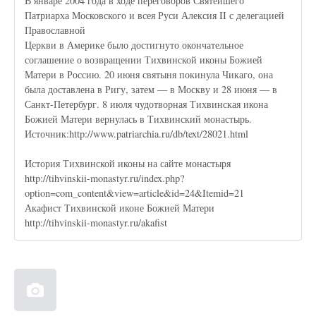
В январе 2004 года в ходе переговоров Святейшего
Патриарха Московского и всея Руси Алексия II с делегацией
Православной
Церкви в Америке было достигнуто окончательное
соглашение о возвращении Тихвинской иконы Божией
Матери в Россию. 20 июня святыня покинула Чикаго, она
была доставлена в Ригу, затем — в Москву и 28 июня — в
Санкт-Петербург. 8 июля чудотворная Тихвинская икона
Божией Матери вернулась в Тихвинский монастырь.
Источник:http://www.patriarchia.ru/db/text/28021.html
История Тихвинской иконы на сайте монастыря
http://tihvinskii-monastyr.ru/index.php?
option=com_content&view=article&id=24&Itemid=21
Акафист Тихвинской иконе Божией Матери
http://tihvinskii-monastyr.ru/akafist