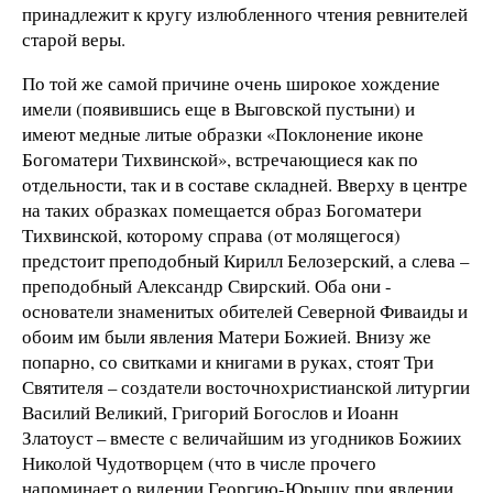
принадлежит к кругу излюбленного чтения ревнителей
старой веры.
По той же самой причине очень широкое хождение
имели (появившись еще в Выговской пустыни) и
имеют медные литые образки «Поклонение иконе
Богоматери Тихвинской», встречающиеся как по
отдельности, так и в составе складней. Вверху в центре
на таких образках помещается образ Богоматери
Тихвинской, которому справа (от молящегося)
предстоит преподобный Кирилл Белозерский, а слева –
преподобный Александр Свирский. Оба они -
основатели знаменитых обителей Северной Фиваиды и
обоим им были явления Матери Божией. Внизу же
попарно, со свитками и книгами в руках, стоят Три
Святителя – создатели восточнохристианской литургии
Василий Великий, Григорий Богослов и Иоанн
Златоуст – вместе с величайшим из угодников Божиих
Николой Чудотворцем (что в числе прочего
напоминает о видении Георгию-Юрышу при явлении