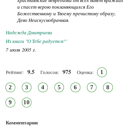
християнские невредимы от всех навет вражиих
и спасет верою покланяющихся Его
Божественному и Твоему пречистому образу,
Дево Неискуснобрачная.
Надежда Дмитриева
Из книги "О Тебе радуется!"
7 июля 2005 г.
9.5
975
1
Рейтинг:
Голосов:
Оценка:
2
3
4
5
6
7
8
9
10
Комментарии