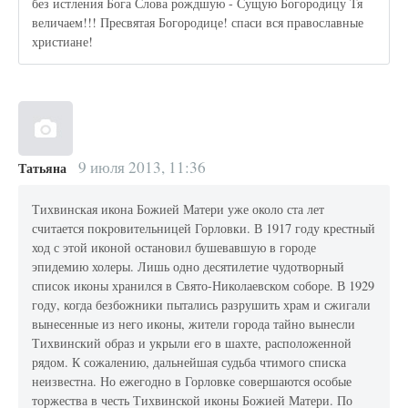
без истления Бога Слова рождшую - Сущую Богородицу Тя
величаем!!! Пресвятая Богородице! спаси вся православные
христиане!
9 июля 2013, 11:36
Татьяна
Тихвинская икона Божией Матери уже около ста лет
считается покровительницей Горловки. В 1917 году крестный
ход с этой иконой остановил бушевавшую в городе
эпидемию холеры. Лишь одно десятилетие чудотворный
список иконы хранился в Свято-Николаевском соборе. В 1929
году, когда безбожники пытались разрушить храм и сжигали
вынесенные из него иконы, жители города тайно вынесли
Тихвинский образ и укрыли его в шахте, расположенной
рядом. К сожалению, дальнейшая судьба чтимого списка
неизвестна. Но ежегодно в Горловке совершаются особые
торжества в честь Тихвинской иконы Божией Матери. По