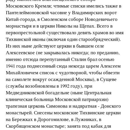
Московского Кремля; чтимые списки имелись также в
Пантелеймоновской часовне у Владимирских ворот
Китай-города, в Смоленском соборе Новодевичьего
морнастыря и в церкви Николы на Щепах. Всего в
первопрестольной существовало девять храмов во имя
Тихвинской иконы (включая один старообрядческий).
Из них ныне действуют церкви в бывшем селе
Алексеевское (не закрывалась никогда; по преданию,
именно отсюда перепуганный Сталин брал осенью
1941 года поднесенный сюда некогда царем Алексеем
Михайловичем список с чудотворной, чтобы обвезти
на самолете вокруг осажденной Москвы), в Сущеве
(службы возобновлены в 1992 году), при
Медведниковской богадельне (ныне Центральная
клиническая больница Московской патриархии)
трапезная церковь Симонова и надвратная - Донского
монастырей. Снесены московские Тихвинские церкви
на Бережках в Дорогомилове, в Лужниках, в
Скорбященском монастыре; занята под кабак для