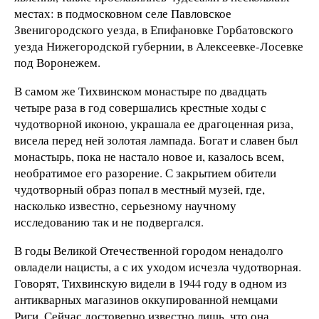
местах: в подмосковном селе Павловское
Звенигородского уезда, в Епифановке Горбатовского
уезда Нижегородской губернии, в Алексеевке-Лосевке
под Воронежем.
В самом же Тихвинском монастыре по двадцать
четыре раза в год совершались крестные ходы с
чудотворной иконою, украшала ее драгоценная риза,
висела перед ней золотая лампада. Богат и славен был
монастырь, пока не настало новое и, казалось всем,
необратимое его разорение. С закрытием обители
чудотворный образ попал в местный музей, где,
насколько известно, серьезному научному
исследованию так и не подвергался.
В годы Великой Отечественной городом ненадолго
овладели нацисты, а с их уходом исчезла чудотворная.
Говорят, Тихвинскую видели в 1944 году в одном из
антикварных магазинов оккупированной немцами
Риги. Сейчас достоверно известно лишь, что она