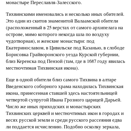
монастыре Переславля-Залесского.
Тихвинскими именовались и несколько иных обителей.
Это один из скитов знаменитой Валаамской обители
(расположенный в 25 верстах от самого архипелага на
острове, мимо которого некогда шла по воздуху
чудотворная), и женские монастыри: под
Екатеринославом, в Цивильске под Казанью, в слободе
Борисовка Грайворонского уезда Курской губернии,
близ Керенска под Пензой (там, где в 1687 году явилась
местночтимая Тихвинская икона).
Еще в одной обители близ самого Тихвина в алтаре
Введенского соборного храма находилась Тихвинская
икона, принесенная ставшей здесь настоятельницей
четвертой супругой Ивана Грозного царицей Дарьей.
Число же иных приходских и монастырских
Тихвинских церквей и местночтимых икон в городах и
весях русской земли и среди русского рассеяния едва
ли поддается исчислению. Подобно осколку зеркала,