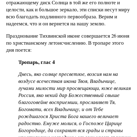
отражающему диск Солнца в той же его полноте и
целости, как и большое зеркало, эти списки несут миру
всю благодать подлинного первообраза. Верим и
надеемся, что и он вернется на нашу землю.
Празднование Тихвинской иконе совершается 26 июня
по христианскому летоисчислению. В тропаре этого
дня поется:
Тропарь, глас 4
Днесь, яко солнце пресветлое, возсия нам на
воздусе всечестная икона Твоя, Владычице,
лучами милости мир просвещающи, юже великая
Россия, яко некий дар Божественный свыше
благоговейне восприемши, прославляет Тя,
Богомати, всех Владычицу, и от Тебе
рождшагося Христа Бога нашего величает
радостно. Емуже молися, о Госпоже Царице
Богородице, да сохранит вся грады и страны