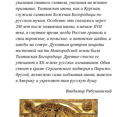
указания главного символа, указания на великое
призвание, Тихвинская икона, как и Курская,
служила символом Хожения Богородицы по
русским мукам. Особенно это сказалось через
200 лет после появления иконы, в начале ХVII
века, в смутное время, когда Россию громили и
свои воровские, и польские, и литовские шайки, и
шведы на севере. Духовным центром защиты
восточной части Новгородской земли была
Тихвинская Богородица. Древние списки ее
утешают в ХХ-м веке русских изгнанников. Один
стоит в храме Сергиевского подворья в Париже,
другой, возможно сама подлинная икона, вывезен
в Америку и укрепляет там русскую душу.
Владимир Рябушинский