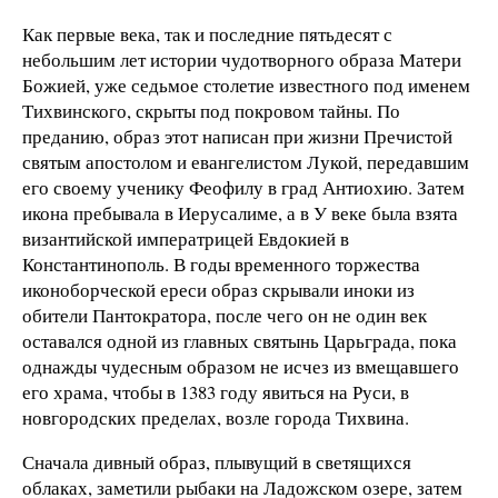
Как первые века, так и последние пятьдесят с
небольшим лет истории чудотворного образа Матери
Божией, уже седьмое столетие известного под именем
Тихвинского, скрыты под покровом тайны. По
преданию, образ этот написан при жизни Пречистой
святым апостолом и евангелистом Лукой, передавшим
его своему ученику Феофилу в град Антиохию. Затем
икона пребывала в Иерусалиме, а в У веке была взята
византийской императрицей Евдокией в
Константинополь. В годы временного торжества
иконоборческой ереси образ скрывали иноки из
обители Пантократора, после чего он не один век
оставался одной из главных святынь Царьграда, пока
однажды чудесным образом не исчез из вмещавшего
его храма, чтобы в 1383 году явиться на Руси, в
новгородских пределах, возле города Тихвина.
Сначала дивный образ, плывущий в светящихся
облаках, заметили рыбаки на Ладожском озере, затем