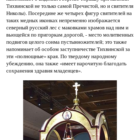
Тихвинской не только самой Пречистой, но и святителя
Николы). Посередине же четырех фигур святителей на
таких медных иконках непременно изображается
северный русский лес с маковками храмов над ним и
вьющейся по пригоркам дорогой, - место молитвенных
подвигов целого сонма пустынножителей; это также
напоминает об особом заступничестве Тихвинской за
эти «полнощные» края. По твердому народному
убеждению, она также «имеет нарочитую благодать
сохранения здравия младенцев».