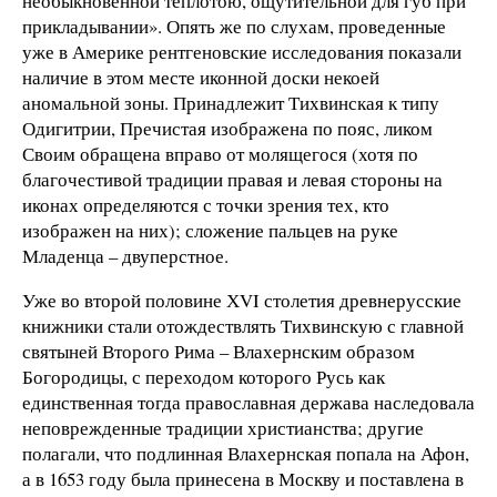
необыкновенной теплотою, ощутительной для губ при
прикладывании». Опять же по слухам, проведенные
уже в Америке рентгеновские исследования показали
наличие в этом месте иконной доски некоей
аномальной зоны. Принадлежит Тихвинская к типу
Одигитрии, Пречистая изображена по пояс, ликом
Своим обращена вправо от молящегося (хотя по
благочестивой традиции правая и левая стороны на
иконах определяются с точки зрения тех, кто
изображен на них); сложение пальцев на руке
Младенца – двуперстное.
Уже во второй половине ХVI столетия древнерусские
книжники стали отождествлять Тихвинскую с главной
святыней Второго Рима – Влахернским образом
Богородицы, с переходом которого Русь как
единственная тогда православная держава наследовала
неповрежденные традиции христианства; другие
полагали, что подлинная Влахернская попала на Афон,
а в 1653 году была принесена в Москву и поставлена в