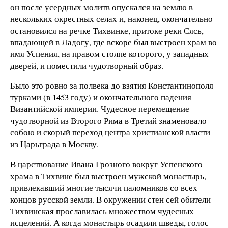
он после усердных молитв опускался на землю в
нескольких окрестных селах и, наконец, окончательно
остановился на речке Тихвинке, притоке реки Сясь,
впадающей в Ладогу, где вскоре был выстроен храм во
имя Успения, на правом столпе которого, у западных
дверей, и поместили чудотворный образ.
Было это ровно за полвека до взятия Константинополя
турками (в 1453 году) и окончательного падения
Византийской империи. Чудесное перемещение
чудотворной из Второго Рима в Третий знаменовало
собою и скорый переход центра христианской власти
из Царьграда в Москву.
В царствование Ивана Грозного вокруг Успенского
храма в Тихвине был выстроен мужской монастырь,
привлекавший многие тысячи паломников со всех
концов русской земли. В окружении стен сей обители
Тихвинская прославилась множеством чудесных
исцелений. А когда монастырь осадили шведы, голос