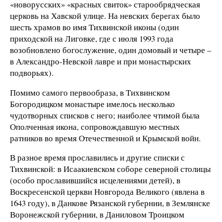
«новорусских» «красных свиток» старообрядческая
церковь на Хавской улице. На невских берегах было
шесть храмов во имя Тихвинской иконы (один
приходской на Лиговке, где с июля 1993 года
возобновлено богослужение, один домовый и четыре –
в Александро-Невской лавре и при монастырских
подворьях).
Помимо самого первообраза, в Тихвинском
Богородицком монастыре имелось несколько
чудотворных списков с него; наиболее чтимой была
Ополченная икона, сопровождавшую местных
ратников во время Отечественной и Крымской войн.
В разное время прославились и другие списки с
Тихвинской: в Исаакиевском соборе северной столицы
(особо прославившийся исцелениями детей), в
Воскресенской церкви Новгорода Великого (явлена в
1643 году), в Данкове Рязанской губернии, в Землянске
Воронежской губернии, в Даниловом Троицком