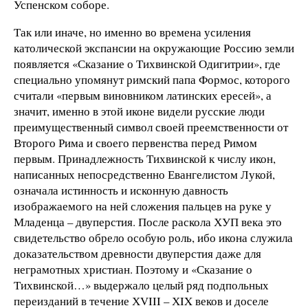
Успенском соборе.
Так или иначе, но именно во времена усиления
католической экспансии на окружающие Россию земли
появляется «Сказание о Тихвинской Одигитрии», где
специально упомянут римский папа Формос, которого
считали «первым виновником латинских ересей», а
значит, именно в этой иконе видели русские люди
преимущественный символ своей преемственности от
Второго Рима и своего первенства перед Римом
первым. Принадлежность Тихвинской к числу икон,
написанных непосредственно Евангелистом Лукой,
означала истинность и исконную давность
изображаемого на ней сложения пальцев на руке у
Младенца – двуперстия. После раскола ХУП века это
свидетельство обрело особую роль, ибо икона служила
доказательством древности двуперстия даже для
неграмотных христиан. Поэтому и «Сказание о
Тихвинской…» выдержало целый ряд подпольных
переизданий в течение ХVIII – ХIX веков и доселе