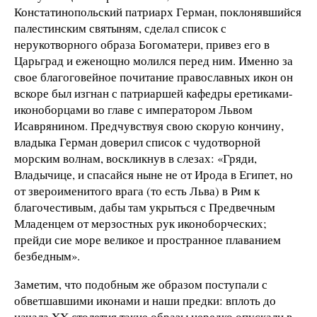
Констатинопольский патриарх Герман, поклонявшийся
палестинским святыням, сделал список с
нерукотворного образа Богоматери, привез его в
Царьград и еженощно молился перед ним. Именно за
свое благоговейное почитание православных икон он
вскоре был изгнан с патриаршей кафедры еретиками-
иконоборцами во главе с императором Львом
Исаврянином. Предчувствуя свою скорую кончину,
владыка Герман доверил список с чудотворной
морским волнам, воскликнув в слезах: «Гряди,
Владычице, и спасайся ныне не от Ирода в Египет, но
от звероименитого врага (то есть Льва) в Рим к
благочестивым, дабы там укрыться с Предвечным
Младенцем от мерзостных рук иконоборческих;
прейди сие море великое и пространное плаванием
безбедным».
Заметим, что подобным же образом поступали с
обветшавшими иконами и наши предки: вплоть до
начала XX столетия такие образы нередко опускали в