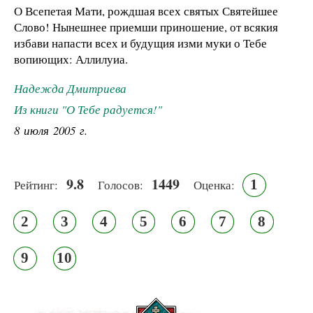
О Всепетая Мати, рождшая всех святых Святейшее
Слово! Нынешнее приемши приношение, от всякия
избави напасти всех и будущия изми муки о Тебе
вопиющих: Аллилуиа.
Надежда Дмитриева
Из книги "О Тебе радуется!"
8 июля 2005 г.
9.8
1449
1
Рейтинг:
Голосов:
Оценка:
2
3
4
5
6
7
8
9
10