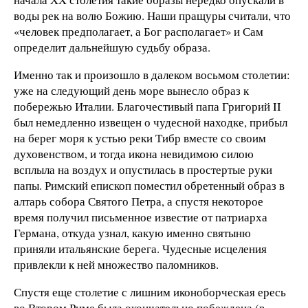
воды рек на волю Божию. Наши пращуры считали, что
«человек предполагает, а Бог располагает» и Сам
определит дальнейшую судьбу образа.
Именно так и произошло в далеком восьмом столетии:
уже на следующий день море вынесло образ к
побережью Италии. Благочестивый папа Григорий II
был немедленно извещен о чудесной находке, прибыл
на берег моря к устью реки Тибр вместе со своим
духовенством, и тогда икона невидимою силою
всплыла на воздух и опустилась в простертые руки
папы. Римский епископ поместил обретенный образ в
алтарь собора Святого Петра, а спустя некоторое
время получил письменное известие от патриарха
Германа, откуда узнал, какую именно святыню
приняли итальянские берега. Чудесные исцеления
привлекли к ней множество паломников.
Спустя еще столетие с лишним иконоборческая ересь
во Втором Риме была окончательно побеждена (в