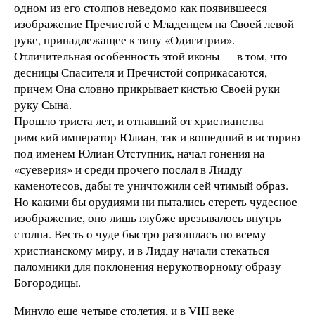
одном из его столпов неведомо как появившееся
изображение Пречистой с Младенцем на Своей левой
руке, принадлежащее к типу «Одигитрии».
Отличительная особенность этой иконы — в том, что
десницы Спасителя и Пречистой соприкасаются,
причем Она словно прикрывает кистью Своей руки
руку Сына.
Прошло триста лет, и отпавший от христианства
римский император Юлиан, так и вошедший в историю
под именем Юлиан Отступник, начал гонения на
«суеверия» и среди прочего послал в Лидду
каменотесов, дабы те уничтожили сей чтимый образ.
Но какими бы орудиями ни пытались стереть чудесное
изображение, оно лишь глубже врезывалось внутрь
столпа. Весть о чуде быстро разошлась по всему
христианскому миру, и в Лидду начали стекаться
паломники для поклонения нерукотворному образу
Богородицы.
Минуло еще четыре столетия, и в VIII веке