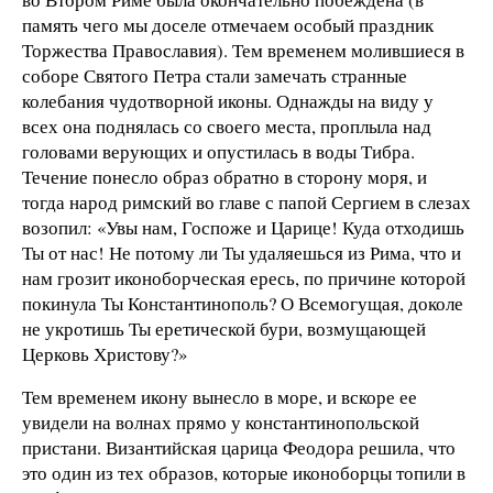
память чего мы доселе отмечаем особый праздник
Торжества Православия). Тем временем молившиеся в
соборе Святого Петра стали замечать странные
колебания чудотворной иконы. Однажды на виду у
всех она поднялась со своего места, проплыла над
головами верующих и опустилась в воды Тибра.
Течение понесло образ обратно в сторону моря, и
тогда народ римский во главе с папой Сергием в слезах
возопил: «Увы нам, Госпоже и Царице! Куда отходишь
Ты от нас! Не потому ли Ты удаляешься из Рима, что и
нам грозит иконоборческая ересь, по причине которой
покинула Ты Константинополь? О Всемогущая, доколе
не укротишь Ты еретической бури, возмущающей
Церковь Христову?»
Тем временем икону вынесло в море, и вскоре ее
увидели на волнах прямо у константинопольской
пристани. Византийская царица Феодора решила, что
это один из тех образов, которые иконоборцы топили в