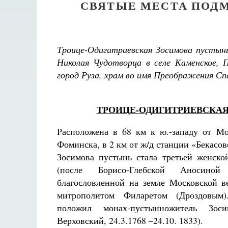
СВЯТЫЕ МЕСТА ПОДМ
Троице-Одигитриевская Зосимова пустынь
Николая Чудотворца в селе Каменское, 
город Руза, храм во имя Преображения Сп
ТРОИЦЕ-ОДИГИТРИЕВСКАЯ 
Расположена в 68 км к ю.-западу от Мо
Фоминска, в 2 км от ж/д станции «Бекасов
Зосимова пустынь стала третьей женск
(после Борисо-Глебской Аносиной 
благословленной на земле Московской 
митрополитом Филаретом (Дроздовым
положил монах-пустынножитель Зоси
Верховский, 24.3.1768 –24.10. 1833).