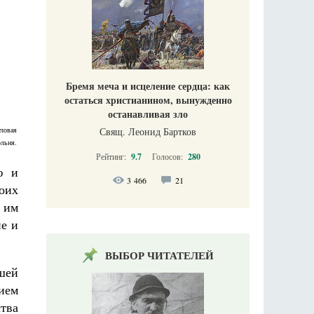
Бремя меча и исцеление сердца: как
остаться христианином, вынужденно
останавливая зло
Свящ. Леонид Бартков
гловая
ольня.
Рейтинг:
9.7
Голосов:
280
ю и
3 466
21
оих
 им
е и
ВЫБОР ЧИТАТЕЛЕЙ
вшей
рием
ства