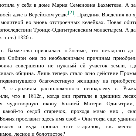
иютила у себя в доме Мария Семеновна Бахметева. А за
[2]
своей даче в Верейском уезде
. Праздник Введения во 
молитвой во вновь отстроенных келейках. Новая обите
а впоследствии Троице-Одигитриевским монастырем. А д
 н.ст.) 1826 г.
г. Бахметева призналась о.Зосиме, что незадолго до 
 из Сибири она по необъяснимым причинам приобрел
троила совершенно не нужный ей участок земли, гд
илась община. Лишь теперь стало ясно действие Промы
сподвигнувшего благочестивую женщину на приобрете
. А старожилы расположенного неподалеку с. Рыжк
ли, что в 1812г., когда они прятали в здешних лесах
ия чудотворную икону Божией Матери Одигитрии,
 какой-то седой старичок, проходя мимо них , сказ
Божия прославит здесь имя своё.» Они тогда еще удивил
взялся и куда пропал этот старичок, т.к. место 
имое, лесное и болотистое?