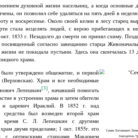
роением духовной жизни насельниц, а когда основные д
чены, он позволил себе удаляться на пять дней в недел
боту и воскресенье. Около своей келии в лесу старец в
ерти стала исцелять людей, с верою прибегающих к не
окт. 1833 г. Незадолго до смерти он принял схиму. Позд
м, посвященный согласно завещанию старца Живоначаль
 жизни не покидала пустыни. Здесь она скончалась 13 
роицкого храма.
. было утверждено общежитие, и первой
 (Верховская). Храм и все необходимые
[3]
инович Лепешкин
, начавший помогать
астие в устроении храма и затем обители
а и царевич Ираклий. В 1852 г. над
 средства был возведен второй храм
е время С. Л. Лепешкин с другими
храм двумя приделами; 1 окт. 1855г. его
Семен Логгинович Лепе
и с оптинскими старцами Макарием
благодетель Т