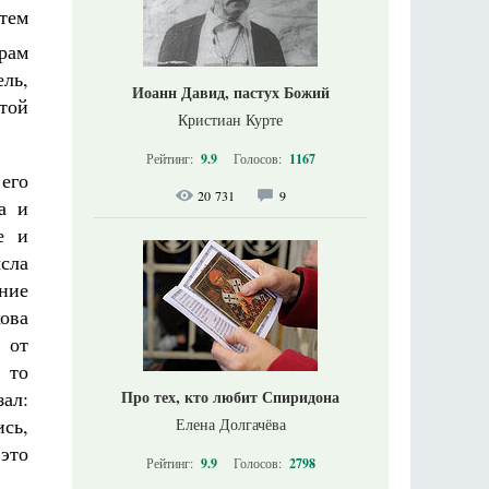
тем
храм
ль,
Иоанн Давид, пастух Божий
атой
Кристиан Курте
Рейтинг:
9.9
Голосов:
1167
его
20 731
9
а и
е и
сла
ние
ова
 от
 то
Про тех, кто любит Спиридона
ал:
ись,
Елена Долгачёва
это
Рейтинг:
9.9
Голосов:
2798