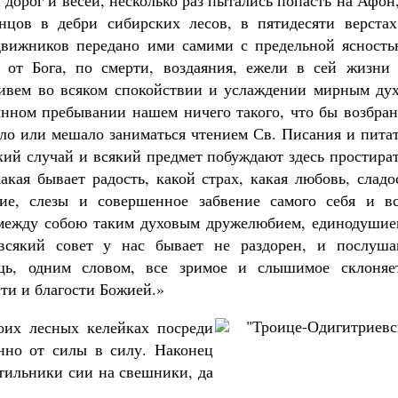
дорог и весей, несколько раз пытались попасть на Афон
цов в дебри сибирских лесов, в пятидесяти верстах
вижников передано ими самими с предельной ясность
 от Бога, по смерти, воздаяния, ежели в сей жизни 
живем во всяком спокойствии и услаждении мирным дух
тынном пребывании нашем ничего такого, что бы возбра
ало или мешало заниматься чтением Св. Писания и пита
кий случай и всякий предмет побуждают здесь простира
кая бывает радость, какой страх, какая любовь, сладо
ние, слезы и совершенное забвение самого себя и вс
ы между собою таким духовым дружелюбием, единодушие
всякий совет у нас бывает не раздорен, и послуша
ещь, одним словом, все зримое и слышимое склоняе
ти и благости Божией.»
оих лесных келейках посреди
енно от силы в силу. Наконец
тильники сии на свешники, да