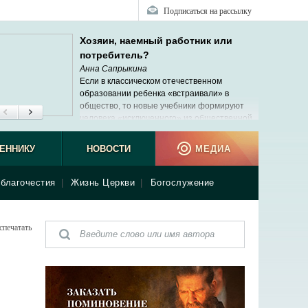
Подписаться на рассылку
Хозяин, наемный работник или
потребитель?
Анна Сапрыкина
Если в классическом отечественном
образовании ребенка «встраивали» в
общество, то новые учебники формируют
человека «исключенного» из общественной,
реальной жизни.
ЕННИКУ
НОВОСТИ
МЕДИА
благочестия
|
Жизнь Церкви
|
Богослужение
спечатать