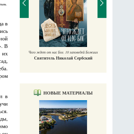
стынь.
да в
П
ись
Е
ной
аучись у
». В
Чего ждет от нас Бог. 10 заповедей Божиих
 их
Святитель Николай Сербский
ад,
еба.
ором
НОВЫЕ МАТЕРИАЛЫ
л в
учи
ся.
жды,
имо
о он