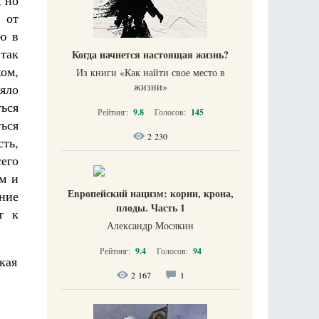
, но
 от
ю в
так
Когда начнется настоящая жизнь?
ом,
Из книги «Как найти свое место в
жизни​»
няло
ться
Рейтинг:
9.8
Голосов:
145
ться
2 230
сть,
его
м и
Европейский нацизм: корни, крона,
ние
плоды. Часть 1
т к
Александр Мосякин
Рейтинг:
9.4
Голосов:
94
2 167
1