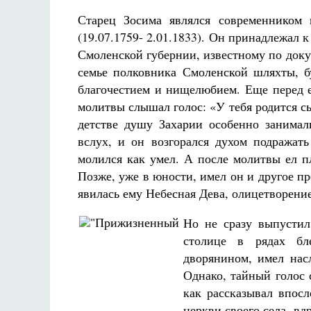
Старец Зосима являлся современником 
(19.07.1759- 2.01.1833). Он принадлежал 
Смоленской губернии, известному по докум
семье полковника Смоленской шляхты, б
благочестием и нищелюбием. Еще перед 
молитвы слышал голос: «У тебя родится с
Разлуки не будет
Фредерика де Грааф
детстве душу Захарии особенно занимал
вслух, и он возгорался духом подражать
молился как умел. А после молитвы ел п
Позже, уже в юности, имел он и другое пр
явилась ему Небесная Дева, олицетворени
Но не сразу выпустил
столице в рядах бле
дворянином, имел нас
Однако, тайный голос 
как рассказывал впос
церкви своего села, вд