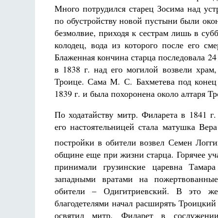
Много потрудился старец Зосима над уст
по обустройству новой пустыни были окон
безмолвие, приходя к сестрам лишь в суб
колодец, вода из которого после его см
Блаженная кончина старца последовала 24 
в 1838 г. над его могилой возвели хра
Троице. Сама М. С. Бахметева под конец
1839 г. и была похоронена около алтаря Т
По ходатайству митр. Филарета в 1841 г
его настоятельницей стала матушка Вера
постройки в обители возвел Семен Логг
общине еще при жизни старца. Горячее уч
принимали грузинские царевна Тамар
западными вратами на пожертвованные
обители – Одигитриевский. В это ж
благодетелями начал расширять Троицкий 
освятил митр. Филарет в сослужени