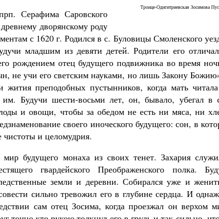
Троице-Одигитриевская Зосимова Пу
прп. Серафима Саровского
к древнему дворянскому роду
ентам с 1620 г. Родился в с. Буловицы Смоленского уез
удучи младшим из девяти детей. Родители его отличал
его рождением отец будущего подвижника во время ноч
Великомученик Георгий Победоносец. Н
святого
ын, не учи его светским науками, но лишь Закону Божию
Роман Котов
и жития преподобных пустынников, когда мать читала
Как найти своё место в жизни
Кирилл Мурышев
 им. Будучи шести-восьми лет, он, бывало, убегал в с
лоды и овощи, чтобы за обедом не есть ни мяса, ни хл
едзнаменование своего иноческого будущего: сон, в кот
е чистоты и целомудрия.
 мир будущего монаха из своих тенет. Захария служи
стящего гвардейского Преображенского полка. Буд
ледственные земли и деревни. Собирался уже и женить
совести сильно тревожил его в глубине сердца. И одна
ледствии сам отец Зосима, когда проезжал он верхом м
руг точно кто рукою толкнул его в грудь и так сильно, чт