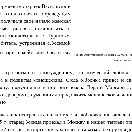
кормление старцев Василиска и
 отцы отказать страждущим
получила свое начало женская
име удалось исхлопотать в
ий монастырь в г. Туринске.
обитель, устроенная с.Зосимой
 при содействии Святителя
Троице-Одигитриевская Зосимова Пустынь. У
башня и колок
 строгостью и принуждением, но отеческой любовь
ца к подвигам монашеским. Сюда о.Зосима привез и св
ону, получивших в постриге имена Вера и Маргарита;
ми дочерьми, сумевшими продолжить монашеское делани
ью.
ачались нестроения из-за страсти любоначалия, овладе
5 г. старец Зосима приехал в Москву и нашел теплый п
22 сестры, которые не захотели оставаться без руковод