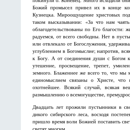
покинули о. Коневец. Много исходили они 
Божий промысел привел их в конце кон
Кузнецка. Мироощущение христовых под
таком высказывании: «За что нам чаять
облагодетельствованы по Его благости: 
радуемся, от всего свободны. Нет в пус
или отвлекало от Богослужения, удержив
углублением в Богомыслие; напротив, вся
к Богу. А от соединения души с Богом ка
утешение, просвещение, трепет, умиле
земного. Блаженнее же всего то, что м
единомыслием связаны о Христе, что 
охотнейшее. Всякий случай, всякая в
размышлению о всемогуществе, премудрос
Двадцать лет прожили пустынники в св
дикого сибирского леса, восходя постеп
пришло время воли Божией поставить све
светят многим.