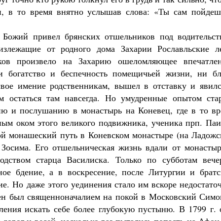
, в то время внятно услышав слова: «Ты сам пойдеш
 Божий привел брянских отшельников под водительст
излежащие от родного дома Захарии Рославльские ле
ов произвело на Захарию ошеломляющее впечатлен
и богатство и беспечность помещичьей жизни, ни бл
свое имение родственникам, вышел в отставку и явилс
м остаться там навсегда. Но умудренные опытом ста
ию и послушанию в монастырь на Коневец, где в то вр
ым оком этого великого подвижника, ученика прп. Паи
ой монашеский путь в Коневском монастыре (на Ладожс
 Зосима. Его отшельническая жизнь вдали от монастыр
одством старца Василиска. Только по субботам вече
ое бдение, а в воскресение, после Литургии и братс
ие. Но даже этого уединения стало им вскоре недостато
ен был священноначалием на покой в Московский Симо
ения искать себе более глубокую пустыню. В 1799 г. 