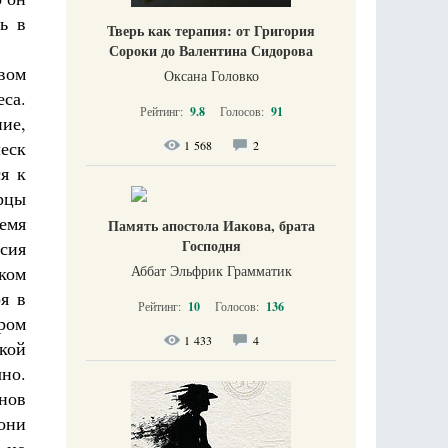
ь в
Тверь как терапия: от Григория
Сороки до Валентина Сидорова
вом
Оксана Головко
са.
Рейтинг:
9.8
Голосов:
91
ие,
еск
1 568
2
я к
рцы
емя
Память апостола Иакова, брата
Господня
сия
Аббат Эльфрик Грамматик
ком
я в
Рейтинг:
10
Голосов:
136
ром
1 433
4
кой
чно.
нов
они