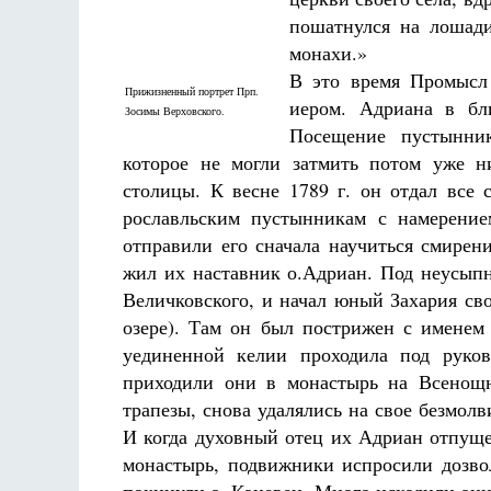
пошатнулся на лошади
монахи.»
В это время Промысл
Прижизненный портрет Прп.
иером. Адриана в бл
Зосимы Верховского.
Посещение пустынник
которое не могли затмить потом уже н
столицы. К весне 1789 г. он отдал все 
рославльским пустынникам с намерение
отправили его сначала научиться смирен
жил их наставник о.Адриан. Под неусыпн
Величковского, и начал юный Захария св
озере). Там он был пострижен с именем
уединенной келии проходила под руков
приходили они в монастырь на Всенощн
трапезы, снова удалялись на свое безмолв
И когда духовный отец их Адриан отпущ
монастырь, подвижники испросили дозвол