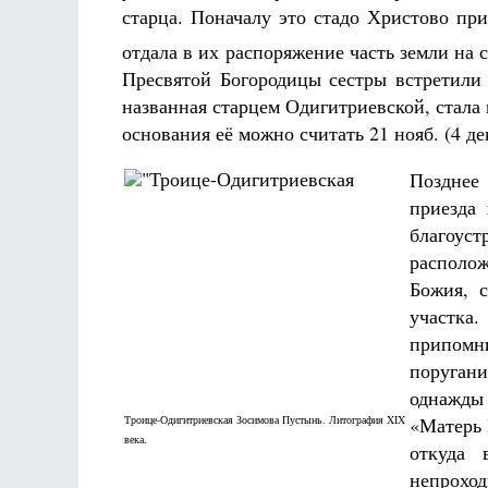
старца. Поначалу это стадо Христово пр
отдала в их распоряжение часть земли на 
Пресвятой Богородицы сестры встретили 
названная старцем Одигитриевской, стал
основания её можно считать 21 нояб. (4 дек
Позднее 
приезда
благоус
располож
Божия, 
участка
припомни
поруган
однажды
Троице-Одигитриевская Зосимова Пустынь. Литография XIX
«Матерь 
века.
откуда 
непроход