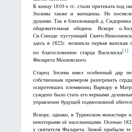
К концу 1810-х гг. стали притекать под о
Зосимы также и женщины. Не посмели
душами. Так в близлежащей д. Сидоровка 
общежительная община. Вскоре о.Зос
Св.Синоде пустующий Свято-Николаевск
здесь в 1822г. возникла первая женская 
[1]
по благословению старца Василиска
и
Филарета Московского.
Старец Зосима имел особенный дар не
собственным примером разогревать серд
осиротевших племянниц Варвару и Матр
суждено было стать его верными духовны
управление будущей подмосковной обител
Вскоре, однако, в Туринском монастыре н
некоторыми её насельницами. Осенью 182
у святителя Филарета. Зимой прибыли те 