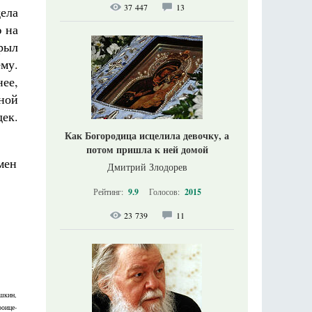
37 447
13
ела
ю на
ырыл
му.
нее,
ной
дек.
Как Богородица исцелила девочку, а
потом пришла к ней домой
Дмитрий Злодорев
Рейтинг:
9.9
Голосов:
2015
23 739
11
шкин,
роице-