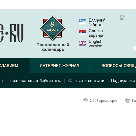
Ελληνική
έκδοση
Српска
верзиjа
English
Православный
version
календарь
СЛАВИЕМ
ИНТЕРНЕТ-ЖУРНАЛ
ВОПРОСЫ СВЯЩ
ка
|
Православная библиотека
|
Святые и святыни
|
Подвижники 
2 147 просмотров
Ра