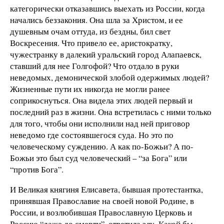
категорически отказавшись выехать из России, когда
начались беззакония. Она шла за Христом, и ее
душевным очам оттуда, из бездны, бил свет
Воскресения. Что привело ее, аристократку,
чужестранку в далекий уральский город Алапаевск,
ставший для нее Голгофой? Что отдало в руки
неведомых, демонической злобой одержимых людей?
Жизненные пути их никогда не могли ранее
соприкоснуться. Она видела этих людей первый и
последний раз в жизни. Она встретилась с ними только
для того, чтобы они исполнили над ней приговор
неведомо где состоявшегося суда. Но это по
человеческому суждению. А как по-Божьи? А по-
Божьи это был суд человеческий – “за Бога” или
“против Бога”.
И Великая княгиня Елисавета, бывшая протестантка,
принявшая Православие на своей новой Родине, в
России, и возлюбившая Православную Церковь и
Россию “даже до смерти”, ответила злу. Какой бы