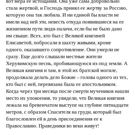
вот мера ее истощания. Она уже сама добровольно
стала жертвой, и Господь принял ее жертву за Россию,
которую она так любила. И ни единой бы власти не
имели над ней эти, невесть откуда появившиеся на ее
жизненном пути люди-палачи, если бы не было дано
им свыше. Всех, кто был с Великой княгиней
Елисаветой, побросали в шахту живыми, кроме
одного, оказавшего сопротивление. Они умерли не
сразу. Еще долго слышали местные жители
Херувимскую песнь, пробивающуюся из-под земли. А
Великая княгиня и там, в этой их братской могиле,
продолжала делать дело Божие – голова одного из тех,
кто был с ней, перевязана была ее апостольником.
Когда через три месяца после смерти мучеников нашли
место их упокоения, то увидели, что Великая княгиня
лежала на бревенчатом выступе на глубине пятнадцати
метров, с образом Спасителя на груди, который был
благословлен ей в день присоединения ее к
Православию. Праведники во веки живут!