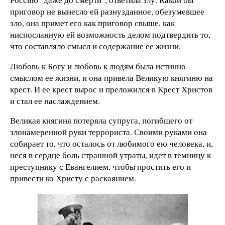
приговор не вынесло ей разнузданное, обезумевшее
зло, она примет его как приговор свыше, как
ниспосланную ей возможность делом подтвердить то,
что составляло смысл и содержание ее жизни.
Любовь к Богу и любовь к людям была истинно
смыслом ее жизни, и она привела Великую княгиню на
крест. И ее крест вырос и преложился в Крест Христов
и стал ее наслаждением.
Великая княгиня потеряла супруга, погибшего от
злонамеренной руки террориста. Своими руками она
собирает то, что осталось от любимого ею человека, и,
неся в сердце боль страшной утраты, идет в темницу к
преступнику с Евангелием, чтобы простить его и
привести ко Христу с раскаянием.