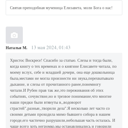
Святая преподобная мученица Елизавета, моли Бога о нас!
13 мая 2024, 01:43
Наталья М.
Христос Воскресе! Спасибо за статью. Слезы и тогда были,
когда книгу о тех временах и о княгине Елисавете читала, по
моему вслух, себе и младшей дочери, она еще дошкольница
была,местами не могла произнести ни звука,перехватывало
дыхание, и слезы от прочитанного ранее,понемногу
читали.И Рубен прав так же,это переживания об этих
событиях, сочувствие,но и трезвое понимание,что многие
наши предки были втянуты в,,водоворот
страстей",разные,,творили дела".Я несколько лет часто со
своими детьми проходила мимо бывшего собора в нашем
городе,его частично разрушили,небольшая часть осталась. И
чаще всего хоть негромко,мы останавливались и говорили