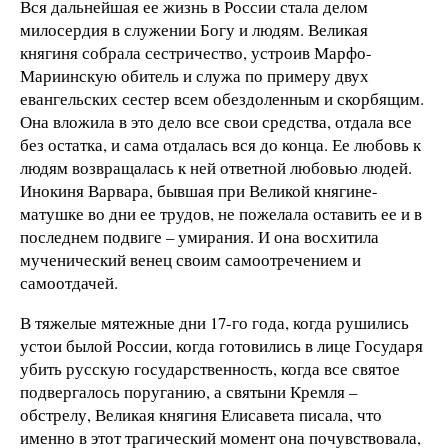
Вся дальнейшая ее жизнь в России стала делом
милосердия в служении Богу и людям. Великая
княгиня собрала сестричество, устроив Марфо-
Мариинскую обитель и служа по примеру двух
евангельских сестер всем обездоленным и скорбящим.
Она вложила в это дело все свои средства, отдала все
без остатка, и сама отдалась вся до конца. Ее любовь к
людям возвращалась к ней ответной любовью людей.
Инокиня Варвара, бывшая при Великой княгине-
матушке во дни ее трудов, не пожелала оставить ее и в
последнем подвиге – умирания. И она восхитила
мученический венец своим самоотречением и
самоотдачей.
В тяжелые мятежные дни 17-го года, когда рушились
устои былой России, когда готовились в лице Государя
убить русскую государственность, когда все святое
подвергалось поруганию, а святыни Кремля –
обстрелу, Великая княгиня Елисавета писала, что
именно в этот трагический момент она почувствовала,