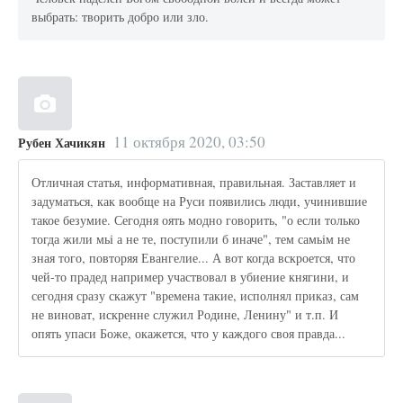
выбрать: творить добро или зло.
11 октября 2020, 03:50
Рубен Хачикян
Отличная статья, информативная, правильная. Заставляет и
задуматься, как вообще на Руси появились люди, учинившие
такое безумие. Сегодня оять модно говорить, "о если только
тогда жили мьi а не те, поступили б иначе", тем самьiм не
зная того, повторяя Евангелие... А вот когда вскроется, что
чей-то прадед например участвовал в убиение княгини, и
сегодня сразу скажут "времена такие, исполнял приказ, сам
не виноват, искренне служил Родине, Ленину" и т.п. И
опять упаси Боже, окажется, что у каждого своя правда...