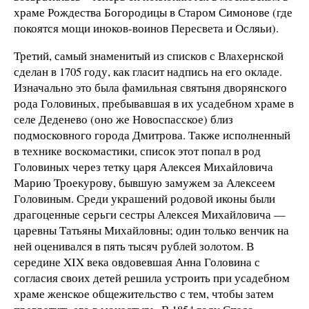
храме Рождества Богородицы в Старом Симонове (где
покоятся мощи иноков-воинов Пересвета и Осляьи).
Третий, самый знаменитый из списков с Влахернской
сделан в 1705 году, как гласит надпись на его окладе.
Изначально это была фамильная святыня дворянского
рода Головиных, пребывавшая в их усадебном храме в
селе Деденево (оно же Новоспасское) близ
подмосковного города Дмитрова. Также исполненный
в технике воскомастики, список этот попал в род
Головиных через тетку царя Алексея Михайловича
Марию Троекурову, бывшую замужем за Алексеем
Головиным. Среди украшений родовой иконы были
драгоценные серьги сестры Алексея Михайловича —
царевны Татьяны Михайловны; один только венчик на
ней оценивался в пять тысяч рублей золотом. В
середине XIX века овдовевшая Анна Головина с
согласия своих детей решила устроить при усадебном
храме женское общежительство с тем, чтобы затем