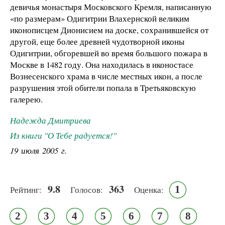
девичья монастыря Московского Кремля, написанную
«по размерам» Одигитрии Влахернской великим
иконописцем Дионисием на доске, сохранившейся от
другой, еще более древней чудотворной иконы
Одигитрии, обгоревшей во время большого пожара в
Москве в 1482 году. Она находилась в иконостасе
Вознесенского храма в числе местных икон, а после
разрушения этой обители попала в Третьяковскую
галерею.
Надежда Дмитриева
Из книги "О Тебе радуется!"
19 июля 2005 г.
9.8
363
1
Рейтинг:
Голосов:
Оценка:
2
3
4
5
6
7
8