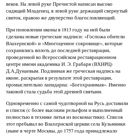
веков. На левой руке Пречистой написан высоко
сидящий Младенец, в левой руке держащий свернутый
свиток, правою же двуперстно благословляющий.
При поновлении иконы в 1813 году на ней были
сделаны новые греческие надписи: «Госпожа обители
Влахернской» и «Многоценное сокровище», которые
сохранялись вплоть до последней реставрации,
проведенной во Всероссийском реставрационном
центре имени академика И. Э. Грабаря (ВХНРЦ)
Д.А.Дунаевым. Подлинная же греческая надпись на
иконе, раскрытая в результате этой реставрации,
промыслительно лапидарна: «Богохранимая». Именно
таковой стала судьба этой древней святыни.
Одновременно с самой чудотворной на Русь доставили
и список (с более высоким рельефом и выполненный
полностью в технике литья из воскомастики). Список
этот пребывал во Влахернской церкви села Кузьминки
(ныне в черте Москвы, до 1757 года принадлежало