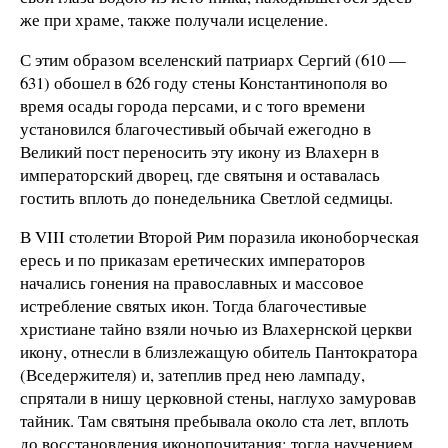
же при храме, также получали исцеление.
С этим образом вселенский патриарх Сергий (610 —
631) обошел в 626 году стены Константинополя во
время осады города персами, и с того времени
установился благочестивый обычай ежегодно в
Великий пост переносить эту икону из Влахерн в
императорский дворец, где святыня и оставалась
гостить вплоть до понедельника Светлой седмицы.
В VIII столетии Второй Рим поразила иконоборческая
ересь и по приказам еретических императоров
начались гонения на православных и массовое
истребление святых икон. Тогда благочестивые
христиане тайно взяли ночью из Влахернской церкви
икону, отнесли в близлежащую обитель Пантократора
(Вседержителя) и, затеплив пред нею лампаду,
спрятали в нишу церковной стены, наглухо замуровав
тайник. Там святыня пребывала около ста лет, вплоть
до восстановления иконопочитания: тогда научением