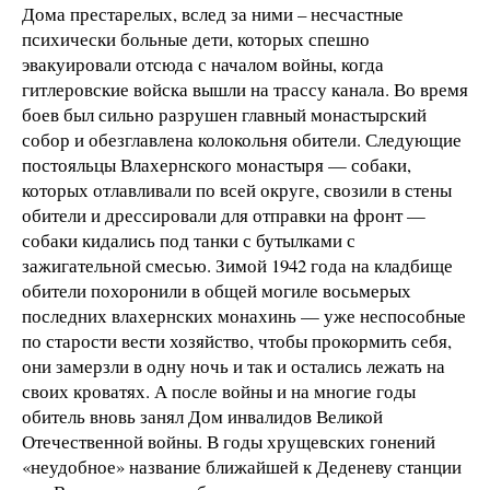
Дома престарелых, вслед за ними – несчастные
психически больные дети, которых спешно
эвакуировали отсюда с началом войны, когда
гитлеровские войска вышли на трассу канала. Во время
боев был сильно разрушен главный монастырский
собор и обезглавлена колокольня обители. Следующие
постояльцы Влахернского монастыря — собаки,
которых отлавливали по всей округе, свозили в стены
обители и дрессировали для отправки на фронт —
собаки кидались под танки с бутылками с
зажигательной смесью. Зимой 1942 года на кладбище
обители похоронили в общей могиле восьмерых
последних влахернских монахинь — уже неспособные
по старости вести хозяйство, чтобы прокормить себя,
они замерзли в одну ночь и так и остались лежать на
своих кроватях. А после войны и на многие годы
обитель вновь занял Дом инвалидов Великой
Отечественной войны. В годы хрущевских гонений
«неудобное» название ближайшей к Деденеву станции