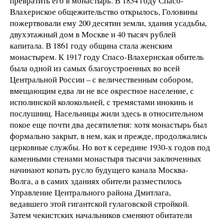
превратить его в монастырь. В 1854 году Спасо-
Влахернское общежительство открылось, Головины
пожертвовали ему 200 десятин земли, здания усадьбы,
двухэтажный дом в Москве и 40 тысяч рублей
капитала. В 1861 году община стала женским
монастырем. К 1917 году Спасо-Влахернская обитель
была одной из самых благоустроенных во всей
Центральной России – с величественным собором,
вмещающим едва ли не все окрестное население, с
исполинской колокольней, с тремястами инокинь и
послушниц. Насельницы жили здесь в относительном
покое еще почти два десятилетия: хотя монастырь был
формально закрыт, в нем, как и прежде, продолжались
церковные службы. Но вот к середине 1930-х годов под
каменными стенами монастыря тысячи заключенных
начинают копать русло будущего канала Москва-
Волга, а в самих зданиях обители разместилось
Управление Центрального района Дмитлага,
ведавшего этой гигантской гулаговской стройкой.
Затем чекистских начальников сменяют обитатели