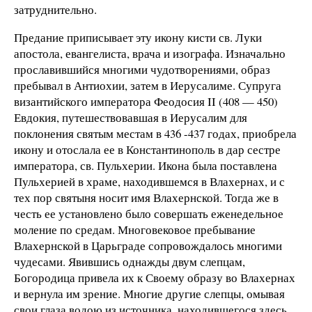
затруднительно.
Предание приписывает эту икону кисти св. Луки
апостола, евангелиста, врача и изографа. Изначально
прославившийся многими чудотворениями, образ
пребывал в Антиохии, затем в Иерусалиме. Супруга
византийского императора Феодосия II (408 — 450)
Евдокия, путешествовавшая в Иерусалим для
поклонения святым местам в 436 -437 годах, приобрела
икону и отослала ее в Константинополь в дар сестре
императора, св. Пульхерии. Икона была поставлена
Пульхерией в храме, находившемся в Влахернах, и с
тех пор святыня носит имя Влахернской. Тогда же в
честь ее установлено было совершать еженедельное
моление по средам. Многовековое пребывание
Влахернской в Царьграде сопровождалось многими
чудесами. Явившись однажды двум слепцам,
Богородица привела их к Своему образу во Влахернах
и вернула им зрение. Многие другие слепцы, омывая
свои глаза водою из источника, находившегося здесь