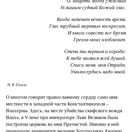
О, защити, когда ужасный
Услышим судный Божий глас.
Когда заменит вечность время,
Глас трубный мертвых воскресит,
И книга совести все бремя
Грехов моих изобличит.
Стена ты верным и ограда:
К тебе молюся всей душой.
Спаси меня, моя Отрада,
Умилосердись надо мной.
Н. В. Гоголь
О многом говорит православному сердцу само имя
местности в западной части Константинополя –
Влахерны. Здесь, на месте убийства скифского вождя
Влаха, в V веке при императоре Льве Великом была
построена церковь во имя Пречистой. Именно в ней
произошло знаменитое видение Богородицы Андрею