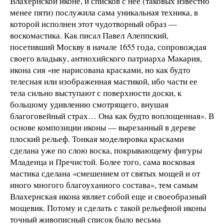
Влахернской иконе, и списков с нее (таковых известно
менее пяти) послужила сама уникальная техника, в
которой исполнен этот чудотворный образ —
воскомастика. Как писал Павел Алеппский,
посетивший Москву в начале 1655 года, сопровождая
своего владыку, антиохийского патриарха Макария,
икона сия «не нарисована красками, но как будто
телесная или изображенная мастикой, ибо части ее
тела сильно выступают с поверхности доски, к
большому удивлению смотрящего, внушая
благоговейный страх… Она как будто воплощенная». В
основе композиции иконы — вырезанный в дереве
плоский рельеф. Тонкая моделировка красками
сделана уже по слою воска, покрывающему фигуры
Младенца и Пречистой. Более того, сама восковая
мастика сделана «смешением от святых мощей и от
иного многого благоуханного состава», тем самым
Влахернская икона являет собой еще и своеобразный
мощевик. Потому и сделать с такой рельефной иконы
точный живописный список было весьма