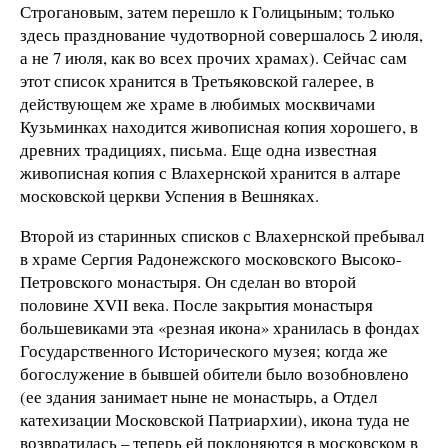
Строгановым, затем перешло к Голицыным; только
здесь празднование чудотворной совершалось 2 июля,
а не 7 июля, как во всех прочих храмах). Сейчас сам
этот список хранится в Третьяковской галерее, в
действующем же храме в любимых москвичами
Кузьминках находится живописная копия хорошего, в
древних традициях, письма. Еще одна известная
живописная копия с Влахернской хранится в алтаре
московской церкви Успения в Вешняках.
Второй из старинных списков с Влахернской пребывал
в храме Сергия Радонежского московского Высоко-
Петровского монастыря. Он сделан во второй
половине ХVII века. После закрытия монастыря
большевиками эта «резная икона» хранилась в фондах
Государственного Исторического музея; когда же
богослужение в бывшей обители было возобновлено
(ее здания занимает ныне не монастырь, а Отдел
катехизации Московской Патриархии), икона туда не
возвратилась – теперь ей поклоняются в московском в