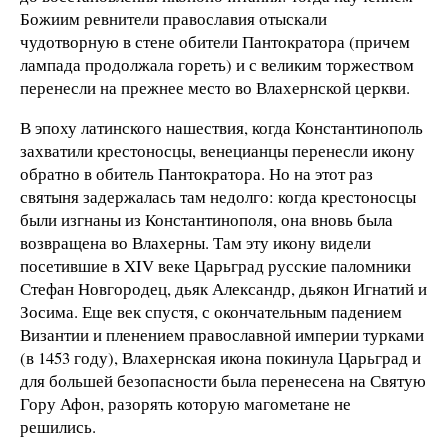
Божиим ревнители православия отыскали
чудотворную в стене обители Пантократора (причем
лампада продолжала гореть) и с великим торжеством
перенесли на прежнее место во Влахернской церкви.
В эпоху латинского нашествия, когда Константинополь
захватили крестоносцы, венецианцы перенесли икону
обратно в обитель Пантократора. Но на этот раз
святыня задержалась там недолго: когда крестоносцы
были изгнаны из Константинополя, она вновь была
возвращена во Влахерны. Там эту икону видели
посетившие в XIV веке Царьград русские паломники
Стефан Новгородец, дьяк Александр, дьякон Игнатий и
Зосима. Еще век спустя, с окончательным падением
Византии и пленением православной империи турками
(в 1453 году), Влахернская икона покинула Царьград и
для большей безопасности была перенесена на Святую
Гору Афон, разорять которую магометане не
решились.