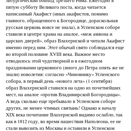
литургический обиход Третьего Рима. Ежегодно в
пятую субботу Великого поста, когда читается
написанный Акафист (иных акафистов, помимо
главного, обращенного к Богородице, дораскольная
русская церковь вовсе не знала), в Успенском соборе
ставили в центре храма на аналое, «меж амвона и
царских дверей», образ Влахернской и читали Акафист
именно перед ним. Этот обычай свято соблюдался еще
во второй половине ХVIII века. Важное место
отводилось этой чудотворной и в ежегодном
праздновании церковного (иного до Петра опять же не
знали) новолетия: согласно «Чиновнику» Успенского
собора, в первый день «нового лета» (1 сентября)
образ Влахернской ставился на одно из почетнейших
мест, на аналое «против Владимирской Богородицы».
А ведь сколько еще пребывало в Успенском соборе
других, не менее чтимых святынь! Однако к началу
XIX века почитание Влахернской видимо ослабло, так
как в 1812 году, во время нашествия Наполеона, ее не
стали вывозить из Москвы и оставили в Успенском