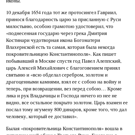
иконы.
10 декабря 1654 года тот же протосингел Гавриил,
принося благодарность царю за присланную с Руси
милостыню, особою грамотою удостоверил, что
«поднесенная государю через грека Дмитрия
Костинари чудотворная икона Богоматери
Влахернской есть та самая, которая была некогда
покровительницею Константинополя». Как пишет
побывавший в Москве спустя год Павел Алеппский,
царь Алексей Михайлович с благоговением принял
святыню и «всю обделал серебром, золотом и
драгоценными камнями, взял ее с собою на войну и
теперь, при возвращении, вез перед собою… Кроме
лика и рук Владычицы и Господа ничего из нее не
видно, все остальное покрыто золотом. Царь взамен ее
послал тому игумену 800 динаров, кроме того, что дал
человеку, который ее доставил».
Былая «покровительница Константинополя» вошла в