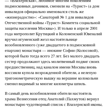
— «Влахернская», любимое многим поколениям
подмосковных дачников, сменили на «Турист» (а дом
инвалидов официально именовался столь же
«жизнерадостно»: «Санаторий № 1 для инвалидов
Отечественной войны «Турист» Комитета социальной
защиты населения Москвы»). И только в апреле 2001
года митрополит Крутицкий и Коломенский Ювеналий
вручил игуменский жезл настоятельнице
возобновленного (уже двадцатого в подмосковной
епархии) монастыря — инокине Софии (Колосовой),
которой было тогда всего 27 лет. Без малого двадцать
сестер продолжают здесь молитвенный подвиг своих
предшественниц, над каналом имени Москвы вновь
воссияли купола возрожденной обители, а нелепую
тригонометрическую вышку на вершине колокольни
сменил видимый за многие километры шпиль.
В самый день возобновления обители настоятель
храма Вознесения отец Анатолий (Пахмутов) вернул
монастырю чудотворный список с Влахернской иконы,