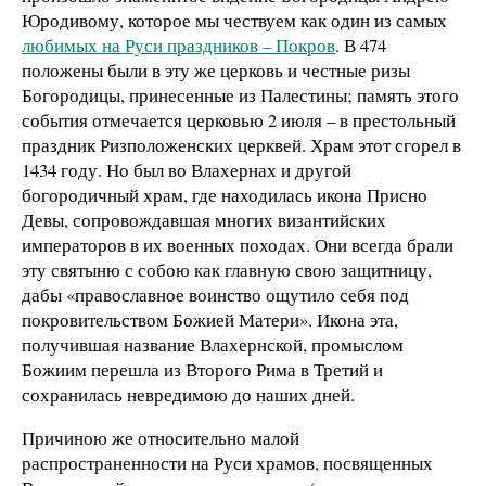
Юродивому, которое мы чествуем как один из самых
любимых на Руси праздников – Покров
. В 474
положены были в эту же церковь и честные ризы
Богородицы, принесенные из Палестины; память этого
события отмечается церковью 2 июля – в престольный
праздник Ризположенских церквей. Храм этот сгорел в
1434 году. Но был во Влахернах и другой
богородичный храм, где находилась икона Присно
Девы, сопровождавшая многих византийских
императоров в их военных походах. Они всегда брали
эту святыню с собою как главную свою защитницу,
дабы «православное воинство ощутило себя под
покровительством Божией Матери». Икона эта,
получившая название Влахернской, промыслом
Божиим перешла из Второго Рима в Третий и
сохранилась невредимою до наших дней.
Причиною же относительно малой
распространенности на Руси храмов, посвященных