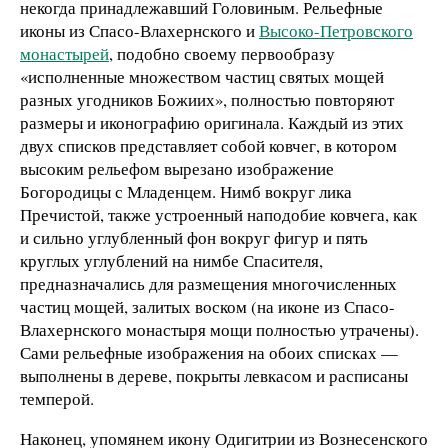
некогда принадлежавший Головиным. Рельефные
иконы из Спасо-Влахернского и
Высоко-Петровского
монастырей
, подобно своему первообразу
«исполненные множеством частиц святых мощей
разных угодников Божиих», полностью повторяют
размеры и иконографию оригинала. Каждый из этих
двух списков представляет собой ковчег, в котором
высоким рельефом вырезано изображение
Богородицы с Младенцем. Нимб вокруг лика
Пречистой, также устроенный наподобие ковчега, как
и сильно углубленный фон вокруг фигур и пять
круглых углублений на нимбе Спасителя,
предназначались для размещения многочисленных
частиц мощей, залитых воском (на иконе из Спасо-
Влахернского монастыря мощи полностью утрачены).
Сами рельефные изображения на обоих списках —
выполнены в дереве, покрыты левкасом и расписаны
темперой.
Наконец, упомянем икону Одигитрии из Вознесенского