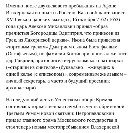
Именно после двухвекового пребывания на Афоне
Влахернская и попала в Россию. Как сообщают записи
ХVII века о царских выходах, 16 октября 7162 (1653)
года царь Алексей Михайлович принял «образ
пречистыя Богородицы Одигитрия, что принесен из
Грек, из Лахернской церкви». Икона была привезена
«торговым греком» Дмитрием сыном Евстафьевым
(Остафьевым), по фамилии Костинари, прислал же этот
дар Гавриил, протосингел иерусалимского патриарха
(«старший из сингелов» (буквально – «живущих в
одной келье (с епископом)», современным же языком –
личный секретарь, а часто и будущий преемник
архипастыря).
На следующий день в Успенском соборе Кремля
состоялась торжественная служба в честь обретенной
Третьим Римом новой святыни; Петропавловский
придел главного храма Московского государства и
стал теперь новым местопребыванием Влахернской