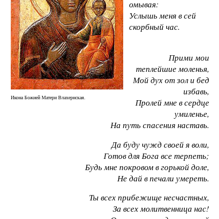
омывая:
Услышь меня в сей
скорбный час.
Прими мои
теплейшие моленья,
Мой дух от зол и бед
избавь,
Икона Божией Матери Влахернская.
Пролей мне в сердце
умиленье,
На путь спасения наставь.
Да буду чужд своей я воли,
Готов для Бога все терпеть;
Будь мне покровом в горькой доле,
Не дай в печали умереть.
Ты всех прибежище несчастных,
За всех молитвенница нас!