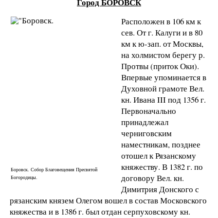
Город БОРОВСК
Расположен в 106 км к
сев. От г. Калуги и в 80
км к ю-зап. от Москвы,
на холмистом берегу р.
Протвы (приток Оки).
Впервые упоминается в
Духовной грамоте Вел.
кн. Ивана III под 1356 г.
Первоначально
принадлежал
черниговским
наместникам, позднее
отошел к Рязанскому
княжеству. В 1382 г. по
Боровск. Собор Благовещения Пресвятой
договору Вел. кн.
Богородицы.
Димитрия Донского с
рязанским князем Олегом вошел в состав Московского
княжества и в 1386 г. был отдан серпуховскому кн.