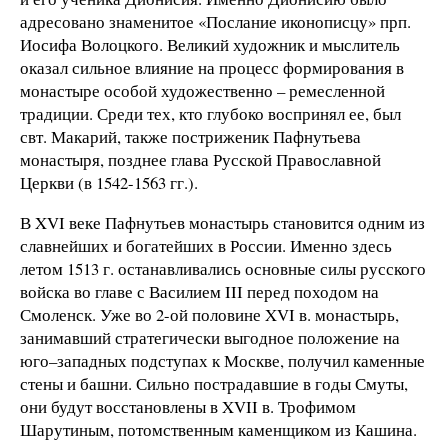
адресовано знаменитое «Послание иконописцу» прп.
Иосифа Волоцкого. Великий художник и мыслитель
оказал сильное влияние на процесс формирования в
монастыре особой художественно – ремесленной
традиции. Среди тех, кто глубоко воспринял ее, был
свт. Макарий, также постриженик Пафнутьева
монастыря, позднее глава Русской Православной
Церкви (в 1542-1563 гг.).
В XVI веке Пафнутьев монастырь становится одним из
славнейших и богатейших в России. Именно здесь
летом 1513 г. останавливались основные силы русского
войска во главе с Василием III перед походом на
Смоленск. Уже во 2-ой половине XVI в. монастырь,
занимавший стратегически выгодное положение на
юго–западных подступах к Москве, получил каменные
стены и башни. Сильно пострадавшие в годы Смуты,
они будут восстановлены в XVII в. Трофимом
Шарутиным, потомственным каменщиком из Кашина.