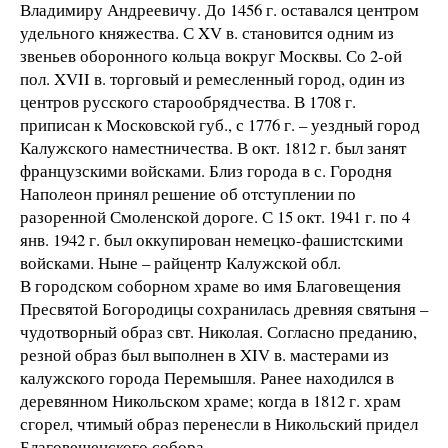
Владимиру Андреевичу. До 1456 г. оставался центром
удельного княжества. С XV в. становится одним из
звеньев оборонного кольца вокруг Москвы. Со 2-ой
пол. XVII в. торговый и ремесленный город, один из
центров русского старообрядчества. В 1708 г.
приписан к Московской губ., с 1776 г. – уездный город
Калужского наместничества. В окт. 1812 г. был занят
французскими войсками. Близ города в с. Городня
Наполеон принял решение об отступлении по
разоренной Смоленской дороге. С 15 окт. 1941 г. по 4
янв. 1942 г. был оккупирован немецко-фашистскими
войсками. Ныне – райцентр Калужской обл.
В городском соборном храме во имя Благовещения
Пресвятой Богородицы сохранилась древняя святыня –
чудотворный образ свт. Николая. Согласно преданию,
резной образ был выполнен в XIV в. мастерами из
калужского города Перемышля. Ранее находился в
деревянном Никольском храме; когда в 1812 г. храм
сгорел, чтимый образ перенесли в Никольский придел
Благовещенского собора.