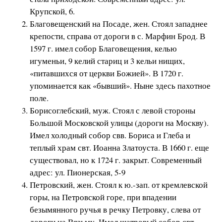
Крупской, 6.
Благовещенский на Посаде, жен. Стоял западнее
крепости, справа от дороги в с. Марфин Брод. В
1597 г. имел собор Благовещения, келью
игуменьи, 9 келий стариц и 3 кельи нищих,
«питавшихся от церкви Божией». В 1720 г.
упоминается как «бывший». Ныне здесь пахотное
поле.
Борисоглебский, муж. Стоял с левой стороны
Большой Московской улицы (дороги на Москву).
Имел холодный собор свв. Бориса и Глеба и
теплый храм свт. Иоанна Златоуста. В 1660 г. еще
существовал, но к 1724 г. закрыт. Современный
адрес: ул. Пионерская, 5-9
Петровский, жен. Стоял к ю.-зап. от кремлевской
горы, на Петровской горе, при впадении
безымянного ручья в речку Петровку, слева от
дороги на Вязьму. Имел шатровый собор свт.