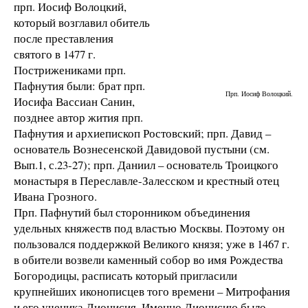
прп. Иосиф Волоцкий,
который возглавил обитель
после преставления
святого в 1477 г.
Пострижениками прп.
Пафнутия были: брат прп.
Прп. Иосиф Волоцкий.
Иосифа Вассиан Санин,
позднее автор жития прп.
Пафнутия и архиепископ Ростовский; прп. Давид –
основатель Вознесенской Давидовой пустыни (см.
Вып.1, с.23-27); прп. Даниил – основатель Троицкого
монастыря в Переславле-Залесском и крестный отец
Ивана Грозного.
Прп. Пафнутий был сторонником объединения
удельных княжеств под властью Москвы. Поэтому он
пользовался поддержкой Великого князя; уже в 1467 г.
в обители возвели каменный собор во имя Рождества
Богородицы, расписать который пригласили
крупнейших иконописцев того времени – Митрофания
и его ученика Дионисия. Именно Дионисию было