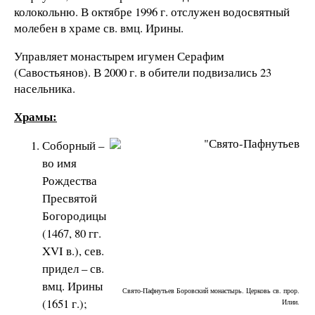
колокольню. В октябре 1996 г. отслужен водосвятный
молебен в храме св. вмц. Ирины.
Управляет монастырем игумен Серафим
(Савостьянов). В 2000 г. в обители подвизались 23
насельника.
Храмы:
Соборный –
во имя
Рождества
Пресвятой
Богородицы
(1467, 80 гг.
XVI в.), сев.
придел – св.
вмц. Ирины
Свято-Пафнутьев Боровский монастырь. Церковь св. прор.
(1651 г.);
Илии.