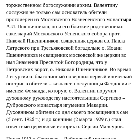
торжественном богослужении архим. Валентину
сослужил не только сам основатель обители
протоиерей из Московского Вознесенского монастыря
А.И. Пшеничников, но и его близкие родственники:
сакелларий Московского Успенского собора прот.
Николай Пшеничников, священник церкви св. Павла
Латрского при Третьяковской богадельне о. Иоанн
Пшеничников и священник московской же церкви во
имя Знамения Пресвятой Богородицы, что у
Петровских ворот, о. Николай Пшеничников. Во время
Литургии о. благочинный совершил первый иноческий
постриг в обители – казначеи послушницы Феодосии с
именем Фомаида, которую о. Валентин поручил
духовному руководству настоятельницы Сергиево –
Дубровского монастыря игумении Макарии.
Духовником обители со дня своего посвящения в сан
(5 сент. 1926 г.) и до кончины (2 марта 1929 г.) стал
известный церковный историк о. Сергий Мансуров.
После 1917 г. Сергиево – Дубровский монастырь