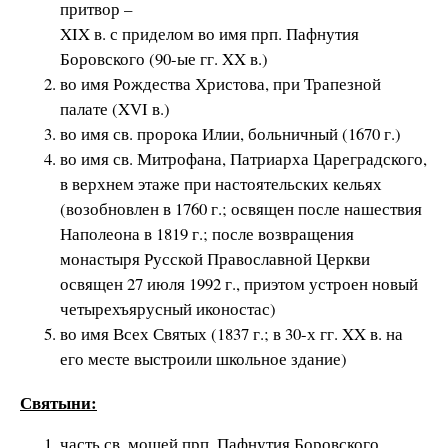
притвор –
XIX в. с приделом во имя прп. Пафнутия
Боровского (90-ые гг. XX в.)
во имя Рождества Христова, при Трапезной
палате (XVI в.)
во имя св. пророка Илии, больничный (1670 г.)
во имя св. Митрофана, Патриарха Цареградского,
в верхнем этаже при настоятельских кельях
(возобновлен в 1760 г.; освящен после нашествия
Наполеона в 1819 г.; после возвращения
монастыря Русской Православной Церкви
освящен 27 июля 1992 г., приэтом устроен новый
четырехъярусный иконостас)
во имя Всех Святых (1837 г.; в 30-х гг. XX в. на
его месте выстроили школьное здание)
Святыни:
часть св. мощей прп. Пафнутия Боровского