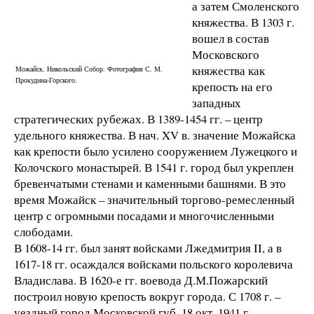
а затем Смоленского
княжества. В 1303 г.
вошел в состав
Московского
княжества как
Можайск. Никольский Собор. Фотография С. М.
Прокудина-Горского.
крепость на его
западных
стратегических рубежах. В 1389-1454 гг. – центр
удельного княжества. В нач. XV в. значение Можайска
как крепости было усилено сооружением Лужецкого и
Колочского монастырей. В 1541 г. город был укреплен
бревенчатыми стенами и каменными башнями. В это
время Можайск – значительный торгово-ремесленный
центр с огромными посадами и многочисленными
слободами.
В 1608-14 гг. был занят войсками Лжедмитрия II, а в
1617-18 гг. осаждался войсками польского королевича
Владислава. В 1620-е гг. воевода Д.М.Пожарский
построил новую крепость вокруг города. С 1708 г. –
уездный город Московской губ. 18 окт. 1941 г.