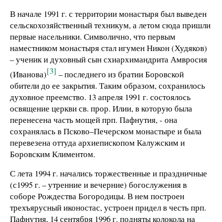
В начале 1991 г. с территории монастыря был выведен
сельскохозяйственный техникум, а летом сюда пришли
первые насельники. Символично, что первым
наместником монастыря стал игумен Никон (Худяков)
– ученик и духовный сын схиархимандрита Амвросия
[3]
(Иванова)
– последнего из братии Боровской
обители до ее закрытия. Таким образом, сохранилось
духовное преемство. 13 апреля 1991 г. состоялось
освящение церкви св. прор. Илии, в которую была
перенесена часть мощей прп. Пафнутия, - она
сохранялась в Псково–Печерском монастыре и была
перевезена оттуда архиепископом Калужским и
Боровским Климентом.
С лета 1994 г. начались торжественные и праздничные
(с1995 г. – утренние и вечерние) богослужения в
соборе Рождества Богородицы. В нем построен
трехъярусный иконостас, устроен придел в честь прп.
Пафнутия, 14 сентября 1996 г. подняты колокола на