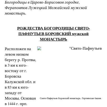
Богородицы в Царево-Борисовом городке,
Ферапонтов Лужецкий Можайский мужской
монастырь.
РОЖДЕСТВА БОГОРОДИЦЫ СВЯТО-
ПАФНУТЬЕВ БОРОВСКИЙ мужской
МОНАСТЫРЬ
Расположен на
левом низком
берегу р. Протвы,
в 3 км к юго-
востоку от г.
Боровска
Калужской обл. и
в 83 км к юго-
западу от
Москвы. Основан
Свято-Пафнутьев Боровский монастырь. Гергиевская башня.
в 1444 г. прп.