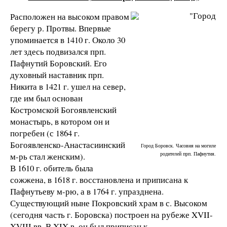
Расположен на высоком правом
берегу р. Протвы. Впервые
упоминается в 1410 г. Около 30
лет здесь подвизался прп.
Пафнутий Боровский. Его
духовный наставник прп.
Никита в 1421 г. ушел на север,
где им был основан
Костромской Богоявленский
монастырь, в котором он и
погребен (с 1864 г.
Богоявленско-Анастасиинский
Город Боровск. Часовня на могиле
родителей прп. Пафнутия.
м-рь стал женским).
В 1610 г. обитель была
сожжена, в 1618 г. восстановлена и приписана к
Пафнутьеву м-рю, а в 1764 г. упразднена.
Существующий ныне Покровский храм в с. Высоком
(сегодня часть г. Боровска) построен на рубеже XVII-
XVIII вв. В XIX в. он был приписан к