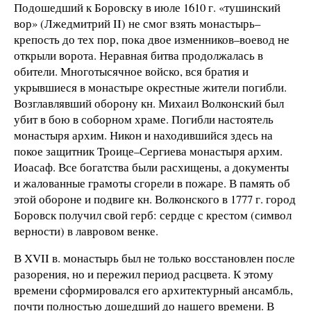
Подошедший к Боровску в июле 1610 г. «тушинский
вор» (Лжедмитрий II) не смог взять монастырь–
крепость до тех пор, пока двое изменников–воевод не
открыли ворота. Неравная битва продолжалась в
обители. Многотысячное войско, вся братия и
укрывшиеся в монастыре окрестные жители погибли.
Возглавлявший оборону кн. Михаил Волконский был
убит в бою в соборном храме. Погибли настоятель
монастыря архим. Никон и находившийся здесь на
покое защитник Троице–Сергиева монастыря архим.
Иоасаф. Все богатства были расхищены, а документы
и жалованные грамоты сгорели в пожаре. В память об
этой обороне и подвиге кн. Волконского в 1777 г. город
Боровск получил свой герб: сердце с крестом (символ
верности) в лавровом венке.
В XVII в. монастырь был не только восстановлен после
разорения, но и пережил период расцвета. К этому
времени сформировался его архитектурный ансамбль,
почти полностью дошедший до нашего времени. В