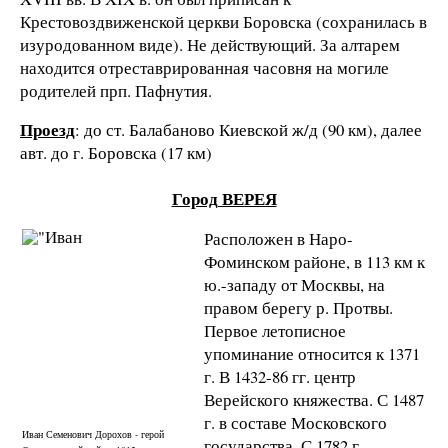
Крестовоздвиженской церкви Боровска (сохранилась в
изуродованном виде). Не действующий. За алтарем
находится отреставрированная часовня на могиле
родителей прп. Пафнутия.
Проезд
: до ст. Балабаново Киевской ж/д (90 км), далее
авт. до г. Боровска (17 км)
Город ВЕРЕЯ
Расположен в Наро-
Фоминском районе, в 113 км к
ю.-западу от Москвы, на
правом берегу р. Протвы.
Первое летописное
упоминание относится к 1371
г. В 1432-86 гг. центр
Верейского княжества. С 1487
г. в составе Московского
Иван Семенович Дорохов - герой
государства. С 1782 г. –