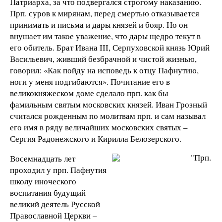
Патриарха, за что подвергался строгому наказанию.
Прп. суров к мирянам, перед смертью отказывается
принимать и письма и дары князей и бояр. Но он
внушает им такое уважение, что дары щедро текут в
его обитель. Брат Ивана III, Серпуховской князь Юрий
Васильевич, живший безбрачной и чистой жизнью,
говорил: «Как пойду на исповедь к отцу Пафнутию,
ноги у меня подгибаются». Почитание его в
великокняжеском доме сделало прп. как бы
фамильным святым московских князей. Иван Грозный
считался рожденным по молитвам прп. и сам называл
его имя в ряду величайших московских святых –
Сергия Радонежского и Кирилла Белозерского.
Восемнадцать лет
проходил у прп. Пафнутия
школу иноческого
воспитания будущий
великий деятель Русской
Православной Церкви –