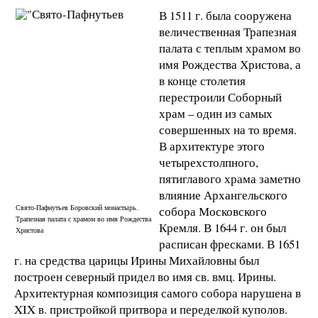
В 1511 г. была сооружена
величественная Трапезная
палата с теплым храмом во
имя Рождества Христова, а
в конце столетия
перестроили Соборный
храм – один из самых
совершенных на то время.
В архитектуре этого
четырехстолпного,
пятиглавого храма заметно
влияние Архангельского
Свято-Пафнутьев Боровский монастырь.
собора Московского
Трапезная палата с храмом во имя Рождества
Кремля. В 1644 г. он был
Христова
расписан фресками. В 1651
г. на средства царицы Ирины Михайловны был
построен северный придел во имя св. вмц. Ирины.
Архитектурная композиция самого собора нарушена в
XIX в. пристройкой притвора и переделкой куполов.