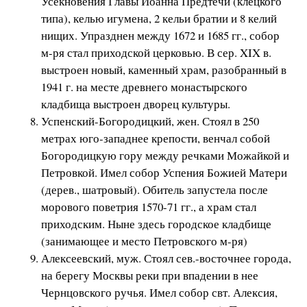
Усекновения Главы Иоанна Предтечи (клецкого
типа), келью игумена, 2 кельи братии и 8 келий
нищих. Упразднен между 1672 и 1685 гг., собор
м-ря стал приходской церковью. В сер. XIX в.
выстроен новый, каменный храм, разобранный в
1941 г. на месте древнего монастырского
кладбища выстроен дворец культуры.
Успенский-Богородицкий, жен. Стоял в 250
метрах юго-западнее крепости, венчал собой
Богородицкую гору между речками Можайкой и
Петровкой. Имел собор Успения Божией Матери
(дерев., шатровый). Обитель запустела после
морового поветрия 1570-71 гг., а храм стал
приходским. Ныне здесь городское кладбище
(занимающее и место Петровского м-ря)
Алексеевский, муж. Стоял сев.-восточнее города,
на берегу Москвы реки при впадении в нее
Чернцовского ручья. Имел собор свт. Алексия,