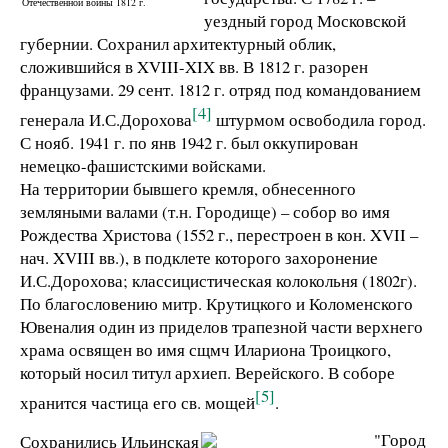
Отечественной войны 1812 г.
уездный город Московской
губернии. Сохранил архитектурный облик,
сложившийся в XVIII-XIX вв. В 1812 г. разорен
французами. 29 сент. 1812 г. отряд под командованием
[4]
генерала И.С.Дорохова
штурмом освободила город.
С нояб. 1941 г. по янв 1942 г. был оккупирован
немецко-фашистскими войсками.
На территории бывшего кремля, обнесенного
земляными валами (т.н. Городище) – собор во имя
Рождества Христова (1552 г., перестроен в кон. XVII –
нач. XVIII вв.), в подклете которого захоронение
И.С.Дорохова; классицистическая колокольня (1802г).
По благословению митр. Крутицкого и Коломенского
Ювеналия один из приделов трапезной части верхнего
храма освящен во имя сщмч Илариона Троицкого,
который носил титул архиеп. Верейского. В соборе
[5]
хранится частица его св. мощей
.
Сохранились Ильинская