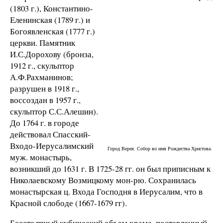
(1803 г.), Константино-
Еленинская (1789 г.) и
Богоявленская (1777 г.)
церкви. Памятник
И.С.Дорохову (бронза,
1912 г., скульптор
А.Ф.Рахманинов;
разрушен в 1918 г.,
воссоздан в 1957 г.,
скульптор С.С.Алешин).
До 1764 г. в городе
действовал Спасский-
Входо-Иерусалимский
Город Верея. Собор во имя Рождества Христова.
муж. монастырь,
возникший до 1631 г. В 1725-28 гг. он был приписным к
Николаевскому Возмицкому мон-рю. Сохранилась
монастырская ц. Входа Господня в Иерусалим, что в
Красной слободе (1667-1679 гг).
Бесстолпный кубический объем храма, поставленный