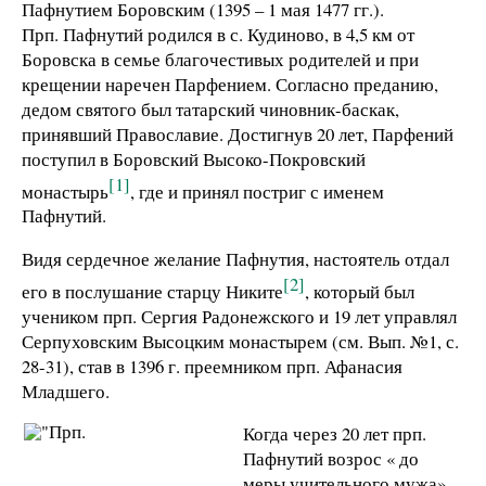
Пафнутием Боровским (1395 – 1 мая 1477 гг.).
Прп. Пафнутий родился в с. Кудиново, в 4,5 км от
Боровска в семье благочестивых родителей и при
крещении наречен Парфением. Согласно преданию,
дедом святого был татарский чиновник-баскак,
принявший Православие. Достигнув 20 лет, Парфений
поступил в Боровский Высоко-Покровский
[1]
монастырь
, где и принял постриг с именем
Пафнутий.
Видя сердечное желание Пафнутия, настоятель отдал
[2]
его в послушание старцу Никите
, который был
учеником прп. Сергия Радонежского и 19 лет управлял
Серпуховским Высоцким монастырем (см. Вып. №1, с.
28-31), став в 1396 г. преемником прп. Афанасия
Младшего.
Когда через 20 лет прп.
Пафнутий возрос « до
меры учительного мужа»