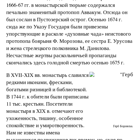
1666-67 гг. в монастырской тюрьме содержался
печально знаменитый протопоп Аввакум. Отсюда он
был сослан в Пустозерский острог. Осенью 1674 г.
сюда же по Указу Государя были привезены
упорствующие в расколе «духовные чада» неистового
протопопа боярыня Ф. Морозова, ее сестра Е. Урусова
и жена стрелецкого полковника М. Данилова.
Несчастные жертвы раскольничьей пропаганды
скончались здесь голодной смертью осенью 1675 г.
В XVII-XIX вв. монастырь славился
редкими иконами, фресками,
богатыми ризницей и библиотекой.
В 1744 г. к обители были приписаны
11 тыс. крестьян. Посетители
монастыря в XIX в. отмечают его
ухоженность, тишину, особенное
спокойствие и умиротворенность.
Герб Боровска.
Нам не известны имена
выдающихся подвижников тех времен, но, судя по