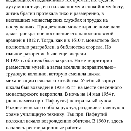
духу монастыря, его налаженному и спокойному быту,
жизнь братии протекала тихо и размеренно, в
неспешных монастырских службах и трудах на
послушаниях. Процветанию монастыря не помешало
даже троекратное посещение его наполеоновской
армией в 1812 г. Тогда, как и в 1610 г. монастырь был
полностью разграблен, а библиотека сгорела. Но
главное разорение было еще впереди.
В 1923 г. обитель была закрыта. На ее территории
разместили музей, а затем вселили исправительно–
трудовую колонию, которую сменила школа
механизации сельского хозяйства. Учебный корпус
школы был возведен в 1933-35 гг. на месте снесенного
монастырского некрополя. В ночь на 14 мая 1954 г.
(день памяти прп. Пафнутия) центральный купол
Рождественского собора рухнул, раздавив стоявшую в
храме училищную технику. Так прп. Пафнутий
положил начало возрождению обители. В 1960 г. здесь
начались реставрационные работы.