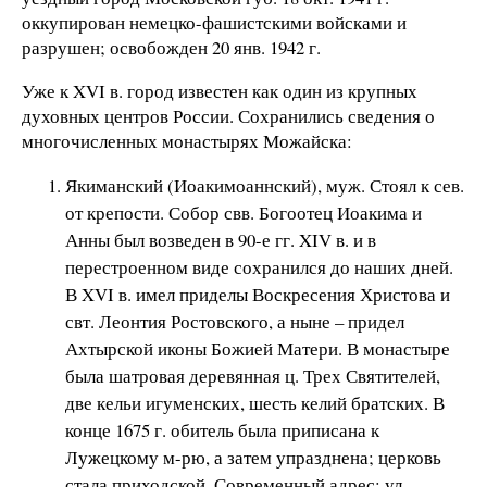
оккупирован немецко-фашистскими войсками и
разрушен; освобожден 20 янв. 1942 г.
Уже к XVI в. город известен как один из крупных
духовных центров России. Сохранились сведения о
многочисленных монастырях Можайска:
Якиманский (Иоакимоаннский), муж. Стоял к сев.
от крепости. Собор свв. Богоотец Иоакима и
Анны был возведен в 90-е гг. XIV в. и в
перестроенном виде сохранился до наших дней.
В XVI в. имел приделы Воскресения Христова и
свт. Леонтия Ростовского, а ныне – придел
Ахтырской иконы Божией Матери. В монастыре
была шатровая деревянная ц. Трех Святителей,
две кельи игуменских, шесть келий братских. В
конце 1675 г. обитель была приписана к
Лужецкому м-рю, а затем упразднена; церковь
стала приходской. Современный адрес: ул.