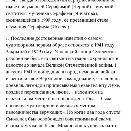
главе с игуменьей Серафимой (Черной) – внучкой
святителя-мученика Серафима (Чичагова),
скончавшейся в 1999 году; ее преемницей стала
игумения Серафима (Исаева).
…Последние достоверные известия о самом
чудотворном первом образе относятся к 1941 году.
Закрытый в 1929 году, Успенский собор Смоленска
разорен не был: его святыни и утварь сохранялись в
целости до начала Великой Отечественной войны. 1
августа 1941 г. вошедшие в город немецкие войска
известили свое Верховное командование, что «очень
древняя, легендой приписываемая евангелисту Луке,
позднее переписанная, икона… находится на
изначальном месте и не повреждена. Она… была
признана чудотворной и являлась местом
паломничества верующих». Но когда два года спустя
Смоленск был освобожден советскими войсками,
иконы там уже не было. Можно лишь уповать на то,