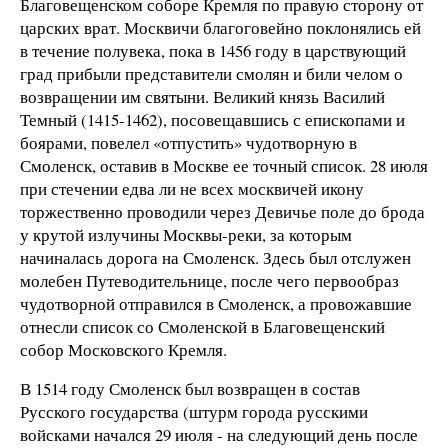
Благовещенском соборе Кремля по правую сторону от
царских врат. Москвичи благоговейно поклонялись ей
в течение полувека, пока в 1456 году в царствующий
град прибыли представители смолян и били челом о
возвращении им святыни. Великий князь Василий
Темный (1415-1462), посовещавшись с епископами и
боярами, повелел «отпустить» чудотворную в
Смоленск, оставив в Москве ее точный список. 28 июля
при стечении едва ли не всех москвичей икону
торжественно проводили через Девичье поле до брода
у крутой излучины Москвы-реки, за которым
начиналась дорога на Смоленск. Здесь был отслужен
молебен Путеводительнице, после чего первообраз
чудотворной отправился в Смоленск, а провожавшие
отнесли список со Смоленской в Благовещенский
собор Московского Кремля.
В 1514 году Смоленск был возвращен в состав
Русского государства (штурм города русскими
войсками начался 29 июля - на следующий день после