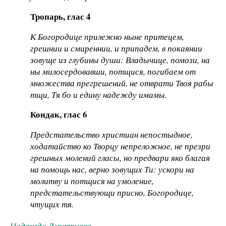
Тропарь, глас 4
К Богородице прилежно ныне притецем,
грешнии и смиреннии, и припадем, в покаянии
зовуще из глубины души: Владычице, помози, на
ны милосердовавши, потщися, погибаем от
множества прегрешений, не отврати Твоя рабы
тщи, Тя бо и едину надежду имамы.
Кондак, глас 6
Предстательство христиан непостыдное,
ходатайство ко Творцу непреложное, не презри
грешных молений гласы, но предвари яко благая
на помощь нас, верно зовущих Ти: ускори на
молитву и потщися на умоление,
предстательствующи присно, Богородице,
чтущих тя.
Надежда Дмитриева