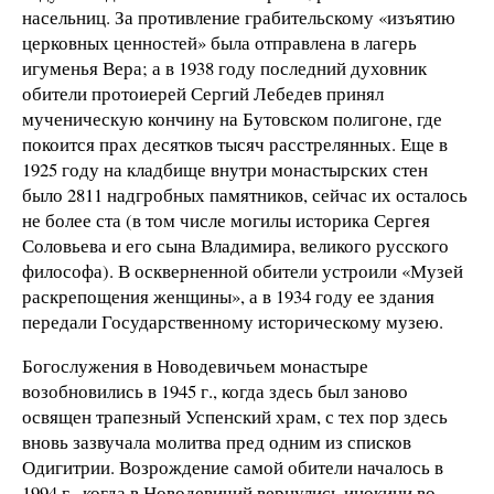
насельниц. За противление грабительскому «изъятию
церковных ценностей» была отправлена в лагерь
игуменья Вера; а в 1938 году последний духовник
обители протоиерей Сергий Лебедев принял
мученическую кончину на Бутовском полигоне, где
покоится прах десятков тысяч расстрелянных. Еще в
1925 году на кладбище внутри монастырских стен
было 2811 надгробных памятников, сейчас их осталось
не более ста (в том числе могилы историка Сергея
Соловьева и его сына Владимира, великого русского
философа). В оскверненной обители устроили «Музей
раскрепощения женщины», а в 1934 году ее здания
передали Государственному историческому музею.
Богослужения в Новодевичьем монастыре
возобновились в 1945 г., когда здесь был заново
освящен трапезный Успенский храм, с тех пор здесь
вновь зазвучала молитва пред одним из списков
Одигитрии. Возрождение самой обители началось в
1994 г., когда в Новодевичий вернулись инокини во