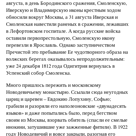
августа, в день Бородинского сражения, Смоленскую,
Иверскую и Владимирскую иконы крестным ходом
обносили вокруг Москвы, а 31 августа Иверская и
Смоленская навестили раненых в сражении, лежавших
в Лефортовском госпитале. А когда русские войска
оставили первопрестольную, Смоленскую икону
перевезли в Ярославль. Однако заступничеством
Пречистой это пребывание Ее чудотворного образа на
волжских берегах оказывалось непродолжительным:
уже 24 декабря 1812 года Одигитрия вернулась в
Успенский собор Смоленска.
Много пришлось пережить и московскому
Новодевичьему монастырю. Ссылали сюда неугодных
цариц и царевен – Евдокию Лопухину, Софью;
грабили и разоряли его наполеоновские «двунадесять
языков» и даже попытались было, перед бегством
своим из Москвы, взорвать обитель (спасли ее смелые
инокини, затушившие уже зажженные фитили). В 1922
году Новодевичий и вовсе закрыли, разогнав его