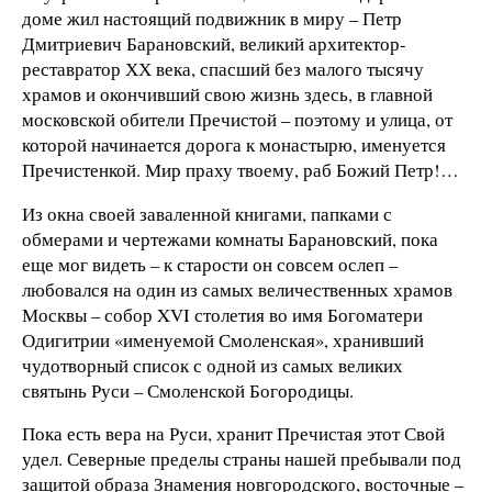
доме жил настоящий подвижник в миру – Петр
Дмитриевич Барановский, великий архитектор-
реставратор ХХ века, спасший без малого тысячу
храмов и окончивший свою жизнь здесь, в главной
московской обители Пречистой – поэтому и улица, от
которой начинается дорога к монастырю, именуется
Пречистенкой. Мир праху твоему, раб Божий Петр!…
Из окна своей заваленной книгами, папками с
обмерами и чертежами комнаты Барановский, пока
еще мог видеть – к старости он совсем ослеп –
любовался на один из самых величественных храмов
Москвы – собор XVI столетия во имя Богоматери
Одигитрии «именуемой Смоленская», хранивший
чудотворный список с одной из самых великих
святынь Руси – Смоленской Богородицы.
Пока есть вера на Руси, хранит Пречистая этот Свой
удел. Северные пределы страны нашей пребывали под
защитой образа Знамения новгородского, восточные –