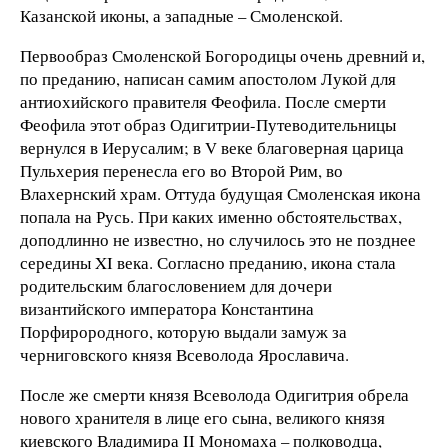
Казанской иконы, а западные – Смоленской.
Первообраз Смоленской Богородицы очень древний и,
по преданию, написан самим апостолом Лукой для
антиохийского правителя Феофила. После смерти
Феофила этот образ Одигитрии-Путеводительницы
вернулся в Иерусалим; в V веке благоверная царица
Пульхерия перенесла его во Второй Рим, во
Влахернский храм. Оттуда будущая Смоленская икона
попала на Русь. При каких именно обстоятельствах,
доподлинно не известно, но случилось это не позднее
середины XI века. Согласно преданию, икона стала
родительским благословением для дочери
византийского императора Константина
Порфирородного, которую выдали замуж за
черниговского князя Всеволода Ярославича.
После же смерти князя Всеволода Одигитрия обрела
нового хранителя в лице его сына, великого князя
киевского Владимира II Мономаха – полководца,