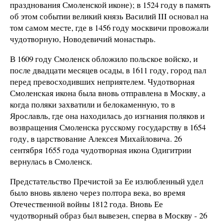
празднования Смоленской иконе); в 1524 году в память
об этом событии великий князь Василий III основал на
том самом месте, где в 1456 году москвичи провожали
чудотворную, Новодевичий монастырь.
В 1609 году Смоленск обложило польское войско, и
после двадцати месяцев осады, в 1611 году, город пал
перед превосходивших неприятелем. Чудотворная
Смоленская икона была вновь отправлена в Москву, а
когда поляки захватили и белокаменную, то в
Ярославль, где она находилась до изгнания поляков и
возвращения Смоленска русскому государству в 1654
году, в царствование Алексея Михайловича. 26
сентября 1655 года чудотворная икона Одигитрии
вернулась в Смоленск.
Предстательство Пречистой за Ее излюбленный удел
было вновь явлено через полтора века, во время
Отечественной войны 1812 года. Вновь Ее
чудотворный образ был вывезен, сперва в Москву - 26