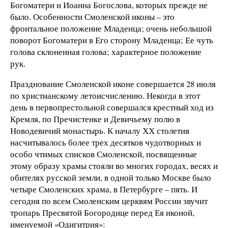
Богоматери и Иоанна Богослова, которых прежде не
было. Особенности Смоленской иконы – это
фронтальное положение Младенца; очень небольшой
поворот Богоматери в Его сторону Младенца; Ее чуть
голова склоненная голова; характерное положение
рук.
Празднование Смоленской иконе совершается 28 июля
по христианскому летоисчислению. Некогда в этот
день в первопрестольной совершался крестный ход из
Кремля, по Пречистенке и Девичьему полю в
Новодевичий монастырь. К началу ХХ столетия
насчитывалось более трех десятков чудотворных и
особо чтимых списков Смоленской, посвященные
этому образу храмы стояли во многих городах, весях и
обителях русской земли, в одной только Москве было
четыре Смоленских храма, в Петербурге – пять. И
сегодня по всем Смоленским церквям России звучит
тропарь Пресвятой Богородице перед Ея иконой,
именуемой «Одигитрия»: