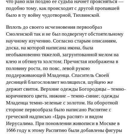
что рано или поздно ее судьба начнет проясняться —
подобно тому, как происходит с другой пропавшей
было в ту войну чудотворной, Тихвинской.
Вплоть до своего исчезновения первообраз
Смоленской так и не был подвергнут обстоятельному
научному изучению. Согласно старым описаниям,
доска, на которой написана икона, была
необыкновенно тяжелой, загрунтованной мелом на
клею и обтянута холстом; Пречистая изображена в
половину роста, по пояс, левой рукою
поддерживающей Младенца. Спаситель Своей
десницей благословляет молящихся, шуйцею же
держит свиток. Верхние одежды Богородицы – темно-
коричневого цвета, нижние – темно-синие; одежды
Младенца темно-зеленые с золотом. На оборотной
стороне первообраза было написано Распятие с
греческой надписью «Царь распят» и видом
Иерусалима. При поновлении живописи в Москве в
1666 году к этому Распятию были добавлены фигуры