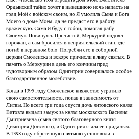
Ордынский тайно хочет в нынешнюю ночь напасть на
град Мой с войском своим, но Я умолила Сына и Бога
Моего о доме Моем, да не предаст его в работу
вражескую. Сама Я буду с тобой, помогая рабу
Своему». Повинуясь Пречистой, Меркурий поднял
горожан, а сам бросился в неприятельский стан, где
погиб в неравном бою. Погребли его в соборной
церкви Смоленска и вскоре причисли к лику святых. В
память о Меркурии в день его кончины пред
чудотворным образом Одигитрии совершалось особое
благодарственное молебствие.
Когда в 1395 году Смоленское княжество утратило
свою самостоятельность, попав в зависимость от
Литвы. Но всего три года спустя дочь литовского князя
Витовта выдали замуж за князя московского Василия
Дмитриевича (сына святого благоверного князя
Димитрия Донского), и Одигитрия стала ее приданым.
В 1398 году обретенную святыню установили в