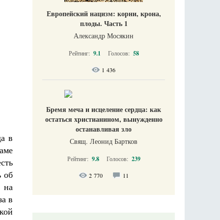
Европейский нацизм: корни, крона,
плоды. Часть 1
Александр Мосякин
Рейтинг:
9.1
Голосов:
58
1 436
Бремя меча и исцеление сердца: как
остаться христианином, вынужденно
останавливая зло
а в
Свящ. Леонид Бартков
раме
Рейтинг:
9.8
Голосов:
239
сть
ь об
2 770
11
 на
за в
кой