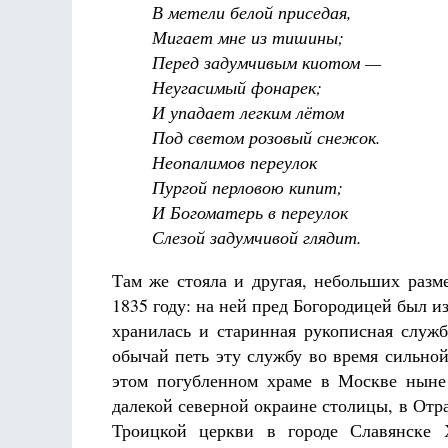
В метели белой приседая,
Мигает мне из тишины;
Перед задумчивым киотом —
Неугасимый фонарек;
И упадает легким лётом
Под светом розовый снежок.
Неопалимов переулок
Пургой перловою кипит;
И Богоматерь в переулок
Слезой задумчивой глядит.
Там же стояла и другая, небольших раз
1835 году: на ней пред Богородицей был 
хранилась и старинная рукописная служ
обычай петь эту службу во время сильной
этом погубленном храме в Москве ныне
далекой северной окраине столицы, в Отр
Троицкой церкви в городе Славянске 