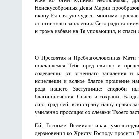
Неискусобрачныя Девы Марии прообразова
икону Ея святую чудесы многими прослав
от огненнаго запаления. Сего ради вопие
и грома избави на Тя уповающия, и спаси
О Пресвятая и Преблагословенная Мати 
покланяемся Тебе пред святою и прече
содеваеши, от огненнаго запаления и
исцеляеши и всякое благое прошение на
рода нашего Заступнице: сподоби н
благопопечения. Спаси и сохрани, Влады
сию, град сей, всю страну нашу правосл
умиленно просящия со слезами Твоего зас
Ей, Госпоже Всемилостивая, умилосерд
дерзновения ко Христу Господу просити 