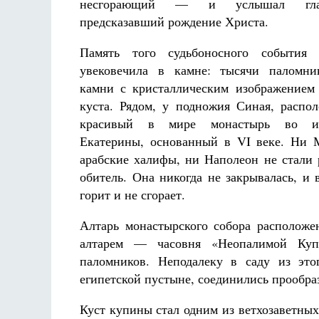
несгорающий — и услышал гла
предсказавший рождение Христа.
Память того судьбоносного события 
увековечила в камне: тысячи паломни
камни с кристаллическим изображением 
куста. Рядом, у подножия Синая, распо
Разлуки не будет
красивый в мире монастырь во и
Фредерика де Грааф
Екатерины, основанный в VI веке. Ни 
арабские халифы, ни Наполеон не стали 
обитель. Она никогда не закрывалась, и 
горит и не сгорает.
Алтарь монастырского собора расположе
алтарем — часовня «Неопалимой Купи
паломников. Неподалеку в саду из это
египетской пустыне, соединились прообра
Куст купины стал одним из ветхозаветных