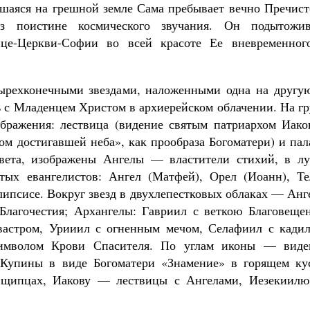
шаяся на грешной земле Сама пребывает вечно Пречист
 поистине космического звучания. Он подытожив
ице-Церкви-Софии во всей красоте Ее вневременног
ырехконечными звездами, наложенными одна на другую
ь с Младенцем Христом в архиерейском облачении. На г
бражения: лествица (видение святым патриархом Иако
ом достигавшей неба», как прообраза Богоматери) и па
цвета, изображены Ангелы — властители стихий, в лу
тых евангелистов: Ангел (Матфей), Орел (Иоанн), Те
липсисе. Вокруг звезд в двухлепестковых облаках — Ан
Благочестия; Архангелы: Гавриил с веткою Благовещен
вастром, Урииил с огненным мечом, Селафиил с кадил
имволом Крови Спасителя. По углам иконы — виде
Купины в виде Богоматери «Знамение» в горящем кус
 щипцах, Иакову — лествицы с Ангелами, Иезекиил