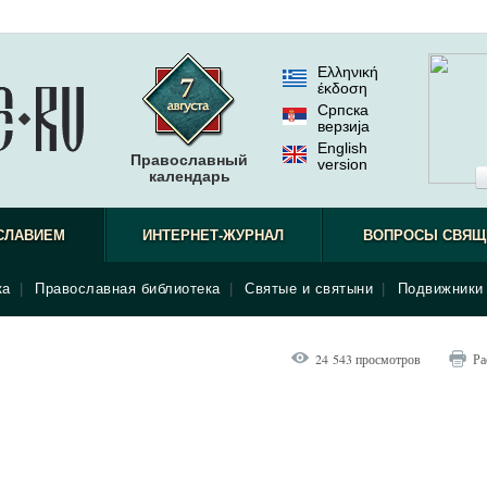
Ελληνική
έκδοση
Српска
верзиjа
English
Православный
version
календарь
СЛАВИЕМ
ИНТЕРНЕТ-ЖУРНАЛ
ВОПРОСЫ СВЯЩ
ка
|
Православная библиотека
|
Святые и святыни
|
Подвижники 
24 543 просмотров
Ра