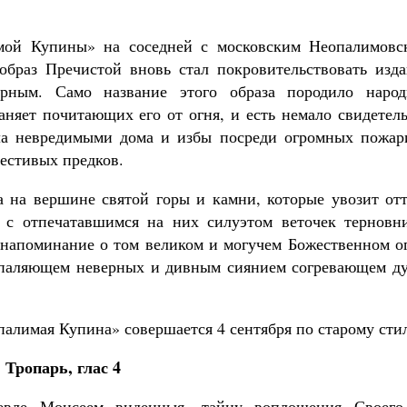
мой Купины» на соседней с московским Неопалимовс
браз Пречистой вновь стал покровительствовать изда
рным. Само название этого образа породило народ
аняет почитающих его от огня, и есть немало свидетел
яла невредимыми дома и избы посреди огромных пожар
естивых предков.
 на вершине святой горы и камни, которые увозит отт
с отпечатавшимся на них силуэтом веточек терновни
напоминание о том великом и могучем Божественном ог
, опаляющем неверных и дивным сиянием согревающем д
алимая Купина» совершается 4 сентября по старому сти
Тропарь, глас 4
вле Моисеем виденныя, тайну воплощения Своего