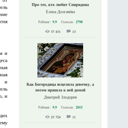
Про тех, кто любит Спиридона
ель
Елена Долгачёва
ние
огня
Рейтинг:
9.9
Голосов:
2798
37 431
13
м и
еса
ныя
ная
я и
Как Богородица исцелила девочку, а
ель
потом пришла к ней домой
, и
Дмитрий Злодорев
Рейтинг:
9.9
Голосов:
2015
щих
23 724
11
ему