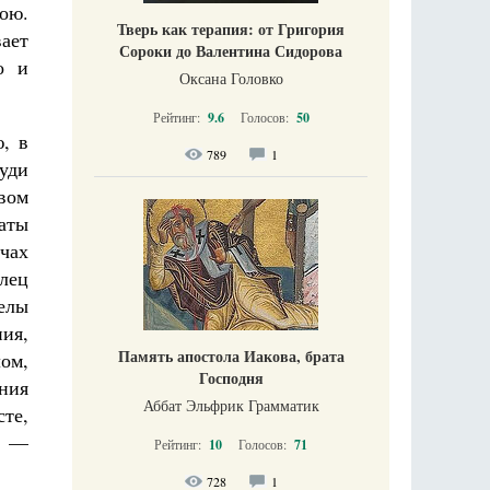
ою.
Тверь как терапия: от Григория
ает
Сороки до Валентина Сидорова
о и
Оксана Головко
Рейтинг:
9.6
Голосов:
50
, в
789
1
руди
вом
латы
чах
лец
гелы
ия,
Память апостола Иакова, брата
ом,
Господня
ния
Аббат Эльфрик Грамматик
те,
ю —
Рейтинг:
10
Голосов:
71
728
1