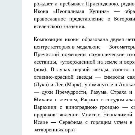
рождает и пребывает Приснодевою, родив
Икона «Неопалимая Купина» — образ
православное представление о Богород
вселенского значения.
Композиция иконы образована двумя чет
центре которых в медальоне — Богоматер
Пречистой помещены символические изо
лествицы, «утвержденной на земле и верх
(дом). В лучах первой звезды, синего 
огненно-красной звезды — символы свя
(Лука) и Лев (Марк), упомянутые в Апока
— духи Премудрости, Разума, Страха и 
Михаил с жезлом, Рафаил с сосудом-ала
Варахиил с виноградною гроздью — с
пророков: явление Моисею Неопалимой 
Исаие — Серафима с горящим углем в
затворенных врат.