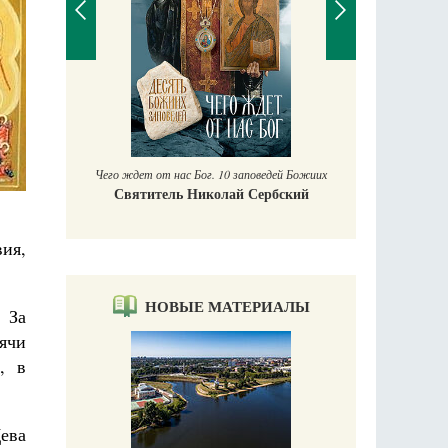
П
Е
аучись у
Чего ждет от нас Бог. 10 заповедей Божиих
Святитель Николай Сербский
вия,
НОВЫЕ МАТЕРИАЛЫ
 За
ячи
, в
Дева