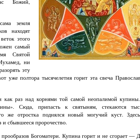
с Божий,
сама земля
ков находят
веток этого
Великомученик Георгий Победоносец. Н
ложен самый
святого
Роман Котов
мя Святой
Мухамед, ни
разорять эту
вот уже полтора тысячелетия горит эта свеча Правосла
н как раз над корнями той самой неопалимой купины.
ны». Сюда, припасть к святыням, стекаются тыс
го же отростка поднялся новый могучий куст. Здесь
з и сбывшееся пророчество.
 прообразов Богоматери. Купина горит и не сгорает — 