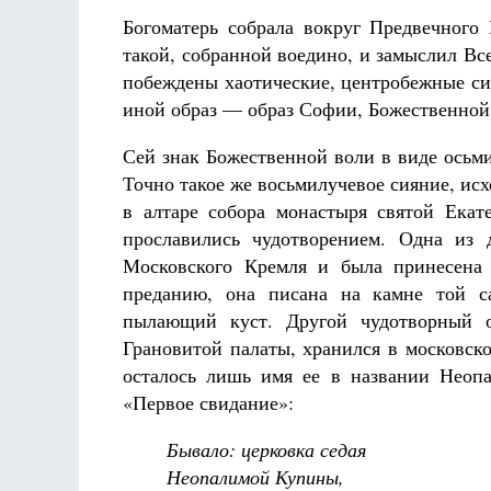
Богоматерь собрала вокруг Предвечног
такой, собранной воедино, и замыслил В
побеждены хаотические, центробежные си
иной образ — образ Софии, Божественной 
Сей знак Божественной воли в виде осьм
Точно такое же восьмилучевое сияние, ис
в алтаре собора монастыря святой Ека
прославились чудотворением. Одна из 
Московского Кремля и была принесена
преданию, она писана на камне той с
пылающий куст. Другой чудотворный о
Грановитой палаты, хранился в московск
осталось лишь имя ее в названии Неопа
«Первое свидание»:
Бывало: церковка седая
Неопалимой Купины,