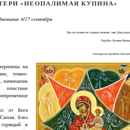
ТЕРИ «НЕОПАЛИМАЯ КУПИНА»
днование 4/17 сентября
Яко же купина не сгораша паляема, тако Дева родил
Радуйся, Купина Неопа
Стихира на праздник Благов
 вершины на
ие, темно-
, начинаешь
 поистине
евременное
ил от Бога
 Синая, близ
Как найти своё место в жизни
Кирилл Мурышев
 горящий и