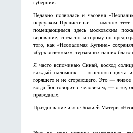
губернии.
Недавно появилась и часовня «Неопали
переулком Пречистенке — именно этот о
помещающимся здесь московским пожа
верование, согласно которому он предохр
того, как «Неопалимая Купина» сохран
«бурь огненных», терзавших наших благоч
Я часто вспоминаю Синай, восход солнца
каждый паломник — огненного цвета и 
горящего и не сгорающего. Это — живое 
когда Бог говорит с человеком, — огне
праведных.
Празднование иконе Божией Матери «Неоп
Иже во огни купины неопалимыя, дре