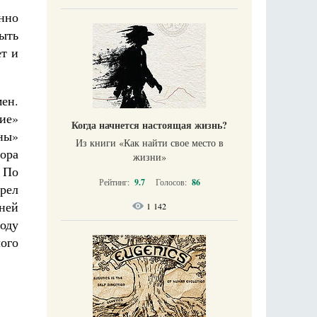
нно
ыть
т и
мен.
ние»
Когда начнется настоящая жизнь?
ны»
Из книги «Как найти свое место в
ора
жизни​»
 По
Рейтинг:
9.7
Голосов:
86
рел
ней
1 142
оду
ого