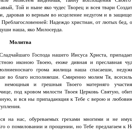
вый, Той и ныне яко чудес Творец и всея твари Создат
и, даровав ю верным во исцеление недугом и в защище
м Преблагословенней: Надеждо христиан, от лютых бед, 
 души наша, яко Милосерда.
Молитва
Сладчайшаго Господа нашего Иисуса Христа, припадае
стною иконою Твоею, еюже дивная и преславная чуд
 молниеноснаго грома жилища наша спасаеши, недуж
ше во благо исполняеши. Смиренно молим Тя, всесиль
ы немощныя и грешныя Твоего матерняго участи
чице, под кровом милости Твоея Церковь Святую, обит
авную, и вся ны припадающия к Тебе с верою и любовию
тупления.
ися на нас, обуреваемых грехами многими и не иму
Его о помиловании и прощении, но Тебе предлагаем к Н