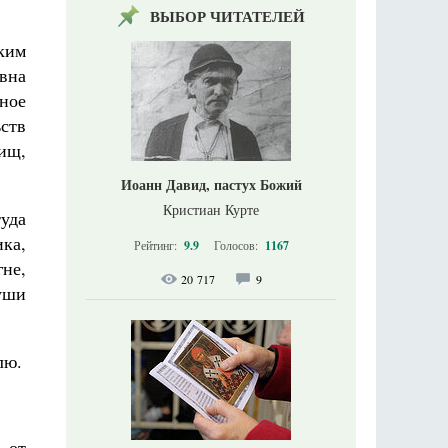
ВЫБОР ЧИТАТЕЛЕЙ
ким
вна
ное
ьств
ищ,
Иоанн Давид, пастух Божий
Кристиан Курте
уда
ка,
Рейтинг:
9.9
Голосов:
1167
не,
20 717
9
уши
лю.
 от