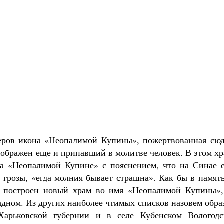
меров икона «Неопалимой Купины», пожертвованная сюд
изображен еще и припавший в молитве человек. В этом х
ба «Неопалимой Купине» с пояснением, что на Синае е
 грозы, «егда молния бывает страшна». Как бы в памят
 построен новый храм во имя «Неопалимой Купины»,
адном. Из других наиболее чтимых списков назовем обра
Харьковской губернии и в селе Кубенском Вологодс