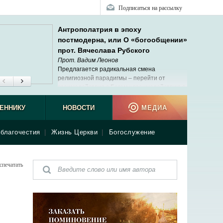
Подписаться на рассылку
Антрополатрия в эпоху
постмодерна, или О «богообщении»
прот. Вячеслава Рубского
Прот. Вадим Леонов
Предлагается радикальная смена
религиозной парадигмы – перейти от
взаимодействия с Богом к взаимодействию с
людьми и самим собой.
ЕННИКУ
НОВОСТИ
МЕДИА
благочестия
|
Жизнь Церкви
|
Богослужение
спечатать