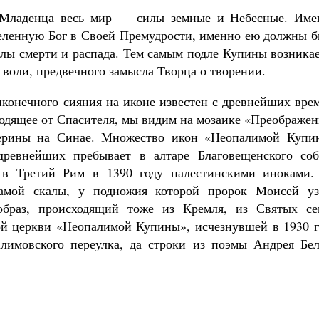
о Младенца весь мир — силы земные и Небесные. Име
селенную Бог в Своей Премудрости, именно ею должны б
лы смерти и распада. Тем самым подле Купины возникае
воли, предвечного замысла Творца о творении.
иконечного сияния на иконе известен с древнейших вре
ходящее от Спасителя, мы видим на мозаике «Преображе
терины на Синае. Множество икон «Неопалимой Купи
древнейших пребывает в алтаре Благовещенского соб
 в Третий Рим в 1390 году палестинскими иноками.
амой скалы, у подножия которой пророк Моисей уз
браз, происходящий тоже из Кремля, из Святых се
ой церкви «Неопалимой Купины», исчезнувшей в 1930 г
лимовского переулка, да строки из поэмы Андрея Бел