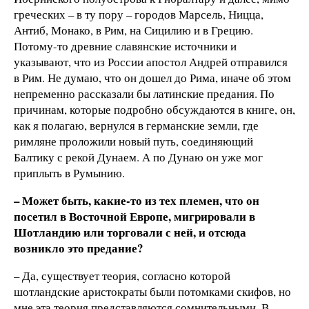
греческих – в ту пору – городов Марсель, Ницца,
Антиб, Монако, в Рим, на Сицилию и в Грецию.
Потому-то древние славянские источники и
указывают, что из России апостол Андрей отправился
в Рим. Не думаю, что он дошел до Рима, иначе об этом
непременно рассказали бы латинские предания. По
причинам, которые подробно обсуждаются в книге, он,
как я полагаю, вернулся в германские земли, где
римляне проложили новый путь, соединяющий
Балтику с рекой Дунаем. А по Дунаю он уже мог
приплыть в Румынию.
– Может быть, какие-то из тех племен, что он
посетил в Восточной Европе, мигрировали в
Шотландию или торговали с ней, и отсюда
возникло это предание?
– Да, существует теория, согласно которой
шотландские аристократы были потомками скифов, но
мне эта теория представляются сомнительными. В