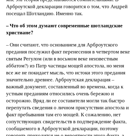
Арброутской декларации говорится о том, что Андрей
посещал Шотландию. Именно так.
– Что об этом думают современные шотландские
христиане?
– Они считают, что основанием для Арброутского
предания послужил факт перенесения в четвертом веке
святым Регулом (или в восьмом веке неизвестным
аббатом?) из Патр частицы мощей апостола, но меня
все же не покидает мысль, что истоки этого предания
значительно древнее. Арброутская декларация –
важный документ, составленный во времена, когда к
устным преданиям относились очень бережно и
осторожно. Вряд ли ее составители могли так быстро
перепутать сведения о личном присутствии апостола и
факт пребывания там его мощей. К сожалению, нет
сопутствующих свидетельств в подтверждение факта,
сообщаемого в Арброутской декларации, поэтому
говорить приходится не о вероятности этого факта, а