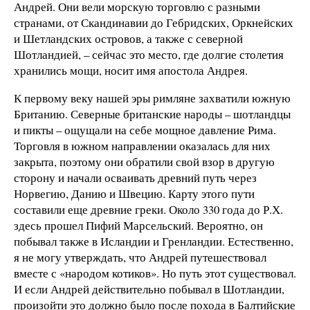
Андрей. Они вели морскую торговлю с разными
странами, от Скандинавии до Гебридских, Оркнейских
и Шетландских островов, а также с северной
Шотландией, – сейчас это место, где долгие столетия
хранились мощи, носит имя апостола Андрея.
К первому веку нашей эры римляне захватили южную
Британию. Северные британские народы – шотландцы
и пикты – ощущали на себе мощное давление Рима.
Торговля в южном направлении оказалась для них
закрыта, поэтому они обратили свой взор в другую
сторону и начали осваивать древний путь через
Норвегию, Данию и Швецию. Карту этого пути
составили еще древние греки. Около 330 года до Р.Х.
здесь прошел Пифий Марсельский. Вероятно, он
побывал также в Исландии и Гренландии. Естественно,
я не могу утверждать, что Андрей путешествовал
вместе с «народом котиков». Но путь этот существовал.
И если Андрей действительно побывал в Шотландии,
произойти это должно было после похода в Балтийские