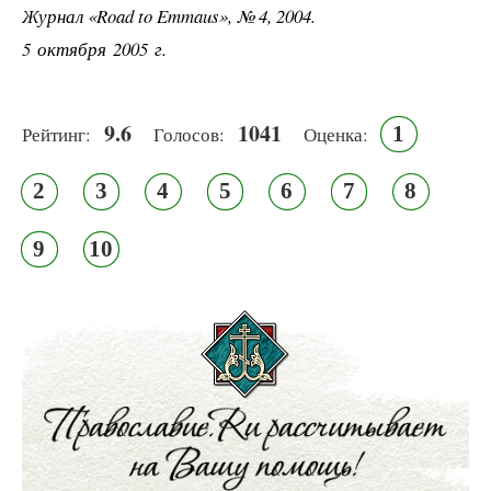
Журнал «Road to Emmaus», № 4, 2004.
5 октября 2005 г.
9.6
1041
1
Рейтинг:
Голосов:
Оценка:
2
3
4
5
6
7
8
9
10