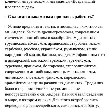
конечно, на греческом и называется «Воздвигший
Крест во льдах».
– С какими языками вам пришлось работать?
– Устные предания и тексты, относящиеся к житию св.
ап. Андрея, были на древнегреческом, современном
греческом, понтийском и калабрийском диалектах,
грузинском, абхазском, армянском, старославянском,
сербском, русском, украинском, румынском, языке
народностей калаш, баганда, курдском, эфиопском (гиз
и амхарском), коптском, арабском, арамейском,
турецком, иранском, болгарском, староанглийском,
современном английском, немецком, итальянском,
латинском, албанском, финском, карельском,
арамейском и еще на различных диалектах. Среди них
были и первоисточники, не упоминавшие
непосредственно о св. Андрее. Из них я взял сведения
о мире, в котором он жил. Для этого потребовались
переводы с древнееврейского, самарянского, банту,