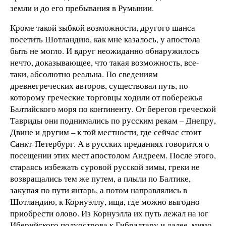
земли и до его пребывания в Румынии.
Кроме такой зыбкой возможности, другого шанса
посетить Шотландию, как мне казалось, у апостола
быть не могло. И вдруг неожиданно обнаружилось
нечто, доказывающее, что такая возможность, все-
таки, абсолютно реальна. По сведениям
древнегреческих авторов, существовал путь, по
которому греческие торговцы ходили от побережья
Балтийского моря по континенту. От берегов греческой
Тавриды они поднимались по русским рекам – Днепру,
Двине и другим – к той местности, где сейчас стоит
Санкт-Петербург. А в русских преданиях говорится о
посещении этих мест апостолом Андреем. После этого,
стараясь избежать суровой русской зимы, греки не
возвращались тем же путем, а плыли по Балтике,
закупая по пути янтарь, а потом направлялись в
Шотландию, к Корнуэллу, ища, где можно выгодно
приобрести олово. Из Корнуэлла их путь лежал на юг
Иберийского полуострова к Гибралтару и далее, мимо