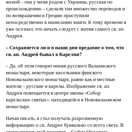
женой – она у меня родом с Украины, русская по
происхождению – сделали там множество переводов и
по возвращении в Грецию приступили
непосредственно к написанию книги. К тому времени я
уже осознал, что начать следует с жития самого св. ап.
Андрея.
– Сохраняется ли и в наши дни предание о том, что
св. ап. Андрей бывал в Карелии?
– Да, об этом говорят иноки русского Валаамского
монастыря, некоторые насельники финского
Нововалаамского монастыря, равно как и местные
жители – русские и карелы. Изображение св. ап.
Андрея помещается в центре иконы «Собор
карельских святых», находящейся в Нововалаамском
монастыре.
Начав писать, я стал получать разрозненную
информацию о св. Андрее буквально со всего света. В
конце концов, мой редактор – София Орианиду –