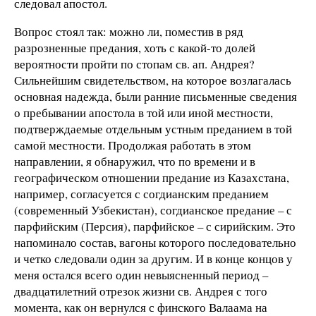
следовал апостол.
Вопрос стоял так: можно ли, поместив в ряд
разрозненные предания, хоть с какой-то долей
вероятности пройти по стопам св. ап. Андрея?
Сильнейшим свидетельством, на которое возлагалась
основная надежда, были ранние письменные сведения
о пребывании апостола в той или иной местности,
подтверждаемые отдельным устным преданием в той
самой местности. Продолжая работать в этом
направлении, я обнаружил, что по времени и в
географическом отношении предание из Казахстана,
например, согласуется с согдианским преданием
(современный Узбекистан), согдианское предание – с
парфийским (Персия), парфийское – с сирийским. Это
напоминало состав, вагоны которого последовательно
и четко следовали один за другим. И в конце концов у
меня остался всего один невыясненный период –
двадцатилетний отрезок жизни св. Андрея с того
момента, как он вернулся с финского Валаама на