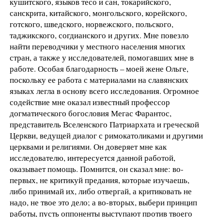
кушитского, языков тесо и сан, токарийского,
санскрита, китайского, монгольского, корейского,
готского, шведского, норвежского, польского,
таджикского, согдианского и других. Мне повезло
найти переводчики у местного населения многих
стран, а также у исследователей, помогавших мне в
работе. Особая благодарность – моей жене Ольге,
поскольку ее работа с материалами на славянских
языках легла в основу всего исследования. Огромное
содействие мне оказал известный профессор
догматического богословия Мегас Фарантос,
представитель Вселенского Патриархата и греческой
Церкви, ведущей диалог с римокатоликами и другими
церквами и религиями. Он доверяет мне как
исследователю, интересуется данной работой,
оказывает помощь. Помнится, он сказал мне: во-
первых, не критикуй предания, которые изучаешь,
либо принимай их, либо отвергай, а критиковать не
надо, не твое это дело; а во-вторых, выбери принцип
работы, пусть оппоненты выступают против твоего