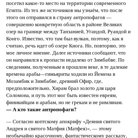
посетил какое-то место на территории современного
Египта. Из тех же источников мы узнаём, что после
этого он отправился в страну антропофагов —
совершенно конкретную область в районе Великих
озер на границе между Танзанией, Угандой, Руандой и
Конго. Известно, что там был вулкан, поэтому, как я
считаю, речь идет об озере Киога. Но, повторяю, это
мое личное мнение. Далее источники сообщают, что
он направился к пропасти недалеко от Зимбабве. По
сведениям, полученным в прошлом веке, в те далекие
времена арабы—гимьяриты ходили из Йемена в
Мозамбик и Зимбабве, древний Офир, где,
предположительно, Хирам брал золото для царя
Соломона, и путь этот мог быть известен евреям,
финикийцам и арабам, но не грекам и не римлянам.
— А кто такие антропофаги?
— Согласно коптскому апокрифу «Деяния святого
Андрея и святого Матфия (Матфея)», — этому
необычайно красочному, фантастическому рассказу,