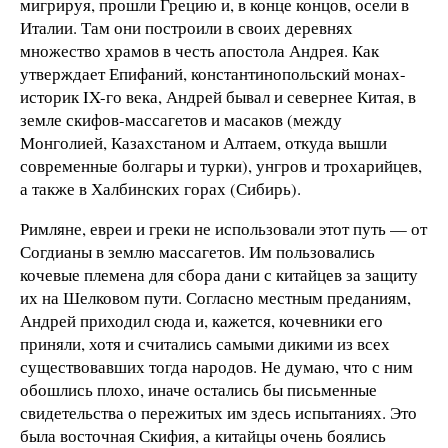
мигрируя, прошли Грецию и, в конце концов, осели в
Италии. Там они построили в своих деревнях
множество храмов в честь апостола Андрея. Как
утверждает Епифаний, константинопольский монах-
историк IX-го века, Андрей бывал и севернее Китая, в
земле скифов-массагетов и масаков (между
Монголией, Казахстаном и Алтаем, откуда вышли
современные болгары и турки), унгров и трохарийцев,
а также в Халбинских горах (Сибирь).
Римляне, евреи и греки не использовали этот путь — от
Согдианы в землю массагетов. Им пользовались
кочевые племена для сбора дани с китайцев за защиту
их на Шелковом пути. Согласно местным преданиям,
Андрей приходил сюда и, кажется, кочевники его
приняли, хотя и считались самыми дикими из всех
существовавших тогда народов. Не думаю, что с ним
обошлись плохо, иначе остались бы письменные
свидетельства о пережитых им здесь испытаниях. Это
была восточная Скифия, а китайцы очень боялись