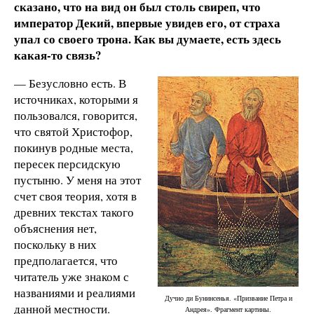
сказано, что на вид он был столь свиреп, что
император Декий, впервые увидев его, от страха
упал со своего трона. Как вы думаете, есть здесь
какая-то связь?
— Безусловно есть. В
источниках, которыми я
пользовался, говорится,
что святой Христофор,
покинув родные места,
пересек персидскую
пустыню. У меня на этот
счет своя теория, хотя в
древних текстах такого
объяснения нет,
поскольку в них
предполагается, что
читатель уже знаком с
названиями и реалиями
Дучио ди Бунинсенья. «Призвание Петра и
данной местности.
Андрея». Фрагмент картины.