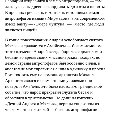
Барбарии отправился в землю антропофагов, — там
даже указаны древние координаты долготы и широты.
В древних греческих и коптских источниках земля
антропофагов названа Мирмадона, а на современном
языке Банту — «Эмере мунтуна» — «место, где люди
являются пищей».
В конце повествования Андрей освобождает святого
Матфея и сражается с Амайелем — богом-демоном
этого племени. Андрей всегда боролся с диаволом и
бесами во время своих миссионерских походах, но
демон страны антропофагов был особенно силен, и
апостол не мог справиться с ним в одиночку и просил
Бога послать ему на помощь архангела Михаила.
Архангел явился и совместными усилиями они
повергли Амайеля. Это было настолько грандиозное
событие, что народ прекратил служить бесам и
обратился в христианство. По данным коптских
«Деяний Андрея и Матфия», первым епископом из
числа местных жителей — бывших антропофагов —