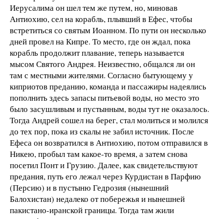
Иерусалима он шел тем же путем, но, миновав
Антиохию, сел на корабль, плывший в Ефес, чтобы
встретиться со святым Иоанном. По пути он несколько
дней провел на Кипре. То место, где он ждал, пока
корабль продолжит плавание, теперь называется
мысом Святого Андрея. Неизвестно, общался ли он
там с местными жителями. Согласно бытующему у
киприотов преданию, команда и пассажиры надеялись
пополнить здесь запасы питьевой воды, но место это
было засушливым и пустынным, воды тут не оказалось.
Тогда Андрей сошел на берег, стал молиться и молился
до тех пор, пока из скалы не забил источник. После
Ефеса он возвратился в Антиохию, потом отправился в
Никею, пробыл там какое-то время, а затем снова
посетил Понт и Грузию. Далее, как свидетельствуют
предания, путь его лежал через Курдистан в Парфию
(Персию) и в пустыню Гедрозия (нынешний
Балохистан) недалеко от побережья и нынешней
пакистано-иранской границы. Тогда там жили