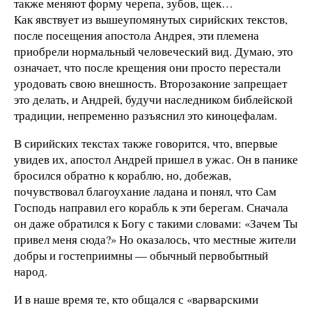
также меняют форму черепа, зубов, щек…
Как явствует из вышеупомянутых сирийских текстов,
после посещения апостола Андрея, эти племена
приобрели нормальный человеческий вид. Думаю, это
означает, что после крещения они просто перестали
уродовать свою внешность. Второзаконие запрещает
это делать, и Андрей, будучи наследником библейской
традиции, непременно разъяснил это киноцефалам.
В сирийских текстах также говорится, что, впервые
увидев их, апостол Андрей пришел в ужас. Он в панике
бросился обратно к кораблю, но, добежав,
почувствовал благоухание ладана и понял, что Сам
Господь направил его корабль к эти берегам. Сначала
он даже обратился к Богу с такими словами: «Зачем Ты
привел меня сюда?» Но оказалось, что местные жители
добры и гостеприимны — обычный первобытный
народ.
И в наше время те, кто общался с «варварскими