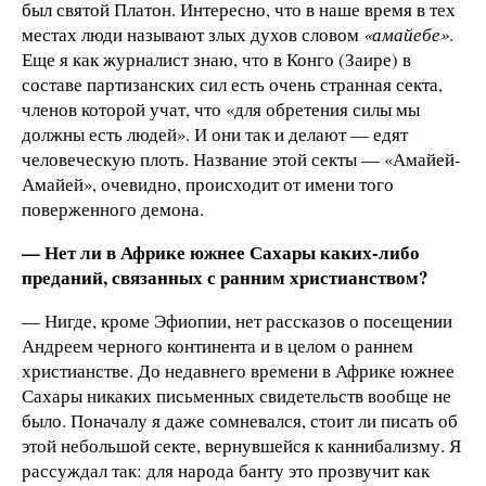
был святой Платон. Интересно, что в наше время в тех
местах люди называют злых духов словом
«амайебе»
.
Еще я как журналист знаю, что в Конго (Заире) в
составе партизанских сил есть очень странная секта,
членов которой учат, что «для обретения силы мы
должны есть людей». И они так и делают — едят
человеческую плоть. Название этой секты — «Амайей-
Амайей», очевидно, происходит от имени того
поверженного демона.
— Нет ли в Африке южнее Сахары каких-либо
преданий, связанных с ранним христианством?
— Нигде, кроме Эфиопии, нет рассказов о посещении
Андреем черного континента и в целом о раннем
христианстве. До недавнего времени в Африке южнее
Сахары никаких письменных свидетельств вообще не
было. Поначалу я даже сомневался, стоит ли писать об
этой небольшой секте, вернувшейся к каннибализму. Я
рассуждал так: для народа банту это прозвучит как