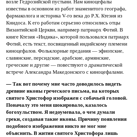
возле Гедрозийской пустыни. Нам киноцефалы
известны в основном из работ знаменитого географа,
фармаколога и историка V-го века до Р.Х. Ктезия из
Книдоса. К его работам серьезно относились отцы
Византийской Церкви, например патриарх Фотий. В
книге Ктезия «Индика», которой пользовался патриарх
Фотий, есть текст, посвященный индийскому племени
киноцефалов. Фольклорные предания — эфиопские,
славянские, персидские, арабские, армянские,
греческие и другие — повествуют о драматической
встрече Александра Македонского с киноцефалами.
— Так вот почему мне часто доводилось видеть
древние иконы греческого письма, на которых
святого Христофор изображен с собачьей головой.
Поначалу это меня шокировало, казалось
богохульством. Я недоумевала, о чем думали
греки, создавая такие иконы. Причину появления
подобного изображения никто не мог мне
объяснить. В житии святого Христофора лишь