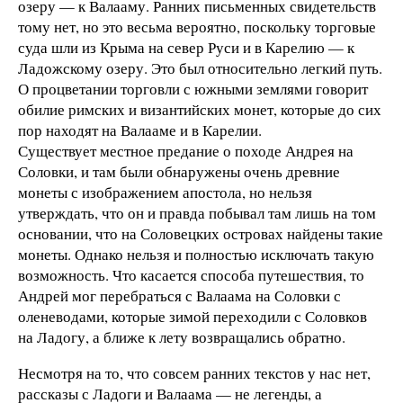
озеру — к Валааму. Ранних письменных свидетельств
тому нет, но это весьма вероятно, поскольку торговые
суда шли из Крыма на север Руси и в Карелию — к
Ладожскому озеру. Это был относительно легкий путь.
О процветании торговли с южными землями говорит
обилие римских и византийских монет, которые до сих
пор находят на Валааме и в Карелии.
Существует местное предание о походе Андрея на
Соловки, и там были обнаружены очень древние
монеты с изображением апостола, но нельзя
утверждать, что он и правда побывал там лишь на том
основании, что на Соловецких островах найдены такие
монеты. Однако нельзя и полностью исключать такую
возможность. Что касается способа путешествия, то
Андрей мог перебраться с Валаама на Соловки с
оленеводами, которые зимой переходили с Соловков
на Ладогу, а ближе к лету возвращались обратно.
Несмотря на то, что совсем ранних текстов у нас нет,
рассказы с Ладоги и Валаама — не легенды, а