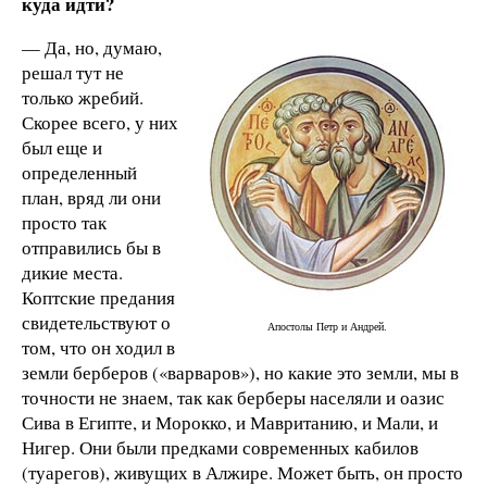
куда идти?
— Да, но, думаю,
решал тут не
только жребий.
Скорее всего, у них
был еще и
определенный
план, вряд ли они
просто так
отправились бы в
дикие места.
Коптские предания
свидетельствуют о
Апостолы Петр и Андрей.
том, что он ходил в
земли берберов («варваров»), но какие это земли, мы в
точности не знаем, так как берберы населяли и оазис
Сива в Египте, и Морокко, и Мавританию, и Мали, и
Нигер. Они были предками современных кабилов
(туарегов), живущих в Алжире. Может быть, он просто