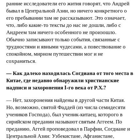
ранние исследователи его жития говорят, что Андрей
бывал в Центральной Азии, но ничего конкретного о
его пребывании там не рассказывают. Это означает,
что, либо какие-то тексты до нас не дошли, либо с
Андреем там ничего особенного не произошло.
Обычно записывают только события, связанные с
трудностями и явными чудесами, а повествование о
спокойном, мирном путешествии мог и не
сохраниться.
— Как далеко находилась Согдиана от того места в
Китае, где недавно обнаружили христианские
надписи и захоронения I-го века от Р.Х.?
— Нет, захоронения найдены в другой части Китая.
Но, возможно, святой Фаддей (из числа семидесяти
учеников Господа), был ученик-китаец, которого в
сирийском предании называют святым Аггеем. По
преданию, Аггей проповедовал в Парфии, Согдиане и
Центральной Азии: Узбекистане, Афганистане,