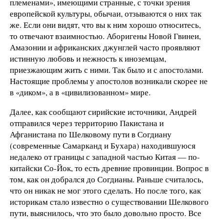
племенами», имеющими странные, с точки зрения
европейской культуры, обычаи, отзываются о них так
же. Если они видят, что вы к ним хорошо относитесь,
то отвечают взаимностью. Аборигены Новой Гвинеи,
Амазонии и африканских джунглей часто проявляют
истинную любовь и нежность к иноземцам,
приезжающим жить с ними. Так было и с апостолами.
Настоящие проблемы у апостолов возникали скорее не
в «диком», а в «цивилизованном» мире.
Далее, как сообщают сирийские источники, Андрей
отправился через территорию Пакистана и
Афганистана по Шелковому пути в Согдиану
(современные Самарканд и Бухара) находившуюся
недалеко от границы с западной частью Китая — по-
китайски Со-Йок, то есть древние провинции. Вопрос в
том, как он добрался до Согдианы. Раньше считалось,
что он никак не мог этого сделать. Но после того, как
историкам стало известно о существовании Шелкового
пути, выяснилось, что это было довольно просто. Все