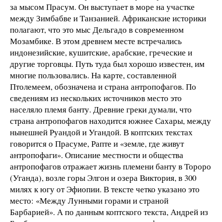
за мысом Прасум. Он выступает в море на участке
между Зимбабве и Танзанией. Африканские историки
полагают, что это мыс Дельгадо в современном
Мозамбике. В этом древнем месте встречались
индонезийские, кушитские, арабские, греческие и
другие торговцы. Путь туда был хорошо известен, им
многие пользовались. На карте, составленной
Птолемеем, обозначена и страна антропофагов. По
сведениям из нескольких источников место это
населяло племя банту. Древние греки думали, что
страна антропофагов находится южнее Сахары, между
нынешней Руандой и Угандой. В коптских текстах
говорится о Прасуме, Рапте и «земле, где живут
антропофаги». Описание местности и общества
антропофагов отражает жизнь племени банту в Тороро
(Уганда), возле горы Элгон и озера Виктория, в 300
милях к югу от Эфиопии. В тексте четко указано это
место: «Между Лунными горами и страной
Барбарией». А по данным коптского текста, Андрей из