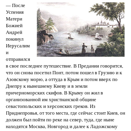
— После
Успения
Матери
Божией
Андрей
покинул
Иерусалим
и
отправился
в свое последнее путешествие. В Предании говорится,
что он снова посетил Понт, потом пошел в Грузию и к
Азовскому морю, а оттуда в Крым и потом вверх по
Днепру к нынешнему Киеву и в земли
причерноморских скифов. В Крыму он жил в
организованной им христианской общине
севастопольских и херсонских греков. Из
Приднепровья, от того места, где сейчас стоит Киев, он
должен был пойти по реке на север, туда, где ныне
находятся Москва, Новгород и далее к Ладожскому