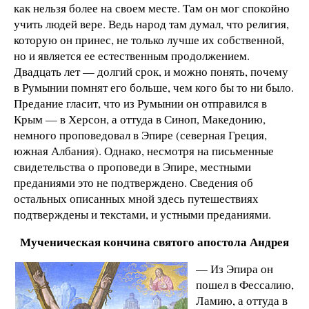
как нельзя более на своем месте. Там он мог спокойно
учить людей вере. Ведь народ там думал, что религия,
которую он принес, не только лучше их собственной,
но и является ее естественным продолжением.
Двадцать лет — долгий срок, и можно понять, почему
в Румынии помнят его больше, чем кого бы то ни было.
Предание гласит, что из Румынии он отправился в
Крым — в Херсон, а оттуда в Синоп, Македонию,
немного проповедовал в Эпире (северная Греция,
южная Албания). Однако, несмотря на письменные
свидетельства о проповеди в Эпире, местными
преданиями это не подтверждено. Сведения об
остальных описанных мной здесь путешествиях
подтверждены и текстами, и устными преданиями.
Мученическая кончина святого апостола Андрея
— Из Эпира он
пошел в Фессалию,
Ламию, а оттуда в