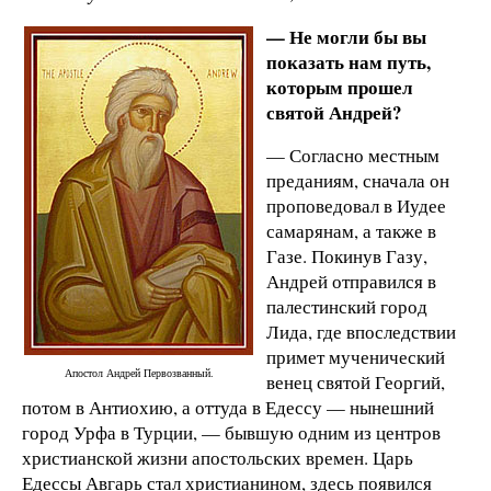
— Не могли бы вы
показать нам путь,
которым прошел
святой Андрей?
— Согласно местным
преданиям, сначала он
проповедовал в Иудее
самарянам, а также в
Газе. Покинув Газу,
Андрей отправился в
палестинский город
Лида, где впоследствии
примет мученический
Апостол Андрей Первозванный.
венец святой Георгий,
потом в Антиохию, а оттуда в Едессу — нынешний
город Урфа в Турции, — бывшую одним из центров
христианской жизни апостольских времен. Царь
Едессы Авгарь стал христианином, здесь появился