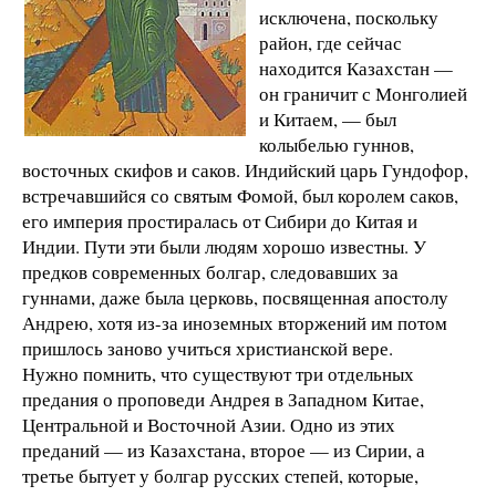
исключена, поскольку
район, где сейчас
находится Казахстан —
он граничит с Монголией
и Китаем, — был
колыбелью гуннов,
восточных скифов и саков. Индийский царь Гундофор,
встречавшийся со святым Фомой, был королем саков,
его империя простиралась от Сибири до Китая и
Индии. Пути эти были людям хорошо известны. У
предков современных болгар, следовавших за
гуннами, даже была церковь, посвященная апостолу
Андрею, хотя из-за иноземных вторжений им потом
пришлось заново учиться христианской вере.
Нужно помнить, что существуют три отдельных
предания о проповеди Андрея в Западном Китае,
Центральной и Восточной Азии. Одно из этих
преданий — из Казахстана, второе — из Сирии, а
третье бытует у болгар русских степей, которые,