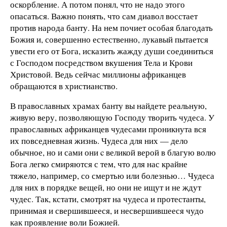
оскорбление. А потом понял, что не надо этого
опасаться. Важно понять, что сам диавол восстает
против народа банту. На нем почиет особая благодать
Божия и, совершенно естественно, лукавый пытается
увести его от Бога, исказить жажду души соединиться
с Господом посредством вкушения Тела и Крови
Христовой. Ведь сейчас миллионы африканцев
обращаются в христианство.
В православных храмах банту вы найдете реальную,
живую веру, позволяющую Господу творить чудеса. У
православных африканцев чудесами проникнута вся
их повседневная жизнь. Чудеса для них — дело
обычное, но и сами они c великой верой в благую волю
Бога легко смиряются с тем, что для нас крайне
тяжело, например, со смертью или болезнью… Чудеса
для них в порядке вещей, но они не ищут и не ждут
чудес. Так, кстати, смотрят на чудеса и протестанты,
принимая и свершившееся, и несвершившееся чудо
как проявление воли Божией.