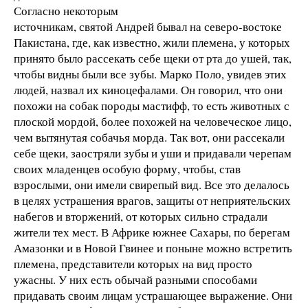
Согласно некоторым
источникам, святой Андрей бывал на северо-востоке
Пакистана, где, как известно, жили племена, у которых
принято было рассекать себе щеки от рта до ушей, так,
чтобы видны были все зубы. Марко Поло, увидев этих
людей, назвал их киноцефалами. Он говорил, что они
похожи на собак породы мастифф, то есть животных с
плоской мордой, более похожей на человеческое лицо,
чем вытянутая собачья морда. Так вот, они рассекали
себе щеки, заостряли зубы и уши и придавали черепам
своих младенцев особую форму, чтобы, став
взрослыми, они имели свирепый вид. Все это делалось
в целях устрашения врагов, защиты от неприятельских
набегов и вторжений, от которых сильно страдали
жители тех мест. В Африке южнее Сахары, по берегам
Амазонки и в Новой Гвинее и поныне можно встретить
племена, представители которых на вид просто
ужасны. У них есть обычай разными способами
придавать своим лицам устрашающее выражение. Они