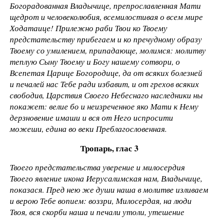
Богорадованная Владычице, препрославленная Мати
щедрот и человеколюбия, всемилостивая о всем мире
Ходатаице! Прилежно раби Твои ко Твоему
предстательству прибегаем и ко пречудному образу
Твоему со умилением, припадающе, молимся: молитву
теплую Сыну Твоему и Богу нашему сотвори, о
Всепетая Царице Богородице, да от всяких болезней
и печалей нас Тебе ради избавит, и от грехов всяких
свободив, Царствия Своего Небеснаго наследники ны
покажет: велие бо и неизреченное яко Мати к Нему
дерзновение имаши и вся от Него испросити
можеши, едина во веки Преблагословенная.
Тропарь, глас 3
Твоего предстательства уверение и милосердия
Твоего явление икона Иерусалимская нам, Владычице,
показася. Пред нею же души наша в молитве изливаем
и верою Тебе вопием: воззри, Милосердая, на люди
Твоя, вся скорби наша и печали утоли, утешение