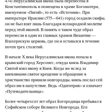
474) Иерусалимская икона была перенесена в
Константинополь и помещена в храме Богоматери,
именуемом «Пигий», то есть «Источник». При
императоре Ираклии (575—641) город осадили скифы,
он не был взят лишь благодаря всенародной молитве
перед этой иконой. В память о таком чуде образ
перенесли в один из главных храмов Византии —
Влахернскую церковь, где он и оставался в течение
почти трех столетий.
В начале Х века Иерусалимская икона попала в
крымский город Херсонес, откуда князь Владимир
Святой взял икону в Киев. Когда же вслед за
киевлянами святое крещение и обращение в
христианство приняли новгородцы, князь послал сей
образ им в напутствие. Ведь «Одигитрия» и означает
«Путеводительница».
Более четырехсот лет образ Богородицы пребывал в
Софийском соборе Великого Новгорода. Его