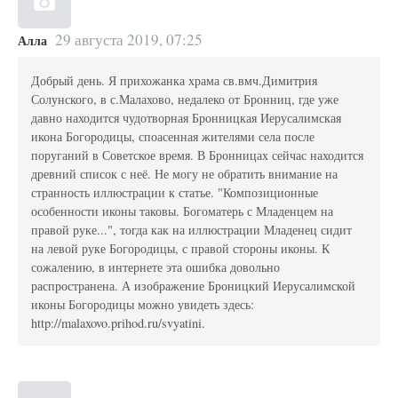
29 августа 2019, 07:25
Алла
Добрый день. Я прихожанка храма св.вмч.Димитрия
Солунского, в с.Малахово, недалеко от Бронниц, где уже
давно находится чудотворная Бронницкая Иерусалимская
икона Богородицы, споасенная жителями села после
поруганий в Советское время. В Бронницах сейчас находится
древний список с неё. Не могу не обратить внимание на
странность иллюстрации к статье. "Композиционные
особенности иконы таковы. Богоматерь с Младенцем на
правой руке...", тогда как на иллюстрации Младенец сидит
на левой руке Богородицы, с правой стороны иконы. К
сожалению, в интернете эта ошибка довольно
распространена. А изображение Броницкий Иерусалимской
иконы Богородицы можно увидеть здесь:
http://malaxovo.prihod.ru/svyatini.