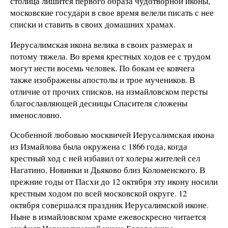
столица лишится первого образа чудотворной иконы,
московские государи в свое время велели писать с нее
списки и ставить в своих домашних храмах.
Иерусалимская икона велика в своих размерах и
потому тяжела. Во время крестных ходов ее с трудом
могут нести восемь человек. По бокам ее ковчега
также изображены апостолы и трое мучеников. В
отличие от прочих списков, на измайловском персты
благославляющей десницы Спасителя сложены
именословно.
Особенной любовью москвичей Иерусалимская икона
из Измайлова была окружена с 1866 года, когда
крестный ход с ней избавил от холеры жителей сел
Нагатино, Новинки и Дьяково близ Коломенского. В
прежние годы от Пасхи до 12 октября эту икону носили
крестным ходом по всей московской округе. 12
октября совершался праздник Иерусалимской иконе.
Ныне в измайловском храме ежевоскресно читается