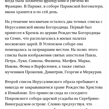
когда была захвачена французами и увезена во
Францию. В Париже, в соборе Парижской Богоматери,
икона хранится и по сей день.
На утешение москвичам осталось два точных списка с
Иерусалимской иконы Богородицы. Первый был
принесен в Кремль из церкви Рождества Богородицы
на Сенях, что располагалась в жилых палатах
московских царей. В Успенском соборе она
помещалась за патриаршим местом. На полях этого
списка были изображения святых апостолов Павла,
Петра, Луки, Симона, Филиппа, Матфея, Марка,
Иакова, Фомы и Варфоломея, а также святых
мучеников Прокопия, Димитрия, Георгия и Меркурия.
Второй список Иерусалимского образа пребывает в
никогда не закрывавшемся храме Рождества Христова
в Измайлове. Его принесли сюда из соседнего
Покровского собора царской усадьбы на Серебряно-
Виноградском острове. Словно предчуствуя, что