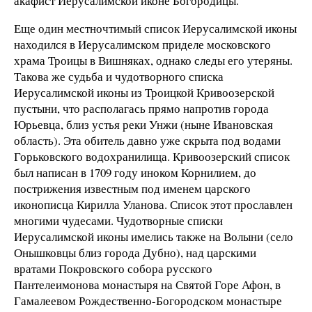
акафист Иерусалимской иконе Богородицы.
Еще один местночтимый список Иерусалимской иконы
находился в Иерусалимском приделе московского
храма Троицы в Вишняках, однако следы его утеряны.
Такова же судьба и чудотворного списка
Иерусалимской иконы из Троицкой Кривоозерской
пустыни, что располагась прямо напротив города
Юрьевца, близ устья реки Унжи (ныне Ивановская
область). Эта обитель давно уже скрыта под водами
Горьковского водохранилища. Кривоозерский список
был написан в 1709 году иноком Корнилием, до
пострижения известным под именем царского
иконописца Кирилла Уланова. Список этот прославлен
многими чудесами. Чудотворные списки
Иерусалимской иконы имелись также на Волыни (село
Онышковцы близ города Дубно), над царскими
вратами Покровского собора русского
Пантелеимонова монастыря на Святой Горе Афон, в
Гамалеевом Рождественно-Богородском монастыре