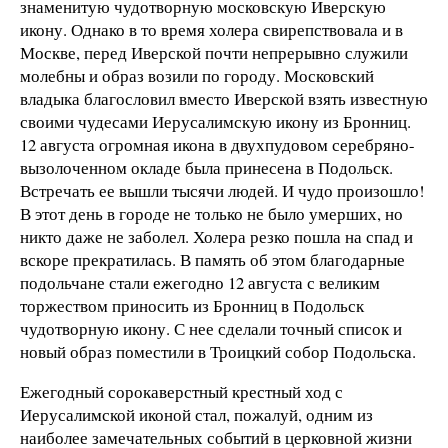
знаменитую чудотворную московскую Иверскую
икону. Однако в то время холера свирепствовала и в
Москве, перед Иверской почти непрерывно служили
молебны и образ возили по городу. Московский
владыка благословил вместо Иверской взять известную
своими чудесами Иерусалимскую икону из Бронниц.
12 августа огромная икона в двухпудовом серебряно-
вызолоченном окладе была принесена в Подольск.
Встречать ее вышли тысячи людей. И чудо произошло!
В этот день в городе не только не было умерших, но
никто даже не заболел. Холера резко пошла на спад и
вскоре прекратилась. В память об этом благодарные
подольчане стали ежегодно 12 августа с великим
торжеством приносить из Бронниц в Подольск
чудотворную икону. С нее сделали точный список и
новый образ поместили в Троицкий собор Подольска.
Ежегодный сорокаверстный крестный ход с
Иерусалимской иконой стал, пожалуй, одним из
наиболее замечательных событий в церковной жизни