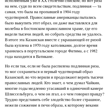
исполненным уже в XX столетии списком; но вот риза
на нем, судя по всем свидетельствам, подлинная — та
самая, что была на пропавшей в 1904 году
чудотворной. Православные американцы пытались
было выкупить этот образ, он даже выставлялся для
молебна в бостонском православном храме, где его
видели тысячи людей, но собрать средства не удалось.
В итоге эта Казанская вместе с украшающей ее ризой
была куплена в 1970 году католиками, долгое время
хранилась в португальском городе Фатима, а с 1982
года находится в Ватикане.
Но если так, если не была распилена подлинная риза,
то мог сохраниться и первый чудотворный образ
Казанской, во что верили и продолжают верить тысячи
православных людей. Кто знает, о чем думал Чайкин,
многие годы медленно угасавший в одиночной камере
Шлиссельбурга, о чем он лгал, а о чем говорил правду?
Трудно представить себе злодейство более страшное,
нежели сожжение в печи образа, к которому веками