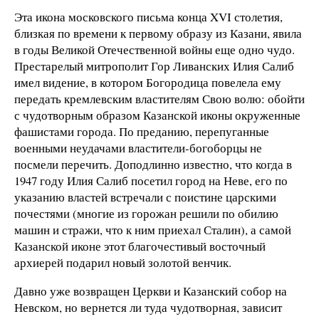
Эта икона московского письма конца XVI столетия,
близкая по времени к первому образу из Казани, явила
в годы Великой Отечественной войны еще одно чудо.
Престарелый митрополит Гор Ливанских Илия Салиб
имел видение, в котором Богородица повелела ему
передать кремлевским властителям Свою волю: обойти
с чудотворным образом Казанской иконы окруженные
фашистами города. По преданию, перепуганные
военными неудачами властители-богоборцы не
посмели перечить. Доподлинно известно, что когда в
1947 году Илия Салиб посетил город на Неве, его по
указанию властей встречали с поистине царскими
почестями (многие из горожан решили по обилию
машин и стражи, что к ним приехал Сталин), а самой
Казанской иконе этот благочестивый восточный
архиерей подарил новый золотой венчик.
Давно уже возвращен Церкви и Казанский собор на
Невском, но вернется ли туда чудотворная, зависит