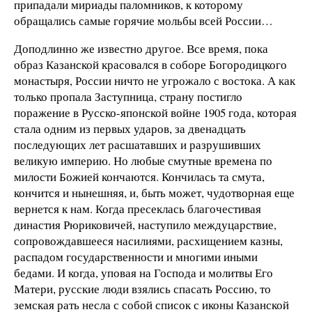
припадали мириады паломников, к которому
обращались самые горячие мольбы всей России…
Доподлинно же известно другое. Все время, пока
образ Казанской красовался в соборе Богородицкого
монастыря, России ничто не угрожало с востока. А как
только пропала Заступница, страну постигло
поражение в Русско-японской войне 1905 года, которая
стала одним из первых ударов, за двенадцать
последующих лет расшатавших и разрушивших
великую империю. Но любые смутные времена по
милости Божией кончаются. Кончилась та смута,
кончится и нынешняя, и, быть может, чудотворная еще
вернется к нам. Когда пресеклась благочестивая
династия Рюриковичей, наступило междуцарствие,
сопровождавшееся насилиями, расхищением казны,
распадом государственности и многими иными
бедами. И когда, уповая на Господа и молитвы Его
Матери, русские люди взялись спасать Россию, то
земская рать несла с собой список с иконы Казанской