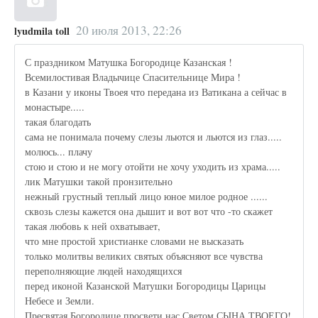
20 июля 2013, 22:26
lyudmila toll
С праздником Матушка Богородице Казанская !
Всемилостивая Владычице Спасительнице Мира !
в Казани у иконы Твоея что передана из Ватикана а сейчас в
монастыре.....
такая благодать
сама не понимала почему слезы льются и льются из глаз.....
молюсь... плачу
стою и стою и не могу отойти не хочу уходить из храма.....
лик Матушки такой пронзительно
нежный грустный теплый лицо юное милое родное ......
сквозь слезы кажется она дышит и вот вот что -то скажет
такая любовь к ней охватывает,
что мне простой христианке словами не высказать
только молитвы великих святых объясняют все чувства
переполняющие людей находящихся
перед иконой Казанской Матушки Богородицы Царицы
Небесе и Земли.
Пресвятая Богородице просвети нас Светом СЫНА ТВОЕГО!