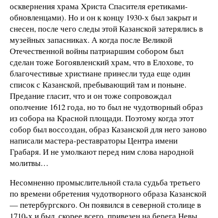
осквернения храма Христа Спасителя еретиками-
обновленцами). Но и он к концу 1930-х был закрыт и
снесен, после чего следы этой Казанской затерялись в
музейных запасниках. А когда после Великой
Отечественной войны патриаршим собором был
сделан тоже Богоявленский храм, что в Елохове, то
благочестивые христиане принесли туда еще один
список с Казанской, пребывающий там и поныне.
Предание гласит, что и он тоже сопровождал
ополчение 1612 года, но то был не чудотворный образ
из собора на Красной площади. Поэтому когда этот
собор был воссоздан, образ Казанской для него заново
написали мастера-реставраторы Центра имени
Грабаря. И не умолкают перед ним слова народной
молитвы…
Несомненно промыслительной стала судьба третьего
по времени обретения чудотворного образа Казанской
— петербургского. Он появился в северной столице в
1710-х и был, скорее всего, привезен на берега Невы