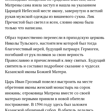
Матрены сама взяла заступ и нашла на указанном
Царицей Небесной месте икону, завернутую в ветхий
рукав мужской одежды из вишневого сукна. Лик
Пречистой был светел и ясен, словно икона была
только что написана.
Образ торжественно перенесли в приходскую церковь
Николы Тульского, настоятелем которой был тогда
благочестивый иерей, будущий патриарх Гермоген,
погибший от рук поляков за свою верность
Православию и причисленный к лику святых. Будущий
святитель и составил подробное сказание о чудесах
Казанской иконы Божией Матери.
Царь Иван Грозный повелел выстроить на месте
обретения иконы женский монастырь на сорок
инокинь; отроковица Матрена вместе со своей
матерью первыми приняли в новой обители
пострижение. В 1594 году здесь был заложен
Казанской обширный собор. В обитель делались