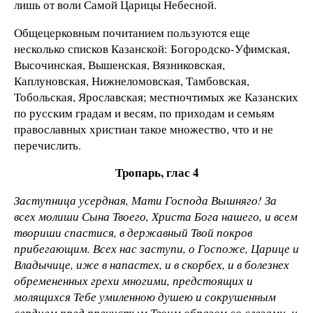
лишь от воли Самой Царицы Небесной.
Общецерковным почитанием пользуются еще
несколько списков Казанской: Богородско-Уфимская,
Высочинская, Вышенская, Вязниковская,
Каплуновская, Нижнеломовская, Тамбовская,
Тобольская, Ярославская; местночтимых же Казанских
по русским градам и весям, по приходам и семьям
православных христиан такое множество, что и не
перечислить.
Тропарь, глас 4
Заступница усердная, Мати Господа Вышняго! За
всех молиши Сына Твоего, Христа Бога нашего, и всем
твориши спастися, в державный Твой покров
прибегающим. Всех нас заступи, о Госпоже, Царице и
Владычице, иже в напастех, и в скорбех, и в болезнех
обремененных грехи многими, предстоящих и
молящихся Тебе умиленною душею и сокрушенным
сердцем пред пречистым Твоим образом со слезами, и