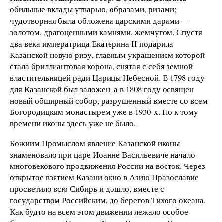
обильные вклады утварью, образами, ризами;
чудотворная была обложена царскими дарами —
золотом, драгоценными камнями, жемчугом. Спустя
два века императрица Екатерина II подарила
Казанской новую ризу, главным украшением которой
стала бриллиантовая корона, снятая с себя земной
властительницей ради Царицы Небесной. В 1798 году
для Казанской был заложен, а в 1808 году освящен
новый обширный собор, разрушенный вместе со всем
Богородицким монастырем уже в 1930-х. Но к тому
времени иконы здесь уже не было.
Божиим Промыслом явление Казанской иконы
знаменовало при царе Иоанне Васильевиче начало
многовекового продвижения России на восток. Через
открытое взятием Казани окно в Азию Православие
просветило всю Сибирь и дошло, вместе с
государством Российским, до берегов Тихого океана.
Как будто на всем этом движении лежало особое