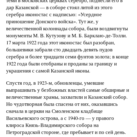
теми в московских церквах серебро, поднесли его в
дар Казанской — в соборе стоял литой из этого
серебра иконостас с надписью: «Усердное
приношение Донского войска». Тут же, у
величественной колоннады собора, были воздвигнуты
монументы М. В. Кутузову и М. Б. Барклаю-де-Толли.
17 марта 1922 года этот иконостас был разобран,
большевики забрали сто двадцать девять пудов
серебра и более тридцати семи фунтов золота; в конце
1922 года были отобраны и проданы за границу и
украшения с самой Казанской иконы.
Спустя год, в 1923-м, обновленцы, умевшие
выпрашивать у безбожных властей самые обширные и
величественные храмы, захватили и Казанский собор.
Но чудотворная была спасена от них, оказавшись
сначала в церкви на Смоленском кладбище
Васильевского острова, а с 1940-го — у правого
клироса Князь-Владимирского собора на
Петроградской стороне, где пребывает и по сей день.