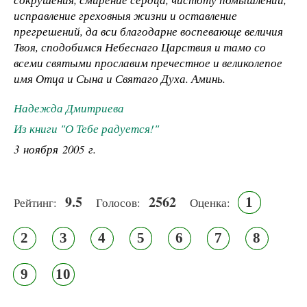
исправление греховныя жизни и оставление
прегрешений, да вси благодарне воспевающе величия
Твоя, сподобимся Небеснаго Царствия и тамо со
всеми святыми прославим пречестное и великолепое
имя Отца и Сына и Святаго Духа. Аминь.
Надежда Дмитриева
Из книги "О Тебе радуется!"
3 ноября 2005 г.
9.5
2562
1
Рейтинг:
Голосов:
Оценка:
2
3
4
5
6
7
8
9
10