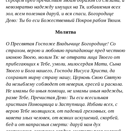
невозвратно надежду имущих на Тя, избавления всех
зол, всем полезная даруй, и вся спаси, Богородице
Дево: Ты бо еси Божественный Покров рабом Твоим.
Молитва
О Пресвятая Госпоже Владычице Богородице! Со
страхом, верою и любовию припадающе пред честною
иконою Твоею, молим Тя: не отврати лица Твоего от
прибегающих к Тебе, умоли, милосердая Мати, Сына
Твоего и Бога нашего, Господа Иисуса Христа, да
сохранит мирну страну нашу, Церковь Свою Святую
да незыблему соблюдет от неверия, ересей и раскола.
Не имамы бо иныя помощи, не имамы иныя надежды,
разве Тебе, Пречистая Дево: Ты еси всесильная
христиан Помощница и Заступница. Избави всех, с
верою Тебе молящихся, от падений греховных, от
навета злых человек, от всяких искушений, скорбей,
бед и от напрасныя смерти: даруй нам дух
сокрушения, смирение сердца, чистоту помышлений,