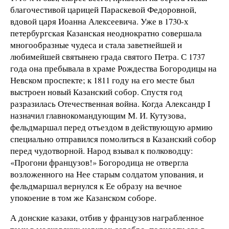
благочестивой царицей Параскевой Федоровной,
вдовой царя Иоанна Алексеевича. Уже в 1730-х
петербургская Казанская неоднократно совершала
многообразные чудеса и стала заветнейшей и
любимейшей святынею града святого Петра. С 1737
года она пребывала в храме Рождества Богородицы на
Невском проспекте; к 1811 году на его месте был
выстроен новый Казанский собор. Спустя год
разразилась Отечественная война. Когда Александр I
назначил главнокомандующим М. И. Кутузова,
фельдмаршал перед отъездом в действующую армию
специально отправился помолиться в Казанский собор
перед чудотворной. Народ взывал к полководцу:
«Прогони французов!» Богородица не отвергла
возложенного на Нее старым солдатом упования, и
фельдмаршал вернулся к Ее образу на вечное
упокоение в том же Казанском соборе.
А донские казаки, отбив у французов награбленное