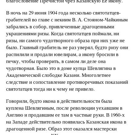
благословение Пречистой чрез Казанскую Ее икону.
В ночь на 29 июня 1904 года несколько святотатцев-
грабителей во главе с некиим В. А. Стояном-Чайкиным
забрались в собор, привлеченные драгоценными
украшениями ризы. Когда святотатцев поймали, ни
ризы, ни самого чудотворного образа при них уже не
было. Главный грабитель не раз уверял, будто ризу они
распилили и продали ювелирам, а икону бросили в
печку, чтобы проверить, в самом ли деле она
чудотворная. Было это в доме купца Шевлягина в
Академической слободке Казани. Многолетнее
следствие и сопоставление противоречивых показаний
святотатцев тогда ни к чему не привело.
Говорили, будто икона в действительности была
куплена Шевлягиным, после революции уехавшим в
Англию и продавшим ее там в частные руки. В 1960-х
на Западе действительно появилась Казанская икона в
драгоценной ризе. Образ этот оказался мастерски