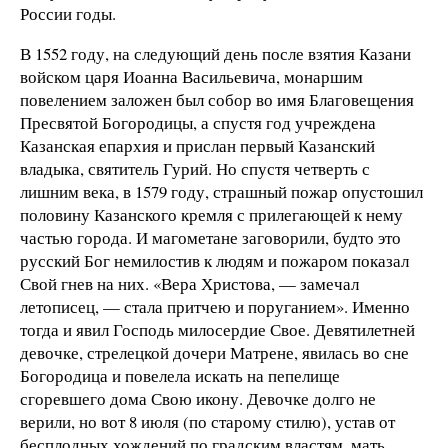
России годы.
В 1552 году, на следующий день после взятия Казани
войском царя Иоанна Васильевича, монаршим
повелением заложен был собор во имя Благовещения
Пресвятой Богородицы, а спустя год учреждена
Казанская епархия и прислан первый Казанский
владыка, святитель Гурий. Но спустя четверть с
лишним века, в 1579 году, страшный пожар опустошил
половину Казанского кремля с прилегающей к нему
частью города. И магометане заговорили, будто это
русский Бог немилостив к людям и пожаром показал
Свой гнев на них. «Вера Христова, — замечал
летописец, — стала притчею и поруганием». Именно
тогда и явил Господь милосердие Свое. Девятилетней
девочке, стрелецкой дочери Матрене, явилась во сне
Богородица и повелела искать на пепелище
сгоревшего дома Свою икону. Девочке долго не
верили, но вот 8 июля (по старому стилю), устав от
бесплодных хождений по градским властям, мать