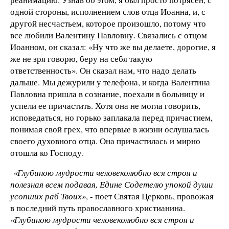
одной стороны, исполнением слов отца Иоанна, и, с
другой несчастьем, которое произошло, потому что
все любили Валентину Павловну. Связались с отцом
Иоанном, он сказал: «Ну что же вы делаете, дорогие, я
же не зря говорю, беру на себя такую
ответственность». Он сказал нам, что надо делать
дальше. Мы дежурили у телефона, и когда Валентина
Павловна пришла в сознание, поехали в больницу и
успели ее причастить. Хотя она не могла говорить,
исповедаться, но горько заплакала перед причастием,
понимая свой грех, что впервые в жизни ослушалась
своего духовного отца. Она причастилась и мирно
отошла ко Господу.
«Глубиною мудрости человеколюбно вся строя и
полезная всем подавая, Едине Содетелю упокой души
усопших раб Твоих»
, - поет Святая Церковь, провожая
в последний путь православного христианина.
«Глубиною мудрости человеколюбно вся строя и