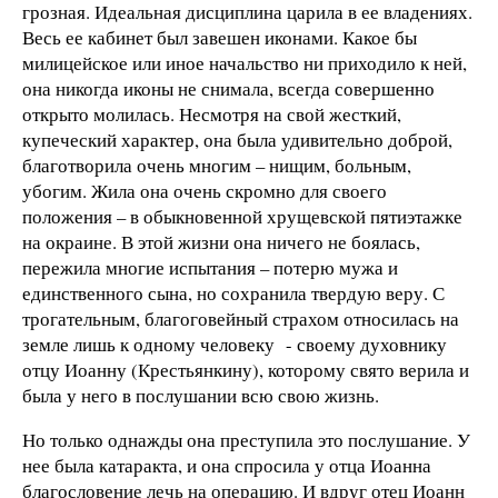
грозная. Идеальная дисциплина царила в ее владениях.
Весь ее кабинет был завешен иконами. Какое бы
милицейское или иное начальство ни приходило к ней,
она никогда иконы не снимала, всегда совершенно
открыто молилась. Несмотря на свой жесткий,
купеческий характер, она была удивительно доброй,
благотворила очень многим – нищим, больным,
убогим. Жила она очень скромно для своего
положения – в обыкновенной хрущевской пятиэтажке
на окраине. В этой жизни она ничего не боялась,
пережила многие испытания – потерю мужа и
единственного сына, но сохранила твердую веру. С
трогательным, благоговейный страхом относилась на
земле лишь к одному человеку - своему духовнику
отцу Иоанну (Крестьянкину), которому свято верила и
была у него в послушании всю свою жизнь.
Но только однажды она преступила это послушание. У
нее была катаракта, и она спросила у отца Иоанна
благословение лечь на операцию. И вдруг отец Иоанн