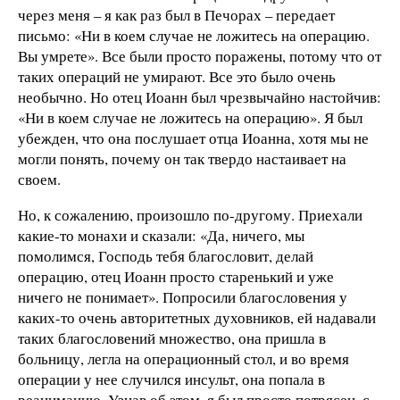
через меня – я как раз был в Печорах – передает
письмо: «Ни в коем случае не ложитесь на операцию.
Вы умрете». Все были просто поражены, потому что от
таких операций не умирают. Все это было очень
необычно. Но отец Иоанн был чрезвычайно настойчив:
«Ни в коем случае не ложитесь на операцию». Я был
убежден, что она послушает отца Иоанна, хотя мы не
могли понять, почему он так твердо настаивает на
своем.
Но, к сожалению, произошло по-другому. Приехали
какие-то монахи и сказали: «Да, ничего, мы
помолимся, Господь тебя благословит, делай
операцию, отец Иоанн просто старенький и уже
ничего не понимает». Попросили благословения у
каких-то очень авторитетных духовников, ей надавали
таких благословений множество, она пришла в
больницу, легла на операционный стол, и во время
операции у нее случился инсульт, она попала в
реанимацию. Узнав об этом, я был просто потрясен, с