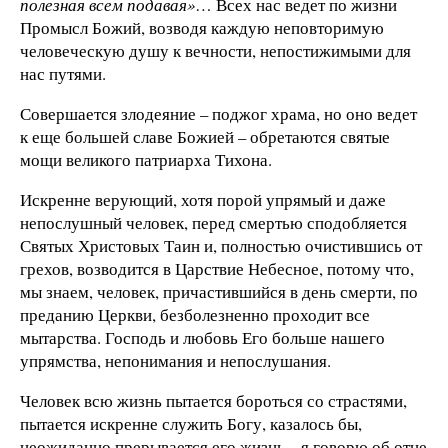
полезная всем подавая»
… Всех нас ведет по жизни
Промысл Божий, возводя каждую неповторимую
человеческую душу к вечности, непостижимыми для
нас путями.
Совершается злодеяние – поджог храма, но оно ведет
к еще большей славе Божией – обретаются святые
мощи великого патриарха Тихона.
Искренне верующий, хотя порой упрямый и даже
непослушный человек, перед смертью сподобляется
Святых Христовых Таин и, полностью очистившись от
грехов, возводится в Царствие Небесное, потому что,
мы знаем, человек, причастившийся в день смерти, по
преданию Церкви, безболезненно проходит все
мытарства. Господь и любовь Его больше нашего
упрямства, непонимания и непослушания.
Человек всю жизнь пытается бороться со страстями,
пытается искренне служить Богу, казалось бы,
неожиданно прерывается его жизнь – я говорю об отце