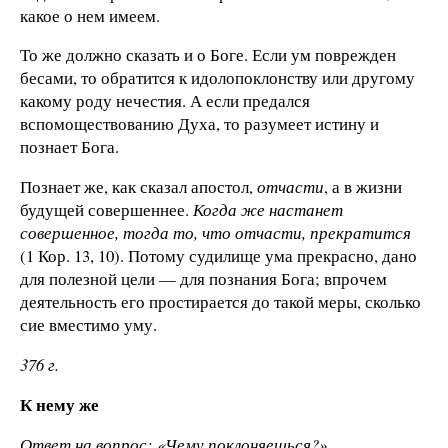
какое о нем имеем.
То же должно сказать и о Боге. Если ум поврежден
бесами, то обратится к идолопоклонству или другому
какому роду нечестия. А если предался
вспомоществованию Духа, то разумеет истину и
познает Бога.
Познает же, как сказал апостол,
отчасти
, а в жизни
будущей совершеннее.
Когда же настанет
совершенное, тогда то, что отчасти, прекратится
(1 Кор. 13, 10). Потому судилище ума прекрасно, дано
для полезной цели — для познания Бога; впрочем
деятельность его простирается до такой меры, сколько
сие вместимо уму.
376 г
.
К
нему же
Ответ на вопрос: «Чему поклоняешься?»