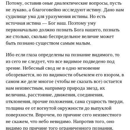
Потому, оставив оные диалектические вопросы, пусть
не лукаво, а благоговейно исследуют истину. Дано нам
судилище ума для уразумения истины. Но есть
источная истина — Бог наш. Поэтому уму
первоначально должно познать Бога нашего, познать
же столько, сколько беспредельное величие может
быть познано существом самым малым.
Ибо если глаза определены на познание видимого, то
из сего не следует, что все видимое подведено под
зрение. Небесный свод не в одно мгновение
обозревается, но по видимости объемлем его взором, в
самом же деле многое (чтобы не сказать все) остается
нам неизвестным, например природа звезд, их
величина, расстояние, движения, соединения,
отклонения, прочие положения, сама сущность тверди,
толщина ее от вогнутой окружности до выпуклой
поверхности. Впрочем, по причине сего неизвестного
не скажем, что небо невидимо. Напротив того, оно
видимо по причине того ограниченного познания,