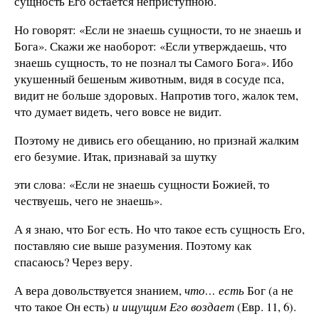
сущность Его остается неприступною.
Но говорят: «Если не знаешь сущности, то не знаешь и
Бога». Скажи же наоборот: «Если утверждаешь, что
знаешь сущность, то не познал ты Самого Бога». Ибо
укушенный бешеным животным, видя в сосуде пса,
видит не больше здоровых. Напротив того, жалок тем,
что думает видеть, чего вовсе не видит.
Поэтому не дивись его обещанию, но признай жалким
его безумие. Итак, признавай за шутку
эти слова: «Если не знаешь сущности Божией, то
чествуешь, чего не знаешь».
А я знаю, что Бог есть. Но что такое есть сущность Его,
поставляю сие выше разумения. Поэтому как
спасаюсь? Через веру.
А вера довольствуется знанием,
что… есть
Бог (а не
что такое Он есть)
и ищущим Его воздает
(Евр. 11, 6).