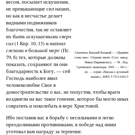
весом, посылает искушения,
не превышающие сил наших,
но как в несчастье делает
видными подвижников
благочестия, так не оставляет
их
быть искушаемыми сверх
сил
(1 Кор. 10, 13) и напоил
слезами
в большой мере
(Пс.
Святитель Василий Великий — «Примите
79, 6) тех, которые должны
слово мое»: Сборник писем. (Сост. иерод.
Никон (Париманчук)). — М.: Изд.
показать, сохраняют ли они
Сретенского монастыря, 2005. — 384 с.:
благодарность к Богу, — сей
ил. — (серия «Письма о духовной
Господь наиболее явил
жизни»). ISBN 5-7533-0362-5
человеколюбие Свое в
домостроительстве о вас, не попустив, чтобы враги
воздвигли на вас такое гонение, которое бы могло иных
совратить и поколебать в вере Христовой.
Ибо поставив вас в борьбу с несильными и легко
преодолимыми противниками, в победе над ними
уготовал вам награду за терпение.