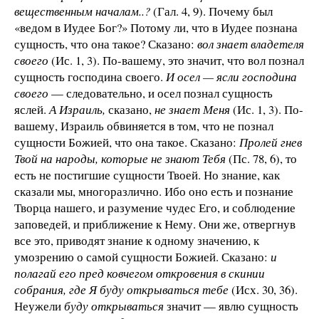
вещественным началам..?
(Гал. 4, 9). Почему был
«ведом в Иудее Бог?» Потому ли, что в Иудее познана
сущность, что она такое? Сказано:
вол знает владетеля
своего
(Ис. 1, 3). По-вашему, это значит, что вол познал
сущность господина своего.
И осел — ясли господина
своего
— следовательно, и осел познал сущность
яслей.
А Израиль,
сказано,
не знает
Меня
(Ис. 1, 3). По-
вашему, Израиль обвиняется в том, что не познал
сущности Божией, что она такое. Сказано:
Пролей гнев
Твой на народы, которые не знают Тебя
(Пс. 78, 6), то
есть не постигшие сущности Твоей. Но знание, как
сказали мы, многоразлично. Ибо оно есть и познание
Творца нашего, и разумение чудес Его, и соблюдение
заповедей, и приближение к Нему. Они же, отвергнув
все это, приводят знание к одному значению, к
умозрению о самой сущности Божией. Сказано:
и
полагай его пред ковчегом откровения в
скинии
собрания, где Я буду открываться
тебе
(Исх. 30, 36).
Неужели
буду открываться
значит — явлю сущность