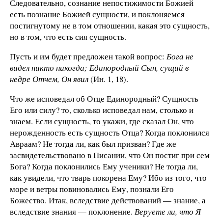
Следовательно, сознание
непостижимости Божией
есть познание Божией сущности, и поклоняемся
постигнутому
не в том отношении, какая это сущность,
но в том, что есть сия сущность.
Пусть и им будет предложен такой вопрос:
Бога не
видел никто никогда; Единородный
Сын, сущий в
недре Отчем, Он явил
(Ин. 1, 18).
Что же исповедал об Отце Единородный? Сущность
Его или силу? то, сколько исповедал нам, столько и
знаем. Если сущность, то укажи, где сказал Он, что
нерожденность есть сущность Отца? Когда поклонился
Авраам? Не тогда ли, как был призван? Где же
засвидетельствовано в Писании, что Он постиг при сем
Бога? Когда поклонились Ему ученики? Не тогда ли,
как увидели, что тварь покорена Ему? Ибо из того, что
море и ветры повиновались Ему, познали Его
Божество. Итак, вследствие действований — знание, а
вследствие знания — поклонение.
Веруете ли, что Я