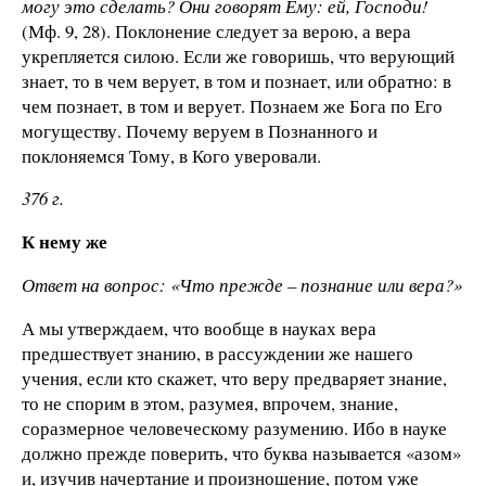
могу это сделать? Они
говорят Ему: ей, Господи!
(Мф. 9, 28). Поклонение следует за верою, а вера
укрепляется силою. Если же говоришь, что верующий
знает, то в чем верует, в том и познает, или обратно: в
чем познает, в том и верует. Познаем же Бога по Его
могуществу. Почему веруем в Познанного и
поклоняемся Тому, в Кого уверовали.
376 г
.
К нему же
Ответ на вопрос: «Что прежде – познание или вера?»
А мы утверждаем, что вообще в науках вера
предшествует знанию, в рассуждении же нашего
учения, если кто скажет, что веру предваряет знание,
то не спорим в этом, разумея, впрочем, знание,
соразмерное человеческому разумению. Ибо в науке
должно прежде поверить, что буква называется «азом»
и, изучив начертание и произношение, потом уже