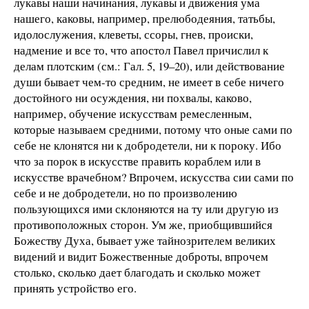
лукавы наши начинания, лукавы и движения ума
нашего, каковы, например, прелюбодеяния, татьбы,
идолослужения, клеветы, ссоры, гнев, происки,
надмение и все то, что апостол Павел причислил к
делам плотским (см.: Гал. 5, 19–20), или действование
души бывает чем-то средним, не имеет в себе ничего
достойного ни осуждения, ни похвалы, каково,
например, обучение искусствам ремесленным,
которые называем средними, потому что оные сами по
себе не клонятся ни к добродетели, ни к пороку. Ибо
что за порок в искусстве править кораблем или в
искусстве врачебном? Впрочем, искусства сии сами по
себе и не добродетели, но по произволению
пользующихся ими склоняются на ту или другую из
противоположных сторон. Ум же, приобщившийся
Божеству Духа, бывает уже тайнозрителем великих
видений и видит Божественные доброты, впрочем
столько, сколько дает благодать и сколько может
принять устройство его.