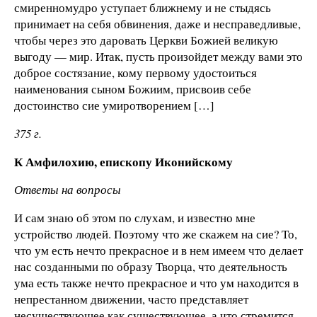
смиренномудро уступает ближнему и не стыдясь
принимает на себя обвинения, даже и несправедливые,
чтобы через это даровать Церкви Божией великую
выгоду — мир. Итак, пусть произойдет между вами это
доброе состязание, кому первому удостоиться
наименования сыном Божиим, присвоив себе
достоинство сие умиротворением […]
375 г
.
К
Амфилохию, епископу Иконийскому
Ответы на вопросы
И сам знаю об этом по слухам, и известно мне
устройство людей. Поэтому что же скажем на сие? То,
что ум есть нечто прекрасное и в нем имеем что делает
нас созданными по образу Творца, что деятельность
ума есть также нечто прекрасное и что ум находится в
непрестанном движении, часто представляет
несуществующее как существующее, а что стремится