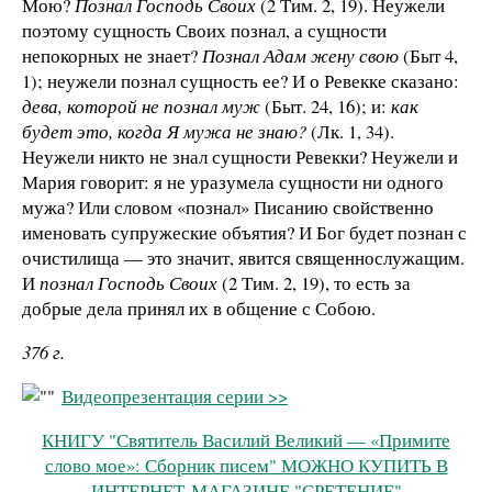
Мою?
Познал
Господь Своих
(2 Тим. 2, 19). Неужели
поэтому сущность Своих познал, а сущности
непокорных не знает?
Познал Адам жену свою
(Быт 4,
1); неужели познал сущность ее? И о Ревекке сказано:
дева, которой не познал муж
(Быт. 24, 16); и:
как
будет это, когда Я мужа не знаю?
(Лк. 1, 34).
Неужели никто не знал сущности
Ревекки? Неужели и
Мария говорит: я не уразумела сущности ни одного
мужа? Или словом «познал» Писанию свойственно
именовать супружеские объятия? И Бог будет познан
с
очистилища — это значит, явится священнослужащим.
И
познал Господь Своих
(2 Тим. 2, 19),
то есть за
добрые дела принял их в общение
с Собою.
376 г
.
Видеопрезентация серии >>
КНИГУ "Святитель Василий Великий — «Примите
слово мое»: Сборник писем" МОЖНО КУПИТЬ В
ИНТЕРНЕТ-МАГАЗИНЕ "СРЕТЕНИЕ"