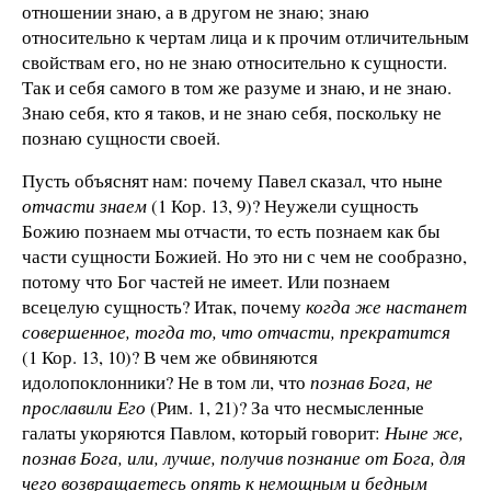
отношении знаю, а в другом не знаю; знаю
относительно к чертам лица и к прочим отличительным
свойствам его, но не знаю относительно к сущности.
Так и себя самого в том же разуме и знаю, и не знаю.
Знаю себя, кто я таков, и не знаю себя, поскольку не
познаю сущности своей.
Пусть объяснят нам: почему Павел сказал, что ныне
отчасти знаем
(1 Кор. 13, 9)? Неужели сущность
Божию познаем мы отчасти, то есть познаем как бы
части сущности Божией. Но это ни с чем не сообразно,
потому что Бог частей не имеет. Или познаем
всецелую сущность? Итак, почему
когда же
настанет
совершенное, тогда то, что отчасти, прекратится
(1 Кор. 13, 10)? В чем же обвиняются
идолопоклонники? Не в том ли, что
познав Бога, не
прославили Его
(Рим. 1, 21)? За что несмысленные
галаты укоряются Павлом, который говорит:
Ныне же,
познав Бога, или,
лучше, получив познание от Бога, для
чего
возвращаетесь опять к немощным и бедным