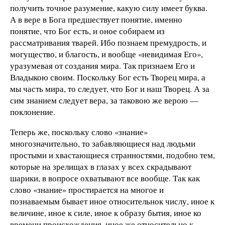
получить точное разумение, какую силу имеет буква.
А в вере в Бога предшествует понятие, именно
понятие, что Бог есть, и оное собираем из
рассматривания тварей. Ибо познаем премудрость, и
могущество, и благость, и вообще «невидимая Его»,
уразумевая от создания мира. Так признаем Его и
Владыкою своим. Поскольку Бог есть Творец мира, а
мы часть мира, то следует, что Бог и наш Творец. А за
сим знанием следует вера, за таковою же верою —
поклонение.
Теперь же, поскольку слово «знание»
многозначительно, то забавляющиеся над людьми
простыми и хвастающиеся странностями, подобно тем,
которые на зрелищах в глазах у всех скрадывают
шарики, в вопросе охватывают все вообще. Так как
слово «знание» простирается на многое и
познаваемым бывает иное относительнок числу, иное к
величине, иное к силе, иное к образу бытия, иное ко
времени происхождения, иное же относительно к