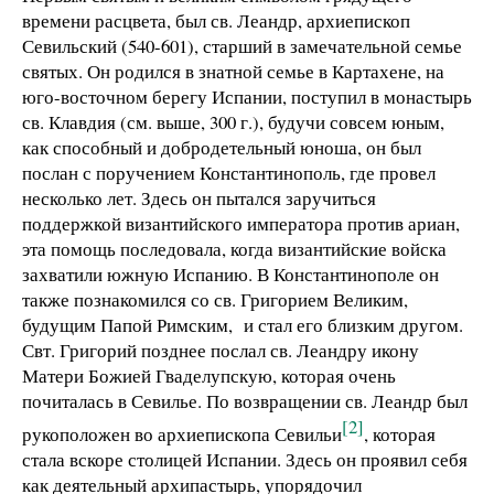
времени расцвета, был св. Леандр, архиепископ
Севильский (540-601), старший в замечательной семье
святых. Он родился в знатной семье в Картахене, на
юго-восточном берегу Испании, поступил в монастырь
св. Клавдия (см. выше,
300 г
.), будучи совсем юным,
как способный и добродетельный юноша, он был
послан с поручением Константинополь, где провел
несколько лет. Здесь он пытался заручиться
поддержкой византийского императора против ариан,
эта помощь последовала, когда византийские войска
захватили южную Испанию. В Константинополе он
также познакомился со св. Григорием Великим,
будущим Папой Римским, и стал его близким другом.
Свт. Григорий позднее послал св. Леандру икону
Матери Божией Гваделупскую, которая очень
почиталась в Севилье. По возвращении св. Леандр был
[2]
рукоположен во архиепископа Севильи
, которая
стала вскоре столицей Испании. Здесь он проявил себя
как деятельный архипастырь, упорядочил