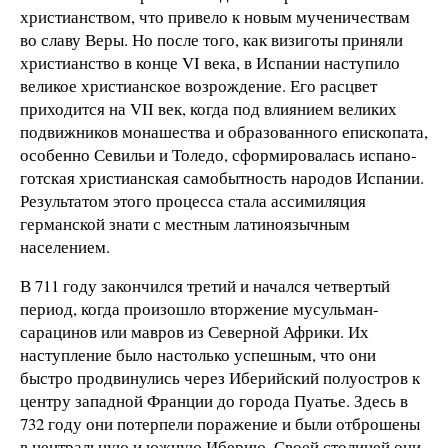
христианством, что привело к новым мученичествам
во славу Веры. Но после того, как визиготы приняли
христианство в конце VI века, в Испании наступило
великое христианское возрождение. Его расцвет
приходится на VII век, когда под влиянием великих
подвижников монашества и образованного епископата,
особенно Севильи и Толедо, сформировалась испано-
готская христианская самобытность народов Испании.
Результатом этого процесса стала ассимиляция
германской знати с местным латиноязычным
населением.
В 711 году закончился третий и начался четвертый
период, когда произошло вторжение мусульман-
сарацинов или мавров из Северной Африки. Их
наступление было настолько успешным, что они
быстро продвинулись через Иберийский полуостров к
центру западной Франции до города Пуатье. Здесь в
732 году они потерпели поражение и были отброшены
в центральную и южную Иберию. Своей столицей они