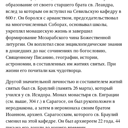
образование от своего старшего брата св. Леандра,
вслед за которым он вступил на Севильскую кафедру в
600 г
. Он боролся с арианством, председательствовал
на многочисленных Соборах, основывал школы,
укреплял монашескую жизнь и завершил
формирование Мозарабского чина Божественной
литургии. Он воплотил свои энциклопедические знания
в дошедших до нас сочинениях по богословию,
Священному Писанию, географии, истории,
астрономии, в составленных им житиях святых. При
жизни его почитали как чудотворца.
Другой значительной личностью и составителем житий
святых был св. Браулий (память 26 марта), который
учился у св. Исидора. Монах монастыря св. Енграции
(см. выше,
304 г
.) в Сарагосе, он был рукоположен в
иеродиакона, а затем в иеромонаха своим братом
Иоанном, архиеп. Сарагосским, которого св. Браулий
сменил на этой кафедре. Он был архиереем 22 года, 44
письма его дошли до нашего времени.