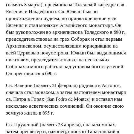
(память 8 марта), преемник на Толедской кафедре свв.
Евгения и Ильдефонсо. Св. Юлиан был по
происхождению иудеем, но принял крещение у св.
Евгения и стал монахом Агалийского монастыря. Он
был рукоположен во архиепископа Толедского в
680 г
.,
председательствовал на трех Соборах и стал первым
Архиепископом, осуществлявшим юрисдикцию на
всей Церковью полуострова. Юлиан был выдающимся
писателем, председательствовал на нескольких
Соборах и много работал над уставом богослужений.
Он преставился в
690 г
.
Св. Валерий (память 21 февраля) родился в Асторге,
сначала стал монахом, а затем настоятелем монастыря
св. Петра в Горах (San Pedro de Montes) и оставил нам
несколько аскетических сочинений. Он окончил свою
земную жизнь в
695 г
.
Св. Пруденций (память 28 апреля), сначала монах,
затем пресвитер и, наконец, епископ Тарасонский в