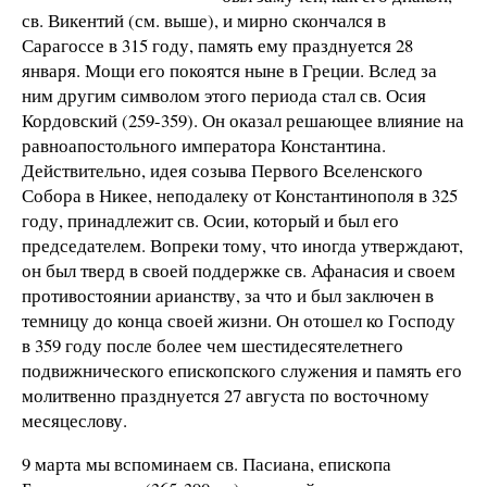
св. Викентий (см. выше), и мирно скончался в
Сарагоссе в 315 году, память ему празднуется 28
января. Мощи его покоятся ныне в Греции. Вслед за
ним другим символом этого периода стал св. Осия
Кордовский (259-359). Он оказал решающее влияние на
равноапостольного императора Константина.
Действительно, идея созыва Первого Вселенского
Собора в Никее, неподалеку от Константинополя в 325
году, принадлежит св. Осии, который и был его
председателем. Вопреки тому, что иногда утверждают,
он был тверд в своей поддержке св. Афанасия и своем
противостоянии арианству, за что и был заключен в
темницу до конца своей жизни. Он отошел ко Господу
в 359 году после более чем шестидесятелетнего
подвижнического епископского служения и память его
молитвенно празднуется 27 августа по восточному
месяцеслову.
9 марта мы вспоминаем св. Пасиана, епископа