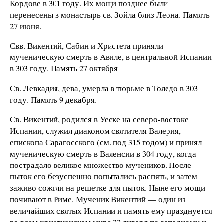
Кордове в 301 году. Их мощи позднее были
перенесены в монастырь св. Зойла близ Леона. Память
27 июня.
Свв. Викентий, Сабин и Христета приняли
мученическую смерть в Авиле, в центральной Испании
в 303 году. Память 27 октября
Св. Левкадия, дева, умерла в тюрьме в Толедо в 303
году. Память 9 декабря.
Св. Викентий, родился в Уеске на северо-востоке
Испании, служил диаконом святителя Валерия,
епископа Сарагосского (см. под 315 годом) и принял
мученическую смерть в Валенсии в 304 году, когда
пострадало великое множество мучеников. После
пыток его безуспешно попытались распять, и затем
заживо сожгли на решетке для пыток. Ныне его мощи
почивают в Риме. Мученик Викентий — один из
величайших святых Испании и память ему празднуется
во всем христианском мире 22 января по западному и