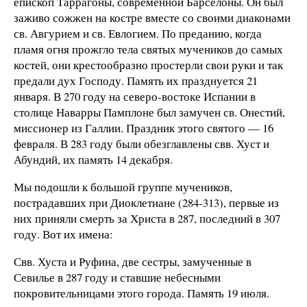
епископ Таррагоны, современной Барселоны. Он был
заживо сожжен на костре вместе со своими диаконами
св. Авгурием и св. Евлогием. По преданию, когда
пламя огня прожгло тела святых мучеников до самых
костей, они крестообразно простерли свои руки и так
предали дух Господу. Память их празднуется 21
января. В 270 году на северо-востоке Испании в
столице Наварры Памплоне был замучен св. Онестий,
миссионер из Галлии. Праздник этого святого — 16
февраля. В 283 году были обезглавлены свв. Хуст и
Абундий, их память 14 декабря.
Мы подошли к большой группе мучеников,
пострадавших при Диоклетиане (284-313), первые из
них приняли смерть за Христа в 287, последний в 307
году. Вот их имена:
Свв. Хуста и Руфина, две сестры, замученные в
Севилье в 287 году и ставшие небесными
покровительницами этого города. Память 19 июля.