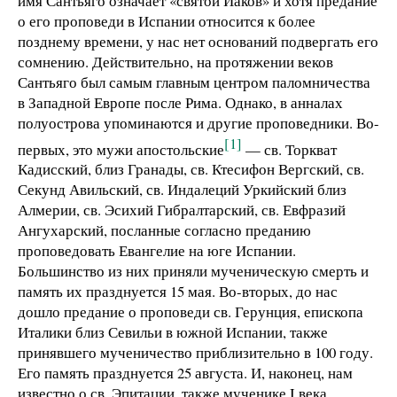
имя Сантьяго означает «святой Иаков» и хотя предание
о его проповеди в Испании относится к более
позднему времени, у нас нет оснований подвергать его
сомнению. Действительно, на протяжении веков
Сантьяго был самым главным центром паломничества
в Западной Европе после Рима. Однако, в анналах
полуострова упоминаются и другие проповедники. Во-
[1]
первых, это мужи апостольские
— св. Торкват
Кадисский, близ Гранады, св. Ктесифон Вергский, св.
Секунд Авильский, св. Индалеций Уркийский близ
Алмерии, св. Эсихий Гибралтарский, св. Евфразий
Ангухарский, посланные согласно преданию
проповедовать Евангелие на юге Испании.
Большинство из них приняли мученическую смерть и
память их празднуется 15 мая. Во-вторых, до нас
дошло предание о проповеди св. Герунция, епископа
Италики близ Севильи в южной Испании, также
принявшего мученичество приблизительно в 100 году.
Его память празднуется 25 августа. И, наконец, нам
известно о св. Эпитации, также мученике I века,