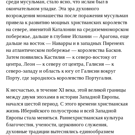
среди мусульман, стало ясно, что ислам был в
окончательном упадке. Эта эра духовного
возрождения монашества после поражения мусульман
привела к развитию мощных христианских королевств
на севере, именитой Каталонии на средиземноморском
побережье, дальше в глубине Испании — Арагона, еще
дальше на восток — Наварры и в западных Пиренеях
на атлантическом побережье — королевства Басков.
Затем появились Кастилия — к северо-востоку от
центра, Леон — к северу от центра, Галисия — к
северо-западу и область к югу от Галисии вокруг
Порту, где зародилось королевство Португалия.
К несчастью, в течение XI века, этой великой границы
между двумя эпохами в истории Западной Европы,
начался шестой период. С этого времени христианская
жизнь Иберийского полуострова и всей Западной
Европы стала меняться. Раннехристианская культура
благочестия, учености, церковного служения,
духовные традиции вытеснялись единообразием