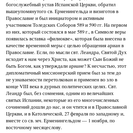
богослужебный устав Испанской Церкви, обратил
вышеупомянутого св. Ерменингельда и визиготов в
Православие и был инициатором и активным
участником Толедских Соборов 589 и 590 гг. На первом
из них, который состоялся в мае
589 г
., в Символе веры
появилась вставка «филиокве», которая была внесена в
качестве временной меры с целью обращения ариан в
Православие. Если, по мысли свт. Леандра, Святой Дух
исходит к нам через Христа, как может Сын Божий не
быть Богом, как утверждали ариане? К несчастью, этот
дипломатичный миссионерский прием был за тем до
не узнаваемости перетолкован и применен во зло в
конце VIII века в дурных политических целях. Свт.
Леандр был, без сомнения, одним из величайших
святых Испании, некоторые из его многочисленных
сочинений дошли до нас, и он чтится и в Православной
Церкви, и в Католической, 27 февраля по западному и,
вместе со св. мч. Ерменингельдом — 1 ноября, по
восточному месяцеслову.