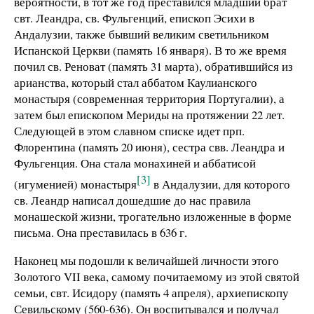
вероятности, в тот же год преставился младший брат
свт. Леандра, св. Фульгенций, епископ Эсихи в
Андалузии, также бывший великим светильником
Испанской Церкви (память 16 января). В то же время
почил св. Реноват (память 31 марта), обратившийся из
арианства, который стал аббатом Каулианского
монастыря (современная территория Португалии), а
затем был епископом Мериды на протяжении 22 лет.
Следующей в этом славном списке идет прп.
Флорентина (память 20 июня), сестра свв. Леандра и
Фульгенция. Она стала монахиней и аббатисой
[3]
(игуменией) монастыря
в Андалузии, для которого
св. Леандр написал дошедшие до нас правила
монашеской жизни, трогательно изложенные в форме
письма. Она преставилась в
636 г
.
Наконец мы подошли к величайшей личности этого
Золотого VII века, самому почитаемому из этой святой
семьи, свт. Исидору (память 4 апреля), архиепископу
Севильскому (560-636). Он воспитывался и получал