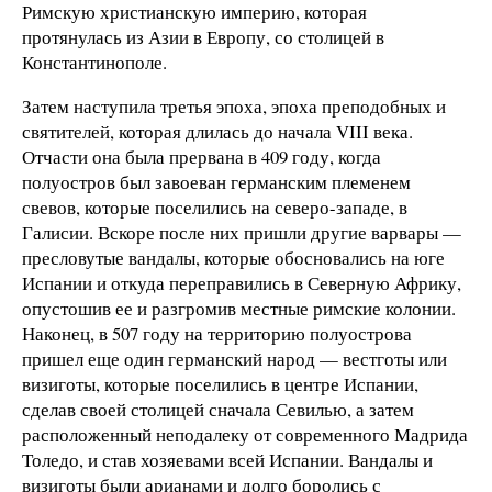
Римскую христианскую империю, которая
протянулась из Азии в Европу, со столицей в
Константинополе.
Затем наступила третья эпоха, эпоха преподобных и
святителей, которая длилась до начала VIII века.
Отчасти она была прервана в 409 году, когда
полуостров был завоеван германским племенем
свевов, которые поселились на северо-западе, в
Галисии. Вскоре после них пришли другие варвары —
пресловутые вандалы, которые обосновались на юге
Испании и откуда переправились в Северную Африку,
опустошив ее и разгромив местные римские колонии.
Наконец, в 507 году на территорию полуострова
пришел еще один германский народ — вестготы или
визиготы, которые поселились в центре Испании,
сделав своей столицей сначала Севилью, а затем
расположенный неподалеку от современного Мадрида
Толедо, и став хозяевами всей Испании. Вандалы и
визиготы были арианами и долго боролись с