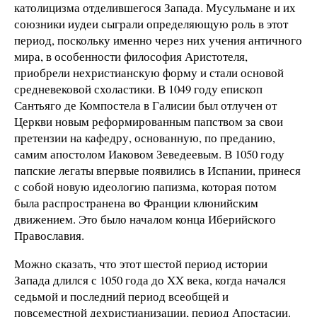
католицизма отделившегося Запада. Мусульмане и их
союзники иудеи сыграли определяющую роль в этот
период, поскольку именно через них учения античного
мира, в особенности философия Аристотеля,
приобрели нехристианскую форму и стали основой
средневековой схоластики. В 1049 году епископ
Сантьяго де Компостела в Галисии был отлучен от
Церкви новым реформированным папством за свои
претензии на кафедру, основанную, по преданию,
самим апостолом Иаковом Зеведеевым. В 1050 году
папские легаты впервые появились в Испании, принеся
с собой новую идеологию папизма, которая потом
была распространена во Франции клюнийским
движением. Это было началом конца Иберийского
Православия.
Можно сказать, что этот шестой период истории
Запада длился с 1050 года до XX века, когда начался
седьмой и последний период всеобщей и
повсеместной дехристианизации, период Апостасии.