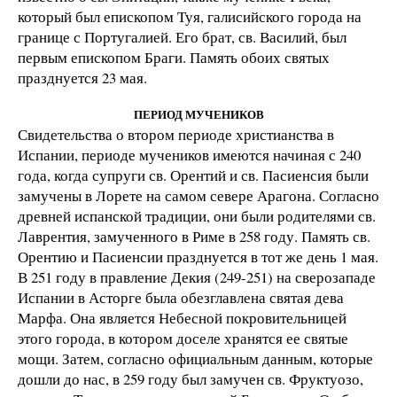
который был епископом Туя, галисийского города на
границе с Португалией. Его брат, св. Василий, был
первым епископом Браги. Память обоих святых
празднуется 23 мая.
ПЕРИОД МУЧЕНИКОВ
Свидетельства о втором периоде христианства в
Испании, периоде мучеников имеются начиная с 240
года, когда супруги св. Орентий и св. Пасиенсия были
замучены в Лорете на самом севере Арагона. Согласно
древней испанской традиции, они были родителями св.
Лаврентия, замученного в Риме в 258 году. Память св.
Орентию и Пасиенсии празднуется в тот же день 1 мая.
В 251 году в правление Декия (249-251) на сверозападе
Испании в Асторге была обезглавлена святая дева
Марфа. Она является Небесной покровительницей
этого города, в котором доселе хранятся ее святые
мощи. Затем, согласно официальным данным, которые
дошли до нас, в 259 году был замучен св. Фруктуозо,