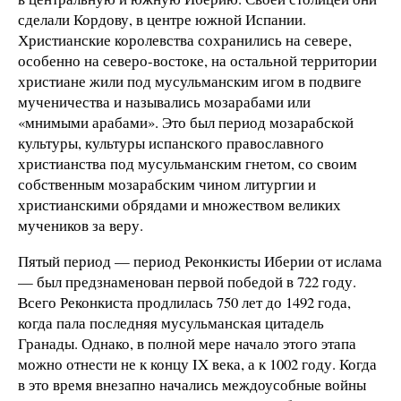
сделали Кордову, в центре южной Испании.
Христианские королевства сохранились на севере,
особенно на северо-востоке, на остальной территории
христиане жили под мусульманским игом в подвиге
мученичества и назывались мозарабами или
«мнимыми арабами». Это был период мозарабской
культуры, культуры испанского православного
христианства под мусульманским гнетом, со своим
собственным мозарабским чином литургии и
христианскими обрядами и множеством великих
мучеников за веру.
Пятый период — период Реконкисты Иберии от ислама
— был предзнаменован первой победой в 722 году.
Всего Реконкиста продлилась 750 лет до 1492 года,
когда пала последняя мусульманская цитадель
Гранады. Однако, в полной мере начало этого этапа
можно отнести не к концу IX века, а к 1002 году. Когда
в это время внезапно начались междоусобные войны