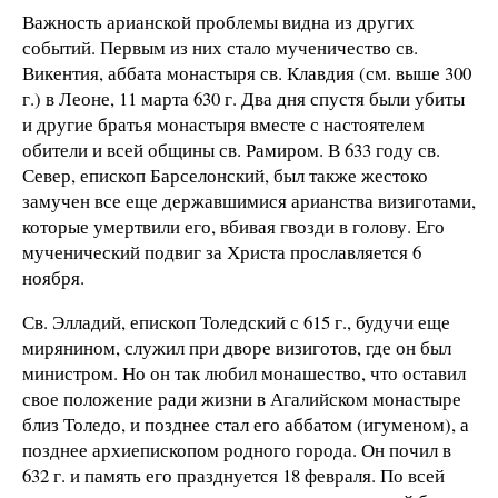
Важность арианской проблемы видна из других
событий. Первым из них стало мученичество св.
Викентия, аббата монастыря св. Клавдия (см. выше
300
г
.) в Леоне,
11 марта 63
0 г. Два дня спустя были убиты
и другие братья монастыря вместе с настоятелем
обители и всей общины св. Рамиром. В 633 году св.
Север, епископ Барселонский, был также жестоко
замучен все еще державшимися арианства визиготами,
которые умертвили его, вбивая гвозди в голову. Его
мученический подвиг за Христа прославляется 6
ноября.
Св. Элладий, епископ Толедский с
615 г
., будучи еще
мирянином, служил при дворе визиготов, где он был
министром. Но он так любил монашество, что оставил
свое положение ради жизни в Агалийском монастыре
близ Толедо, и позднее стал его аббатом (игуменом), а
позднее архиепископом родного города. Он почил в
632 г
. и память его празднуется 18 февраля. По всей