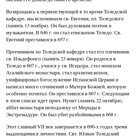
Возвращаясь к первенствующей в то время Толедской
кафедре, мы вспоминаем св. Евгения, еп. Толедского
(память 13 ноября). Он был духовным поэтом и
музыкантом. В
646 г
. он стал епископом Толедо. Св.
Евгений преставился в
657 г
.
Преемником по Толедской кафедре стал его племянник
св. Ильдефонсо (память 23 января). Он родился в
Толедо в
607 г
., учился у св. Исидора, стал монахом
Агалийского монастыря, стал архиепископом,
унифицировал богослужение Испанской Церкви и
написал много сочинений о Матери Божией, которую
особенно почитал. Он преставился в
667 г
. Следующим
в этом списке идет прмч. Нункт (память 22 октября),
аббат монастыря неподалеку от Мериды в
Экстремадуре. Он был убит разбойниками в
668 г
.
Этот славный VII век завершается в 690-х годах тремя
выдающимися личностями. Свт. Юлиан Толедский