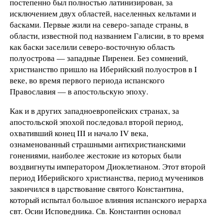
постепенно был полностью латинизирован, за
исключением двух областей, населенных кельтами и
басками. Первые жили на северо-западе страны, в
области, известной под названием Галисии, в то время
как баски заселили северо-восточную область
полуострова — западные Пиренеи. Без сомнений,
христианство пришло на Иберийский полуостров в I
веке, во время первого периода испанского
Православия — в апостольскую эпоху.
Как и в других западноевропейских странах, за
апостольской эпохой последовал второй период,
охвативший конец III и начало IV века,
ознаменованный страшными антихристианскими
гонениями, наиболее жестокие из которых были
воздвигнуты императором Диоклетианом. Этот второй
период Иберийского христианства, период мучеников
закончился в царствование святого Константина,
который испытал большое влияния испанского иерарха
свт. Осии Исповедника. Св. Константин основал