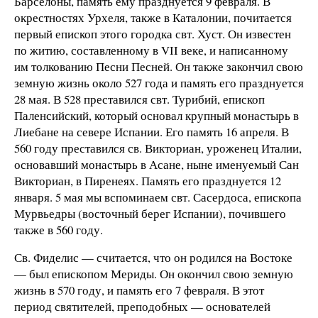
Барселоны, память ему празднуется 9 февраля. В
окрестностях Урхеля, также в Каталонии, почитается
первый епископ этого городка свт. Хуст. Он известен
по житию, составленному в VII веке, и написанному
им толкованию Песни Песней. Он также закончил свою
земную жизнь около 527 года и память его празднуется
28 мая. В 528 преставился свт. Турибий, епископ
Паленсийский, который основал крупный монастырь в
Лиебане на севере Испании. Его память 16 апреля. В
560 году преставился св. Викториан, уроженец Италии,
основавший монастырь в Асане, ныне именуемый Сан
Викториан, в Пиренеях. Память его празднуется 12
января. 5 мая мы вспоминаем свт. Сасердоса, епископа
Мурвьедры (восточный берег Испании), почившего
также в 560 году.
Св. Фиделис — считается, что он родился на Востоке
— был епископом Мериды. Он окончил свою земную
жизнь в 570 году, и память его 7 февраля. В этот
период святителей, преподобных — основателей