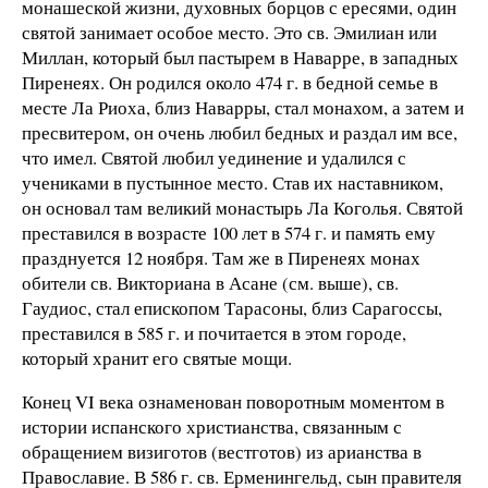
монашеской жизни, духовных борцов с ересями, один
святой занимает особое место. Это св. Эмилиан или
Миллан, который был пастырем в Наварре, в западных
Пиренеях. Он родился около
474 г
. в бедной семье в
месте Ла Риоха, близ Наварры, стал монахом, а затем и
пресвитером, он очень любил бедных и раздал им все,
что имел. Святой любил уединение и удалился с
учениками в пустынное место. Став их наставником,
он основал там великий монастырь Ла Коголья. Святой
преставился в возрасте 100 лет в
574 г
. и память ему
празднуется 12 ноября. Там же в Пиренеях монах
обители св. Викториана в Асане (см. выше), св.
Гаудиос, стал епископом Тарасоны, близ Сарагоссы,
преставился в
585 г
. и почитается в этом городе,
который хранит его святые мощи.
Конец VI века ознаменован поворотным моментом в
истории испанского христианства, связанным с
обращением визиготов (вестготов) из арианства в
Православие. В
586 г
. св. Ерменингельд, сын правителя