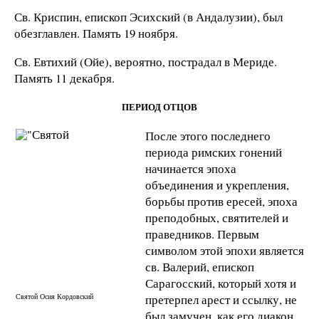
Св. Криспин, епископ Эсихский (в Андалузии), был
обезглавлен. Память 19 ноября.
Св. Евтихий (Ойе), вероятно, пострадал в Мериде.
Память 11 декабря.
ПЕРИОД ОТЦОВ
После этого последнего
периода римских гонений
начинается эпоха
объединения и укрепления,
борьбы против ересей, эпоха
преподобных, святителей и
праведников. Первым
символом этой эпохи является
св. Валерий, епископ
Сарагосский, который хотя и
Святой Осия Кордовский
претерпел арест и ссылку, не
был замучен, как его диакон,