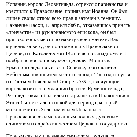
Испании, короля Леовигильда, отрекся от арианства и
крестился в Православие, приняв имя Иоанна. Он был
лишен своим отцом всех прав и заточен в темницу.
Накануне Пасхи,
13 апреля 58
6 г., отказавшись принять
«причастие» из рук арианского епископа, он был
приговорен к смерти по навету своей мачехи. Как
мученик за веру, он почитается и в Православной
Церкви, и в Католической 13 апреля по западному и 1
ноября по восточному месяцеслову. Мощи св.
Ерменингельда покоятся в Севилье, и он является
Небесным покровителем этого города. Три года спустя
на Третьем Толедском Соборе в
589 г
., следующий
король визиготов, младший брат св. Ерменингельда,
Рекаред, также обратился от арианства к Православию.
Это событие стало основой для периода, который
можно считать Золотым веком Испанского
Православия, ознаменованным полным духовным
единством и соработничеством Церкви и государства.
Первым святым и великим символом грядущего