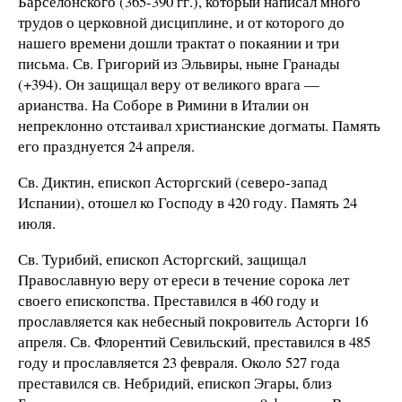
Барселонского (365-390 гг.), который написал много
трудов о церковной дисциплине, и от которого до
нашего времени дошли трактат о покаянии и три
письма. Св. Григорий из Эльвиры, ныне Гранады
(+394). Он защищал веру от великого врага —
арианства. На Соборе в Римини в Италии он
непреклонно отстаивал христианские догматы. Память
его празднуется 24 апреля.
Св. Диктин, епископ Асторгский (северо-запад
Испании), отошел ко Господу в 420 году. Память 24
июля.
Св. Турибий, епископ Асторгский, защищал
Православную веру от ереси в течение сорока лет
своего епископства. Преставился в 460 году и
прославляется как небесный покровитель Асторги 16
апреля. Св. Флорентий Севильский, преставился в 485
году и прославляется 23 февраля. Около 527 года
преставился св. Небридий, епископ Эгары, близ