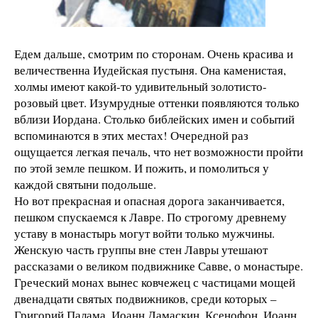
Едем дальше, смотрим по сторонам. Очень красива и
величественна Иудейская пустыня. Она каменистая,
холмы имеют какой-то удивительный золотисто-
розовый цвет. Изумрудные оттенки появляются только
вблизи Иордана. Столько библейских имен и событий
вспоминаются в этих местах! Очередной раз
ощущается легкая печаль, что нет возможности пройти
по этой земле пешком. И пожить, и помолиться у
каждой святыни подольше.
Но вот прекрасная и опасная дорога заканчивается,
пешком спускаемся к Лавре. По строгому древнему
уставу в монастырь могут войти только мужчины.
Женскую часть группы вне стен Лавры утешают
рассказами о великом подвижнике Савве, о монастыре.
Греческий монах вынес ковчежец с частицами мощей
двенадцати святых подвижников, среди которых –
Григорий Палама, Иоанн Дамаскин, Ксенофон, Иоанн