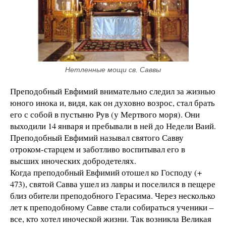
Нетленные мощи св. Саввы
Преподобный Евфимий внимательно следил за жизнью
юного инока и, видя, как он духовно возрос, стал брать
его с собой в пустыню Рув (у Мертвого моря). Они
выходили 14 января и пребывали в ней до Недели Ваий.
Преподобный Евфимий называл святого Савву
отроком-старцем и заботливо воспитывал его в
высших иноческих добродетелях.
Когда преподобный Евфимий отошел ко Господу (+
473), святой Савва ушел из лавры и поселился в пещере
близ обители преподобного Герасима. Через несколько
лет к преподобному Савве стали собираться ученики –
все, кто хотел иноческой жизни. Так возникла Великая