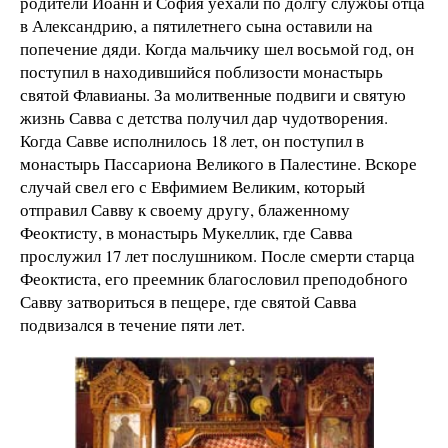
родители Иоанн и София уехали по долгу службы отца
в Александрию, а пятилетнего сына оставили на
попечение дяди. Когда мальчику шел восьмой год, он
поступил в находившийся поблизости монастырь
святой Флавианы. За молитвенные подвиги и святую
жизнь Савва с детства получил дар чудотворения.
Когда Савве исполнилось 18 лет, он поступил в
монастырь Пассариона Великого в Палестине. Вскоре
случай свел его с Евфимием Великим, который
отправил Савву к своему другу, блаженному
Феоктисту, в монастырь Мукеллик, где Савва
прослужил 17 лет послушником. После смерти старца
Феоктиста, его преемник благословил преподобного
Савву затвориться в пещере, где святой Савва
подвизался в течение пяти лет.