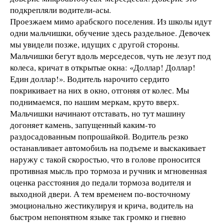
подкрепляли водители-асы.
Проезжаем мимо арабского поселения. Из школы идут
одни мальчишки, обучение здесь раздельное. Девочек
мы увидели позже, идущих с другой стороны.
Мальчишки бегут вдоль мерседесов, чуть не лезут под
колеса, кричат в открытые окна: «Доллар! Доллар!
Един доллар!». Водитель нарочито сердито
покрикивает на них в окно, отгоняя от колес. Мы
поднимаемся, по нашим меркам, круто вверх.
Мальчишки начинают отставать, но тут машину
догоняет камень, запущенный каким-то
раздосадованным попрошайкой. Водитель резко
останавливает автомобиль на подъеме и выскакивает
наружу с такой скоростью, что в голове проносится
противная мысль про тормоза и ручник и мгновенная
оценка расстояния до педали тормоза водителя и
выходной двери. А тем временем по-восточному
эмоционально жестикулируя и крича, водитель на
быстром непонятном языке так громко и гневно