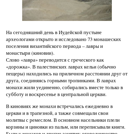
На сегодняшний день в Иудейской пустыне
археологами открыто и исследовано 73 монашеских
поселения византийского периода – лавры и
монастыри (киновии).
Слово «лавра» переводится с греческого как
«дорожка». В палестинских лаврах кельи (обычно
пещеры) находились на приличном расстоянии друг от
друга, соединяясь горными тропинками. В лаврах
монахи жили уединенно, собирались вместе только в
субботу и воскресенье в центральной церкви.
В киновиях же монахи встречались ежедневно в
церкви и в трапезной, а также совмещали свои
молитвы с ремеслом. В основном насельники плели
корзины и циновки из пальм, или переписывали книги.
Были у монахов и другие занятия: огородничество,