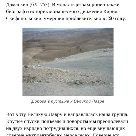
Дамаскин (675-753). В монастыре захоронен также
биограф и историк монашеского движения Кирилл
Скифопольский, умерший приблизительно в 560 году.
Дорога в пустыне к Великой Лавре
Вот в эту Великую Лавру и направлялась наша группа.
Крутые спуски-подъемы и повороты мы преодолевали
на двух изрядно потрудившихся, но еще внушающих
доверие микроавтобусах-мерседесах. Доверие это