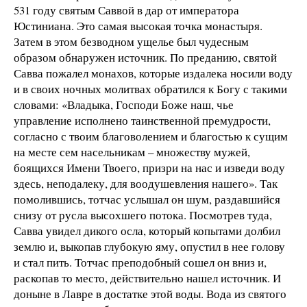
531 году святым Саввой в дар от императора
Юстиниана. Это самая высокая точка монастыря.
Затем в этом безводном ущелье был чудесным
образом обнаружен источник. По преданию, святой
Савва пожалел монахов, которые издалека носили воду
и в своих ночных молитвах обратился к Богу с такими
словами: «Владыка, Господи Боже наш, чье
управление исполнено таинственной премудрости,
согласно с твоим благоволением и благостью к сущим
на месте сем насельникам – множеству мужей,
боящихся Имени Твоего, призри на нас и изведи воду
здесь, неподалеку, для воодушевления нашего». Так
помолившись, тотчас услышал он шум, раздавшийся
снизу от русла высохшего потока. Посмотрев туда,
Савва увидел дикого осла, который копытами долбил
землю и, выкопав глубокую яму, опустил в нее голову
и стал пить. Тотчас преподобный сошел он вниз и,
раскопав то место, действительно нашел источник. И
доныне в Лавре в достатке этой воды. Вода из святого