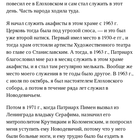
повесил ее в Елоховском и сам стал служить в этот
день. Часть народа ходила туда.
Я начал служить акафисты в этом храме с 1963 г.
Церковь тогда была под угрозой сноса, — и это был
уже второй натиск. Первый имел место в 1930-е гг., и
тогда храм отстояли артисты Художественного театра
во главе со Станиславским. А тогда, в 1963 г., Патриарх
благословил мне раз в месяц служить в этом храме
акафисты, и я стал там регулярно мелькать. Вообще же
место моего служения в те годы было другое. В 1963 г.,
с июля по октябрь, я был настоятелем Елоховского
собора, а потом в течение ряда лет служил в
Новодевичьем.
Потом в 1971 г., когда Патриарх Пимен вызвал из
Ленинграда владыку Серафима, назначил его
митрополитом Крутицким и Коломенским, и попросил
меня уступить ему Новодевичий, потому что у него
были больные ноги, и ему трудно было бы ездить в