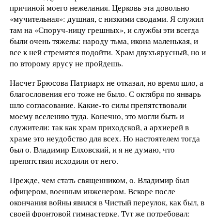
причиной моего нежелания. Церковь эта довольно
«мучительная»: душная, с низкими сводами. Я служил
там на «Споруч-ницу грешных», и службы эти всегда
были очень тяжелы: народу тьма, икона маленькая, и
все к ней стремятся подойти. Храм двухъярусный, но и
по второму ярусу не пройдешь.
Насчет Брюсова Патриарх не отказал, но время шло, а
благословения его тоже не было. С октября по январь
шло согласование. Какие-то силы препятствовали
моему вселению туда. Конечно, это могли быть и
служители: так как храм приходской, а архиерей в
храме это неудобство для всех. Но настоятелем тогда
был о. Владимир Елховский, и я не думаю, что
препятствия исходили от него.
Прежде, чем стать священником, о. Владимир был
офицером, военным инженером. Вскоре после
окончания войны явился в Чистый переулок, как был, в
своей фронтовой гимнастерке. Тут же потребовал: