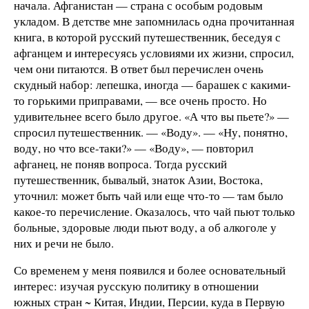
начала. Афганистан — страна с особым родовым
укладом. В детстве мне запомнилась одна прочитанная
книга, в которой русский путешественник, беседуя с
афганцем и интересуясь условиями их жизни, спросил,
чем они питаются. В ответ был перечислен очень
скудный набор: лепешка, иногда — барашек с какими-
то горькими приправами, — все очень просто. Но
удивительнее всего было другое. «А что вы пьете?» —
спросил путешественник. — «Воду». — «Ну, понятно,
воду, но что все-таки?» — «Воду», — повторил
афганец, не поняв вопроса. Тогда русский
путешественник, бывалый, знаток Азии, Востока,
уточнил: может быть чай или еще что-то — там было
какое-то перечисление. Оказалось, что чай пьют только
больные, здоровые люди пьют воду, а об алкоголе у
них и речи не было.
Со временем у меня появился и более основательный
интерес: изучая русскую политику в отношении
южных стран ~ Китая, Индии, Персии, куда в Первую