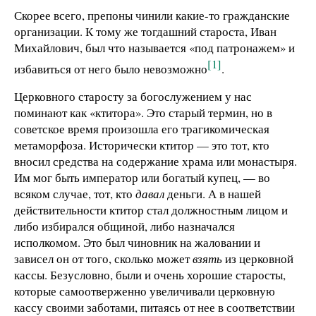
Скорее всего, препоны чинили какие-то гражданские
организации. К тому же тогдашний староста, Иван
Михайлович, был что называется «под патронажем» и
[1]
избавиться от него было невозможно
.
Церковного старосту за богослужением у нас
поминают как «ктитора». Это старый термин, но в
советское время произошла его трагикомическая
метаморфоза. Исторически ктитор — это тот, кто
вносил средства на содержание храма или монастыря.
Им мог быть император или богатый купец, — во
всяком случае, тот, кто
давал
деньги. А в нашей
действительности ктитор стал должностным лицом и
либо избирался общиной, либо назначался
исполкомом. Это был чиновник на жаловании и
зависел он от того, сколько может
взять
из церковной
кассы. Безусловно, были и очень хорошие старосты,
которые самоотверженно увеличивали церковную
кассу своими заботами, питаясь от нее в соответствии