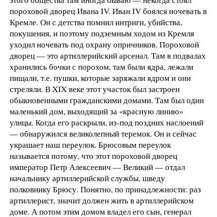
пороховой дворец Ивана IV. Иван IV боялся ночевать в
Кремле. Он с детства помнил интриги, убийства,
покушения, и поэтому подземным ходом из Кремля
уходил ночевать под охрану опричников. Пороховой
дворец — это артиллерийский арсенал. Там в подвалах
хранились бочки с порохом, там были ядра, лежали
пищали, т.е. пушки, которые заряжали ядром и они
стреляли. В XIX веке этот участок был застроен
обыкновенными гражданскими домами. Там был один
маленький дом, выходящий за «красную линию»
улицы. Когда его раскрыли, из-под поздних наслоений
— обнаружился великолепный теремок. Он и сейчас
украшает наш переулок. Брюсовым переулок
называется потому, что этот пороховой дворец
император Петр Алексеевич — Великий — отдал
начальнику артиллерийской службы, шведу
полковнику Брюсу. Понятно, по принадлежности: раз
артиллерист, значит должен жить в артиллерийском
доме. А потом этим домом владел его сын, генерал