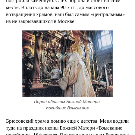
построили каменную. С тех пор она и стоит на этом
месте. Вплоть до начала 90-х гг., до массового
возвращения храмов, наш был самым «центральным»
из не закрывавшихся в Москве.
Перед образом Божией Матери 
погибших Взыскание
Брюсовский храм я помню еще с детства. Меня водили
туда на праздник иконы Божией Матери «Взыскание
погибших», 18 февраля. Я застал еще и храм Рождества