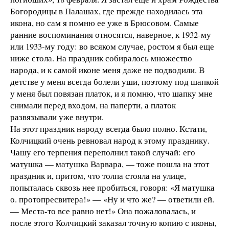
Богородицы в Палашах, где прежде находилась эта
икона, но сам я помню ее уже в Брюсовом. Самые
ранние воспоминания относятся, наверное, к 1932-му
или 1933-му году: во всяком случае, ростом я был еще
ниже стола. На праздник собиралось множество
народа, и к самой иконе меня даже не подводили. В
детстве у меня всегда болели уши, поэтому под шапкой
у меня был повязан платок, и я помню, что шапку мне
снимали перед входом, на паперти, а платок
развязывали уже внутри.
На этот праздник народу всегда было полно. Кстати,
Колчицкий очень ревновал народ к этому празднику.
Чашу его терпения переполнил такой случай: его
матушка — матушка Варвара, — тоже пошла на этот
праздник и, притом, что толпа стояла на улице,
попыталась сквозь нее пробиться, говоря: «Я матушка
о. протопресвитера!» — «Ну и что же? — ответили ей.
— Места-то все равно нет!» Она пожаловалась, и
после этого Колчицкий заказал точную копию с иконы,