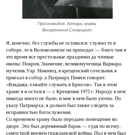
Проскомидия. Алтарь храма 
Воскресения Словущего.
Я, конечно, без службы не оставался: служил то в
соборе, то в Волоколамске на приходах — благо там в
это время все престольные праздники да чтимые
иконы: Покров, Знамение, великомученица Варвара,
мученик Уар. Наконец, в крещенский сочельник я
приехал в собор, а Патриарх Пимен говорит:
«Владыка, езжайте служить в Брюсов». Так в этом
храме я и остался — с Крещения 1972 г. Народу в нем
никогда много не было, и мне в нем было уютно. По
указу Патриарха, я должен был также следить за
исправностью богослужения.
Со временем храму было передано помещение во
дворе. Это был деревянный барак — судя по всему,
самострой времен гражданской войны. Пол в нем был