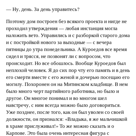
— Ну, день. За день управитесь?
Поэтому дом построен без всякого проекта и нигде не
проходил утверждения — любая инстанция могла
наложить вето. Управились и с разборкой старого дома
и с постройкой нового за выходные — с вечера
пятницы до утра понедельника. А Куроедов все время
сидел и трясся, не позвонят ли с вопросом, что
происходит. Но все обошлось. Вообще Куроедов был
неплохой человек. Я до сих пор чту его память и в день
его смерти вместе с его женой и дочерью посещаю его
могилу. Похоронен он на Митинском кладбище. В нем
было много черт партийного работника, но было и
другое. Он многое понимал и во многом шел
навстречу, с ним всегда можно было договориться.
Уже позднее, после того, как он был уволен со своей
должности, он признался: «Владыка, я же мальчишкой
в храме прислуживал!» То же можно сказать и о
Карпове. Это была очень интересная фигура с