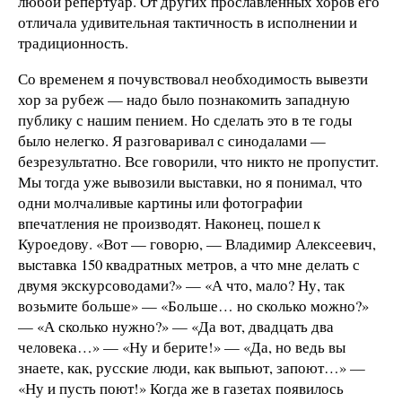
любой репертуар. От других прославленных хоров его
отличала удивительная тактичность в исполнении и
традиционность.
Со временем я почувствовал необходимость вывезти
хор за рубеж — надо было познакомить западную
публику с нашим пением. Но сделать это в те годы
было нелегко. Я разговаривал с синодалами —
безрезультатно. Все говорили, что никто не пропустит.
Мы тогда уже вывозили выставки, но я понимал, что
одни молчаливые картины или фотографии
впечатления не производят. Наконец, пошел к
Куроедову. «Вот — говорю, — Владимир Алексеевич,
выставка 150 квадратных метров, а что мне делать с
двумя экскурсоводами?» — «А что, мало? Ну, так
возьмите больше» — «Больше… но сколько можно?»
— «А сколько нужно?» — «Да вот, двадцать два
человека…» — «Ну и берите!» — «Да, но ведь вы
знаете, как, русские люди, как выпьют, запоют…» —
«Ну и пусть поют!» Когда же в газетах появилось