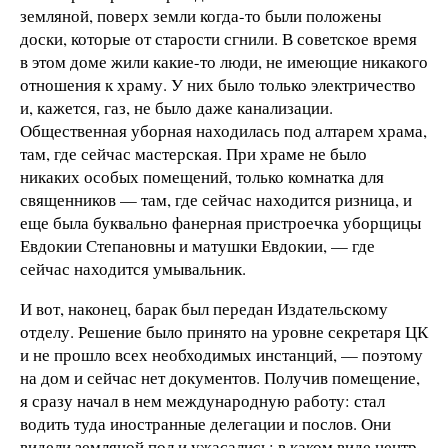
земляной, поверх земли когда-то были положены
доски, которые от старости сгнили. В советское время
в этом доме жили какие-то люди, не имеющие никакого
отношения к храму. У них было только электричество
и, кажется, газ, не было даже канализации.
Общественная уборная находилась под алтарем храма,
там, где сейчас мастерская. При храме не было
никаких особых помещений, только комнатка для
священников — там, где сейчас находится ризница, и
еще была буквально фанерная пристроечка уборщицы
Евдокии Степановны и матушки Евдокии, — где
сейчас находится умывальник.
И вот, наконец, барак был передан Издательскому
отделу. Решение было принято на уровне секретаря ЦК
и не прошло всех необходимых инстанций, — поэтому
на дом и сейчас нет документов. Получив помещение,
я сразу начал в нем международную работу: стал
водить туда иностранные делегации и послов. Они
видели земляной пол и ужасались: в каком виде центр