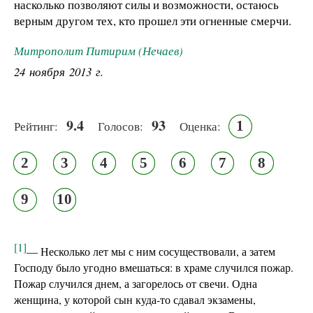
насколько позволяют силы и возможности, остаюсь
верным другом тех, кто прошел эти огненные смерчи.
Митрополит Питирим (Нечаев)
24 ноября 2013 г.
9.4
93
1
Рейтинг:
Голосов:
Оценка:
2
3
4
5
6
7
8
9
10
[1]
— Несколько лет мы с ним сосуществовали, а затем
Господу было угодно вмешаться: в храме случился пожар.
Пожар случился днем, а загорелось от свечи. Одна
женщина, у которой сын куда-то сдавал экзамены,