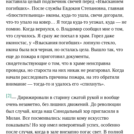
наставила целый подсвечник свечей перед «Взысканием
погибших». После службы Евдокия Степановна, главная
«блюстительница» иконы, куда-то ушла, свечи догорали,
что-то упало на ковер… Я тогда куда-то уезжал, куда — не
помню. Когда вернулся, о. Владимир сообщил мне о том,
что случилось. Я сразу же поехал в храм. Горел даже
иконостас, у «Взыскания погибших» лопнуло стекло,
икона была вся черная, но осталась цела. Вышло так, что
еще до пожара я приготовил документы,
свидетельствующие о том, что в храме неисправна
проводка, но староста на них никак не реагировал. Когда
начали расследовать причины пожара, на это обратили
внимание — тогда-то и удалось его «спихнуть».
[2]
— Дирижировали в старину сжатой рукой и вообще
очень незаметно, без лишних движений. До революции
был случай, когда наш Синодальный хор пригласили в
Милан. Все посмеивались: нашли кому искусство
показывать! Но хор имел невероятный успех, особенно
после случая, когда в зале внезапно погас свет. В полной