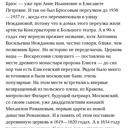
Брюс — уже при Анне Иоанновне и Елисавете
Петровне. И так он был Брюсовым переулком до 1936
—1937 гг., когда его переименовали в улицу
Неждановой, потому что в домах этого переулка жили
артисты Консерватории и Большого театра. А в 90-х
годах ему вернули прежнее название, хотя Антонина
Васильевна Нежданова нам, честно говоря, ближе, чем
полковник Брюс. Но историю не переделаешь. Церковь
наша — Воскресения словушего — поставлена на
месте древнего монастыря пророка Елисея — до сих
пор там есть Елисеевский переулок. Рядом было много
источников и были московские бани, очень
популярные. На этом месте встретились впервые
возвращенный из польского плена, из Кракова,
митрополит Филарет, будущий патриарх Московский,
со своим сыном, уже двадцатилетним юношей
Михаилом Романовым, первым царем из новой
династии Романовых. И в память об этом поставили
деревянную церковь в 1619—1620 годах. А в 1634 году