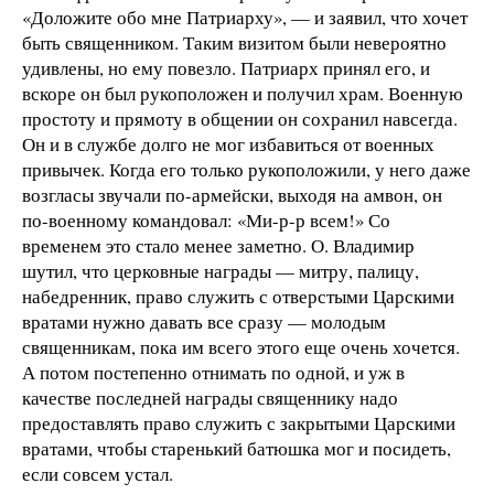
«Доложите обо мне Патриарху», — и заявил, что хочет
быть священником. Таким визитом были невероятно
удивлены, но ему повезло. Патриарх принял его, и
вскоре он был рукоположен и получил храм. Военную
простоту и прямоту в общении он сохранил навсегда.
Он и в службе долго не мог избавиться от военных
привычек. Когда его только рукоположили, у него даже
возгласы звучали по-армейски, выходя на амвон, он
по-военному командовал: «Ми-р-р всем!» Со
временем это стало менее заметно. О. Владимир
шутил, что церковные награды — митру, палицу,
набедренник, право служить с отверстыми Царскими
вратами нужно давать все сразу — молодым
священникам, пока им всего этого еще очень хочется.
А потом постепенно отнимать по одной, и уж в
качестве последней награды священнику надо
предоставлять право служить с закрытыми Царскими
вратами, чтобы старенький батюшка мог и посидеть,
если совсем устал.