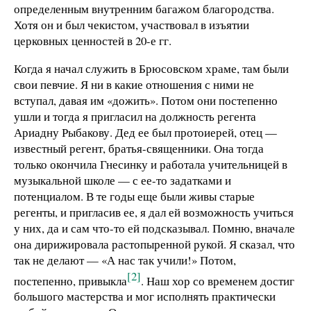
определенным внутренним багажом благородства.
Хотя он и был чекистом, участвовал в изъятии
церковных ценностей в 20-е гг.
Когда я начал служить в Брюсовском храме, там были
свои певчие. Я ни в какие отношения с ними не
вступал, давая им «дожить». Потом они постепенно
ушли и тогда я пригласил на должность регента
Ариадну Рыбакову. Дед ее был протоиерей, отец —
известный регент, братья-священники. Она тогда
только окончила Гнесинку и работала учительницей в
музыкальной школе — с ее-то задатками и
потенциалом. В те годы еще были живы старые
регенты, и пригласив ее, я дал ей возможность учиться
у них, да и сам что-то ей подсказывал. Помню, вначале
она дирижировала растопыренной рукой. Я сказал, что
так не делают — «А нас так учили!» Потом,
[2]
постепенно, привыкла
. Наш хор со временем достиг
большого мастерства и мог исполнять практически