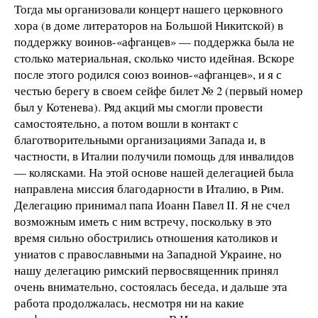
Тогда мы организовали концерт нашего церковного
хора (в доме литераторов на Большой Никитской) в
поддержку воинов-«афганцев» — поддержка была не
столько материальная, сколько чисто идейная. Вскоре
после этого родился союз воинов-«афганцев», и я с
честью берегу в своем сейфе билет № 2 (первый номер
был у Котенева). Ряд акций мы смогли провести
самостоятельно, а потом вошли в контакт с
благотворительными организациями Запада и, в
частности, в Италии получили помощь для инвалидов
— колясками. На этой основе нашей делегацией была
направлена миссия благодарности в Италию, в Рим.
Делегацию принимал папа Иоанн Павел II. Я не счел
возможным иметь с ним встречу, поскольку в это
время сильно обострились отношения католиков и
униатов с православными на Западной Украине, но
нашу делегацию римский первосвященник принял
очень внимательно, состоялась беседа, и дальше эта
работа продолжалась, несмотря ни на какие