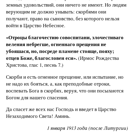
земных удовольствий, они ничего не имеют. Но людям
верующим не должно унывать: скорбями они
получают, право на сыновство, без которого нельзя
войти в Царство Небесное.
«Отроцы благочестию совоспитани, злочестиваго
веления небрегше, огненнаго прещения не
убояшася, но, посреде пламене стояще, пояху;
отцев Боже, благословен еси».
(Ирмос Рождества
Христова, глас 1, песнь 7.)
Скорби и есть огненное прещение, или испытание, но
не надо их бояться, а, как преподобные отроки,
воспевать Бога в скорбях, веруя, что они посылаются
Богом для нашего спасения.
Да спасет же всех нас Господь и введет в Царство
Незаходимого Света! Аминь.
1 января 1913 года (после Литургии)