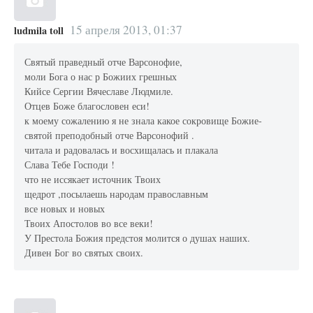
15 апреля 2013, 01:37
ludmila toll
Святый праведный отче Варсонофие,
моли Бога о нас р Божиих грешных
Кийсе Сергии Вячеславе Людмиле.
Отцев Боже благословен еси!
к моему сожалению я не знала какое сокровище Божие-
святой преподобный отче Варсонофий .
читала и радовалась и восхищалась и плакала
Слава Тебе Господи !
что не иссякает источник Твоих
щедрот ,посылаешь народам православным
все новых и новых
Твоих Апостолов во все веки!
У Престола Божия предстоя молится о душах наших.
Дивен Бог во святых своих.