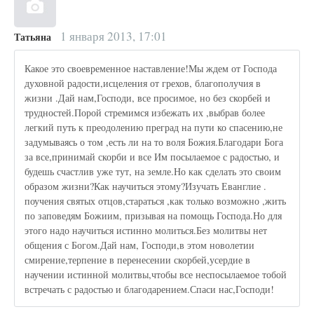
1 января 2013, 17:01
Татьяна
Какое это своевременное наставление!Мы ждем от Господа
духовной радости,исцеления от грехов, благополучия в
жизни .Дай нам,Господи, все просимое, но без скорбей и
трудностей.Порой стремимся избежать их ,выбрав более
легкий путь к преодолению преград на пути ко спасению,не
задумываясь о том ,есть ли на то воля Божия.Благодари Бога
за все,принимай скорби и все Им посылаемое с радостью, и
будешь счастлив уже тут, на земле.Но как сделать это своим
образом жизни?Как научиться этому?Изучать Еванглие .
поучения святых отцов,стараться ,как только возможно ,жить
по заповедям Божиим, призывая на помощь Господа.Но для
этого надо научиться истинно молиться.Без молитвы нет
общения с Богом.Дай нам, Господи,в этом новолетии
смирение,терпение в перенесении скорбей,усердие в
научении истинной молитвы,чтобы все неспосылаемое тобой
встречать с радостью и благодарением.Спаси нас,Господи!