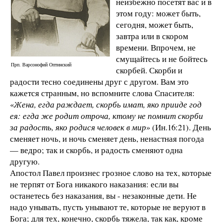
неизбежно посетят вас и в
этом году: может быть,
сегодня, может быть,
завтра или в скором
времени. Впрочем, не
смущайтесь и не бойтесь
Прп. Варсонофий Оптинский
скорбей. Скорби и
радости тесно соединены друг с другом. Вам это
кажется странным, но вспомните слова Спасителя:
«
Жена, егда раждает, скорбь имат, яко прииде год
ея: егда же родит отроча, ктому не помнит скорби
за радость, яко родися человек в мир
» (Ин.16:21). День
сменяет ночь, и ночь сменяет день, ненастная погода
— ведро; так и скорбь, и радость сменяют одна
другую.
Апостол Павел произнес грозное слово на тех, которые
не терпят от Бога никакого наказания: если вы
останетесь без наказания, вы - незаконные дети. Не
надо унывать, пусть унывают те, которые не веруют в
Бога; для тех, конечно, скорбь тяжела, так как, кроме