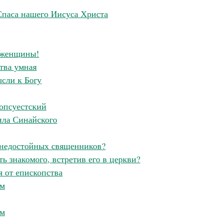
 Спаса нашего Иисуса Христа
ь женщины!
тва умная
ысли к Богу
опсуестский
ила Синайского
 недостойных священников?
ь знакомого, встретив его в церкви?
я от епископства
ом
ом