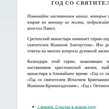
ГОД СО СВЯТИТ
Поминайте наставников ваших, которые п
взирая на кончину их жизни, подражайт
апостол Павел.
Сретенский монастырь начинает серию цер
святителем Иоанном Златоустом». Изо дн
ответы на многие вопросы духовной жизн
Календари этой серии, знакомящие 
наставников христианской жизни, вый
монастыря в ближайшее время: «Год со с
«Год со святителем Игнатием Брянчанин
Иоанном Кронштадтским», «Год с Оптинск
1 января. Счастье в новом году