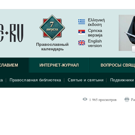
Ελληνική
έκδοση
Српска
верзиjа
English
Православный
version
календарь
СЛАВИЕМ
ИНТЕРНЕТ-ЖУРНАЛ
ВОПРОСЫ СВЯЩ
ка
|
Православная библиотека
|
Святые и святыни
|
Подвижники 
1 965 просмотров
Ра