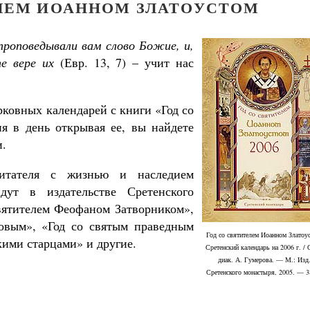
ЕЛЕМ ИОАННОМ ЗЛАТОУСТОМ
роповедывали вам слово Божие, и,
е вере их
(Евр. 13, 7) – учит нас
ковных календарей с книги «Год со
я в день открывая ее, вы найдете
и.
читателя с жизнью и наследием
дут в издательстве Сретенского
вятителем Феофаном Затворником»,
овым», «Год со святым праведным
Год со святителем Иоанном Златоу
ими старцами» и другие.
Сретенский календарь на 2006 г. / 
диак. А. Гумерова. — М.: Изд
Сретенского монастыря, 2005. — 3