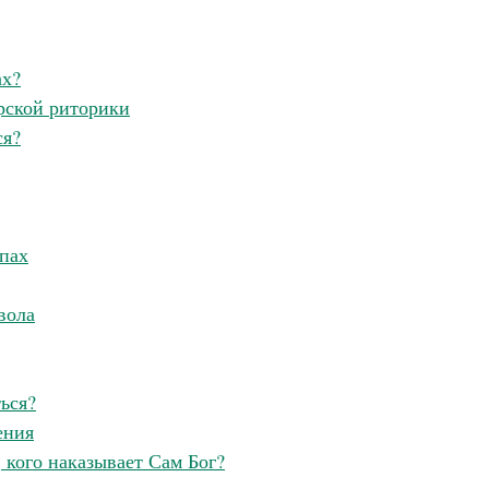
ах?
рской риторики
ся?
Великомученик Георгий Победоносец. Научись у
святого
Роман Котов
Чего ждет от нас Бог. 10 за
Святитель Николай 
опах
вола
ься?
ения
, кого наказывает Сам Бог?