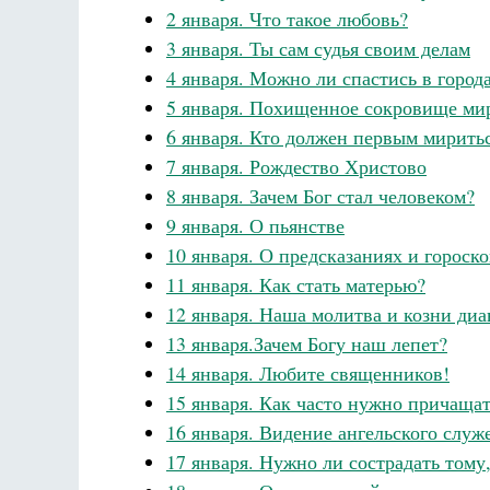
2 января. Что такое любовь?
3 января. Ты сам судья своим делам
4 января. Можно ли спастись в город
5 января. Похищенное сокровище ми
6 января. Кто должен первым мирить
7 января. Рождество Христово
 будет
де Грааф
8 января. Зачем Бог стал человеком?
Как найти своё место в жизни
Кирилл Мурышев
9 января. О пьянстве
10 января. О предсказаниях и гороск
11 января. Как стать матерью?
12 января. Наша молитва и козни диа
13 января.Зачем Богу наш лепет?
14 января. Любите священников!
15 января. Как часто нужно причащат
16 января. Видение ангельского служ
17 января. Нужно ли сострадать тому