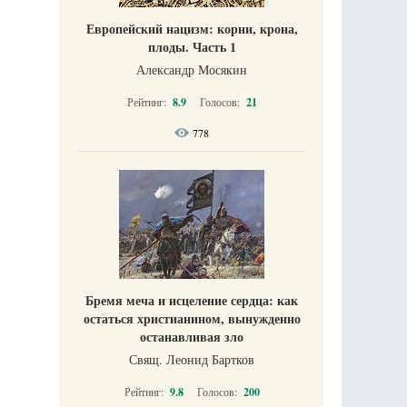
Европейский нацизм: корни, крона,
плоды. Часть 1
Александр Мосякин
Рейтинг:
8.9
Голосов:
21
778
Бремя меча и исцеление сердца: как
остаться христианином, вынужденно
останавливая зло
Свящ. Леонид Бартков
Рейтинг:
9.8
Голосов:
200