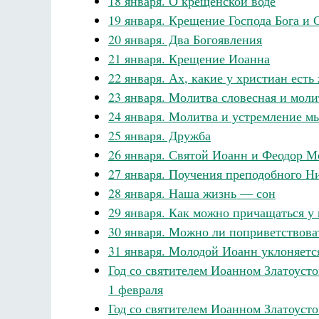
18 января. О крещенской воде
19 января. Крещение Господа Бога и
20 января. Два Богоявления
21 января. Крещение Иоанна
22 января. Ах, какие у христиан ест
23 января. Молитва словесная и моли
24 января. Молитва и устремление м
25 января. Дружба
26 января. Святой Иоанн и Феодор М
27 января. Поучения преподобного Н
28 января. Наша жизнь — сон
29 января. Как можно причащаться у
30 января. Можно ли поприветствоват
31 января. Молодой Иоанн уклоняетс
Год со святителем Иоанном Златоуст
1 февраля
Год со святителем Иоанном Златоуст