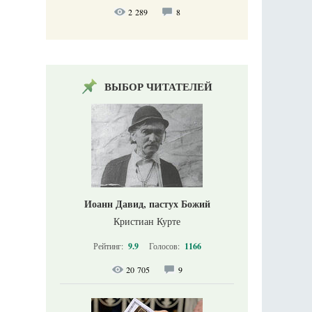
2 289
8
ВЫБОР ЧИТАТЕЛЕЙ
Иоанн Давид, пастух Божий
Кристиан Курте
Рейтинг:
9.9
Голосов:
1166
20 705
9