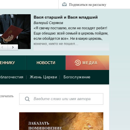
Подписаться на рассылку
Вася старший и Вася младший
Валерий Серяков
«Я свечку поставлю, если не посадят ребят!
Еще обещаю: всей семьей в церковь пойдем,
если обойдется все». Ни в какую церковь,
конечно, никто не пошел…
ЕННИКУ
НОВОСТИ
МЕДИА
благочестия
|
Жизнь Церкви
|
Богослужение
спечатать