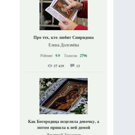
Про тех, кто любит Спиридона
Елена Долгачёва
Рейтинг:
9.9
Голосов:
2796
37 419
13
Как Богородица исцелила девочку, а
потом пришла к ней домой
Дмитрий Злодорев