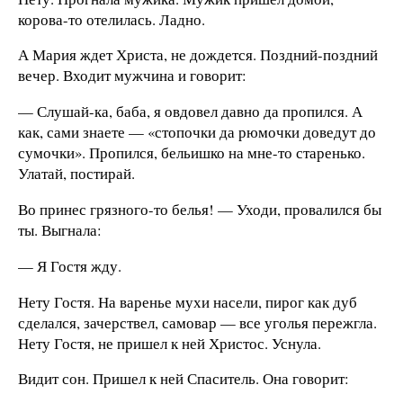
корова-то отелилась. Ладно.
А Мария ждет Христа, не дождется. Поздний-поздний
вечер. Входит мужчина и говорит:
— Слушай-ка, баба, я овдовел давно да пропился. А
как, сами знаете — «стопочки да рюмочки доведут до
сумочки». Пропился, бельишко на мне-то старенько.
Улатай, постирай.
Во принес грязного-то белья! — Уходи, провалился бы
ты. Выгнала:
— Я Гостя жду.
Нету Гостя. На варенье мухи насели, пирог как дуб
сделался, зачерствел, самовар — все уголья пережгла.
Нету Гостя, не пришел к ней Христос. Уснула.
Видит сон. Пришел к ней Спаситель. Она говорит: