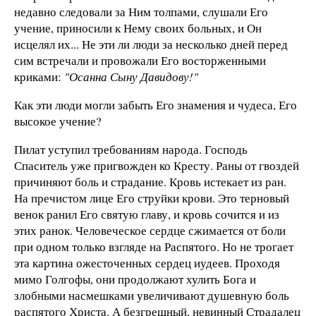
недавно следовали за Ним толпами, слушали Его
учение, приносили к Нему своих больных, и Он
исцелял их... Не эти ли люди за несколько дней перед
сим встречали и провожали Его восторженными
криками:
"Осанна Сыну Давидову!"
Как эти люди могли забыть Его знамения и чудеса, Его
высокое учение?
Пилат уступил требованиям народа. Господь
Спаситель уже пригвожден ко Кресту. Раны от гвоздей
причиняют боль и страдание. Кровь истекает из ран.
На пречистом лице Его струйки крови. Это терновый
венок ранил Его святую главу, и кровь сочится и из
этих ранок. Человеческое сердце сжимается от боли
при одном только взгляде на Распятого. Но не трогает
эта картина ожесточенных сердец иудеев. Проходя
мимо Голгофы, они продолжают хулить Бога и
злобными насмешками увеличивают душевную боль
распятого Христа. А безгрешный, невинный Страдалец