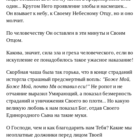
один... Кругом Него проявление злобы и насмешек...
Он взывает к небу, к Своему Небесному Отцу, но и оно
молчит.
По человечеству Он оставлен в эти минуты и Своим
Отцом.
Какова, значит, сила зла и греха человеческого, если во
искупление ее понадобилось такое ужасное наказание!
Скорбная чаша была так горька, что в конце страданий
исторгла страшный предсмертный вопль:
"Боже Мой,
Боже Мой, почто Мя оставил еси!"
Не ропот и не
отчаяние выразил Умирающий, а показал безмерность
страданий и уничижения Своего во плоти... Но какую
великую любовь к нам показал Бог, отдав Своего
Единородного Сына на такие муки.
О Господи, чем и как благодарить нам Тебя? Какие мы
неоплатные должники перед лицом Твоей