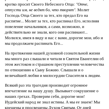
кротко просит Своего Небесного Отца:
"Отче,
отпусти им, не ведят бо, что творят".
Молит
Господь Отца Своего за тех, кто предал Его на
распятие... Молит за тех, кто распинал Его, исполняя
повеление начальников, а сами, возможно, и
действительно не знали, кого они распинают...
Молился, имея в виду и нас с вами, дорогие мои, ибо и
мы продолжаем распинать Его...
На протяжении нашей духовной сознательной жизни
мы много раз слышали и читали в Святом Евангелии об
этом жестоком и страшном преступлении человечества
по отношению к Сыну Божию. Слышали и о
величайшей любви и милосердии Спасителя к людям.
Всякий раз эта трагедия производит огромное
впечатление на нашу душу. Вызывает сокрушение о
наших грехах. Проверим себя, дорогие мои!
Иудейский народ не знал истины. А мы ее знаем! Мы
крещены и просвещены Духом Святым. От дней