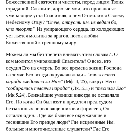
Божественной святости и чистоты, перед лицом Твоих
страданий. Слышите, дорогие мои, что произносят
умирающие уста Спасителя, о чем Он молится Своему
Небесному Отцу?
"Отче, отпусти им, не ведят бо,
что творят"
. Из умирающего сердца, из холодеющих
уст льется молитва за врагов, поток любви
Божественной к грешному миру.
Можем ли мы без трепета внимать этим словам?.. О
ком молится умирающий Спаситель? О всех, кто
осудил Его на смерть. Во все времена жизни Господа
на земле Его всегда окружали люди -
"множество
народа следовало за Ним"
(Мф. 4, 25), вокруг Него
"собирались тысячи народа"
(Лк.12,1) и
"теснили Его"
(Мк.5,24). Ближайшие ученики никогда не оставляли
Его. Но когда Он был взят и предстал пред судом
беззаконных первосвященников и фарисеев, Он
остался один... Где же были все окружавшие и
теснившие Его прежде люди? Где исцеленные Им,
больные и многочисленные слушатели? Где Его