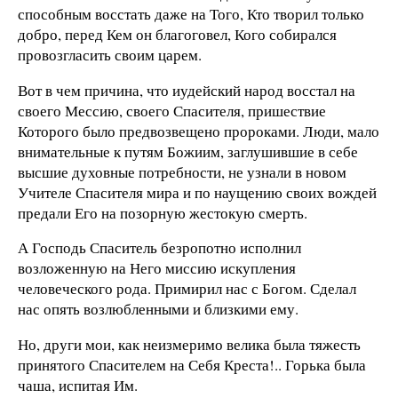
способным восстать даже на Того, Кто творил только
добро, перед Кем он благоговел, Кого собирался
провозгласить своим царем.
Вот в чем причина, что иудейский народ восстал на
своего Мессию, своего Спасителя, пришествие
Которого было предвозвещено пророками. Люди, мало
внимательные к путям Божиим, заглушившие в себе
высшие духовные потребности, не узнали в новом
Учителе Спасителя мира и по наущению своих вождей
предали Его на позорную жестокую смерть.
А Господь Спаситель безропотно исполнил
возложенную на Него миссию искупления
человеческого рода. Примирил нас с Богом. Сделал
нас опять возлюбленными и близкими ему.
Но, други мои, как неизмеримо велика была тяжесть
принятого Спасителем на Себя Креста!.. Горька была
чаша, испитая Им.