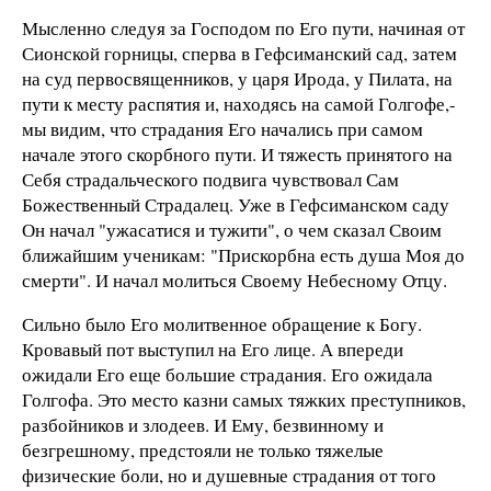
Мысленно следуя за Господом по Его пути, начиная от
Сионской горницы, сперва в Гефсиманский сад, затем
на суд первосвященников, у царя Ирода, у Пилата, на
пути к месту распятия и, находясь на самой Голгофе,-
мы видим, что страдания Его начались при самом
начале этого скорбного пути. И тяжесть принятого на
Себя страдальческого подвига чувствовал Сам
Божественный Страдалец. Уже в Гефсиманском саду
Он начал "ужасатися и тужити", о чем сказал Своим
ближайшим ученикам: "Прискорбна есть душа Моя до
смерти". И начал молиться Своему Небесному Отцу.
Сильно было Его молитвенное обращение к Богу.
Кровавый пот выступил на Его лице. А впереди
ожидали Его еще большие страдания. Его ожидала
Голгофа. Это место казни самых тяжких преступников,
разбойников и злодеев. И Ему, безвинному и
безгрешному, предстояли не только тяжелые
физические боли, но и душевные страдания от того