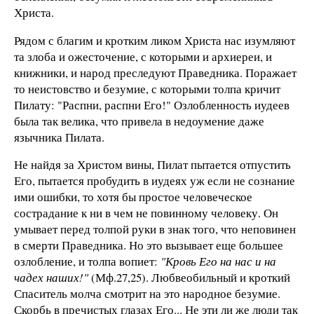
Христа.
Рядом с благим и кротким ликом Христа нас изумляют
та злоба и ожесточение, с которыми и архиереи, и
книжники, и народ преследуют Праведника. Поражает
то неистовство и безумие, с которыми толпа кричит
Пилату: "Распни, распни Его!" Озлобленность иудеев
была так велика, что привела в недоумение даже
язычника Пилата.
Не найдя за Христом вины, Пилат пытается отпустить
Его, пытается пробудить в иудеях уж если не сознание
ими ошибки, то хотя бы простое человеческое
сострадание к ни в чем не повинному человеку. Он
умывает перед толпой руки в знак того, что неповинен
в смерти Праведника. Но это вызывает еще большее
озлобление, и толпа вопиет:
"Кровь Его на нас и на
чадех наших!"
(Мф.27,25). Любвеобильный и кроткий
Спаситель молча смотрит на это народное безумие.
Скорбь в пречистых глазах Его... Не эти ли же люди так