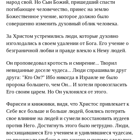
народ свой. Но Сын Божий, пришедший спасти
погибающее человечество, принес на землю
Божественное учение, которое должно было
совершенно изменить духовный облик человека.
За Христом устремились люди, которые духовно
изголодались в своем удалении от Бога. Его учение о
безграничной любви и правде влекло к Нему людей.
Он проповедовал кротость и смирение... Творил
невиданные доселе чудеса... Люди спрашивали друг
друга: "Кто Он?" Ибо никогда в Израиле не было
пророка большего, чем Он... И хотели провозгласить
Его своим царем. Но Он уклонялся от этого.
Фарисеи и книжники, видя, что Христос привлекает к
Себе все больше и больше людей, боялись потерять
свое влияние на людей и сумели восстановить иудеев
против Него. Достигнуть этого было нетрудно. Люди,
восхищавшиеся Его учением и удивлявшиеся чудесам,
не проникали глубоко в это учение и потому сделались