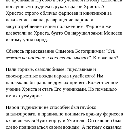
послушным орудием в руках врагов Христа. А
Христос строго обличал фарисеев и книжников за
искажение закона, развращение народа и
злоупотребление своим положением. Фарисеи же
клеветали на Христа, будто Он нарушал закон Моисеев
и этому учил народ.
Сбылось предсказание Симеона Богоприимца
:"Сей
лежит на падение и восстание многих".
Кто же пал?
Пали гордые, самолюбивые, тщеславные и
своекорыстные вожди народа иудейского! Им
надлежало бы раньше других принять Божественное
учение Христа и стать Его учениками. Но помешало
им их суемудрие.
Народ иудейский не способен был глубоко
анализировать и правильно понимать вражду фарисеев
к явившемуся Чудотворцу и Учителю. Он склонен был
слепо повиноваться своим вождям. А потому оказался