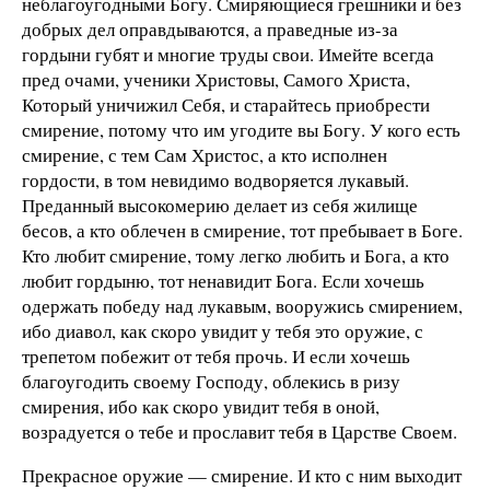
неблагоугодными Богу. Смиряющиеся грешники и без
добрых дел оправдываются, а праведные из-за
гордыни губят и многие труды свои. Имейте всегда
пред очами, ученики Христовы, Самого Христа,
Который уничижил Себя, и старайтесь приобрести
смирение, потому что им угодите вы Богу. У кого есть
смирение, с тем Сам Христос, а кто исполнен
гордости, в том невидимо водворяется лукавый.
Преданный высокомерию делает из себя жилище
бесов, а кто облечен в смирение, тот пребывает в Боге.
Кто любит смирение, тому легко любить и Бога, а кто
любит гордыню, тот ненавидит Бога. Если хочешь
одержать победу над лукавым, вооружись смирением,
ибо диавол, как скоро увидит у тебя это оружие, с
трепетом побежит от тебя прочь. И если хочешь
благоугодить своему Господу, облекись в ризу
смирения, ибо как скоро увидит тебя в оной,
возрадуется о тебе и прославит тебя в Царстве Своем.
Прекрасное оружие — смирение. И кто с ним выходит