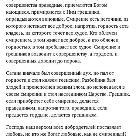
совершенства праведные, приемлются Богом
кающиеся, примиряются с Ним грешники,
оправдываются виновные. Смирение есть источник, из
которого истекает все доброе; напротив, гордость есть
кладезь, из которого течет все худое. Кто облечен
смирением, в том живет все доброе, а кто облечен
гордостью, в том пребывает все худое. Смирение и
грешников возводит к совершенству, а гордость и
совершенных доводит до порока.
Сатана вначале был совершенный дух, но пал от
гордости и стал князем геенским. Разбойник был
злодей и преисполнен всяким злом, но исповедался в
своем смирении и стал наследником Царства. Грешник,
если приобретет себе смирение, делается
праведником, напротив того, праведник, если
предается гордыне, делается грешником.
Господь наш верхом всех добродетелей поставляет
любовь, но кто же богат любовью, как не смиренный?