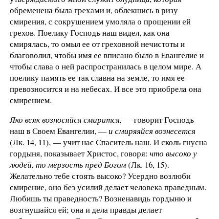
обременена была грехами и, облекшись в ризу
смирения, с сокрушением умоляла о прощении ей
грехов. Поелику Господь наш видел, как она
смирялась, то омыл ее от греховной нечистоты и
благоволил, чтобы имя ее вписано было в Евангелие и
чтобы слава о ней распространилась в целом мире. А
поелику память ее так славна на земле, то имя ее
превозносится и на небесах. И все это приобрела она
смирением.
Яко всяк возносяйся смирится,
— говорит Господь
наш в Своем Евангелии, —
и смиряяйся вознесется
(Лк. 14, 11), — учит нас Спаситель наш. И сколь гнусна
гордыня, показывает Христос, говоря:
что высоко у
людей, то мерзость пред Богом
(Лк. 16, 15).
Желательно тебе стоять высоко? Усердно возлюби
смирение, оно без усилий делает человека праведным.
Любишь ты праведность? Возненавидь гордыню и
возгнушайся ей; она и дела правды делает