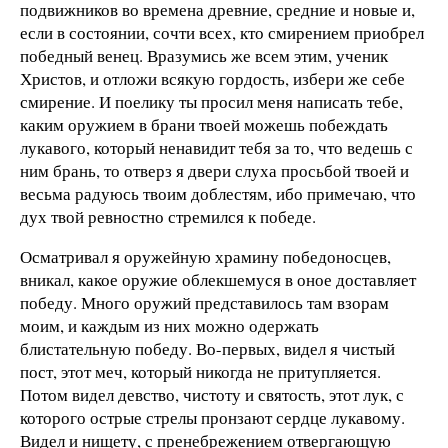
подвижников во времена древние, средние и новые и,
если в состоянии, сочти всех, кто смирением приобрел
победный венец. Вразумись же всем этим, ученик
Христов, и отложи всякую гордость, избери же себе
смирение. И поелику ты просил меня написать тебе,
каким оружием в брани твоей можешь побеждать
лукавого, который ненавидит тебя за то, что ведешь с
ним брань, то отверз я двери слуха просьбой твоей и
весьма радуюсь твоим доблестям, ибо примечаю, что
дух твой ревностно стремился к победе.
Осматривал я оружейную храмину победоносцев,
вникал, какое оружие облекшемуся в оное доставляет
победу. Много оружий представилось там взорам
моим, и каждым из них можно одержать
блистательную победу. Во-первых, видел я чистый
пост, этот меч, который никогда не притупляется.
Потом видел девство, чистоту и святость, этот лук, с
которого острые стрелы пронзают сердце лукавому.
Видел и нищету, с пренебрежением отвергающую