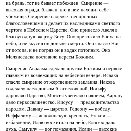
на брань, тот не бывает побежден. Смирение —
высокая ограда, блажен, кто в нем находит себе
убежище. Смирение наделяет непорочных
благословениями и делает их наследниками светлого
чертога в Небесном Царстве. Оно принесло Авеля в
благоугодную жертву Богу. Оно преложило Еноха на
небо, и не вкусил он доныне смерти. Оно спасло Ноя
от потопа, и не погряз он в водах потопных. Оно
Мелхиседека поставило иереем Божиим.
Смирение Авраама сделало другом Божиим и первым
главным из возлежащих на небесной вечере. Исаака
спасло смирение от жертвенного заклания, Иакова
соделало наследником благословений, Иосифу
даровало Царство, Моисея увенчало сиянием, Аарону
дало первосвященство, Иисусу — предводительство
народом, Давиду — царство, Гедеону — победу,
Неффалиму — исполинскую крепость, Езекии —
избавление, Илию восхитило на небо, Елисею дало
духа, Самуилу — рог помазания, Исаии — высокие