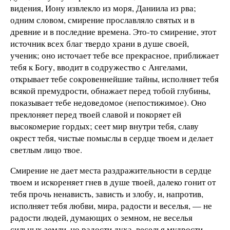
видения, Иону извлекло из моря, Даниила из рва;
одним словом, смирение прославляло святых и в
древние и в последние времена. Это-то смирение, этот
источник всех благ твердо храни в душе своей,
ученик; оно источает тебе все прекрасное, приближает
тебя к Богу, вводит в содружество с Ангелами,
открывает тебе сокровеннейшие тайны, исполняет тебя
всякой премудрости, обнажает перед тобой глубины,
показывает тебе недоведомое (непостижимое). Оно
преклоняет перед твоей славой и покоряет ей
высокомерие гордых; сеет мир внутри тебя, славу
окрест тебя, чистые помыслы в сердце твоем и делает
светлым лицо твое.
Смирение не дает места раздражительности в сердце
твоем и искореняет гнев в душе твоей, далеко гонит от
тебя прочь ненависть, зависть и злобу, и, напротив,
исполняет тебя любви, мира, радости и веселья, — не
радости людей, думающих о земном, не веселья
сильных земли, но радости духа, веселья мудрости.