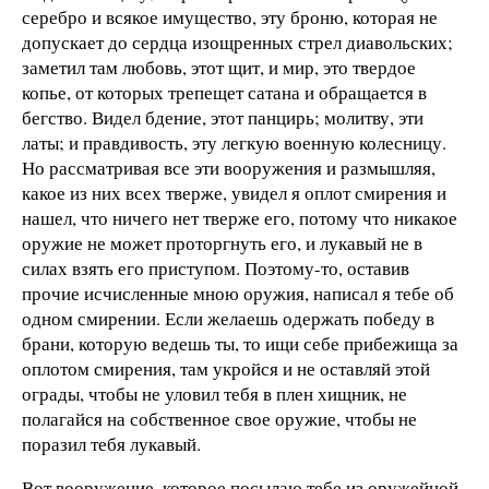
серебро и всякое имущество, эту броню, которая не
допускает до сердца изощренных стрел диавольских;
заметил там любовь, этот щит, и мир, это твердое
копье, от которых трепещет сатана и обращается в
бегство. Видел бдение, этот панцирь; молитву, эти
латы; и правдивость, эту легкую военную колесницу.
Но рассматривая все эти вооружения и размышляя,
какое из них всех тверже, увидел я оплот смирения и
нашел, что ничего нет тверже его, потому что никакое
оружие не может проторгнуть его, и лукавый не в
силах взять его приступом. Поэтому-то, оставив
прочие исчисленные мною оружия, написал я тебе об
одном смирении. Если желаешь одержать победу в
брани, которую ведешь ты, то ищи себе прибежища за
оплотом смирения, там укройся и не оставляй этой
ограды, чтобы не уловил тебя в плен хищник, не
полагайся на собственное свое оружие, чтобы не
поразил тебя лукавый.
Вот вооружение, которое посылаю тебе из оружейной