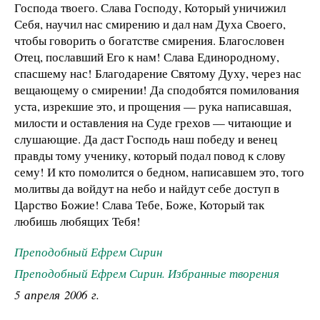
Господа твоего. Слава Господу, Который уничижил
Себя, научил нас смирению и дал нам Духа Своего,
чтобы говорить о богатстве смирения. Благословен
Отец, пославший Его к нам! Слава Единородному,
спасшему нас! Благодарение Святому Духу, через нас
вещающему о смирении! Да сподобятся помилования
уста, изрекшие это, и прощения — рука написавшая,
милости и оставления на Суде грехов — читающие и
слушающие. Да даст Господь наш победу и венец
правды тому ученику, который подал повод к слову
сему! И кто помолится о бедном, написавшем это, того
молитвы да войдут на небо и найдут себе доступ в
Царство Божие! Слава Тебе, Боже, Который так
любишь любящих Тебя!
Преподобный Ефрем Сирин
Преподобный Ефрем Сирин. Избранные творения
5 апреля 2006 г.