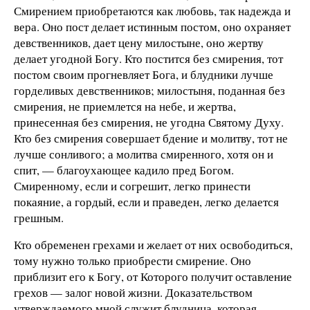
Смирением приобретаются как любовь, так надежда и
вера. Оно пост делает истинным постом, оно охраняет
девственников, дает цену милостыне, оно жертву
делает угодной Богу. Кто постится без смирения, тот
постом своим прогневляет Бога, и блудники лучше
горделивых девственников; милостыня, поданная без
смирения, не приемлется на небе, и жертва,
принесенная без смирения, не угодна Святому Духу.
Кто без смирения совершает бдение и молитву, тот не
лучше сонливого; а молитва смиренного, хотя он и
спит, — благоухающее кадило пред Богом.
Смиренному, если и согрешит, легко принести
покаяние, а гордый, если и праведен, легко делается
грешным.
Кто обременен грехами и желает от них освободиться,
тому нужно только приобрести смирение. Оно
приблизит его к Богу, от Которого получит оставление
грехов — залог новой жизни. Доказательством
утверждаемого мной служит блудница, которая