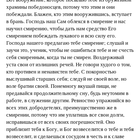
храмины победоносцев, потому что этим и они
побеждали. Блажен, кто этим вооружившись, вступает
в брань. Господь наш Сам облекся в смирение и нас
научил смирению, чтобы дать нам средство Его
смирением побеждать лукавого и всю силу его.
Господа нашего предлагаю тебе смирение; слушай и
заучи это, ученик, чтобы не ошибиться тебе и не счесть
себя смиренным, когда ты не смирен. Воздерживай
уста свои от излишних речей. Не говори худого о том,
кто противен и ненавистен тебе. С покорностью
выслушивай старших себя; следуй не своей воле, но
воле братии своей. Понемногу вкушай пищи, не
предавайся продолжительному сну, будь неутомим в
работе, в служении другим. Ревностно упражняйся во
всех этих добродетелях, преимущественно же в
смирении, потому что им уплатишь все свои долги,
исправишься от всех своих погрешностей. Оно
приблизит тебя к Богу, и Бог возвеселится о тебе и тебя
возвеселит, и сделаешься сосудом в честь и к славе