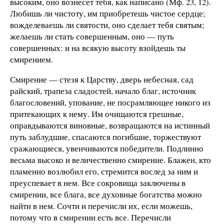
высоким, оно вознесет тебя, как написано (Мф. 23, 12).
Любишь ли чистоту, им приобретешь чистое сердце;
вожделеваешь ли святости, оно сделает тебя святым;
желаешь ли стать совершенным, оно — путь
совершенных: и на всякую высоту взойдешь ты
смирением.
Смирение — стезя к Царству, дверь небесная, сад
райский, трапеза сладостей, начало благ, источник
благословений, упование, не посрамляющее никого из
притекающих к нему. Им очищаются грешные,
оправдываются виновные, возвращаются на истинный
путь заблудшие, спасаются погибшие, торжествуют
сражающиеся, увенчиваются победители. Подлинно
весьма высоко и величественно смирение. Блажен, кто
пламенно возлюбил его, стремится вослед за ним и
преуспевает в нем. Все сокровища заключены в
смирении, все блага, все духовные богатства можно
найти в нем. Сочти и перечисли их, если можешь,
потому что в смирении есть все. Перечисли