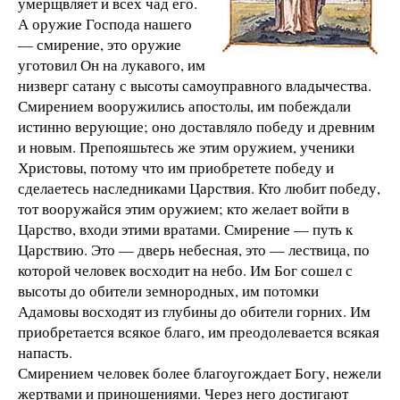
умерщвляет и всех чад его.
А оружие Господа нашего
— смирение, это оружие
уготовил Он на лукавого, им
низверг сатану с высоты самоуправного владычества.
Смирением вооружились апостолы, им побеждали
истинно верующие; оно доставляло победу и древним
и новым. Препояшьтесь же этим оружием, ученики
Христовы, потому что им приобретете победу и
сделаетесь наследниками Царствия. Кто любит победу,
тот вооружайся этим оружием; кто желает войти в
Царство, входи этими вратами. Смирение — путь к
Царствию. Это — дверь небесная, это — лествица, по
которой человек восходит на небо. Им Бог сошел с
высоты до обители земнородных, им потомки
Адамовы восходят из глубины до обители горних. Им
приобретается всякое благо, им преодолевается всякая
напасть.
Смирением человек более благоугождает Богу, нежели
жертвами и приношениями. Через него достигают