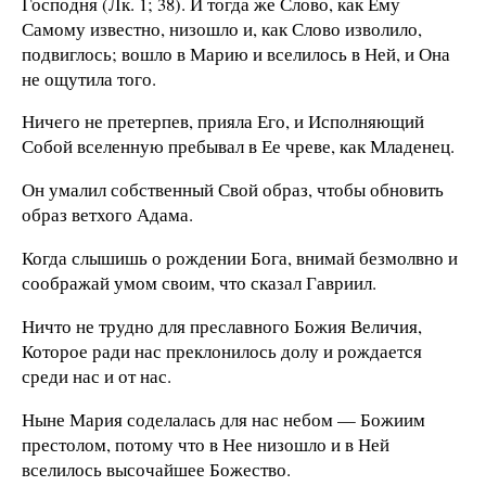
Господня (Лк. 1; 38). И тогда же Слово, как Ему
Самому известно, низошло и, как Слово изволило,
подвиглось; вошло в Марию и вселилось в Ней, и Она
не ощутила того.
Ничего не претерпев, прияла Его, и Исполняющий
Собой вселенную пребывал в Ее чреве, как Младенец.
Он умалил собственный Свой образ, чтобы обновить
образ ветхого Адама.
Когда слышишь о рождении Бога, внимай безмолвно и
соображай умом своим, что сказал Гавриил.
Ничто не трудно для преславного Божия Величия,
Которое ради нас преклонилось долу и рождается
среди нас и от нас.
Ныне Мария соделалась для нас небом — Божиим
престолом, потому что в Нее низошло и в Ней
вселилось высочайшее Божество.