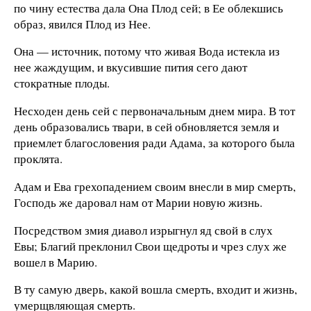
по чину естества дала Она Плод сей; в Ее облекшись
образ, явился Плод из Нее.
Она — источник, потому что живая Вода истекла из
нее жаждущим, и вкусившие пития сего дают
стократные плоды.
Несходен день сей с первоначальным днем мира. В тот
день образовались твари, в сей обновляется земля и
приемлет благословения ради Адама, за которого была
проклята.
Адам и Ева грехопадением своим внесли в мир смерть,
Господь же даровал нам от Марии новую жизнь.
Посредством змия диавол изрыгнул яд свой в слух
Евы; Благий преклонил Свои щедроты и чрез слух же
вошел в Марию.
В ту самую дверь, какой вошла смерть, входит и жизнь,
умерщвляющая смерть.