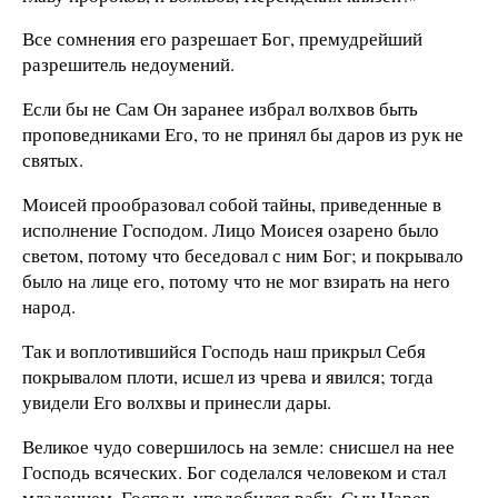
Все сомнения его разрешает Бог, премудрейший
разрешитель недоумений.
Если бы не Сам Он заранее избрал волхвов быть
проповедниками Его, то не принял бы даров из рук не
святых.
Моисей прообразовал собой тайны, приведенные в
исполнение Господом. Лицо Моисея озарено было
светом, потому что беседовал с ним Бог; и покрывало
было на лице его, потому что не мог взирать на него
народ.
Так и воплотившийся Господь наш прикрыл Себя
покрывалом плоти, исшел из чрева и явился; тогда
увидели Его волхвы и принесли дары.
Великое чудо совершилось на земле: снисшел на нее
Господь всяческих. Бог соделался человеком и стал
младенцем, Господь уподобился рабу, Сын Царев —