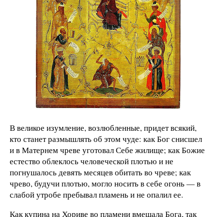
​В великое изумление, возлюбленные, придет всякий,
кто станет размышлять об этом чуде: как Бог снисшел
и в Матернем чреве уготовал Себе жилище; как Божие
естество облеклось человеческой плотью и не
погнушалось девять месяцев обитать во чреве; как
чрево, будучи плотью, могло носить в себе огонь — в
слабой утробе пребывал пламень и не опалил ее.
Как купина на Хориве во пламени вмещала Бога, так