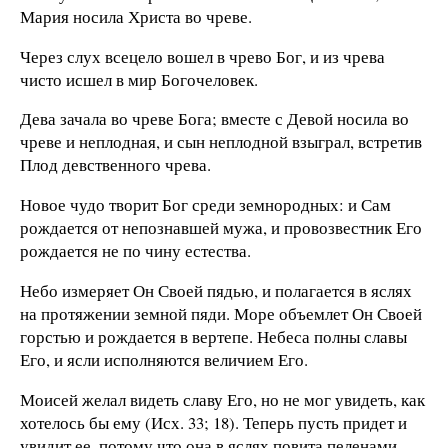
Мария носила Христа во чреве.
Через слух всецело вошел в чрево Бог, и из чрева
чисто исшел в мир Богочеловек.
Дева зачала во чреве Бога; вместе с Девой носила во
чреве и неплодная, и сын неплодной взыграл, встретив
Плод девственного чрева.
Новое чудо творит Бог среди земнородных: и Сам
рождается от непознавшей мужа, и провозвестник Его
рождается не по чину естества.
Небо измеряет Он Своей пядью, и полагается в яслях
на протяжении земной пяди. Море объемлет Он Своей
горстью и рождается в вертепе. Небеса полны славы
Его, и ясли исполняются величием Его.
Моисей желал видеть славу Его, но не мог увидеть, как
хотелось бы ему (Исх. 33; 18). Теперь пусть придет и
увидит ее, потому что она в яслях повита пеленами.