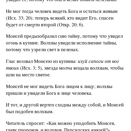
Не мог тогда человек видеть Бога и остаться живым
(Исх. 33; 20); теперь всякий, кто видит Его, спасен
будет от смерти второй (Откр. 20; 6).
Моисей предызобразил сию тайну, потому что увидел
огонь в купине. Волхвы увидели исполнение тайны,
потому что узрели свет в пеленах.
Глас воззвал Моисею из купины:
изуй сапоги от ног
твоих
(Исх. 3; 5), звезда молча вещала волхвам, чтобы
шли на место святое.
Моисей не мог видеть Бога лицом к лицу; волхвы
пришли и увидели Бога в лице человека.
И тот, и другой вертеп сходны между собой, и Моисей
был подобен волхвам.
Читатель спросит: «Как можно уподобить Моисея,
главу пророков, и волхвов, Персидских князей?»