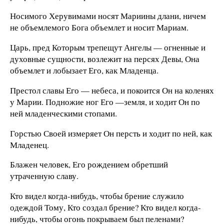
Носимого Херувимами носят Мариины длани, ничем
не объемлемого Бога объемлет и носит Мариам.
Царь, пред Которым трепещут Ангелы — огненные и
духовные сущности, возлежит на персях Девы, Она
объемлет и лобызает Его, как Младенца.
Престол славы Его — небеса, и покоится Он на коленях
у Марии. Подножие ног Его —земля, и ходит Он по
ней младенческими стопами.
Горстью Своей измеряет Он персть и ходит по ней, как
Младенец.
Блажен человек, Его рождением обретший
утраченную славу.
Кто видел когда-нибудь, чтобы брение служило
одеждой Тому, Кто создал брение? Кто видел когда-
нибудь, чтобы огонь покрываем был пеленами?