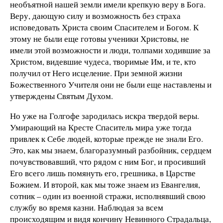
необъятной нашей земли имели крепкую веру в Бога.
Веру, дающую силу и возможность без страха
исповедовать Христа своим Спасителем и Богом. К
этому не были еще готовы ученики Христовы, не
имели этой возможности и люди, толпами ходившие за
Христом, видевшие чудеса, творимые Им, и те, кто
получил от Него исцеление. При земной жизни
Божественного Учителя они не были еще наставлены и
утверждены Святым Духом.
Но уже на Голгофе зародилась искра твердой веры.
Умирающий на Кресте Спаситель мира уже тогда
привлек к Себе людей, которые прежде не знали Его.
Это, как мы знаем, благоразумный разбойник, сердцем
почувствовавший, что рядом с ним Бог, и просивший
Его всего лишь помянуть его, грешника, в Царстве
Божием. И второй, как мы тоже знаем из Евангелия,
сотник – один из военной стражи, исполнявший свою
службу во время казни. Наблюдая за всем
происходящим и видя кончину Невинного Страдальца,