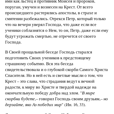
ими как льстец и противник Моисея и пророков,
поруган, умучен и вознесен на Крест. От всего
происшедшего растерялись апостолы, в страхе и
смятении разбежались. Отрекся Петр, который только
что на вечери уверял Господа, что даже если все
ученики соблазнятся о Нем, то он, Петр, даже если ему
будут угрожать смертью, не отречется от своего
Господа.
В Своей прощальной беседе Господь старался
подготовить Своих учеников к предстоящему
страшному событию. Вся эта беседа
свидетельствовала и о глубокой скорби Самого Христа
Спасителя. Но в ней есть и светлые мысли о том, что
Крест – это слава, что страдания ведут к вечной
радости, к миру во Христе и твердой надежде на
окончательную победу добра над злом. "
В мире
скорбни будете
,– говорил Господь своим друзьям,–
но
дерзайте, яко Аз победих мир
" (Ин. 16, 33).