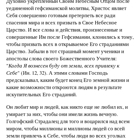
Духовно укрепленный Своим Небесным Отцом после
уединенной гефсиманской молитвы, Христос являет
Себя совершенно готовым претерпеть все ради
спасения мира и всех призвать в Свое Небесное
Царство. И все слова и действия, произнесенные и
совершенные Им после Гефсимании, клонились к тому,
чтобы призвать всех в открываемое Его страданиями
Царство. Забыли в тот страшный момент ученики и
апостолы слова своего Божественного Учителя:
"
Когда Я вознесен буду от земли, всех привлеку к
Себе
" (Ин. 12, 32). А этими словами Господь
предсказывал, каким будет конец Его земной жизни и
какие возможности откроются людям в результате
искупительных Его страданий.
Он любит мир и людей, как никто еще не любил их, и
умирает за них, чтобы они имели жизнь вечную.
Голгофский Страдалец для того и воцарился над всем
миром, чтобы миллионы и миллионы людей со всей
земли привлечь к Себе, чтобы люди во всех уголках