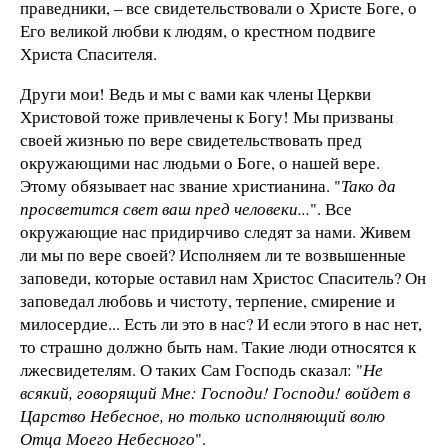
праведники, – все свидетельствовали о Христе Боге, о
Его великой любви к людям, о крестном подвиге
Христа Спасителя.
Други мои! Ведь и мы с вами как члены Церкви
Христовой тоже привлечены к Богу! Мы призваны
своей жизнью по вере свидетельствовать пред
окружающими нас людьми о Боге, о нашей вере.
Этому обязывает нас звание христианина. "
Тако да
просветится свет ваш пред человеки...
". Все
окружающие нас придирчиво следят за нами. Живем
ли мы по вере своей? Исполняем ли те возвышенные
заповеди, которые оставил нам Христос Спаситель? Он
заповедал любовь и чистоту, терпение, смирение и
милосердие... Есть ли это в нас? И если этого в нас нет,
то страшно должно быть нам. Такие люди относятся к
лжесвидетелям. О таких Сам Господь сказал: "
Не
всякий, говорящий Мне: Господи! Господи! войдет в
Царство Небесное, но только исполняющий волю
Отца Моего Небесного
".