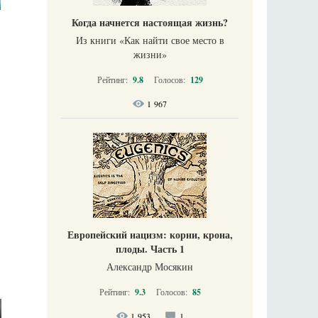
Когда начнется настоящая жизнь?
Из книги «Как найти свое место в
жизни​»
Рейтинг:
9.8
Голосов:
129
1 967
Европейский нацизм: корни, крона,
плоды. Часть 1
Александр Мосякин
Рейтинг:
9.3
Голосов:
85
1 953
1