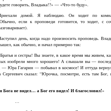
будете говорить, Владыка!?» — «Что-то буду».
Роман Котов
Как найти своё место в жизни
Кирилл Мурышев
Приехали домой. Я наблюдаю. Он ходит по комна
(Обычно, если к проповеди готовится, то ходит, с со
азговаривает).
Наступил день, когда надо произносить проповедь. Вла
вышел, как обычно, и начал примерно так:
«Братья и сестры! Вы знаете, в какое время мы живем, к
еных изобрели много хорошего! А слышали вы — послед
 — Юра Гагарин — побывал в космосе! И оттуда вернул
 Сергеевич сказал: “Юрочка, посмотри, есть там Бог, 
 Бога не видел… а Бог его видел! И благословил!
»
…