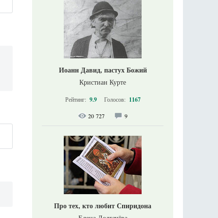
Иоанн Давид, пастух Божий
Кристиан Курте
Рейтинг:
9.9
Голосов:
1167
20 727
9
Про тех, кто любит Спиридона
Елена Долгачёва