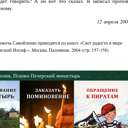
дет говорить? А он вот что сказал. Я записал пропов
нному.
12 апреля 200
вича Самойленко приводятся по книге «Свет радости в мире
ский Иосиф.», Москва, Паломник, 2004 (стр. 157-158).
олия,
Псково-Печерский монастырь