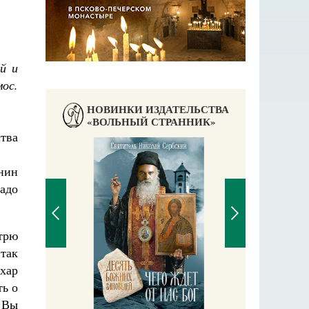
й и
мос.
НОВИНКИ ИЗДАТЕЛЬСТВА
«ВОЛЬНЫЙ СТРАННИК»
тва
нин
адо
отрю
 так
ахар
П
ть о
Е
аучись у
 Вы