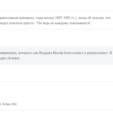
авославная женщина, годы жизни 1897-1992 гг.), когда ей сказали, что
 видел,ответила просто: "Он ведь не каждому показывается".
священника, которого сам Владыка Иосиф благословил и рукоположил. Я
дия (Агеева)
в Алма-Ате.