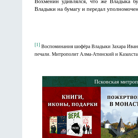
Вохменин удивлялся, что же Владыка бу
Владыки на бумагу и передал уполномоче
[1]
Воспоминания шофёра Владыки Захара Ивано
печали. Митрополит Алма-Атинский и Казахстан
Псковская митроп