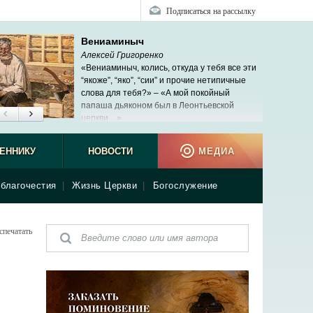
Подписаться на рассылку
Вениаминыч
Алексей Григоренко
«Вениаминыч, колись, откуда у тебя все эти
“якоже”, “яко”, “сии” и прочие нетипичные
слова для тебя?» – «А мой покойный
папаша дьяконом был в Леонтьевской
церкви…»
ЕННИКУ
НОВОСТИ
МЕДИА
благочестия
|
Жизнь Церкви
|
Богослужение
спечатать