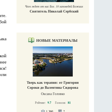
Чего ждет от нас Бог. 10 заповедей Божиих
Святитель Николай Сербский
те.
бой
дыка
НОВЫЕ МАТЕРИАЛЫ
акой
нее
ся!
или
Тверь как терапия: от Григория
Сороки до Валентина Сидорова
Оксана Головко
Рейтинг:
9.7
Голосов:
81
1 360
2