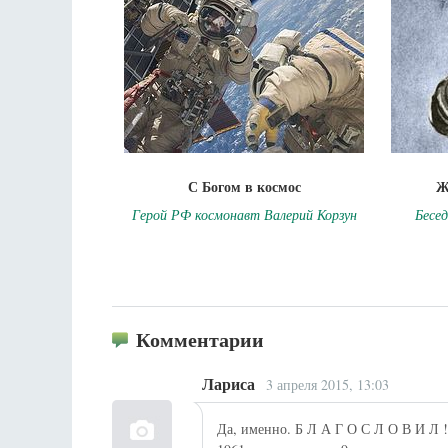
С Богом в космос
Ж
Герой РФ космонавт Валерий Корзун
Бесе
Комментарии
Лариса
3 апреля 2015, 13:03
Да, именно. Б Л А Г О С Л О В И Л !