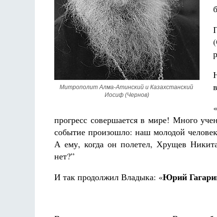
Разлуки не будет
Фредерика де Грааф
р
Митрополит Алма-Атинский и Казахстанский 
Иосиф (Чернов)
прогресс совершается в мире! Много уч
событие произошло: наш молодой человек
А ему, когда он полетел, Хрущев Никита
нет?”
Юрий Гагарин
И так продолжил Владыка: «