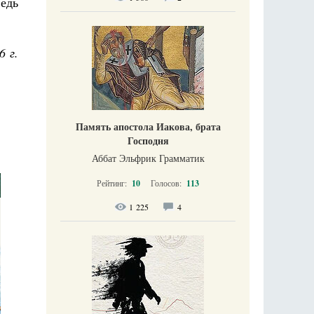
едь
6 г.
Память апостола Иакова, брата
Господня
Аббат Эльфрик Грамматик
Рейтинг:
10
Голосов:
113
1 225
4