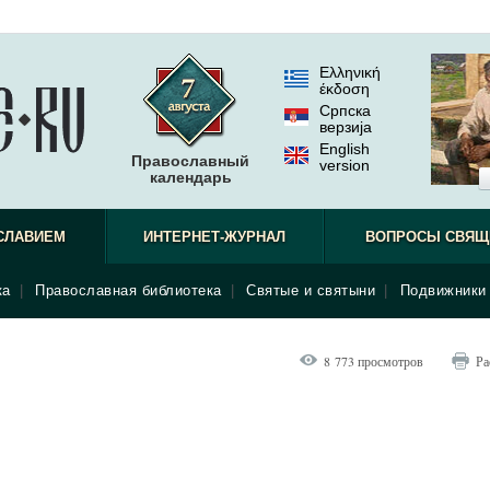
Ελληνική
έκδοση
Српска
верзиjа
English
Православный
version
календарь
СЛАВИЕМ
ИНТЕРНЕТ-ЖУРНАЛ
ВОПРОСЫ СВЯЩ
ка
|
Православная библиотека
|
Святые и святыни
|
Подвижники 
8 773 просмотров
Ра