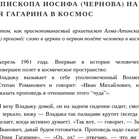
ЕПИСКОПА ИОСИФА (ЧЕРНОВА) НА
Я ГАГАРИНА В КОСМОС
том, как приснопоминаемый архиепископ Алма-Атински
произнёс слово в церкви о первом полёте человека в кос
Апрель 1961 года. Впервые в истории человечес
совершен полет в космическое пространство.
Владыку вызывает к себе уполномоченный Вохме
Степан Романович и говорит: «Иван Михайлович, н
сказать проповедь в отношении этого “чуда”».
Я везу Владыку домой, он на заднем сидении сидит, см
в зеркало, вижу — Владыка так пальцами крутит (всегда
делает, когда активно думает). «Так вот, — говорит, — З
Иванович, давай будем готовиться. Проповедь надо сказа
Великомученик Георгий Победоносец. Н
Юрии Гагарине». — «Ох, ох! — отвечаю, — что же
святого