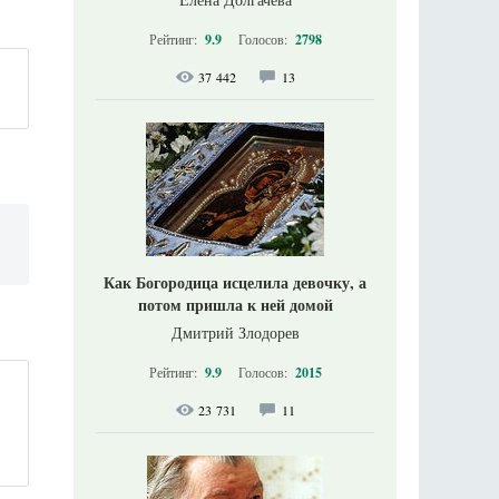
Рейтинг:
9.9
Голосов:
2798
37 442
13
Как Богородица исцелила девочку, а
потом пришла к ней домой
Дмитрий Злодорев
Рейтинг:
9.9
Голосов:
2015
23 731
11