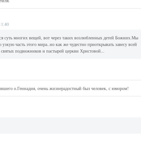
тиля.
11:40
ься суть многих вещей, вот через таких возлюбленных детей Божиих.Мы
узкую часть этого мира..но как же чудестно приоткрывать завесу всей
з святых подвижников и пастырей церкви Христовой...
чившего о.Геннадия, очень жизнерадостный был человек, с юмором!