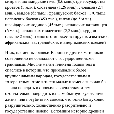
кимры и шотландские гэлы (0,6 млн.), где государства
кроатов (3 млн.), словенцев (1,26 млн.), словаков (2,4
млн.), вендов (65 тыс.), французских басков (170 тыс.),
испанских басков (450 тыс.), цыган (до 5 млн.),
швейцарских лодинов (45 тыс.), испанских каталонцев
(6 млн.), испанских галлегосов (2,2 млн.), курдов
(свыше 2 млн.) и многого множества других азиатских,
африканских, австралийских и американских племен?
Итак, племенные «швы» Европы и других материков
совершенно не совпадают с государственными
границами. Многие малые племена только тем и
спаслись в истории, что примыкали к более
крупносильным народам, государственным и
толерантным: отделить эти малые племена значило бы
— или передать их новым завоевателям и тем
окончательно повредить их самобытную культурную
жизнь, или погубить их совсем, что было бы духовно
разрушительно, хозяйственно разорительно и
государственно нелепо. Вспомним историю древней