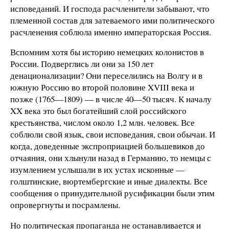
исповеданий. И господа расчленители забывают, что
племенной состав для затеваемого ими политического
расчленения соблюла именно императорская Россия.
Вспомним хотя бы историю немецких колонистов в
России. Подверглись ли они за 150 лет
денационализации? Они переселились на Волгу и в
южную Россию во второй половине XVIII века и
позже (1765—1809) — в числе 40—50 тысяч. К началу
XX века это был богатейший слой российского
крестьянства, числом около 1,2 млн. человек. Все
соблюли свой язык, свои исповедания, свои обычаи. И
когда, доведенные экспроприацией большевиков до
отчаяния, они хлынули назад в Германию, то немцы с
изумлением услышали в их устах исконные —
голштинские, вюртембергские и иные диалекты. Все
сообщения о принудительной русификации были этим
опровергнуты и посрамлены.
Но политическая пропаганда не останавливается и