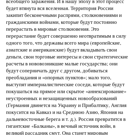
всеобщего заражения. И в нашу эпоху в этот процесс
будет втянута вся вселенная. Территория России
закипит бесконечными распрями, столкновениями и
гражданскими войнами, которые будут постоянно
перерастать в мировые столкновения. Это
перерастание будет совершенно неотвратимым в силу
одного того, что державы всего мира (европейские,
азиатские и американские) будут вкладывать свои
деньги, свои торговые интересы и свои стратегические
расчеты в нововозникшие малые государства; они
будут соперничать друг с другом, добиваться
преобладания и «опорных пунктов»; мало того,
выступят империалистические соседи, которые будут
покушаться на прямое или скрытое «аннексирование»
неустроенных и незащищенных новообразований
(Германия двинется на Украину и Прибалтику, Англия
покусится на Кавказ и на Среднюю Азию, Япония на
дальневосточные берега и т. д.). Россия превратится в
гигантские «Балканы», в вечный источник войн, в
великий рассадник смут. Она станет мировым