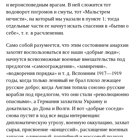
и вероисповедным врагам. В ней сложится тот
водоворот погромов и смуты, тот «Мальстрем
нечисти», на который мы указали в пункте 1; тогда
отдельные части ее начнут искать спасения в «бытии о
себе», т. е. в расчленении.
Само собой разумеется, что этим состоянием анархии
захотят воспользоваться все наши «добрые люди»;
начнутся всевозможные военные вмешательства под
предлогом «самоограждения», «замирения»,
«водворения порядка» и т. д. Вспомним 1917—1919
годы, когда только ленивый не брал плохо лежащее
русское добро; когда Англия топила союзно-русские
корабли под предлогом, что они стали «революционно
опасными», а Германия захватила Украину и
докатилась до Дона и Волги. И вот «добрые соседи»
снова пустят в ход все виды интервенции:
дипломатическую угрозу, военную оккупацию, захват
сырья, присвоение «концессий», расхищение военных
запасов, одиночный, партийный и массовый подкуп,