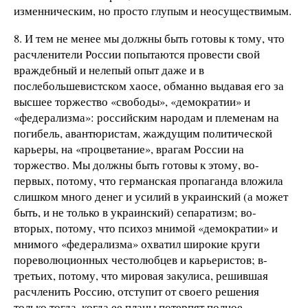
изменническим, но просто глупым и неосуществимым.
8. И тем не менее мы должны быть готовы к тому, что
расчленители России попытаются провести свой
враждебный и нелепый опыт даже и в
послебольшевистском хаосе, обманно выдавая его за
высшее торжество «свободы», «демократии» и
«федерализма»: российским народам и племенам на
погибель, авантюристам, жаждущим политической
карьеры, на «процветание», врагам России на
торжество. Мы должны быть готовы к этому, во-
первых, потому, что германская пропаганда вложила
слишком много денег и усилий в украинский (а может
быть, и не только в украинский) сепаратизм; во-
вторых, потому, что психоз мнимой «демократии» и
мнимого «федерализма» охватил широкие круги
пореволюционных честолюбцев и карьеристов; в-
третьих, потому, что мировая закулиса, решившая
расчленить Россию, отступит от своего решения
только тогда, когда ее планы потерпят полное