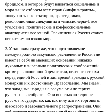
бродилом, в которое будут вливаться социальные и
моральные отбросы всех стран («инфильтранты»,
«оккупанты», «агитаторы», «разведчики»,
революционные спекулянты и «миссионеры»), все
уголовные, политические и конфессиональные
авантюристы вселенной. Расчлененная Россия станет
неизлечимою язвою мира.
2. Установим сразу же, что подготовляемое
международною закулисою расчленение России не
имеет за себя ни малейших оснований, никаких
духовных или реально политических соображений,
кроме революционной демагогии, нелепого страха
перед единой Россией и застарелой вражды к русской
монархии и к Восточному Православию. Мы знаем,
что западные народы не разумеют и не терпят
русского своеобразия. Они испытывают единое
русское государство, как плотину для их торгового,
языкового и завоевательного распространения. Они
собираются разделить всеединый российский «веник»