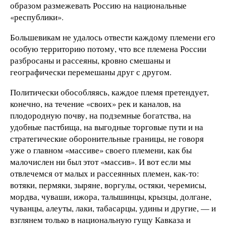
образом размежевать Россию на национальные
«республики».
Большевикам не удалось отвести каждому племени его
особую территорию потому, что все племена России
разбросаны и рассеяны, кровно смешаны и
географически перемешаны друг с другом.
Политически обособляясь, каждое племя претендует,
конечно, на течение «своих» рек и каналов, на
плодородную почву, на подземные богатства, на
удобные пастбища, на выгодные торговые пути и на
стратегические оборонительные границы, не говоря
уже о главном «массиве» своего племени, как бы
малочислен ни был этот «массив». И вот если мы
отвлечемся от малых и рассеянных племен, как-то:
вотяки, пермяки, зыряне, воргулы, остяки, черемисы,
мордва, чуваши, ижора, талышинцы, крызцы, долгане,
чуванцы, алеуты, лаки, табасарцы, удины и другие, — и
взглянем только в национальную гущу Кавказа и