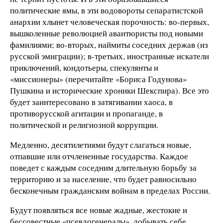
политические ямы, в эти водовороты сепаратистской
анархии хлынет человеческая порочность: во-первых,
вышколенные революцией авантюристы под новыми
фамилиями; во-вторых, наймиты соседних держав (из
русской эмиграции); в-третьих, иностранные искатели
приключений, кондотьеры, спекулянты и
«миссионеры» (перечитайте «Бориса Годунова»
Пушкина и исторические хроники Шекспира). Все это
будет заинтересовано в затягивании хаоса, в
противорусской агитации и пропаганде, в
политической и религиозной коррупции.
Медленно, десятилетиями будут слагаться новые,
отпавшие или отчлененные государства. Каждое
поведет с каждым соседним длительную борьбу за
территорию и за население, что будет равносильно
бесконечным гражданским войнам в пределах России.
Будут появляться все новые жадные, жестокие и
бессовестные «псевдогенералы», добывать себе