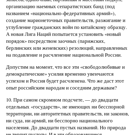
организацию наемных сепаратистских банд (под
названием «национально-федеративных армий»),
создание марионеточных правительств, разжигание и
углубление гражданских войн по китайскому образцу.
А новая Лига Наций попытается установить «новый
порядок» посредством заочных (парижских,
берлинских или женевских) резолюций, направленных
на подавление и расчленение национальной России.
Допустим на момент, что все эти «свободолюбивые и
демократические» усилия временно увенчаются
успехом и Россия будет расчленена. Что же даст этот
опыт российским народам и соседним державам?
10. При самом скромном подсчете, — до двадцати
отдельных «государств», не имеющих ни бесспорной
территории, ни авторитетных правительств, ни законов,
ни суда, ни армий, ни бесспорно национального
населения. До двадцати пустых названий. Но природа
не терпит пустоты. И в эти образовавшиеся