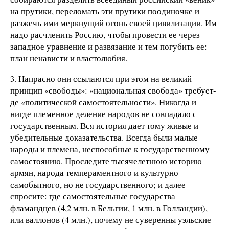
на прутики, переломать эти прутики поодиночке и
разжечь ими меркнущий огонь своей цивилизации. Им
надо расчленить Россию, чтобы провести ее через
западное уравнение и развязание и тем погубить ее:
план ненависти и властолюбия.
3. Напрасно они ссылаются при этом на великий
принцип «свободы»: «национальная свобода» требует-
де «политической самостоятельности». Никогда и
нигде племенное деление народов не совпадало с
государственным. Вся история дает тому живые и
убедительные доказательства. Всегда были малые
народы и племена, неспособные к государственному
самостоянию. Проследите тысячелетнюю историю
армян, народа темпераментного и культурно
самобытного, но не государственного; и далее
спросите: где самостоятельные государства
фламандцев (4,2 млн. в Бельгии, 1 млн. в Голландии),
или валлонов (4 млн.), почему не суверенны уэльские