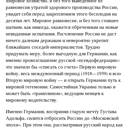
Мировое хозяйство, и без того выведенное из
равновесия утратой здорового производства России,
увидит себя перед закреплением этого бесплодия на
десятки лет. Мировое равновесие, и без того ставшее
шатким, как никогда, окажется обреченным на новые
невиданные испытания. Расчленение России не даст
ничего далеким державам и невероятно укрепит
ближайших соседей-империалистов. Трудно
придумать меру, более выгодную для Германии, как
именно провозглашение русской «псевдофедерации»:
это значило бы «списать со счета» Первую мировую
войну, весь междувоенный период (1918—1939) и всю
Вторую мировую войну — и открыть Германии путь к
мировой гегемонии. Самостийная Украина только и
может быть «трамплином», ведущим немцев к
мировому водительству.
Именно Германия, восприняв старую мечту Густава
Адольфа, силится отбросить Россию до «Московской
эпохи». При этом она, рассматривая русский народ как