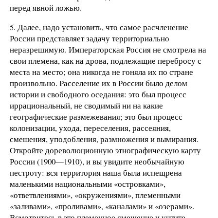
перед явной ложью.
5. Далее, надо установить, что самое расчленение
России представляет задачу территориально
неразрешимую. Императорская Россия не смотрела на
свои племена, как на дрова, подлежащие перебросу с
места на место; она никогда не гоняла их по стране
произвольно. Расселение их в России было делом
истории и свободного оседания: это был процесс
иррациональный, не сводимый ни на какие
географические размежевания; это был процесс
колонизации, ухода, переселения, рассеяния,
смешения, уподобления, размножения и вымирания.
Откройте дореволюционную этнографическую карту
России (1900—1910), и вы увидите необычайную
пестроту: вся территория наша была испещрена
маленькими национальными «островками»,
«ответвлениями», «окружениями», племенными
«заливами», «проливами», «каналами» и «озерами».
Всмотритесь в это племенное смешение и учтите