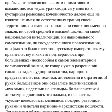
пребывают религиозно в самом примитивном
шаманстве; вся «культура» сводится у многих к
кустарным ремеслам; кочевничество далеко еще не
изжито; не имея ни естественных границ своей
территории, ни главных городов, ни своих письменных
знаков, ни своей средней и высшей школы, ни своей
национальной интеллигенции, ни национального
самосознания, ни государственного правосознания,
они (как это было известно русскому императорскому
правительству и как это подтвердилось при
большевиках) неспособны к самой элементарной
политической жизни, не говоря уже о разрешении
сложных задач судопроизводства, народного
представительства, техники, дипломатии и стратегии. В
руках большевиков они оказались политическими
«куклами», надетыми на «пальцы» большевистской
диктатуры: двигались эти пальцы, и несчастные
«куклы» шевелились, кланялись, покорно разводили
руками и лепетали партийно-марксистские пошлости.
Демагогия и обман, экспроприация и террор,