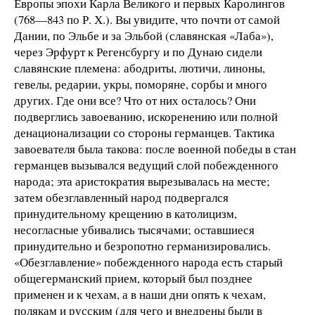
Европы эпохи Карла Великого и первых Каролингов
(768—843 по Р. Х.). Вы увидите, что почти от самой
Дании, по Эльбе и за Эльбой (славянская «Лаба»),
через Эрфурт к Регенсбургу и по Дунаю сидели
славянские племена: абодриты, лютичи, линоны,
гевелы, редарии, укры, поморяне, сорбы и много
других. Где они все? Что от них осталось? Они
подверглись завоеванию, искоренению или полной
денационализации со стороны германцев. Тактика
завоевателя была такова: после военной победы в стан
германцев вызывался ведущий слой побежденного
народа; эта аристократия вырезывалась на месте;
затем обезглавленный народ подвергался
принудительному крещению в католицизм,
несогласные убивались тысячами; оставшиеся
принудительно и безропотно германизировались.
«Обезглавление» побежденного народа есть старый
общегерманский прием, который был позднее
применен и к чехам, а в наши дни опять к чехам,
полякам и русским (для чего и внедрены были в