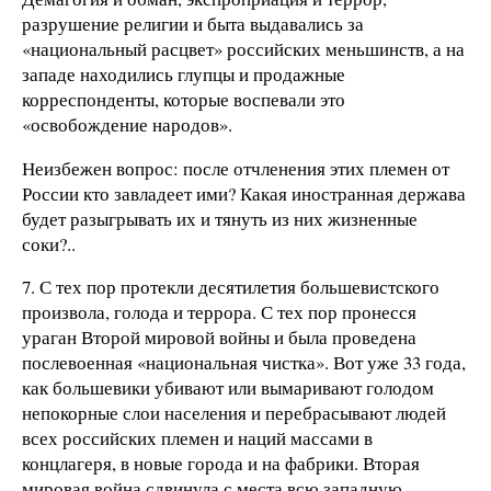
разрушение религии и быта выдавались за
«национальный расцвет» российских меньшинств, а на
западе находились глупцы и продажные
корреспонденты, которые воспевали это
«освобождение народов».
Неизбежен вопрос: после отчленения этих племен от
России кто завладеет ими? Какая иностранная держава
будет разыгрывать их и тянуть из них жизненные
соки?..
7. С тех пор протекли десятилетия большевистского
произвола, голода и террора. С тех пор пронесся
ураган Второй мировой войны и была проведена
послевоенная «национальная чистка». Вот уже 33 года,
как большевики убивают или вымаривают голодом
непокорные слои населения и перебрасывают людей
всех российских племен и наций массами в
концлагеря, в новые города и на фабрики. Вторая
мировая война сдвинула с места всю западную