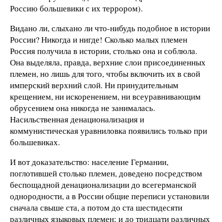
Россию большевики с их террором).
Видано ли, слыхано ли что-нибудь подобное в истории
России? Никогда и нигде! Сколько малых племен
Россия получила в истории, столько она и соблюла.
Она выделяла, правда, верхние слои присоединенных
племен, но лишь для того, чтобы включить их в свой
имперский верхний слой. Ни принудительным
крещением, ни искоренением, ни всеуравнивающим
обрусением она никогда не занималась.
Насильственная денационализация и
коммунистическая уравниловка появились только при
большевиках.
И вот доказательство: население Германии,
поглотившей столько племен, доведено посредством
беспощадной денационализации до всегерманской
однородности, а в России общие переписи установили
сначала свыше ста, а потом до ста шестидесяти
различных языковых племен; и до тридцати различных