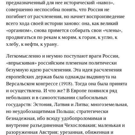
предназначенный для нее исторический «навоз»,
совершенно неспособна понять, что Россия не
погибнет от расчленения, но начнет воспроизведение
всего хода своей истории заново: она, как великий
«организм», снова примется собирать свои «члены»,
продвигаться по рекам к морям, к горам, к углю, к
хлебу, к нефти, к урану.
Легкомысленно и неумно поступают враги России,
«впрыскивая» российским племенам политически
безумную идею расчленения. Эта идея расчленения
европейских держав была однажды выдвинута на
Версальском конгрессе (1918). Тогда она была принята
и осуществлена. И что же? В Европе появился ряд
небольших и в самоотставании слабосильных
государств: Эстония, Латвия и Литва; многоземельная,
но неудобозащитимая Польша; стратегически
безнадежная, ибо всюду удобопроломимая и
внутренне разъединенная Чехословакия; маленькая и
разоруженная Австрия; урезанная, обиженная и