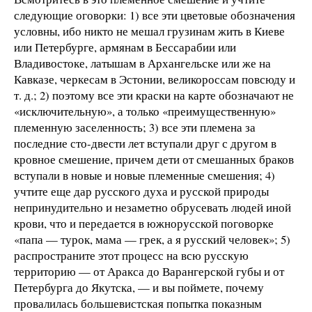
следующие оговорки: 1) все эти цветовые обозначения
условны, ибо никто не мешал грузинам жить в Киеве
или Петербурге, армянам в Бессарабии или
Владивостоке, латышам в Архангельске или же на
Кавказе, черкесам в Эстонии, великороссам повсюду и
т. д.; 2) поэтому все эти краски на карте обозначают не
«исключительную», а только «преимущественную»
племенную заселенность; 3) все эти племена за
последние сто-двести лет вступали друг с другом в
кровное смешение, причем дети от смешанных браков
вступали в новые и новые племенные смешения; 4)
учтите еще дар русского духа и русской природы
непринудительно и незаметно обрусевать людей иной
крови, что и передается в южнорусской поговорке
«папа — турок, мама — грек, а я русский человек»; 5)
распространите этот процесс на всю русскую
территорию — от Аракса до Варангерской губы и от
Петербурга до Якутска, — и вы поймете, почему
провалилась большевистская попытка показным