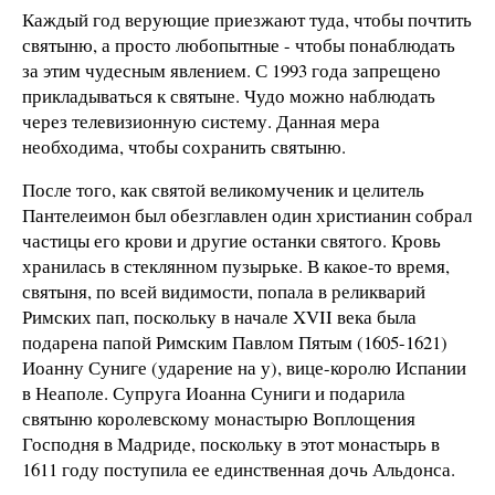
Каждый год верующие приезжают туда, чтобы почтить
святыню, а просто любопытные - чтобы понаблюдать
за этим чудесным явлением. С 1993 года запрещено
прикладываться к святыне. Чудо можно наблюдать
через телевизионную систему. Данная мера
необходима, чтобы сохранить святыню.
После того, как святой великомученик и целитель
Пантелеимон был обезглавлен один христианин собрал
частицы его крови и другие останки святого. Кровь
хранилась в стеклянном пузырьке. В какое-то время,
святыня, по всей видимости, попала в реликварий
Римских пап, поскольку в начале XVII века была
подарена папой Римским Павлом Пятым (1605-1621)
Иоанну Суниге (ударение на у), вице-королю Испании
в Неаполе. Супруга Иоанна Суниги и подарила
святыню королевскому монастырю Воплощения
Господня в Мадриде, поскольку в этот монастырь в
1611 году поступила ее единственная дочь Альдонса.