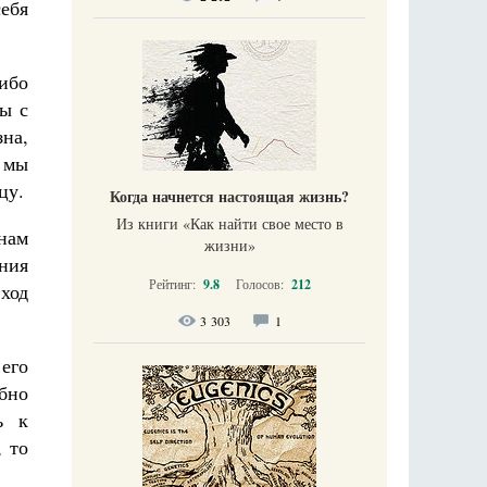
себя
либо
мы с
зна,
 мы
цу.
Когда начнется настоящая жизнь?
Из книги «Как найти свое место в
 нам
жизни​»
ния
Рейтинг:
9.8
Голосов:
212
ход
3 303
1
его
бно
ь к
 то