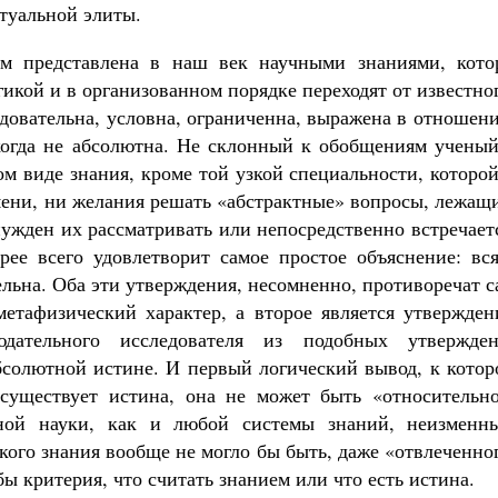
ктуальной элиты.
ом представлена в наш век научными знаниями, кото
икой и в организованном порядке переходят от известно
едовательна, условна, ограниченна, выражена в отношен
икогда не абсолютна. Не склонный к обобщениям ученый
м виде знания, кроме той узкой специальности, которо
емени, ни желания решать «абстрактные» вопросы, лежащ
нужден их рассматривать или непосредственно встречает
рее всего удовлетворит самое простое объяснение: вся
ельна. Оба эти утверждения, несомненно, противоречат 
метафизический характер, а второе является утвержден
ательного исследователя из подобных утвержден
бсолютной истине. И первый логический вывод, к котор
существует истина, она не может быть «относительно
ной науки, как и любой системы знаний, неизменн
кого знания вообще не могло бы быть, даже «отвлеченно
бы критерия, что считать знанием или что есть истина.