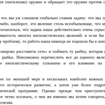
ное (нигилизма) оружие и обращает это оружие против 
, что мы уж слишком глобально ставим задачу: что мы 
либо, наоборот, это явление столь всеобъемлюще, что 
гласиться, что задача наша действительно очень серье
азмытость многих нигилистических явлений; и если бы
у проблему, то работа наша никогда не подошла бы к кон
«широко расставить сеть» и поймать ту рыбку, которая
я рыбка. Невозможно перечислить все до единого явле
ие нигилистическому сознанию и его влиянию на 
ние по меньшей мере в нескольких наиболее важных 
его историческое развитие, а затем уже более подро
рической программе. Однако прежде чем приступит
е четко осознать, о чем же именно мы хотим говорить,
илизма.