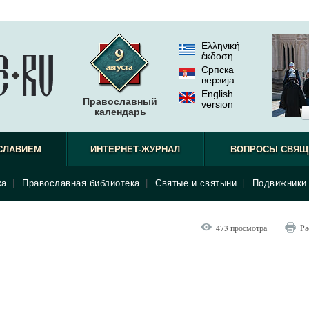
Ελληνική
έκδοση
Српска
верзиjа
English
Православный
version
календарь
СЛАВИЕМ
ИНТЕРНЕТ-ЖУРНАЛ
ВОПРОСЫ СВЯЩ
ка
|
Православная библиотека
|
Святые и святыни
|
Подвижники 
473 просмотра
Ра