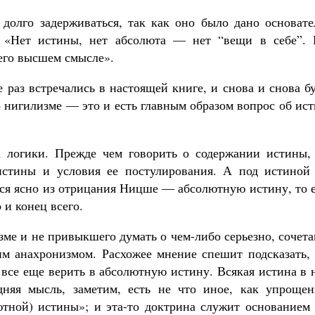
долго задерживаться, так как оно было дано основате
«Нет истины, нет абсолюта — нет “вещи в себе”. 
 его высшем смысле».
раз встречались в настоящей книге, и снова и снова б
о нигилизме — это и есть главным образом вопрос об ис
а логики. Прежде чем говорить о содержании истины,
истины и условия ее постулирования. А под истиной
ся ясно из отрицания Ницше — абсолютную истину, то е
 и конец всего.
зме и не привыкшего думать о чем-либо серьезно, сочет
им анахронизмом. Расхожее мнение спешит подсказать, 
 все еще верить в абсолютную истину. Всякая истина в
дняя мысль, заметим, есть не что иное, как упрощен
тной) истины»; и эта-то доктрина служит основанием 