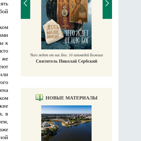
нять
обой
ком
П
ами
Е
бы к
аучись у
 кто
Чего ждет от нас Бог. 10 заповедей Божиих
 же
Святитель Николай Сербский
еют
или
того
шена
шком
НОВЫЕ МАТЕРИАЛЫ
ские
я, в
чем,
аже
нной