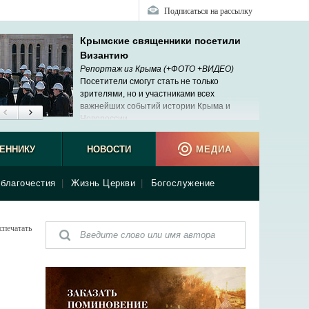
Подписаться на рассылку
Крымские священники посетили
Византию
Репортаж из Крыма (+ФОТО +ВИДЕО)
Посетители смогут стать не только
зрителями, но и участниками всех
важнейших событий истории Крыма и
Новороссии.
ЕННИКУ
НОВОСТИ
МЕДИА
благочестия
|
Жизнь Церкви
|
Богослужение
спечатать