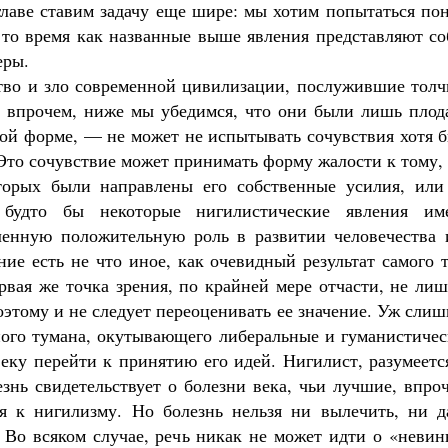
главе ставим задачу еще шире: мы хотим попытаться по
в то время как названные выше явления представляют с
еры.
тво и зло современной цивилизации, послужившие толч
 впрочем, ниже мы убедимся, что они были лишь плод
вой форме, — не может не испытывать сочувствия хотя 
Великомученик Георгий Победоносец. Н
святого
Это сочувствие может принимать форму жалости к тому,
Роман Котов
Как найти своё место в жизни
оторых были направлены его собственные усилия, или
Кирилл Мурышев
будто бы некоторые нигилистические явления им
ленную положительную роль в развитии человечества 
ние есть не что иное, как очевидный результат самого 
ервая же точка зрения, по крайней мере отчасти, не ли
этому и не следует переоценивать ее значение. Уж сли
ьного тумана, окутывающего либеральные и гуманистиче
веку перейти к принятию его идей. Нигилист, разумеетс
знь свидетельствует о болезни века, чьи лучшие, впро
я к нигилизму. Но болезнь нельзя ни вылечить, ни д
. Во всяком случае, речь никак не может идти о «неви