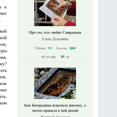
ь к
чит
.
кой
Про тех, кто любит Спиридона
твой
Елена Долгачёва
ом,
Рейтинг:
9.9
Голосов:
2800
еры
ния,
37 476
13
ну?
ать
ев,
как
ние
ить,
бком
Как Богородица исцелила девочку, а
потом пришла к ней домой
Дмитрий Злодорев