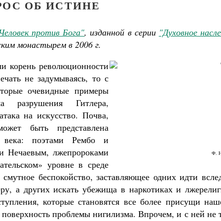
РОС ОБ ИСТИНЕ
Человек против Бога"
, изданной в серии
"Духовное насл
ким монастырем в 2006 г.
ли корень революционности
чать не задумываясь, то с
оторые очевидные примеры
ма разрушения Гитлера,
атака на искусство. Почва,
может быть представлена
 века: поэтами Рембо и
и Нечаевым, лжепророками
Ф. 
ательском» уровне в среде
смутное беспокойство, заставляющее одних идти вслед
ру, а других искать убежища в наркотиках и лжерелиг
тупления, которые становятся все более присущи наш
 поверхность проблемы нигилизма. Впрочем, и с ней не 