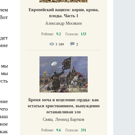
лем
Европейский нацизм: корни, крона,
плоды. Часть 1
Вот
Александр Мосякин
Рейтинг:
9.2
Голосов:
133
удет
тине
3 189
2
 мы
 мы
сть
Бремя меча и исцеление сердца: как
ание
остаться христианином, вынужденно
что
останавливая зло
 наш
Свящ. Леонид Бартков
ное
Рейтинг:
9.6
Голосов:
331
как