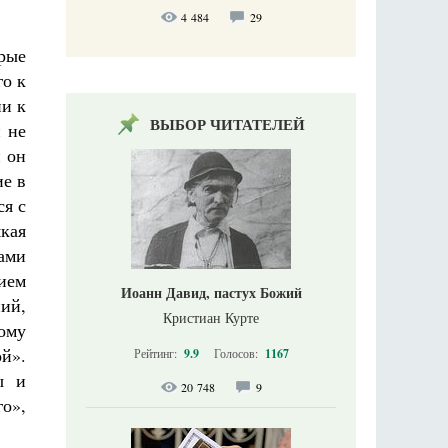
4 484
29
рые
го к
ии к
ВЫБОР ЧИТАТЕЛЕЙ
 не
й он
ие в
ся с
кая
сами
ием
Иоанн Давид, пастух Божий
ий,
Кристиан Курте
ому
й».
Рейтинг:
9.9
Голосов:
1167
ы и
20 748
9
го»,