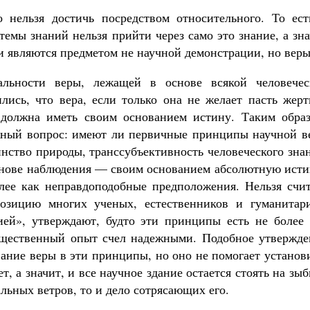
 нельзя достичь посредством относительного. То ест
мы знаний нельзя прийти через само это знание, а зна
и являются предметом не научной демонстрации, но веры
льности веры, лежащей в основе всякой человечес
ились, что вера, если только она не желает пасть жер
 должна иметь своим основанием истину. Таким образ
ежный вопрос: имеют ли первичные принципы научной в
инство природы, транссубъективность человеческого зна
основе наблюдения — своим основанием абсолютную исти
лее как неправдоподобные предположения. Нельзя счит
позицию многих ученых, естественников и гуманитари
ией», утверждают, будто эти принципы есть не более 
бщественный опыт счел надежными. Подобное утвержде
ание веры в эти принципы, но оно не помогает установ
т, а значит, и все научное здание остается стоять на зы
льных ветров, то и дело сотрясающих его.