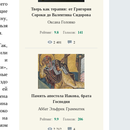
шего
Тверь как терапия: от Григория
щие
Сороки до Валентина Сидорова
ну,
Оксана Головко
ьзя
я.
Рейтинг:
9.8
Голосов:
141
2 401
2
ак,
или
» и
и»,
бные
здо
 ей
ена
Память апостола Иакова, брата
Господня
чина
Аббат Эльфрик Грамматик
око
 на
Рейтинг:
9.9
Голосов:
206
амом
2 212
4