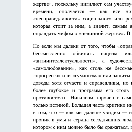
жертве», поскольку нигилист сам участву
времени, ополчается — как все н
«несправедливости» социального или ре
которая стоит за ним, а значит, самым 
оправдать мифом о «невинной жертве». В 
Но если мы далеки от того, чтобы «опра
бессмысленно обвинять нацизм ил
«антиинтеллектуальности», а художе
«самолюбовании», как столь же бессмы
«прогресса» или «гуманизма» или защиты
доводы хотя отчасти и справедливы, но 
более глубокое и программа его столь
противостоять. Нигилизм порочен в сам
только истиной. Большая часть критики н
в том, что — как мы дальше увидим — ни
проник в умы и сердца сегодняшних люде
котором с ним можно было бы сражаться, и