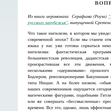
ВОП
Из книги иеромонаха Серафима (Роуза)
"
русского зарубежья"
, выпущенной Сретенс
Что такое нигилизм, в котором мы увиде
современной эпохи? Если мы станем отве
языка у нас уже готовы сорваться нек
нигилизма: фантастическая програм
большевистская революция, дадаистская 
произрастившая все эти движения, 
несколькими «одержимыми» прошлого
Бодлером, революционерами Бакуниным 
типа Ницше. А на более низком, «обыв
наших современников ощущается сегодня 
магическими фигурами, подобными Гитле
или же совершать «бессмысленные» прес
времени. Все это, однако, лишь эффектная