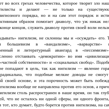
ет во всех грехах человечества, которое творит зло на
игилисты и делают — не только на существую
лигиозного порядка, но и на сам этот порядок и исти
активным образом помогает диаволу, что уж никак нел
конце концов, служить диаволу против своей воли нельз
вдывать» нигилизм, не склонны мы и «осуждать» его. Т
и большевизм в «вандализме», «варварстве» 
ственный и литературный авангард в «пессимизме
сленно отстаивать «демократию» во имя «цивилизаци
 «частной собственности» и «социальных свобод». Подо
не попадают в цель, так как нигилизм — явление гора
 радикальна, что подобные мелкие доводы не смогут
ой своей основе, и эта порочность может быть побежд
игилизма вообще не направлена против его основ, а при
гилизм столь распространен в наше время, он так глуб
й, что не осталось ни одной сферы, ни одного фронта,
 тот, кто думает, будто борется против нигилизма, на с