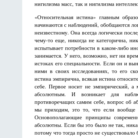
нигилизма масс, так и нигилизма интелле
«Относительная истина» главным образ
начинаются с наблюдений, обобщаются лог
неизвестному. Она всегда логически посл
чему-то еще, никогда не категорична, н
испытывает потребности в каком-либо ино
занимается. У него, возможно, нет ни вр
истоках его специальности. Если он и вы
ними в своих исследованиях, то его ско
истина эмпирична, всякая истина относит
себе. Первое носит не эмпирический, а 
абсолютным. И возникает для наблюд
противоречащих самим себе, вопрос об а
мы приходим, это то, что если вообще 
Основополагающие принципы современ
абсолютны. Если бы это было не так, ника
потому что тогда просто не существовало 