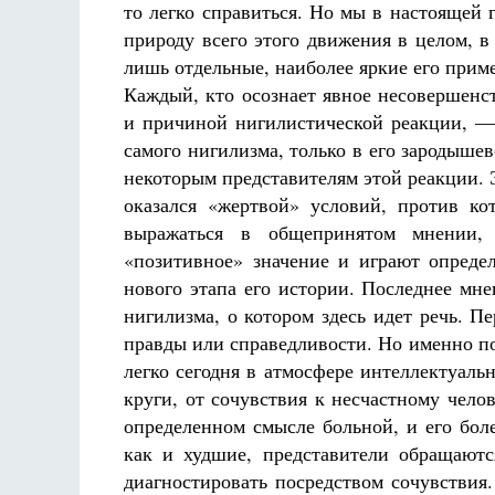
то легко справиться. Но мы в настоящей 
природу всего этого движения в целом, 
лишь отдельные, наиболее яркие его прим
Каждый, кто осознает явное несовершенс
и причиной нигилистической реакции, —
самого нигилизма, только в его зародыше
некоторым представителям этой реакции. 
Разлуки не будет
Фредерика де Грааф
оказался «жертвой» условий, против к
выражаться в общепринятом мнении, 
«позитивное» значение и играют опреде
нового этапа его истории. Последнее мне
нигилизма, о котором здесь идет речь. П
правды или справедливости. Но именно по
легко сегодня в атмосфере интеллектуал
круги, от сочувствия к несчастному чело
определенном смысле больной, и его боле
как и худшие, представители обращаютс
диагностировать посредством сочувствия