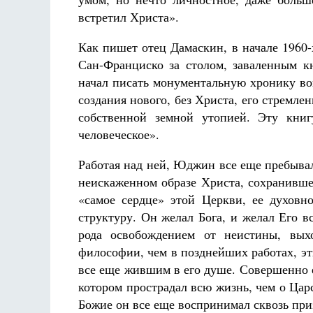
встретил Христа».
Как пишет отец Дамаскин, в начале 1960
Сан-Франциско за столом, заваленным 
начал писать монументальную хронику во
создания нового, без Христа, его стремле
собственной земной утопией. Эту книг
человеческое».
Работая над ней, Юджин все еще пребывал
неискаженном образе Христа, сохранивше
«самое сердце» этой Церкви, ее духовн
структуру. Он желал Бога, и желал Его в
рода освобождением от неистины, вых
философии, чем в позднейших работах, э
все еще жившим в его душе. Совершенно е
котором прострадал всю жизнь, чем о Царс
Божие он все еще воспринимал сквозь при