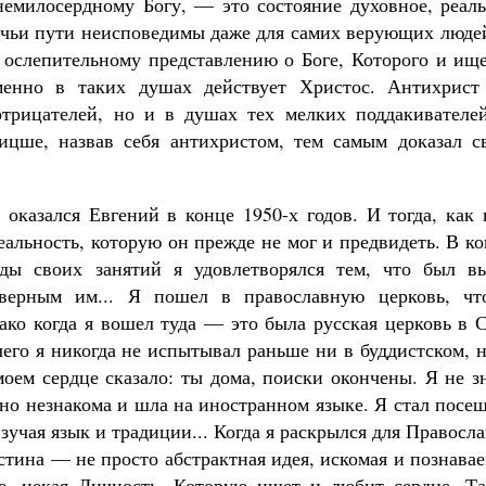
емилосердному Богу, — это состояние духовное, реаль
, чьи пути неисповедимы даже для самих верующих люде
у ослепительному представлению о Боге, Которого и ищ
менно в таких душах действует Христос. Антихрист
отрицателей, но и в душах тех мелких поддакивателей
ицше, назвав себя антихристом, тем самым доказал с
оказался Евгений в конце 1950-х годов. И тогда, как 
еальность, которую он прежде не мог и предвидеть. В к
ды своих занятий я удовлетворялся тем, что был в
 верным им... Я пошел в православную церковь, чт
ако когда я вошел туда — это была русская церковь в 
его я никогда не испытывал раньше ни в буддистском, 
моем сердце сказало: ты дома, поиски окончены. Я не з
тно незнакома и шла на иностранном языке. Я стал посе
учая язык и традиции... Когда я раскрылся для Правосл
истина — не просто абстрактная идея, искомая и познава
е, некая Личность, Которую ищет и любит сердце. Та