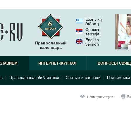
Ελληνική
έκδοση
Српска
верзиjа
English
Православный
version
календарь
СЛАВИЕМ
ИНТЕРНЕТ-ЖУРНАЛ
ВОПРОСЫ СВЯЩ
ка
|
Православная библиотека
|
Святые и святыни
|
Подвижники 
1 866 просмотров
Ра