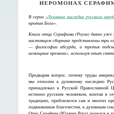
ИЕРОМОНАХ СЕРАФИМ 
В серии
«Духовное наследие русского зар
против Бога».
Книги отца Серафима (Роуза) давно уже 
настоящем сборнике представлены три ег
— философии абсурда, и третья подск
немощные времена», используя опыт свят
Предваряя вопрос, почему труды америк
мы относим к духовному наследию Русс
принадлежал к Русской Православной Ц
истинно русским человеком, впитав в с
традицию, приблизился сам и многих пр
подвижников благочестия, к духовным со
Отец Серафим (Юджин Роуз) родился в г