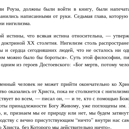
сли Роуза, должны были войти в книгу, были напечат
хранились написанными от руки. Седьмая глава, котору
ии нигилизма.
ой истины, что всякая истина относительна, — утверж
 доктриной ХХ столетия. Нигилизм столь распростране
ы и сердца сегодняшних людей, что не осталось ни од
ним можно было бы бороться». Суть этой философии, пи
одним из героев Достоевского: «Бог мертв, потому чел
менный человек не может прийти окончательно ко Хрис
тво оказались от Христа, пока не столкнется с нигилизм
ствует во всем, — писал он, — и те, кто с помощью Бо
лноты принадлежности Богу Живому, уже поглощены им.
о, и, признаем мы ее природу или нет, мы будем затяну
родству с вечно присутствующим “ничто” внутри нас са
о Христа, без Которого мы действительно ничто».