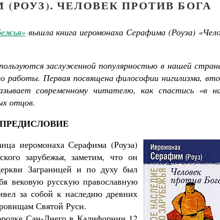
(РОУЗ). ЧЕЛОВЕК ПРОТИВ БОГА
убежья»
вышла книга иеромонаха Серафима (Роуза) «Чел
пользуются заслуженной популярностью в нашей стране
о работы. Первая посвящена философии нигилизма, вто
азывает современному читателю, как спастись «в н
ых отцов.
ПРЕДИСЛОВИЕ
анца иеромонаха Серафима (Роуза)
кого зарубежья, заметим, что он
еркви Заграницей и по духу был
ебя вековую русскую православную
ивел за собой к наследию древних
кровищам Святой Руси.
ородке Сан-Диего в Калифорнии 12