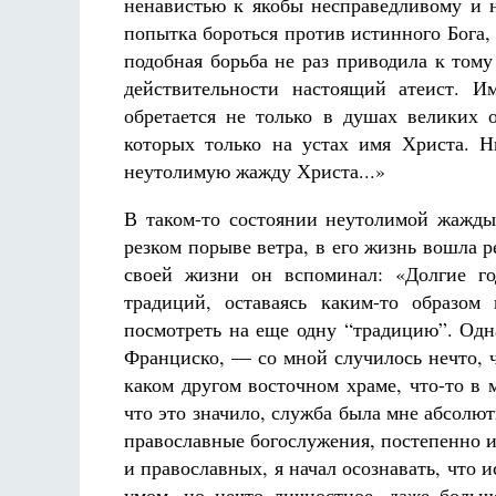
ненавистью к якобы несправедливому и н
попытка бороться против истинного Бога
подобная борьба не раз приводила к том
действительности настоящий атеист. И
обретается не только в душах великих 
которых только на устах имя Христа. Н
неутолимую жажду Христа...»
В таком-то состоянии неутолимой жажды 
резком порыве ветра, в его жизнь вошла р
своей жизни он вспоминал: «Долгие го
традиций, оставаясь каким-то образом
посмотреть на еще одну “традицию”. Одн
Франциско, — со мной случилось нечто, ч
каком другом восточном храме, что-то в 
что это значило, служба была мне абсолю
православные богослужения, постепенно из
и православных, я начал осознавать, что 
умом, но нечто личностное, даже больш