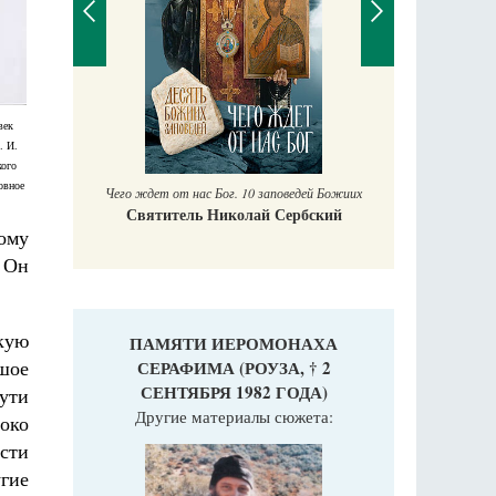
П
век
Е
. И.
аучись у
кого
овное
Чего ждет от нас Бог. 10 заповедей Божиих
Святитель Николай Сербский
ому
. Он
кую
ПАМЯТИ ИЕРОМОНАХА
ьшое
СЕРАФИМА (РОУЗА, † 2
СЕНТЯБРЯ 1982 ГОДА)
ути
Другие материалы сюжета:
око
асти
гие