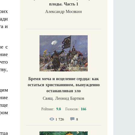
плоды. Часть 1
оих
Александр Мосякин
ради
га и
ие с
вние
что
ву,
Бремя меча и исцеление сердца: как
остаться христианином, вынужденно
щим
останавливая зло
ние
Свящ. Леонид Бартков
еще
Рейтинг:
9.8
Голосов:
166
ром
1 726
8
отца