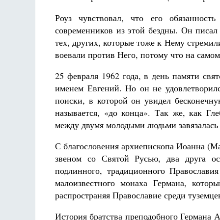
Роуз чувствовал, что его обязанност
современников из этой бездны. Он писал 
тех, других, которые тоже к Нему стремили
воевали против Него, потому что на само
25 февраля 1962 года, в день памяти свя
именем Евгений. Но он не удовлетворилс
поиски, в которой он увидел бесконечн
называется, «до конца». Так же, как Гл
между двумя молодыми людьми завязалась 
С благословения архиепископа Иоанна (М
звеном со Святой Русью, два друга ос
подлинного, традиционного Православия
малоизвестного монаха Германа, котор
распространяя Православие среди туземце
История братства преподобного Германа 