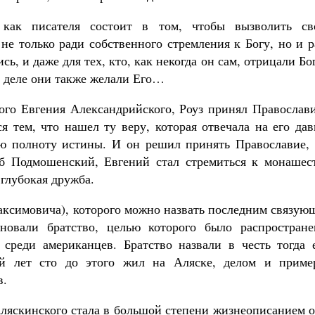
ь как писателя состоит в том, чтобы вызволить св
не только ради собственного стремления к Богу, но и 
сь, и даже для тех, кто, как некогда он сам, отрицали Бо
м деле они также желали Его…
того Евгения Александрийского, Роуз принял Православ
я тем, что нашел ту веру, которая отвечала на его да
ую полноту истины. И он решил принять Православие, 
еб Подмошенский, Евгений стал стремиться к монашест
глубокая дружба.
аксимовича), которого можно назвать последним связую
новали братство, целью которого было распростране
 среди американцев. Братство назвали в честь тогда 
ый лет сто до этого жил на Аляске, делом и приме
в.
Аляскинского стала в большой степени жизнеописанием 