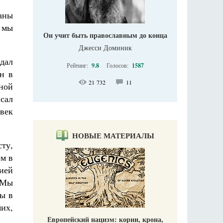
аны
ю мы
Он учит быть православным до конца
Джесси Доминик
дал
Рейтинг:
9.8
Голосов:
1587
н в
21 732
11
ной
сал
овек
НОВЫЕ МАТЕРИАЛЫ
ту,
ом в
жией
 Мы
ты в
мих,
Европейский нацизм: корни, крона,