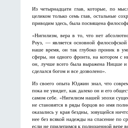
Из четырнадцати глав, которые, по мы
целиком только семь глав, остальные со
приводим здесь, была посвящена философ
«Нигилизм, вера в то, что нет абсолютн
Роуз, — является основной философской
наше время, он так глубоко проник в ум
сферы, ни одного фронта, на котором с 
он, лучше всего была выражена Ницше и 
сделался богом и все дозволено».
Из своего опыта Юджин знал, что совре
пока не увидит, как далеко он и его общес
самом себе. «Нигилизм нашей эпохи суще
не становятся в ряды борцов во имя по
оказались у края бездны, зовущейся ничт
нее без всякой надежды на спасение по с
если не прилепимся к полноценной вере в