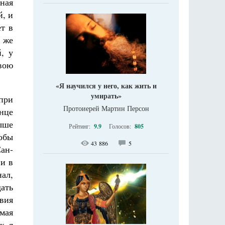
ная
й, и
ет в
 же
, у
вою
«Я научился у него, как жить и
умирать»
при
Протоиерей Мартин Персон
онце
ыше
Рейтинг:
9.9
Голосов:
805
обы
43 886
5
Сан-
ни в
нал,
щать
авия
емая
к я