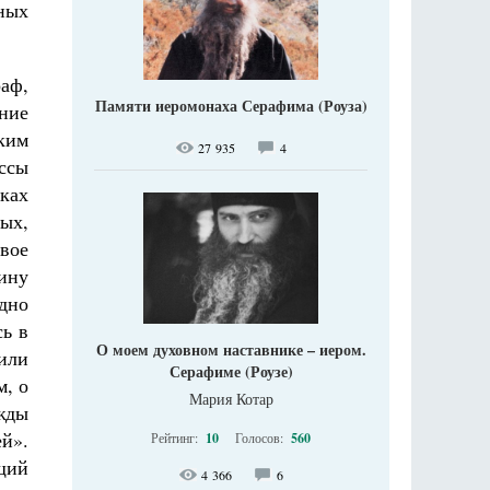
ных
аф,
Памяти иеромонаха Серафима (Роуза)
ние
ким
27 935
4
ссы
сках
ых,
свое
жину
дно
сь в
О моем духовном наставнике – иером.
сили
Серафиме (Роузе)
м, о
Мария Котар
ажды
й».
Рейтинг:
10
Голосов:
560
щий
4 366
6