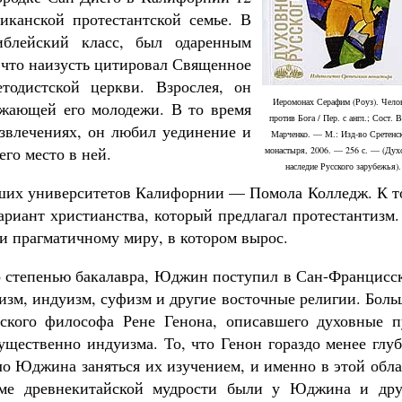
иканской протестантской семье. В
иблейский класс, был одаренным
, что наизусть цитировал Священное
одистской церкви. Взрослея, он
Иеромонах Серафим (Роуз). Чело
жающей его молодежи. В то время
против Бога / Пер. с англ.; Сост. В
Великомученик Георгий Победоносец. Н
азвлечениях, он любил уединение и
святого
Марченко. — М.: Изд-во Сретенс
Роман Котов
его место в ней.
монастыря, 2006. — 256 с. — (Дух
Как найти своё место в жизни
наследие Русского зарубежья).
Кирилл Мурышев
ейших университетов Калифорнии — Помола Колледж. К т
вариант христианства, который предлагал протестантизм
и прагматичному миру, в котором вырос.
со степенью бакалавра, Юджин поступил в Сан-Францисс
изм, индуизм, суфизм и другие восточные религии. Бол
зского философа Рене Генона, описавшего духовные п
щественно индуизма. То, что Генон гораздо менее глуб
ло Юджина заняться их изучением, и именно в этой обл
оме древнекитайской мудрости были у Юджина и дру