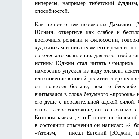
интересы, например тибетский буддизм
способностей.
Как пишет о нем иеромонах Дамаскин (Х
Юджин, отвергнув как слабое и беспло
восточных религий и философий, говоря
художникам и писателям его времени, он
логического мышления, для того чтобы «п
истины Юджин стал читать Фридриха Ни
намеренно упуская из виду элемент аске
вдохновение в новой религии сверхчелов
он нравился больше, чем то бесхребет
вчитывался в слова безумного «пророка» 
его душе с поразительной адской силой. 
описать свое состояние, он только и мог с
Котором заявлял, что Его нет: он бился об
в состоянии опьянения он написал: «Я б
«Атеизм, — писал Евгений [Юджин] по