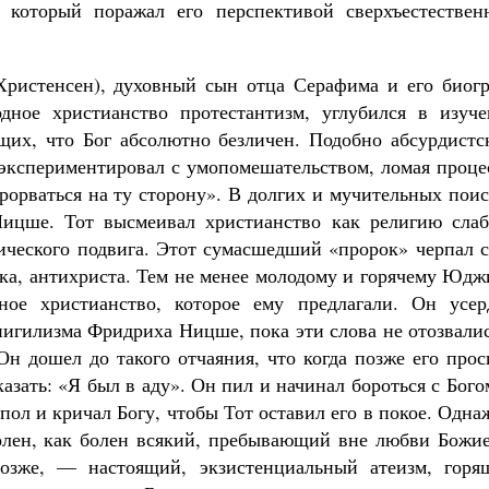
, который поражал его перспективой сверхъестествен
ристенсен), духовный сын отца Серафима и его биогр
дное христианство протестантизм, углубился в изуче
щих, что Бог абсолютно безличен. Подобно абсурдистс
 экспериментировал с умопомешательством, ломая проце
рорваться на ту сторону». В долгих и мучительных пои
цше. Тот высмеивал христианство как религию слаб
тического подвига. Этот сумасшедший «пророк» черпал 
ека, антихриста. Тем не менее молодому и горячему Юд
ное христианство, которое ему предлагали. Он усер
нигилизма Фридриха Ницше, пока эти слова не отозвали
Он дошел до такого отчаяния, что когда позже его про
казать: «Я был в аду». Он пил и начинал бороться с Бого
 пол и кричал Богу, чтобы Тот оставил его в покое. Одн
олен, как болен всякий, пребывающий вне любви Божие
зже, — настоящий, экзистенциальный атеизм, горя