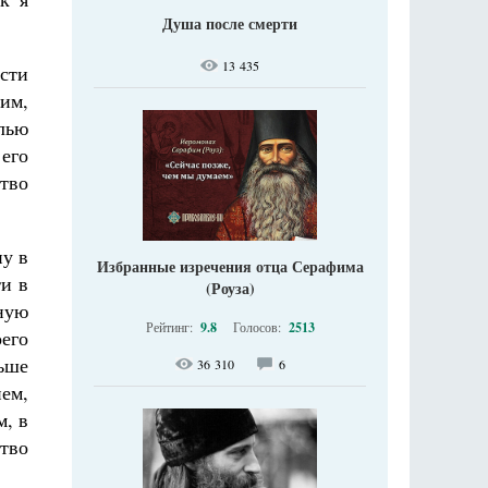
Душа после смерти
13 435
асти
им,
елью
 его
тво
ну в
Избранные изречения отца Серафима
и в
(Роуза)
ную
Рейтинг:
9.8
Голосов:
2513
оего
ьше
36 310
6
ем,
м, в
ство