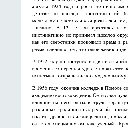
августа 1934 года и рос в типично амер
детстве он посещал протестантский б
мальчиком и часто удивлял родителей тем
Писание. В 12 лет он крестился в мет
инстинктивно не принимал идеалов окру
как его сверстники проводили время в р
Разлуки не будет
размышления о том, что такое жизнь и где 
Фредерика де Грааф
В 1952 году он поступил в один из стар
времени его перестал удовлетворять тот 
испытывал отвращение к самодовольному 
В 1956 году, окончив колледж в Помоле 
академию востоковедения. Он изучал иуда
влияние на него оказали труды францу
различных традиционных религий, преиму
излагал древнекитайские религии, побуди
он стал специалистом как ученый. Кр