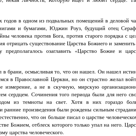
-х годов в одном из подвальных помещений в деловой ч
книгами и бумагами, Юджин Роуз, будущий отец Сераф
йны человека против Бога, против старого порядка с ц
ния отрицать существование Царства Божиего и заменить
у предполагалось озаглавить «Царство Божие и царс
 в брани, осмысливая то, что он нашел. Он нашел исти
мся в Православной Церкви, но он страстно желал войт
ое измерение, а не в скучную, мирскую организацион
сем сердцем. Сочинения того периода были для него св
одом из темноты на свет. Хотя в них гораздо бол
ти ранние произведения были рождены сильным страдани
стественно, что он больше писал о царстве человеческо
тве Божием, отблеск которого только упал на него. Цар
зму царства человеческого.