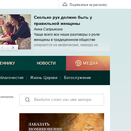
Подписаться на рассылку
Сколько рук должно быть у
правильной женщины
Анна Сапрыкина
Чаще всего все наши разговоры о роли
женщины в традиционном обществе
опираются на мифические, никогда не
существовавшие образы.
приход
ЕННИКУ
НОВОСТИ
МЕДИА
благочестия
|
Жизнь Церкви
|
Богослужение
спечатать