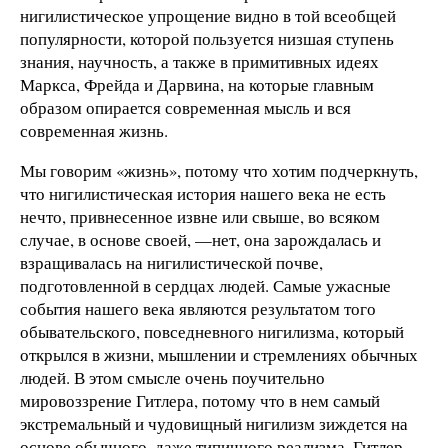
нигилистическое упрощение видно в той всеобщей
популярности, которой пользуется низшая ступень
знания, научность, а также в примитивных идеях
Маркса, Фрейда и Дарвина, на которые главным
образом опирается современная мысль и вся
современная жизнь.
Мы говорим «жизнь», потому что хотим подчеркнуть,
что нигилистическая история нашего века не есть
нечто, привнесенное извне или свыше, во всяком
случае, в основе своей, —нет, она зарождалась и
взращивалась на нигилистической почве,
подготовленной в сердцах людей. Самые ужасные
события нашего века являются результатом того
обывательского, повседневного нигилизма, который
открылся в жизни, мышлении и стремлениях обычных
людей. В этом смысле очень поучительно
мировоззрение Гитлера, потому что в нем самый
экстремальный и чудовищный нигилизм зиждется на
основе обычного, даже типичного реализма. Гитлер