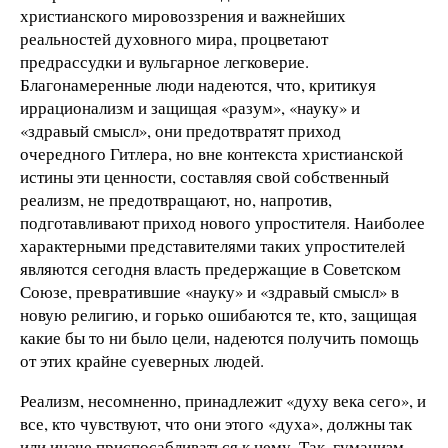
христианского мировоззрения и важнейших
реальностей духовного мира, процветают
предрассудки и вульгарное легковерие.
Благонамеренные люди надеются, что, критикуя
иррационализм и защищая «разум», «науку» и
«здравый смысл», они предотвратят приход
очередного Гитлера, но вне контекста христианской
истины эти ценности, составляя свой собственный
реализм, не предотвращают, но, напротив,
подготавливают приход нового упростителя. Наиболее
характерными представителями таких упростителей
являются сегодня власть предержащие в Советском
Союзе, превратившие «науку» и «здравый смысл» в
новую религию, и горько ошибаются те, кто, защищая
какие бы то ни было цели, надеются получить помощь
от этих крайне суеверных людей.
Реализм, несомненно, принадлежит «духу века сего», и
все, кто чувствуют, что они этого «духа», должны так
или иначе приспосабливаться к нему. Так, гуманизм,