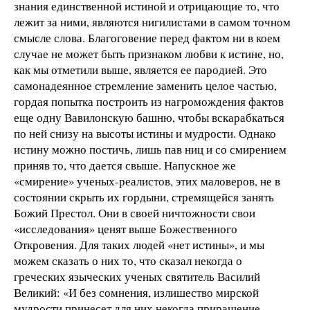
знания единственной истиной и отрицающие то, что
лежит за ними, являются нигилистами в самом точном
смысле слова. Благоговение перед фактом ни в коем
случае не может быть признаком любви к истине, но,
как мы отметили выше, является ее пародией. Это
самонадеянное стремление заменить целое частью,
гордая попытка построить из нагромождения фактов
еще одну Вавилонскую башню, чтобы вскарабкаться
по ней снизу на высоты истины и мудрости. Однако
истину можно постичь, лишь пав ниц и со смирением
приняв то, что дается свыше. Напускное же
«смирение» ученых-реалистов, этих маловеров, не в
состоянии скрыть их гордыни, стремящейся занять
Божий Престол. Они в своей ничтожности свои
«исследования» ценят выше Божественного
Откровения. Для таких людей «нет истины», и мы
можем сказать о них то, что сказал некогда о
греческих языческих ученых святитель Василий
Великий: «И без сомнения, излишество мирской
мудрости принесет для них некогда приращение