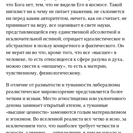
что Бога нет, тем, что не видели Его в космосе. Такой
нигилист ни к чему не питает уважения, не склоняется
ни перед каким авторитетом, ничего, как он считает, не
принимает на веру, все оценивает в свете науки,
представляющейся ему единственной абсолютной и
исключительной истиной, отрицает идеалистическое и
абстрактное в пользу конкретного и фактического. Он
не верит ни во что, кроме того, что все «высшее» в
человеке, то есть относящееся к сфере разума и духа,
можно свести к «низшему», то есть к материи,
чувственному, физиологическому.
В отличие от размытости и туманности либерализма
реалистическое мировоззрение представляется более
четким и ясным. Место агностицизма или уклончивого
деизма занимает открытый атеизм, а туманные
«высшие ценности» заменяются голым материализмом
и эгоизмом. Во вселенной реалиста все четко и ясно, за
исключением того, что наиболее требует четкости и
ясности, а именно — определения, в чем ее начало и