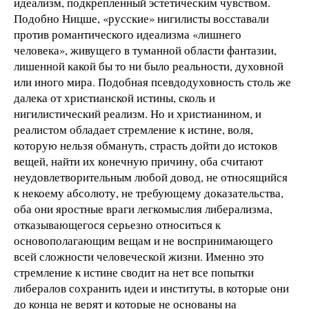
идеализм, подкрепленный эстетическим чувством.
Подобно Ницше, «русские» нигилисты восставали
против романтического идеализма «лишнего
человека», живущего в туманной области фантазии,
лишенной какой бы то ни было реальности, духовной
или иного мира. Подобная псевдодуховность столь же
далека от христианской истины, сколь и
нигилистический реализм. Но и христианином, и
реалистом обладает стремление к истине, воля,
которую нельзя обмануть, страсть дойти до истоков
вещей, найти их конечную причину, оба считают
неудовлетворительным любой довод, не относящийся
к некоему абсолюту, не требующему доказательства,
оба они яростные враги легкомыслия либерализма,
отказывающегося серьезно относиться к
основополагающим вещам и не воспринимающего
всей сложности человеческой жизни. Именно это
стремление к истине сводит на нет все попытки
либералов сохранить идеи и институты, в которые они
до конца не верят и которые не основаны на