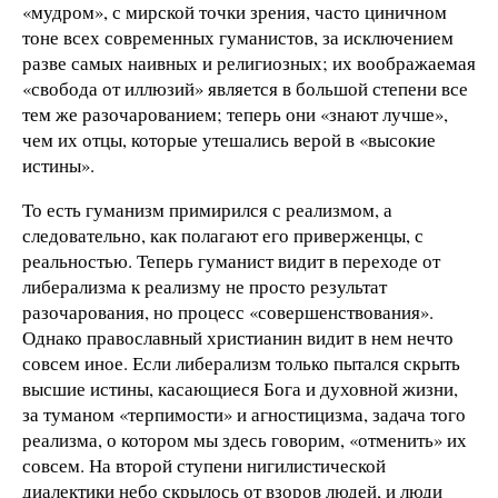
«мудром», с мирской точки зрения, часто циничном
тоне всех современных гуманистов, за исключением
разве самых наивных и религиозных; их воображаемая
«свобода от иллюзий» является в большой степени все
тем же разочарованием; теперь они «знают лучше»,
чем их отцы, которые утешались верой в «высокие
истины».
То есть гуманизм примирился с реализмом, а
следовательно, как полагают его приверженцы, с
реальностью. Теперь гуманист видит в переходе от
либерализма к реализму не просто результат
разочарования, но процесс «совершенствования».
Однако православный христианин видит в нем нечто
совсем иное. Если либерализм только пытался скрыть
высшие истины, касающиеся Бога и духовной жизни,
за туманом «терпимости» и агностицизма, задача того
реализма, о котором мы здесь говорим, «отменить» их
совсем. На второй ступени нигилистической
диалектики небо скрылось от взоров людей, и люди