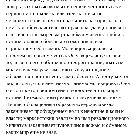
теперь, как бы высоко мы ни ценили честность всуе
верного материалиста или атеиста, никакое
человеколюбие не сможет заставить нас признать в
нем ту любовь к истине, которая некогда вдохновляла
его, теперь он скорее жертва обманувшейся любви к
истине, ставшей болезнью и окончившейся
отрицанием себя самой. Мотивировка реалиста,
впрочем, не совсем честна. Он утверждает, что знает
то, чего, по его собственной теории знаний, знать не
может: как мы уже заметили выше, отрицание
абсолютной истины есть само абсолют. А поступает он
так потому, что имеет некую тайную мотивировку. Она
состоит в его предпочтении ценностей этого мира
истине. Безжалостный реалист и «искатель истины»
Ницше, обольщенный образом «сверхчеловека»,
заканчивает пробуждением воли к неистине и воли к
власти; марксистский реализм во имя революционного
хилиазма заканчивает чудовищной ложью и обманом,
каких мир еще не знал.