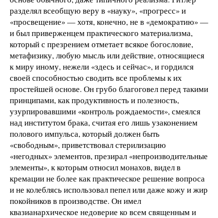
разделял всеобщую веру в «науку», «прогресс» и
«просвещение» — хотя, конечно, не в «демократию» —
и был приверженцем практического материализма,
который с презрением отметает всякое богословие,
метафизику, любую мысль или действие, относящиеся
к миру иному, нежели «здесь и сейчас», и гордился
своей способностью сводить все проблемы к их
простейшей основе. Он грубо благоговел перед такими
принципами, как продуктивность и полезность,
узурпировавшими «контроль рождаемости», смеялся
над институтом брака, считая его лишь узаконением
полового импульса, который должен быть
«свободным», приветствовал стерилизацию
«негодных» элементов, презирал «непроизводительные
элементы», к которым относил монахов, видел в
кремации не более как практическое решение вопроса
и не колеблясь использовал пепел или даже кожу и жир
покойников в производстве. Он имел
квазианархическое недоверие ко всем священным и