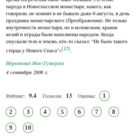
народа в Новоспасском монастыре, какого, как
говорили, не помнят и не бывало даже 6 августа, в день
праздника монастырского (Преображения). Не только
внутренность монастыря, но и колокольня, крыши
келий и ограды были наполнены народом. Когда
опускали тело в землю, кто-то сказал: “Не было такого
[12]
старца у Нового Спаса”»
.
Иеромонах Иов (Гумеров)
4 сентября 2006 г.
9.4
13
1
Рейтинг:
Голосов:
Оценка:
2
3
4
5
6
7
8
9
10