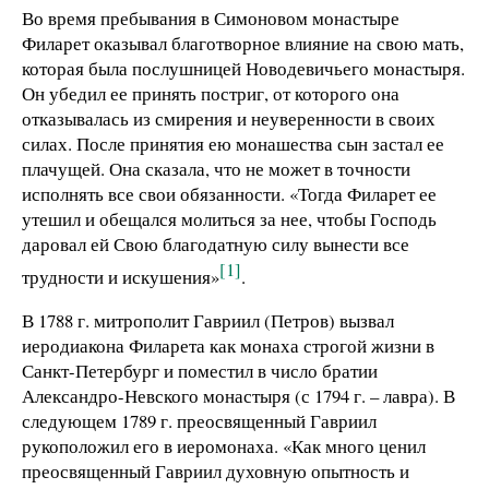
Во время пребывания в Симоновом монастыре
Филарет оказывал благотворное влияние на свою мать,
которая была послушницей Новодевичьего монастыря.
Он убедил ее принять постриг, от которого она
отказывалась из смирения и неуверенности в своих
силах. После принятия ею монашества сын застал ее
плачущей. Она сказала, что не может в точности
исполнять все свои обязанности. «Тогда Филарет ее
утешил и обещался молиться за нее, чтобы Господь
даровал ей Свою благодатную силу вынести все
[1]
трудности и искушения»
.
В 1788 г. митрополит Гавриил (Петров) вызвал
иеродиакона Филарета как монаха строгой жизни в
Санкт-Петербург и поместил в число братии
Александро-Невского монастыря (с 1794 г. – лавра). В
следующем 1789 г. преосвященный Гавриил
рукоположил его в иеромонаха. «Как много ценил
преосвященный Гавриил духовную опытность и