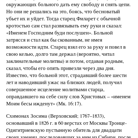
окружающих больного дать ему свободу и снять цепи.
Но они не решались на это, боясь, что бесноватый
убьет их и уйдет. Тогда старец Филарет с обычной
кротостью сам стал развязывать ему руки и сказал:
«Именем Господним буди послушен». Больной
затрясся и стал как бы скованным, не имея
возможности идти. Старец взял его за руку и повел в
свою келью, долго там держал (вероятно, читал
заклинательные молитвы) и потом, отдавая родным,
сказал, чтобы его опять привезли через два дня.
Известно, что больной этот, страдавший более шести
лет и наводивший ужас на близких людей, получил
совершенное исцеление молитвами старца,
оправдавшего на себе силу слов Христовых – «именем
Моим бесы ижденут» (Мк. 16:17).
Схимонах Зосима (Верховский; 1767–1833),
основавший в 1826 г. в 60 верстах от Москвы Троице-
Одигитриевскую пустынную обитель для двадцати
своих учениц, последовавших за ним из Сибири, после