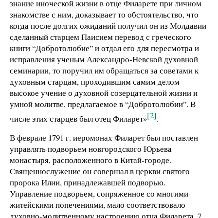
знание иноческой жизни в отце Филарете при личном
знакомстве с ним, доказывает то обстоятельство, что
когда после долгих ожиданий получил он из Молдавии
сделанный старцем Паисием перевод с греческого
книги “Добротолюбие” и отдал его для пересмотра и
исправления ученым Александро-Невской духовной
семинарии, то поручил им обращаться за советами к
духовным старцам, проходившим самим делом
высокое учение о духовной созерцательной жизни и
умной молитве, предлагаемое в “Добротолюбии”. В
[2]
числе этих старцев был отец Филарет»
.
В феврале 1791 г. иеромонах Филарет был поставлен
управлять подворьем новгородского Юрьева
монастыря, расположенного в Китай-городе.
Священнослужение он совершал в церкви святого
пророка Илии, принадлежавшей подворью.
Управление подворьем, сопряженное со многими
житейскими попечениями, мало соответствовало
духовно-молитвенному настроению отца Филарета. 7