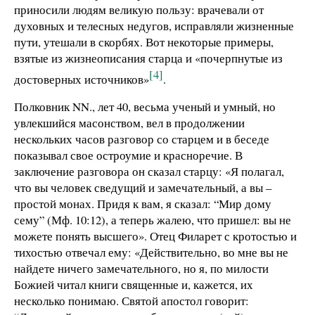
приносили людям великую пользу: врачевали от
духовных и телесных недугов, исправляли жизненные
пути, утешали в скорбях. Вот некоторые примеры,
взятые из жизнеописания старца и «почерпнутые из
[4]
достоверных источников»
.
Полковник NN., лет 40, весьма ученый и умный, но
увлекшийся масонством, вел в продолжении
нескольких часов разговор со старцем и в беседе
показывал свое остроумие и красноречие. В
заключение разговора он сказал старцу: «Я полагал,
что вы человек сведущий и замечательный, а вы –
простой монах. Придя к вам, я сказал: “Мир дому
сему” (Мф. 10:12), а теперь жалею, что пришел: вы не
можете понять высшего». Отец Филарет с кротостью и
тихостью отвечал ему: «Действительно, во мне вы не
найдете ничего замечательного, но я, по милости
Божией читал книги священные и, кажется, их
несколько понимаю. Святой апостол говорит: