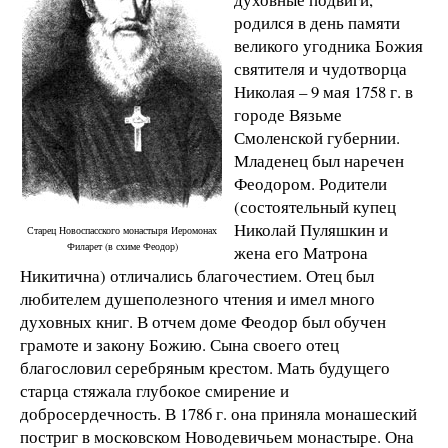
родился в день памяти
великого угодника Божия
святителя и чудотворца
Николая – 9 мая 1758 г. в
городе Вязьме
Смоленской губернии.
Младенец был наречен
Феодором. Родители
(состоятельный купец
Николай Пуляшкин и
Старец Новоспасского монастыря Иеромонах
Филарет (в схиме Феодор)
жена его Матрона
Никитична) отличались благочестием. Отец был
любителем душеполезного чтения и имел много
духовных книг. В отчем доме Феодор был обучен
грамоте и закону Божию. Сына своего отец
благословил серебряным крестом. Мать будущего
старца стяжала глубокое смирение и
добросердечность. В 1786 г. она приняла монашеский
постриг в московском Новодевичьем монастыре. Она