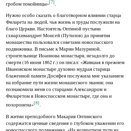
[7]
гробом покойницы»
.
Нужно особо сказать о благотворном влиянии старца
Филарета на людей, чья жизнь и труды послужили на
благо Церкви. Настоятель Оптиной пустыни
схиархимандрит Моисей (Путилов) до принятия
монашества пользовался советами новоспасского
подвижника. В письме к Марии Мазуриной,
строительнице Иоаннова монастыря, незадолго до
смерти (16 июня 1862 г.) он писал: «Жившая в прежнем
Ивановском монастыре духовно мудрая старица
блаженной памяти Досифея послужила мне указанием
на избрание пути жизни монашеского звания; она
познакомила меня со старцами Александром и
Филаретом в Новоспасском монастыре, где она и
[8]
похоронена»
.
В житии преподобного Макария Оптинского
содержатся ценные сведения о глубоком уважении его
новоспасского подвижника. «На возвратном пути из