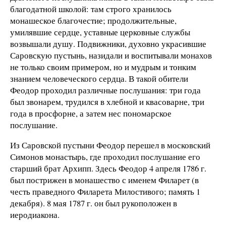
благодатной школой: там строго хранилось
монашеское благочестие; продолжительные,
умилявшие сердце, уставные церковные службы
возвышали душу. Подвижники, духовно украсившие
Саровскую пустынь, назидали и воспитывали монахов
не только своим примером, но и мудрым и тонким
знанием человеческого сердца. В такой обители
Феодор проходил различные послушания: три года
был звонарем, трудился в хлебной и квасоварне, три
года в просфорне, а затем нес пономарское
послушание.
Из Саровской пустыни Феодор перешел в московский
Симонов монастырь, где проходил послушание его
старший брат Архипп. Здесь Феодор 4 апреля 1786 г.
был пострижен в монашество с именем Филарет (в
честь праведного Филарета Милостивого; память 1
декабря). 8 мая 1787 г. он был рукоположен в
иеродиакона.