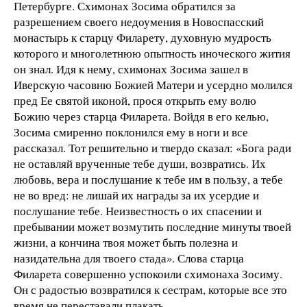
Петербурге. Схимонах Зосима обратился за
разрешением своего недоумения в Новоспасский
монастырь к старцу Филарету, духовную мудрость
которого и многолетнюю опытность иноческого жития
он знал. Идя к нему, схимонах Зосима зашел в
Иверскую часовню Божией Матери и усердно молился
пред Ее святой иконой, прося открыть ему волю
Божию через старца Филарета. Войдя в его келью,
Зосима смиренно поклонился ему в ноги и все
рассказал. Тот решительно и твердо сказал: «Бога ради
не оставляй врученные тебе души, возвратись. Их
любовь, вера и послушание к тебе им в пользу, а тебе
не во вред: не лишай их награды за их усердие и
послушание тебе. Неизвестность о их спасении и
пребывании может возмутить последние минуты твоей
жизни, а кончина твоя может быть полезна и
назидательна для твоего стада». Слова старца
Филарета совершенно успокоили схимонаха Зосиму.
Он с радостью возвратился к сестрам, которые все это
время не переставали плакать.