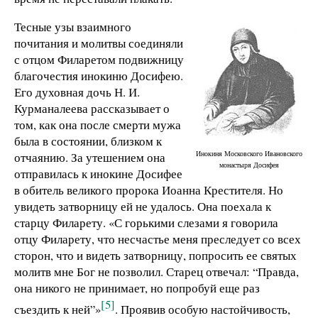
Тесные узы взаимного
почитания и молитвы соединяли
с отцом Филаретом подвижницу
благочестия инокиню Досифею.
Его духовная дочь Н. И.
Курманалеева рассказывает о
том, как она после смерти мужа
была в состоянии, близком к
Инокиня Московского Ивановского
отчаянию. За утешением она
монастыря Досифея
отправилась к инокине Досифее
в обитель великого пророка Иоанна Крестителя. Но
увидеть затворницу ей не удалось. Она поехала к
старцу Филарету. «С горькими слезами я говорила
отцу Филарету, что несчастье меня преследует со всех
сторон, что и видеть затворницу, попросить ее святых
молитв мне Бог не позволил. Старец отвечал: “Правда,
она никого не принимает, но попробуй еще раз
[5]
съездить к ней”»
. Проявив особую настойчивость,