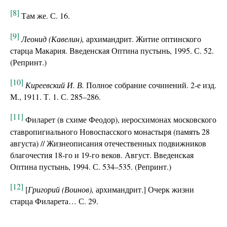
[8]
Там же. С. 16.
[9]
Леонид (Кавелин),
архимандрит. Житие оптинского
старца Макария. Введенская Оптина пустынь, 1995. С. 52.
(Репринт.)
[10]
Киреевский И. В.
Полное собрание сочинений. 2-е изд.
М., 1911. Т. 1. С. 285–286.
[11]
Филарет (в схиме Феодор), иеросхимонах московского
ставропигиального Новоспасского монастыря (память 28
августа) // Жизнеописания отечественных подвижников
благочестия 18-го и 19-го веков. Август. Введенская
Оптина пустынь, 1994. С. 534–535. (Репринт.)
[12]
[
Григорий (Воинов),
архимандрит.] Очерк жизни
старца Филарета… С. 29.