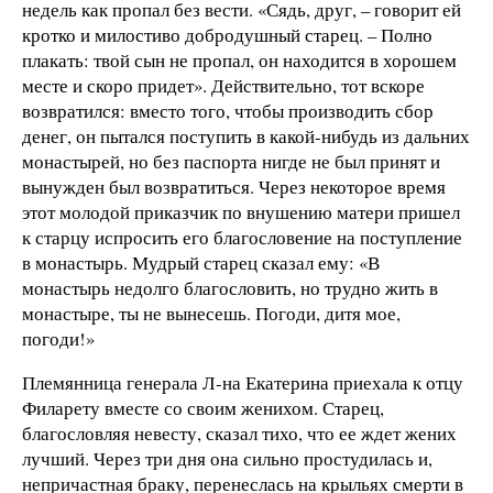
недель как пропал без вести. «Сядь, друг, – говорит ей
кротко и милостиво добродушный старец. – Полно
плакать: твой сын не пропал, он находится в хорошем
месте и скоро придет». Действительно, тот вскоре
возвратился: вместо того, чтобы производить сбор
денег, он пытался поступить в какой-нибудь из дальних
монастырей, но без паспорта нигде не был принят и
вынужден был возвратиться. Через некоторое время
этот молодой приказчик по внушению матери пришел
к старцу испросить его благословение на поступление
в монастырь. Мудрый старец сказал ему: «В
монастырь недолго благословить, но трудно жить в
монастыре, ты не вынесешь. Погоди, дитя мое,
погоди!»
Племянница генерала Л-на Екатерина приехала к отцу
Филарету вместе со своим женихом. Старец,
благословляя невесту, сказал тихо, что ее ждет жених
лучший. Через три дня она сильно простудилась и,
непричастная браку, перенеслась на крыльях смерти в