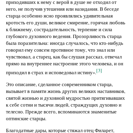
приходивших к нему с верой в душе не отходил от
него, не получив утешения или назидания. В беседе
старца особенно ясно проявлялись удивительная
кротость его души, великое смирение, горячая любовь
к ближнему, сострадательность, терпение и сила
глубокого духовного ведения. Прозорливость старца
была поразительна: иногда случалось, что кто-нибудь
говорил ему совсем противное тому, что знал или
чувствовал, а старец, как бы слушая рассказ, отвечал
прямо на внутреннее настроение этого человека, и он
[3]
приходил в страх и исповедовал истину».
Это описание, сделанное современником старца,
вызывает в памяти жизнь других великих наставников,
святой жизнью и духовной мудростью притягивавших
к себе сотни и тысячи людей, страждущих духовно и
телесно. Прежде всего, вспоминаются знаменитые
оптинские старцы.
Благодатные дары, которые стяжал отец Филарет,