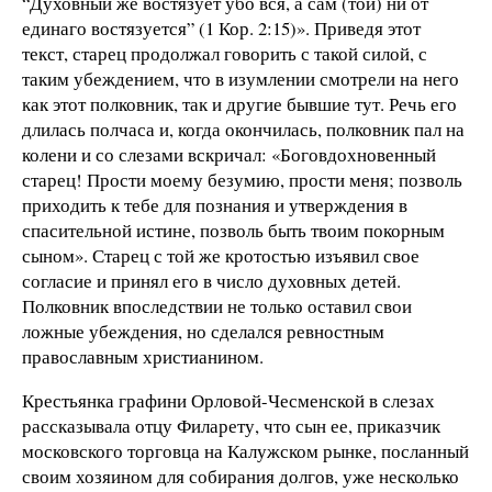
“Духовный же востязует убо вся, а сам (той) ни от
единаго востязуется” (1 Кор. 2:15)». Приведя этот
текст, старец продолжал говорить с такой силой, с
таким убеждением, что в изумлении смотрели на него
как этот полковник, так и другие бывшие тут. Речь его
длилась полчаса и, когда окончилась, полковник пал на
колени и со слезами вскричал: «Боговдохновенный
старец! Прости моему безумию, прости меня; позволь
приходить к тебе для познания и утверждения в
спасительной истине, позволь быть твоим покорным
сыном». Старец с той же кротостью изъявил свое
согласие и принял его в число духовных детей.
Полковник впоследствии не только оставил свои
ложные убеждения, но сделался ревностным
православным христианином.
Крестьянка графини Орловой-Чесменской в слезах
рассказывала отцу Филарету, что сын ее, приказчик
московского торговца на Калужском рынке, посланный
своим хозяином для собирания долгов, уже несколько