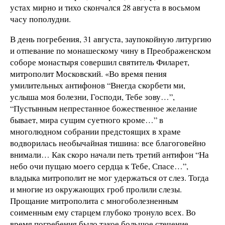
устах мирно и тихо скончался 28 августа в восьмом
часу пополудни.
В день погребения, 31 августа, заупокойную литургию
и отпевание по монашескому чину в Преображенском
соборе монастыря совершил святитель Филарет,
митрополит Московский. «Во время пения
умилительных антифонов “Внегда скорбети ми,
услыша моя болезни, Господи, Тебе зову…”,
“Пустынным непрестанное божественное желание
бывает, мира сущим суетного кроме…” в
многолюдном собрании предстоящих в храме
водворилась необычайная тишина: все благоговейно
внимали… Как скоро начали петь третий антифон “На
небо очи пущаю моего сердца к Тебе, Спасе…”,
владыка митрополит не мог удержаться от слез. Тогда
и многие из окружающих гроб пролили слезы.
Прощание митрополита с многоболезненным
соименным ему старцем глубоко тронуло всех. Во
время погребения было такое большое стечение