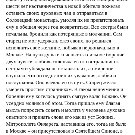
шести лет наставничества в новой обители пожелал
оставить своих духовных чад и отправиться в
Соловецкий монастырь, умоляя их не препятствовать
ему и обещая через год возвратиться. Все сестры были
печальны, бродили как потерянные в молчании. Сам
старец не мог удержать слез своих, но решился
исполнить свое желание, побывав первоначально в
Москве. На пути душа его испытала сильное борение
двух чувств: любовь склоняла его к состраданию к
сестрам и убеждала не оставлять их, а смирение
внушало, что он недостоин их уважения, любви и
послушания. Оно влекло его в путь. Старец желал
умереть простым странником. В таком недоумении и
борении ему хотелось узнать святую волю Божию. Он
усердно молился об этом. Тогда пришла ему благая
мысль попросить совета и молитв у человека духовно
опытного и принять слова его как из уст Божиих.
Митрополита Филарета, наставника его, тогда не было
в Москве – он присутствовал в Святейшем Синоде, в