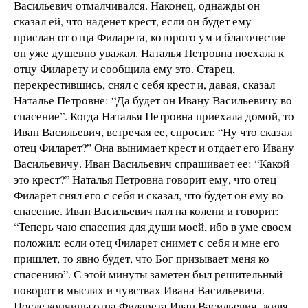
Васильевич отмалчивался. Наконец, однажды он
сказал ей, что наденет крест, если он будет ему
прислан от отца Филарета, которого ум и благочестие
он уже душевно уважал. Наталья Петровна поехала к
отцу Филарету и сообщила ему это. Старец,
перекрестившись, снял с себя крест и, давая, сказал
Наталье Петровне: “Да будет он Ивану Васильевичу во
спасение”. Когда Наталья Петровна приехала домой, то
Иван Васильевич, встречая ее, спросил: “Ну что сказал
отец Филарет?” Она вынимает крест и отдает его Ивану
Васильевичу. Иван Васильевич спрашивает ее: “Какой
это крест?” Наталья Петровна говорит ему, что отец
Филарет снял его с себя и сказал, что будет он ему во
спасение. Иван Васильевич пал на колени и говорит:
“Теперь чаю спасения для души моей, ибо в уме своем
положил: если отец Филарет снимет с себя и мне его
пришлет, то явно будет, что Бог призывает меня ко
спасению”. С этой минуты заметен был решительный
поворот в мыслях и чувствах Ивана Васильевича.
После кончины отца Филарета Иван Васильевич, живя