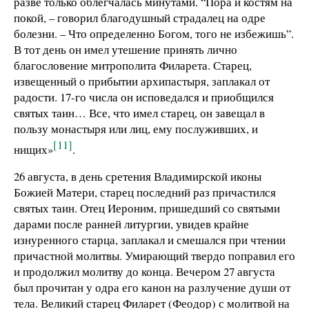
разве только облегчалась минутами. “Пора и костям на
покой, – говорил благодушный страдалец на одре
болезни. – Что определенно Богом, того не избежишь”.
В тот день он имел утешение принять лично
благословение митрополита Филарета. Старец,
извещенный о прибытии архипастыря, заплакал от
радости. 17-го числа он исповедался и приобщился
святых таин… Все, что имел старец, он завещал в
пользу монастыря или лиц, ему послуживших, и
[11]
нищих»
.
26 августа, в день сретения Владимирской иконы
Божией Матери, старец последний раз причастился
святых таин. Отец Иероним, пришедший со святыми
дарами после ранней литургии, увидев крайне
изнуренного старца, заплакал и смешался при чтении
причастной молитвы. Умирающий твердо поправил его
и продолжил молитву до конца. Вечером 27 августа
был прочитан у одра его канон на разлучение души от
тела. Великий старец Филарет (Феодор) с молитвой на