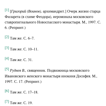
[1]
[
Григорий (Воинов),
архимандрит.] Очерк жизни старца
Филарета (в схиме Феодора), иеромонаха московского
ставропигиального Новоспасского монастыря. М., 1997. С.
6. (Репринт.)
[2]
Там же. С. 6–7.
[3]
Там же. С. 10–11.
[4]
Там же. С. 31.
[5]
Руднев В.,
священник. Подвижница московского
Ивановского женского монастыря инокиня Досифея. М.,
1997. С. 17. (Репринт.)
[6]
Там же. С. 17–18.
[7]
Там же. С. 19.