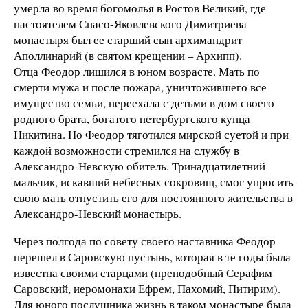
умерла во время богомолья в Ростов Великий, где
настоятелем Спасо-Яковлевского Димитриева
монастыря был ее старший сын архимандрит
Аполлинарий (в святом крещении – Архипп).
Отца Феодор лишился в юном возрасте. Мать по
смерти мужа и после пожара, уничтожившего все
имущество семьи, переехала с детьми в дом своего
родного брата, богатого петербургского купца
Никитина. Но Феодор тяготился мирской суетой и при
каждой возможности стремился на службу в
Александро-Невскую обитель. Тринадцатилетний
мальчик, искавший небесных сокровищ, смог упросить
свою мать отпустить его для постоянного жительства в
Александро-Невский монастырь.
Через полгода по совету своего наставника Феодор
перешел в Саровскую пустынь, которая в те годы была
известна своими старцами (преподобный Серафим
Саровский, иеромонахи Ефрем, Пахомий, Питирим).
Для юного послушника жизнь в таком монастыре была