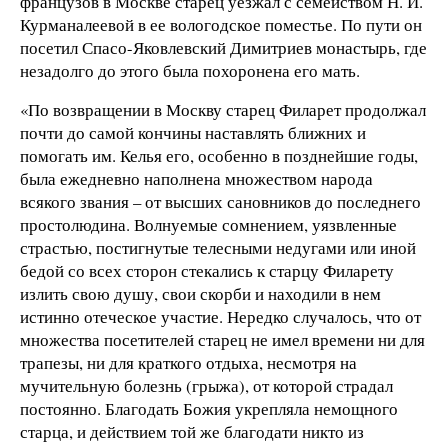
французов в Москве старец уезжал с семейством Н. И.
Курманалеевой в ее вологодское поместье. По пути он
посетил Спасо-Яковлевский Димитриев монастырь, где
незадолго до этого была похоронена его мать.
«По возвращении в Москву старец Филарет продолжал
почти до самой кончины наставлять ближних и
помогать им. Келья его, особенно в позднейшие годы,
была ежедневно наполнена множеством народа
всякого звания – от высших сановников до последнего
простолюдина. Волнуемые сомнением, уязвленные
страстью, постигнутые телесными недугами или иной
бедой со всех сторон стекались к старцу Филарету
излить свою душу, свои скорби и находили в нем
истинно отеческое участие. Нередко случалось, что от
множества посетителей старец не имел времени ни для
трапезы, ни для краткого отдыха, несмотря на
мучительную болезнь (грыжа), от которой страдал
постоянно. Благодать Божия укрепляла немощного
старца, и действием той же благодати никто из