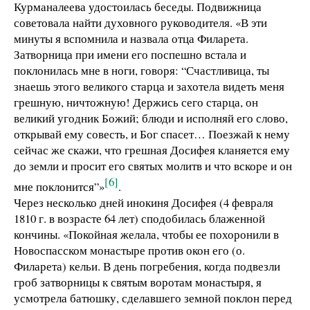
Курманалеева удостоилась беседы. Подвижница
советовала найти духовного руководителя. «В эти
минуты я вспомнила и назвала отца Филарета.
Затворница при имени его поспешно встала и
поклонилась мне в ноги, говоря: “Счастливица, ты
знаешь этого великого старца и захотела видеть меня
грешную, ничтожную! Держись сего старца, он
великий угодник Божий; блюди и исполняй его слово,
открывай ему совесть, и Бог спасет… Поезжай к нему
сейчас же скажи, что грешная Досифея кланяется ему
до земли и просит его святых молитв и что вскоре и он
[6]
мне поклонится”»
.
Через несколько дней инокиня Досифея (4 февраля
1810 г. в возрасте 64 лет) сподобилась блаженной
кончины. «Покойная желала, чтобы ее похоронили в
Новоспасском монастыре против окон его (о.
Филарета) кельи. В день погребения, когда подвезли
гроб затворницы к святым воротам монастыря, я
усмотрела батюшку, сделавшего земной поклон перед