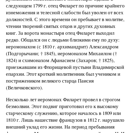
следующем 1799 г. отец Филарет по причине крайнего
изнеможения и телесной слабости был уволен от всех
должностей. С этого времени он пребывает в молитве,
чтении творений святых отцов и других духовных
книг. За ворота монастыря отец Филарет выходил
редко. Общался он с людьми близкими ему по духу:
иеромонахом (с 1810 г. архимандрит) Александром
(Подгорычани; † 1845), иеромонахом Михаилом (†
1824) и схимонахом Афанасием (Захаров; † 1825),
приезжавшим из Флорищевой пустыни Владимирской
епархии. Этот кроткий молитвенник был учеником и
пострижеником великого старца Паисия
(Величковского).
Несколько лет иеромонах Филарет провел в строгом
безмолвии. Этот подвиг приготовил его к высокому
старческому служению, которое началось в 1809 или
1810 г. Лишь нашествие французов в 1812 г. нарушило
внешний уклад его жизни. На период пребывания