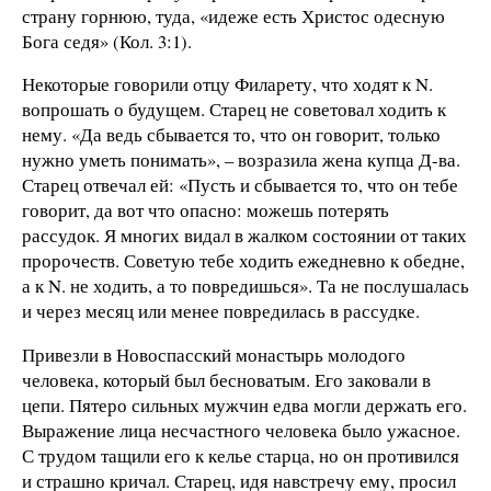
страну горнюю, туда, «идеже есть Христос одесную
Бога седя» (Кол. 3:1).
Некоторые говорили отцу Филарету, что ходят к N.
вопрошать о будущем. Старец не советовал ходить к
нему. «Да ведь сбывается то, что он говорит, только
нужно уметь понимать», – возразила жена купца Д-ва.
Старец отвечал ей: «Пусть и сбывается то, что он тебе
говорит, да вот что опасно: можешь потерять
рассудок. Я многих видал в жалком состоянии от таких
пророчеств. Советую тебе ходить ежедневно к обедне,
а к N. не ходить, а то повредишься». Та не послушалась
и через месяц или менее повредилась в рассудке.
Привезли в Новоспасский монастырь молодого
человека, который был бесноватым. Его заковали в
цепи. Пятеро сильных мужчин едва могли держать его.
Выражение лица несчастного человека было ужасное.
С трудом тащили его к келье старца, но он противился
и страшно кричал. Старец, идя навстречу ему, просил