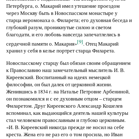
Петербурга, о. Макарий имел утешение проездом
через Москву быть в Новоспасском монастыре у
старца иеромонаха о. Филарета; его духовная беседа и
глубокий разум, проникнутые силою и светом
благодати, и его любовь навсегда запечатлелись в
[9]
сердечной памяти о. Макария»
. Отец Макарий
хранил у себя в келье портрет старца Филарета.
Новоспасскому старцу был обязан своим обращением
к Православию наш замечательный мыслитель И. В.
Киреевский. Воспитанный на идеях немецкой
философии, он был далек от церковной жизни.
Женившись в 1834 г. на Наталье Петровне Арбениной,
он познакомился и с ее духовным отцом – старцем
Филаретом. Друг Киреевского Александр Кошелев
вспоминал, как выдающийся деятель нашей культуры
стал человеком православным и глубоко церковным.
«И. В. Киреевский никогда прежде не носил на себе
креста. Жена его не раз его о том просила, но Иван