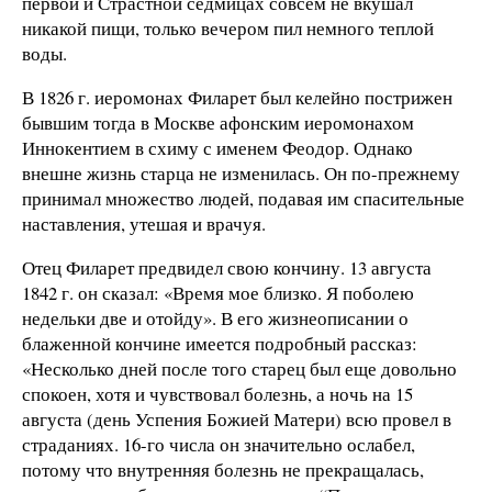
первой и Страстной седмицах совсем не вкушал
никакой пищи, только вечером пил немного теплой
воды.
В 1826 г. иеромонах Филарет был келейно пострижен
бывшим тогда в Москве афонским иеромонахом
Иннокентием в схиму с именем Феодор. Однако
внешне жизнь старца не изменилась. Он по-прежнему
принимал множество людей, подавая им спасительные
наставления, утешая и врачуя.
Отец Филарет предвидел свою кончину. 13 августа
1842 г. он сказал: «Время мое близко. Я поболею
недельки две и отойду». В его жизнеописании о
блаженной кончине имеется подробный рассказ:
«Несколько дней после того старец был еще довольно
спокоен, хотя и чувствовал болезнь, а ночь на 15
августа (день Успения Божией Матери) всю провел в
страданиях. 16-го числа он значительно ослабел,
потому что внутренняя болезнь не прекращалась,