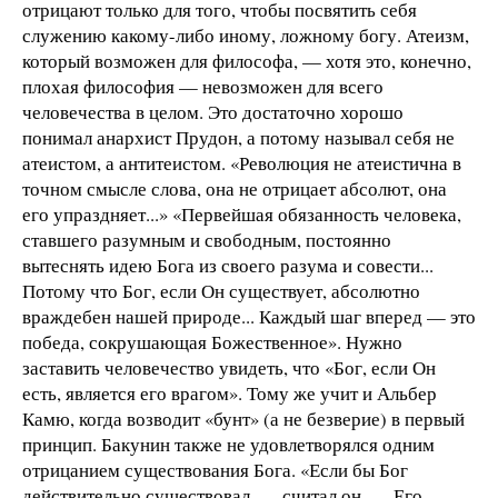
отрицают только для того, чтобы посвятить себя
служению какому-либо иному, ложному богу. Атеизм,
который возможен для философа, — хотя это, конечно,
плохая философия — невозможен для всего
человечества в целом. Это достаточно хорошо
понимал анархист Прудон, а потому называл себя не
атеистом, а антитеистом. «Революция не атеистична в
точном смысле слова, она не отрицает абсолют, она
его упраздняет...» «Первейшая обязанность человека,
ставшего разумным и свободным, постоянно
вытеснять идею Бога из своего разума и совести...
Потому что Бог, если Он существует, абсолютно
враждебен нашей природе... Каждый шаг вперед — это
победа, сокрушающая Божественное». Нужно
заставить человечество увидеть, что «Бог, если Он
есть, является его врагом». Тому же учит и Альбер
Камю, когда возводит «бунт» (а не безверие) в первый
принцип. Бакунин также не удовлетворялся одним
отрицанием существования Бога. «Если бы Бог
действительно существовал, — считал он, — Его