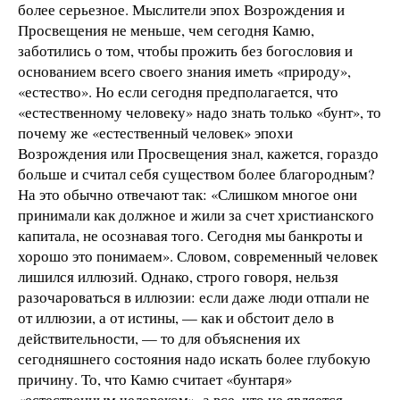
более серьезное. Мыслители эпох Возрождения и
Просвещения не меньше, чем сегодня Камю,
заботились о том, чтобы прожить без богословия и
основанием всего своего знания иметь «природу»,
«естество». Но если сегодня предполагается, что
«естественному человеку» надо знать только «бунт», то
почему же «естественный человек» эпохи
Возрождения или Просвещения знал, кажется, гораздо
больше и считал себя существом более благородным?
На это обычно отвечают так: «Слишком многое они
принимали как должное и жили за счет христианского
капитала, не осознавая того. Сегодня мы банкроты и
хорошо это понимаем». Словом, современный человек
лишился иллюзий. Однако, строго говоря, нельзя
разочароваться в иллюзии: если даже люди отпали не
от иллюзии, а от истины, — как и обстоит дело в
действительности, — то для объяснения их
сегодняшнего состояния надо искать более глубокую
причину. То, что Камю считает «бунтаря»
«естественным человеком», а все, что не является