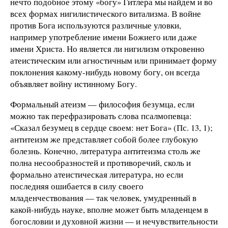
нечто подобное этому «богу» Гитлера мы найдем и во
всех формах нигилистического витализма. В войне
против Бога используются различные уловки,
например употребление имени Божиего или даже
имени Христа. Но является ли нигилизм откровенно
атеистическим или агностичным или принимает форму
поклонения какому-нибудь новому богу, он всегда
объявляет войну истинному Богу.
Формальный атеизм — философия безумца, если
можно так перефразировать слова псалмопевца:
«Сказал безумец в сердце своем: нет Бога» (Пс. 13, 1);
антитеизм же представляет собой более глубокую
болезнь. Конечно, литература антитеизма столь же
полна несообразностей и противоречий, сколь и
формально атеистическая литература, но если
последняя ошибается в силу своего
младенчествования — так человек, умудренный в
какой-нибудь науке, вполне может быть младенцем в
богословии и духовной жизни — и нечувствительности