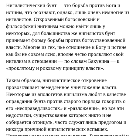
Нигилистический бунт — это борьба против Бога и
истины, что осознают, однако, лишь очень немногие из
нигилистов. Откровенный богословский и
философский нигилизм можно найти лишь у
некоторых, для большинства же нигилистов бунт
принимает форму борьбы против богоустановленной
власти. Многие из тех, чье отношение к Богу и истине
как бы не совсем ясно, вполне четко проявляют свой
нигилизм в отношении — по словам Бакунина — к
«проклятому и роковому принципу власти».
Таким образом, нигилистическое откровение
провозглашает немедленное уничтожение власти.
Некоторые из апологетов нигилизма любят в качестве
оправдания бунта против старого порядка говорить о
его «несправедливостях» и «разложении», но все эти
недостатки, существование которых никто и не
собирается отрицать, часто служат лишь предлогом и
никогда причиной нигилистических вспышек.
Нигилисты нападают на саму власть. В политической и