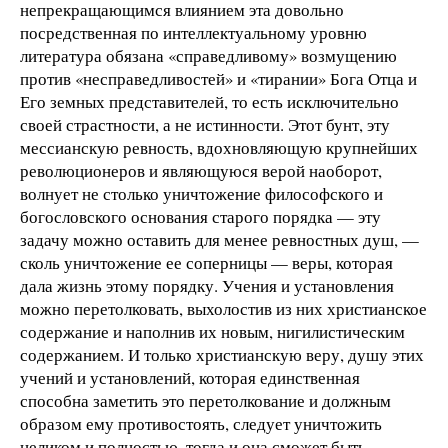
непрекращающимся влиянием эта довольно
посредственная по интеллектуальному уровню
литература обязана «справедливому» возмущению
против «несправедливостей» и «тирании» Бога Отца и
Его земных представителей, то есть исключительно
своей страстности, а не истинности. Этот бунт, эту
мессианскую ревность, вдохновляющую крупнейших
революционеров и являющуюся верой наоборот,
волнует не столько уничтожение философского и
богословского основания старого порядка — эту
задачу можно оставить для менее ревностных душ, —
сколь уничтожение ее соперницы — веры, которая
дала жизнь этому порядку. Учения и установления
можно перетолковать, выхолостив из них христианское
содержание и наполнив их новым, нигилистическим
содержанием. И только христианскую веру, душу этих
учений и установлений, которая единственная
способна заметить это перетолкование и должным
образом ему противостоять, следует уничтожить
целиком и полностью, тогда и она сможет быть