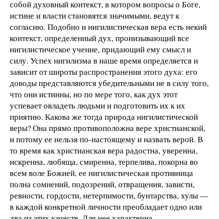
собой духовный контекст, в котором вопросы о Боге,
истине и власти становятся значимыми, ведут к
согласию. Подобно и нигилистическая вера есть некий
контекст, определенный дух, пронизывающий все
нигилистическое учение, придающий ему смысл и
силу. Успех нигилизма в наше время определяется и
зависит от широты распространения этого духа: его
доводы представляются убедительными не в силу того,
что они истинны, но по мере того, как дух этот
успевает овладеть людьми и подготовить их к их
приятию. Какова же тогда природа нигилистической
веры? Она прямо противоположна вере христианской,
и потому ее нельзя по-настоящему и назвать верой. В
то время как христианская вера радостна, уверенна,
искренна, любяща, смиренна, терпелива, покорна во
всем воле Божией, ее нигилистическая противница
полна сомнений, подозрений, отвращения, зависти,
ревности, гордости, нетерпимости, бунтарства, хулы —
в каждой конкретной личности преобладает одно или
два из этих качеств. Для нее характерна