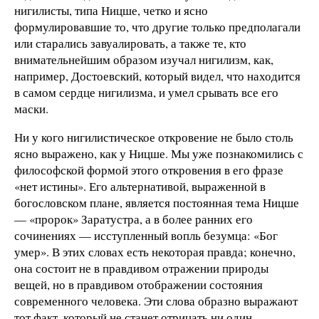
нигилисты, типа Ницше, четко и ясно
формулировавшие то, что другие только предполагали
или старались завуалировать, а также те, кто
внимательнейшим образом изучал нигилизм, как,
например, Достоевский, который видел, что находится
в самом сердце нигилизма, и умел срывать все его
маски.
Ни у кого нигилистическое откровение не было столь
ясно выражено, как у Ницше. Мы уже познакомились с
философской формой этого откровения в его фразе
«нет истины». Его альтернативой, выраженной в
богословском плане, является постоянная тема Ницше
— «пророк» Заратустра, а в более ранних его
сочинениях — исступленный вопль безумца: «Бог
умер». В этих словах есть некоторая правда; конечно,
она состоит не в правдивом отражении природы
вещей, но в правдивом отображении состояния
современного человека. Эти слова образно выражают
тот факт, который не станет отрицать ни один