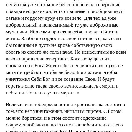
несмотря уже на знание бесспорное и на созерцание
правды неотразимой; есть страшные, приобщившиеся
сатане и гордому духу его всецело. Для тех ад уже
добровольный и ненасытимый; те уже доброхотные
мученики. Ибо сами прокляли себя, прокляв Бога и
жизнь. Злобною гордостью своей питаются, как если
бы голодный в пустыне кровь собственную свою
сосать из своего же тела начал. Но ненасытимы во веки
веков и прощение отвергают, Бога, зовущего их,
проклинают. Бога Живого без ненависти созерцать не
могут и требуют, чтобы не было Бога жизни, чтобы
уничтожил Себя Бог и все создание Свое. И будут
гореть в огне гнева своего вечно, жаждать смерти и
небытия. Но не получат смерти...»
Великая и непобедимая истина христианства состоит в
том, что нет уничтожения, нигилизм тщетен. С Богом
можно бороться, и в этом состоит содержание
современной эпохи, но Его нельзя победить и от Него
никуда нельзя скрыться: Его Царство будет длиться