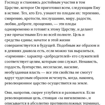
Господу и становясь достойным участия в том
Царстве, которое Он приготовил всем, следующим Ему
в истине. Тех, кто Его, узнают по плодам их: терпению,
смирению, кротости, послушанию, миру, радости,
любви, доброте, прощению, — эти плоды
одновременно и готовят к этому Царству, и делают
уже причастными Его во всей полноте. Цель и
средства едины; начатое в этой жизни
совершенствуется в будущей. Подобным же образом и
в деяниях диавола есть, если можно так выразиться,
«гармония»: характер «добродетелей» его служителей
соответствует целям, которым они служат. Ненависть,
гордость, бунтарство, несогласие, насилие,
необузданная власть — все эти свойства не смогут
вдруг чудесным образом исчезнуть, когда, наконец,
революционное царство осуществится на земле.
Они, напротив, скорее углубятся и разовьются. Если
революционная цель, стоящая «за нигилизмом», и
описывается в абсолютно противоположных терминах,