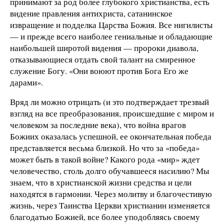
принимают за род более глубокого христианства, есть
видение правления антихриста, сатанинское
извращение и подделка Царства Божия. Все нигилисты
— и прежде всего наиболее гениальные и обладающие
наибольшей широтой видения — пророки диавола,
отказывающиеся отдать свой талант на смиренное
служение Богу. «Они воюют против Бога Его же
дарами».
Вряд ли можно отрицать (и это подтверждает трезвый
взгляд на все преобразования, происшедшие с миром и
человеком за последние века), что война врагов
Божиих оказалась успешной, ее окончательная победа
представляется весьма близкой. Но что за «победа»
может быть в такой войне? Какого рода «мир» ждет
человечество, столь долго обучавшееся насилию? Мы
знаем, что в христианской жизни средства и цели
находятся в гармонии. Через молитву и благочестивую
жизнь, через Таинства Церкви христианин изменяется
благодатью Божией, все более уподобляясь своему