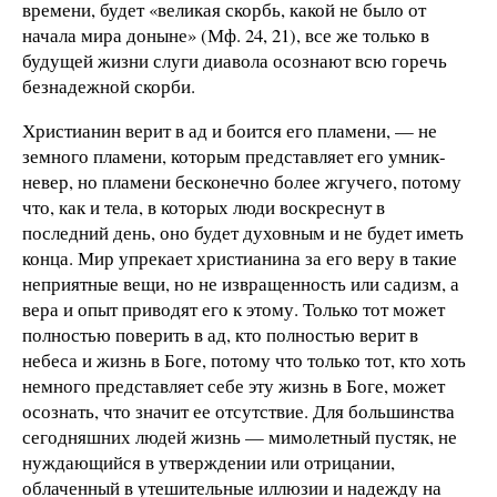
времени, будет «великая скорбь, какой не было от
начала мира доныне» (Мф. 24, 21), все же только в
будущей жизни слуги диавола осознают всю горечь
безнадежной скорби.
Христианин верит в ад и боится его пламени, — не
земного пламени, которым представляет его умник-
невер, но пламени бесконечно более жгучего, потому
что, как и тела, в которых люди воскреснут в
последний день, оно будет духовным и не будет иметь
конца. Мир упрекает христианина за его веру в такие
неприятные вещи, но не извращенность или садизм, а
вера и опыт приводят его к этому. Только тот может
полностью поверить в ад, кто полностью верит в
небеса и жизнь в Боге, потому что только тот, кто хоть
немного представляет себе эту жизнь в Боге, может
осознать, что значит ее отсутствие. Для большинства
сегодняшних людей жизнь — мимолетный пустяк, не
нуждающийся в утверждении или отрицании,
облаченный в утешительные иллюзии и надежду на