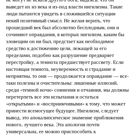
выведет их из века и из-под власти нигилизма. Такие
люди пытаются увидеть в сложившейся ситуации
некий позитивный смысл. Не желая верить, что
прошедший век был абсолютно бесплодным, они и
сочиняют оправдания, в которых нигилизм, каким бы
зловещим он ни был, предстает как необходимое
средство к достижению цели, лежащей за его
пределами, подобно как разрушение предваряет
перестройку, а темнота предшествует рассвету. Если
настоящая темнота, неуверенность и страдание и
неприятны, то они — продолжается оправдание — все-
таки полезны и очистительны: лишенные иллюзий,
среди «темной ночи» сомнения и отчаяния, мы должны
перетерпеть все эти испытания и остаться
«открытыми» и «восприимчивыми» к тому, что может
принести всемогущее будущее. Нигилизм, следует
вывод, это апокалипсическое знамение приближения
нового, лучшего века. Эта апология почти
универсальна, ее можно приспособить к