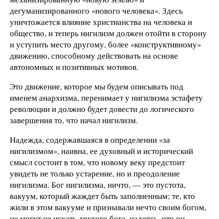
дегуманизированного «нового человека». Здесь
уничтожается влияние христианства на человека и
общество, и теперь нигилизм должен отойти в сторону
и уступить место другому, более «конструктивному»
движению, способному действовать на основе
автономных и позитивных мотивов.
Это движение, которое мы будем описывать под
именем анархизма, перенимает у нигилизма эстафету
революции и должно будет довести до логического
завершения то, что начал нигилизм.
Надежда, содержавшаяся в определении «за
нигилизмом», наивна, ее духовный и исторический
смысл состоит в том, что новому веку предстоит
увидеть не только устарение, но и преодоление
нигилизма. Бог нигилизма, ничто, — это пустота,
вакуум, который жаждет быть заполненным; те, кто
жили в этом вакууме и признавали нечто своим богом,
не могут не искать другого бога, надеясь, что он