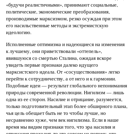
«будучи реалистичными», принимают социальные,
политические, экономические преобразования,
производимые марксизмом, резко осуждая при этом
его насильственные методы и экстремистскую
идеологию.
Исполненные оптимизма и надеющиеся на изменения
к лучшему, они приветствовали «оттепель»,
явившуюся со смертью Сталина, ожидая вскоре
увидеть первые признаки далеко идущего
марксистского идеала. От «сосуществования» легко
перейти к сотрудничеству, а от него и к гармонии.
Подобные идеи — результат глобального непонимания
природы современной революции. Нигилизм — лишь
одна из ее сторон. Насилие и отрицание, разумеется,
только подготовительный этап более обширного плана,
чья цель обещает быть не то чтобы лучше, но
несравненно хуже, чем век нигилизма. Если в наше
время мы видим признаки того, что эра насилия и
отрицания проходит, то это совсем не потому, что