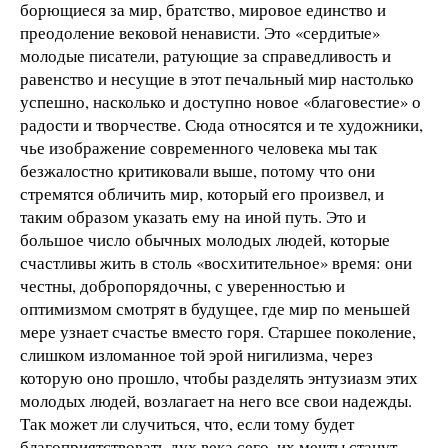
борющиеся за мир, братство, мировое единство и
преодоление вековой ненависти. Это «сердитые»
молодые писатели, ратующие за справедливость и
равенство и несущие в этот печальный мир настолько
успешно, насколько и доступно новое «благовестие» о
радости и творчестве. Сюда относятся и те художники,
чье изображение современного человека мы так
безжалостно критиковали выше, потому что они
стремятся обличить мир, который его произвел, и
таким образом указать ему на иной путь. Это и
большое число обычных молодых людей, которые
счастливы жить в столь «восхитительное» время: они
честны, добропорядочны, с уверенностью и
оптимизмом смотрят в будущее, где мир по меньшей
мере узнает счастье вместо горя. Старшее поколение,
слишком изломанное той эрой нигилизма, через
которую оно прошло, чтобы разделять энтузиазм этих
молодых людей, возлагает на него все свои надежды.
Так может ли случиться, что, если тому будет
благоприятствовать дух века сего, их мечты станут