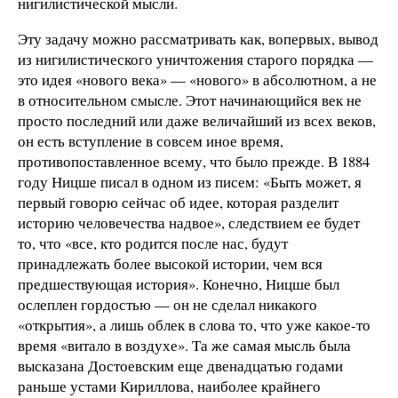
нигилистической мысли.
Эту задачу можно рассматривать как, вопервых, вывод
из нигилистического уничтожения старого порядка —
это идея «нового века» — «нового» в абсолютном, а не
в относительном смысле. Этот начинающийся век не
просто последний или даже величайший из всех веков,
он есть вступление в совсем иное время,
противопоставленное всему, что было прежде. В 1884
году Ницше писал в одном из писем: «Быть может, я
первый говорю сейчас об идее, которая разделит
историю человечества надвое», следствием ее будет
то, что «все, кто родится после нас, будут
принадлежать более высокой истории, чем вся
предшествующая история». Конечно, Ницше был
ослеплен гордостью — он не сделал никакого
«открытия», а лишь облек в слова то, что уже какое-то
время «витало в воздухе». Та же самая мысль была
высказана Достоевским еще двенадцатью годами
раньше устами Кириллова, наиболее крайнего