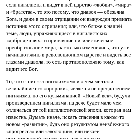
если нигилисты и видят в ней царство «любви», «мира»
и «братства», то это потому, что диавол — обезьяна
Бога, и даже в своем отрицании он вынужден признать
источник этого отрицания; или, что ближе к нашей
теме, люди, упражняющиеся в нигилистских
«добродетелях» и принявшие нигилистическое
преобразование мира, настолько изменились, что уже
начинают жить в революционном царстве и видеть все
глазами диавола, то есть противоположно тому, как
видит это Бог.
То, что стоит «за нигилизмом» и о чем мечтали
величайшие его «пророки», является не преодолением
нигилизма, но его кульминацией. «Новый век», будучи
произведением нигилизма, на деле будет мало чем
отличаться от той нигилистической эпохи, которая нам
известна. Думать иначе, искать спасения в каком-то
новом «развитии», будь оно результатом неизбежного
«прогресса» или «эволюции», или некоей
романтической диалектики, или даром из