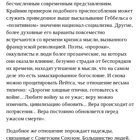
бесчисленным современным представлениям.
Крайним примером подобного приспособления может
служить приведенное выше высказывание Геббельса о
«позитивном» значении национал-социализма. Другие,
более духовные его варианты повсеместно
встречаются со времени кризиса мысли, вызванного
французской революцией. Поэты, «пророки»,
оккультисты и люди более прозаические, на которых
они оказали влияние, безумно страдая от беспорядков
их времени, находят утешение в мысли, что на самом
деле это есть замаскированное богословие. И снова
можно процитировать Йейтса, чье отношение весьма
типично: «Дорогие хищные птички, готовьтесь к
войне... Любите войну за ее ужас; веру можно
изменить, цивилизацию обновить... Вера происходит от
потрясения... Вера постоянно обновляется перед
ужасом смерти».
Подобное же отношение порождает надежды,
связанные с Советским Союзом. Большинство людей,