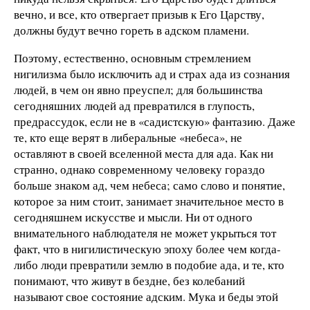
вечно, и все, кто отвергает призыв к Его Царству,
должны будут вечно гореть в адском пламени.
Поэтому, естественно, основным стремлением
нигилизма было исключить ад и страх ада из сознания
людей, в чем он явно преуспел; для большинства
сегодняшних людей ад превратился в глупость,
предрассудок, если не в «садистскую» фантазию. Даже
те, кто еще верят в либеральные «небеса», не
оставляют в своей вселенной места для ада. Как ни
странно, однако современному человеку гораздо
больше знаком ад, чем небеса; само слово и понятие,
которое за ним стоит, занимает значительное место в
сегодняшнем искусстве и мысли. Ни от одного
внимательного наблюдателя не может укрыться тот
факт, что в нигилистическую эпоху более чем когда-
либо люди превратили землю в подобие ада, и те, кто
понимают, что живут в бездне, без колебаний
называют свое состояние адским. Мука и беды этой