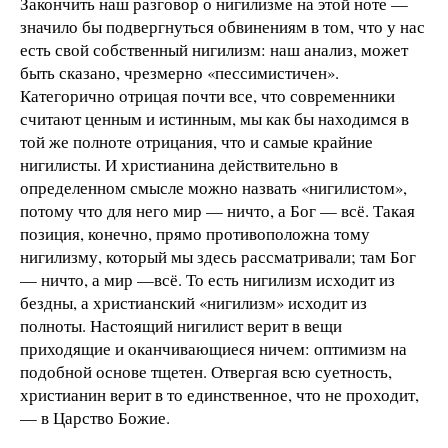
Закончить наш разговор о нигилизме на этой ноте —
значило бы подвергнуться обвинениям в том, что у нас
есть свой собственный нигилизм: наш анализ, может
быть сказано, чрезмерно «пессимистичен».
Категорично отрицая почти все, что современники
считают ценным и истинным, мы как бы находимся в
той же полноте отрицания, что и самые крайние
нигилисты. И христианина действительно в
определенном смысле можно назвать «нигилистом»,
потому что для него мир — ничто, а Бог — всё. Такая
позиция, конечно, прямо противоположна тому
нигилизму, который мы здесь рассматривали; там Бог
— ничто, а мир —всё. То есть нигилизм исходит из
бездны, а христианский «нигилизм» исходит из
полноты. Настоящий нигилист верит в вещи
приходящие и оканчивающиеся ничем: оптимизм на
подобной основе тщетен. Отвергая всю суетность,
христианин верит в то единственное, что не проходит,
— в Царство Божие.