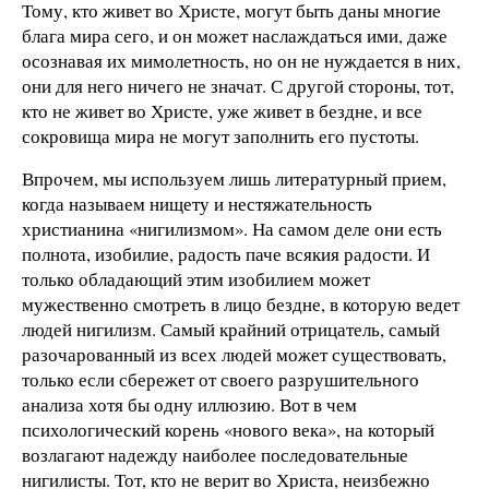
Тому, кто живет во Христе, могут быть даны многие
блага мира сего, и он может наслаждаться ими, даже
осознавая их мимолетность, но он не нуждается в них,
они для него ничего не значат. С другой стороны, тот,
кто не живет во Христе, уже живет в бездне, и все
сокровища мира не могут заполнить его пустоты.
Впрочем, мы используем лишь литературный прием,
когда называем нищету и нестяжательность
христианина «нигилизмом». На самом деле они есть
полнота, изобилие, радость паче всякия радости. И
только обладающий этим изобилием может
мужественно смотреть в лицо бездне, в которую ведет
людей нигилизм. Самый крайний отрицатель, самый
разочарованный из всех людей может существовать,
только если сбережет от своего разрушительного
анализа хотя бы одну иллюзию. Вот в чем
психологический корень «нового века», на который
возлагают надежду наиболее последовательные
нигилисты. Тот, кто не верит во Христа, неизбежно