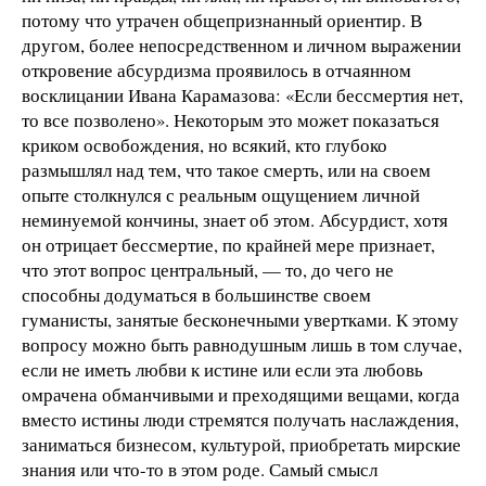
потому что утрачен общепризнанный ориентир. В
другом, более непосредственном и личном выражении
откровение абсурдизма проявилось в отчаянном
восклицании Ивана Карамазова: «Если бессмертия нет,
то все позволено». Некоторым это может показаться
криком освобождения, но всякий, кто глубоко
размышлял над тем, что такое смерть, или на своем
опыте столкнулся с реальным ощущением личной
неминуемой кончины, знает об этом. Абсурдист, хотя
он отрицает бессмертие, по крайней мере признает,
что этот вопрос центральный, — то, до чего не
способны додуматься в большинстве своем
гуманисты, занятые бесконечными увертками. К этому
вопросу можно быть равнодушным лишь в том случае,
если не иметь любви к истине или если эта любовь
омрачена обманчивыми и преходящими вещами, когда
вместо истины люди стремятся получать наслаждения,
заниматься бизнесом, культурой, приобретать мирские
знания или что-то в этом роде. Самый смысл