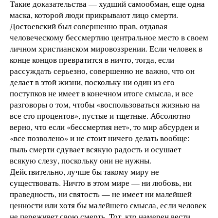
Такие доказательства — худший самообман, еще одна
маска, которой люди прикрывают лицо смерти.
Достоевский был совершенно прав, отдавая
человеческому бессмертию центральное место в своем
личном христианском мировоззрении. Если человек в
конце концов превратится в ничто, тогда, если
рассуждать серьезно, совершенно не важно, что он
делает в этой жизни, поскольку ни один из его
поступков не имеет в конечном итоге смысла, и все
разговоры о том, чтобы «воспользоваться жизнью на
все сто процентов», пустые и тщетные. Абсолютно
верно, что если «бессмертия нет», то мир абсурден и
«все позволено» и не стоит ничего делать вообще:
пыль смерти сдувает всякую радость и осушает
всякую слезу, поскольку они не нужны.
Действительно, лучше бы такому миру не
существовать. Ничто в этом мире — ни любовь, ни
праведность, ни святость — не имеет ни малейшей
ценности или хотя бы малейшего смысла, если человек
не переживет свою смерть. Тот, кто намерен вести