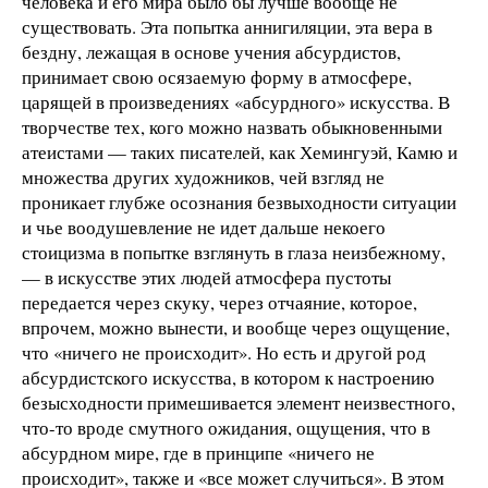
человека и его мира было бы лучше вообще не
существовать. Эта попытка аннигиляции, эта вера в
бездну, лежащая в основе учения абсурдистов,
принимает свою осязаемую форму в атмосфере,
царящей в произведениях «абсурдного» искусства. В
творчестве тех, кого можно назвать обыкновенными
атеистами — таких писателей, как Хемингуэй, Камю и
множества других художников, чей взгляд не
проникает глубже осознания безвыходности ситуации
и чье воодушевление не идет дальше некоего
стоицизма в попытке взглянуть в глаза неизбежному,
— в искусстве этих людей атмосфера пустоты
передается через скуку, через отчаяние, которое,
впрочем, можно вынести, и вообще через ощущение,
что «ничего не происходит». Но есть и другой род
абсурдистского искусства, в котором к настроению
безысходности примешивается элемент неизвестного,
что-то вроде смутного ожидания, ощущения, что в
абсурдном мире, где в принципе «ничего не
происходит», также и «все может случиться». В этом