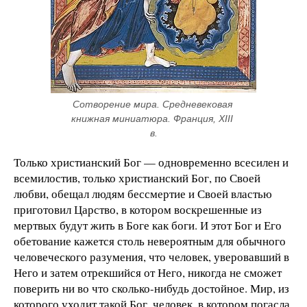
Сотворение мира. Средневековая 
книжная миниатюра. Франция, XIII 
в.
Только христианский Бог — одновременно всесилен и
всемилостив, только христианский Бог, по Своей
любви, обещал людям бессмертие и Своей властью
приготовил Царство, в котором воскрешенные из
мертвых будут жить в Боге как боги. И этот Бог и Его
обетование кажется столь невероятным для обычного
человеческого разумения, что человек, уверовавший в
Него и затем отрекшийся от Него, никогда не сможет
поверить ни во что сколько-нибудь достойное. Мир, из
которого уходит такой Бог, человек, в котором погасла