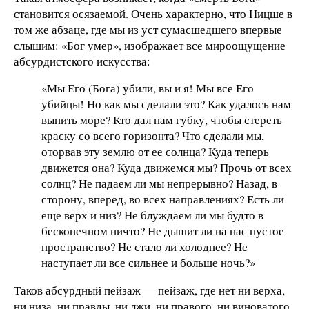
становится осязаемой. Очень характерно, что Ницше в
том же абзаце, где мы из уст сумасшедшего впервые
слышим: «Бог умер», изображает все мироощущение
абсурдистского искусства:
«Мы Его (Бога) убили, вы и я! Мы все Его
убийцы! Но как мы сделали это? Как удалось нам
выпить море? Кто дал нам губку, чтобы стереть
краску со всего горизонта? Что сделали мы,
оторвав эту землю от ее солнца? Куда теперь
движется она? Куда движемся мы? Прочь от всех
солнц? Не падаем ли мы непрерывно? Назад, в
сторону, вперед, во всех направлениях? Есть ли
еще верх и низ? Не блуждаем ли мы будто в
бесконечном ничто? Не дышит ли на нас пустое
пространство? Не стало ли холоднее? Не
наступает ли все сильнее и больше ночь?»
Таков абсурдный пейзаж — пейзаж, где нет ни верха,
ни низа, ни правды, ни лжи, ни правого, ни виноватого,