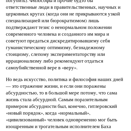
погубить). Философы и прочие будто бы
ответственные люди в правительственных, научных и
церковных кругах (когда они не прикрываются узкой
специализацией или бюрократизмом) лишь
подтверждают тезис о ненормальном положении
современного человека и созданного им мира и
советуют предаться дискредитировавшему себя
гуманистическому оптимизму, безнадежному
стоицизму, слепому экспериментаторству или
иррационализму либо рекомендуют отдаться
самоубийственной вере в «веру».
Но ведь искусство, политика и философия наших дней
— это отражение жизни, и если они поражены
абсурдностью, то в большой мере потому, что сама
жизнь стала абсурдной. Самым поразительным
примером абсурдности был, конечно, гитлеровский
«новый порядок», когда «нормальный»,
«цивилизованный» человек одновременно мог быть
изощренным и трогательным исполнителем Баха