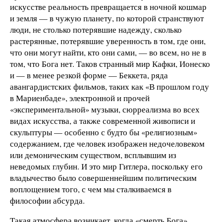
искусстве реальность превращается в ночной кошмар
и земля — в чужую планету, по которой странствуют
люди, не столько потерявшие надежду, сколько
растерянные, потерявшие уверенность в том, где они,
что они могут найти, кто они сами, — во всем, но не в
том, что Бога нет. Таков странный мир Кафки, Ионеско
и — в менее резкой форме — Беккета, ряда
авангардистских фильмов, таких как «В прошлом году
в Мариенбаде», электронной и прочей
«экспериментальной» музыки, сюрреализма во всех
видах искусства, а также современной живописи и
скульптуры — особенно с будто бы «религиозным»
содержанием, где человек изображен недочеловеком
или демоническим существом, всплывшим из
неведомых глубин. И это мир Гитлера, поскольку его
владычество было совершеннейшим политическим
воплощением того, с чем мы сталкиваемся в
философии абсурда.
Такая атмосфера возникает, когда «смерть Бога»