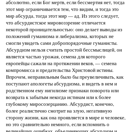
абсолютно, если Бог мертв, если бессмертия нет, тогда
этот мир ограничивается тем, что видим, и тогда это
мир абсурда, тогда этот мир — ад. Из этого следует,
что абсурдистское мировоззрение отличается
некоторой проницательностью: оно делает выводы из
положений гуманизма и либерализма, которых не
смогли увидеть сами добропорядочные гуманисты.
Абсурдизм нельзя считать простой бессмыслицей, он
является частью урожая, семена для которого
европейцы сажали на протяжении веков, — семена
компромисса и предательства Христовой истины.
Впрочем, неправильным было бы преувеличивать, как
поступают апологеты абсурдизма, и видеть в нем и
родственном ему нигилизме признаки поворота или
возврата к забытым некогда истинам или к более
глубокому миросозерцанию. Абсурдист, конечно,
более реалистично смотрит на злую, негативную
сторону жизни, как она проявляется в мире и человеке,
но это сравнительно немного, если вспомнить о
величайших ошибках, объединяющих абсурдизм и