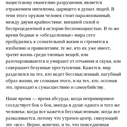
нацистскому евангелию разрушения, является
отражением нигилизма, царящего в душах людей. В
тени этого оружия человек стоит парализованный,
между двумя крайностями: внешней силой и
беспрецедентной в истории беспомощностью. В то же
время бедные и «обездоленные» мира сего
пробудились к сознательной жизни и стремятся к
изобилию и привилегиям; те же, кто их уже имеет,
тратят жизнь среди тленных вещей, или
разочаровываются и умирают от отчаяния и скуки, или
совершают безумные преступления. Кажется, мир
разделился на тех, кто ведет бессмысленный, пагубный
образ жизни, не сознавая этого, и на тех, кто, осознав
это, приходит к сумасшествию и самоубийству.
Наше время — время абсурда, когда непримиримое
соседствует бок о бок, иногда в душе одного и того же
человека; когда все кажется бессмысленным; когда все
разваливается, потому что утрачен центр, связующий
это «все». Верно, конечно, и то, что повседневная