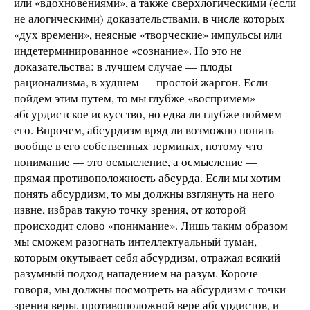
или «вдохновениями», а также сверхлогическими (если
не алогическими) доказательствами, в числе которых
«дух времени», неясные «творческие» импульсы или
индетерминированное «сознание». Но это не
доказательства: в лучшем случае — плоды
рационализма, в худшем — простой жаргон. Если
пойдем этим путем, то мы глубже «воспримем»
абсурдистское искусство, но едва ли глубже поймем
его. Впрочем, абсурдизм вряд ли возможно понять
вообще в его собственных терминах, потому что
понимание — это осмысление, а осмысление —
прямая противоположность абсурда. Если мы хотим
понять абсурдизм, то мы должны взглянуть на него
извне, избрав такую точку зрения, от которой
происходит слово «понимание». Лишь таким образом
мы сможем разогнать интеллектуальный туман,
которым окутывает себя абсурдизм, отражая всякий
разумный подход нападением на разум. Короче
говоря, мы должны посмотреть на абсурдизм с точки
зрения веры, противоположной вере абсурдистов, и