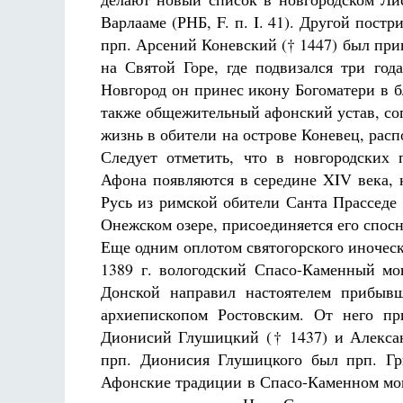
Варлааме (РНБ, F. п. I. 41). Другой пост
прп. Арсений Коневский († 1447) был при
на Святой Горе, где подвизался три год
Новгород он принес икону Богоматери в б
также общежительный афонский устав, со
жизнь в обители на острове Коневец, рас
Разлуки не будет
Следует отметить, что в новгородских 
Фредерика де Грааф
Как найти своё место в жиз
Кирилл Мурышев
Афона появляются в середине XIV века, 
Русь из римской обители Санта Прассед
Онежском озере, присоединяется его спос
Еще одним оплотом святогорского иноческ
1389 г. вологодский Спасо-Каменный мон
Донской направил настоятелем прибывш
архиепископом Ростовским. От него пр
Дионисий Глушицкий († 1437) и Алекса
прп. Дионисия Глушицкого был прп. Гр
Афонские традиции в Спасо-Каменном мон