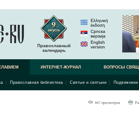
Ελληνική
έκδοση
Српска
верзиjа
English
Православный
version
календарь
СЛАВИЕМ
ИНТЕРНЕТ-ЖУРНАЛ
ВОПРОСЫ СВЯЩ
ка
|
Православная библиотека
|
Святые и святыни
|
Подвижники 
867 просмотров
Ра