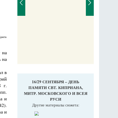
Православный мальчик
Екатерина Баканова
Христа
 на
 на
ал в
рий
16/29 СЕНТЯБРЯ – ДЕНЬ
 г.
ПАМЯТИ СВТ. КИПРИАНА,
пп.
МИТР. МОСКОВСКОГО И ВСЕЯ
а и
РУСИ
2).
Другие материалы сюжета:
а и