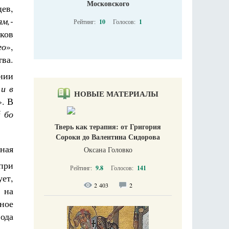
Московского
ев,
ям,-
Рейтинг:
10
Голосов:
1
ков
го
»,
тва.
нии
 и в
НОВЫЕ МАТЕРИАЛЫ
». В
 бо
Тверь как терапия: от Григория
Сороки до Валентина Сидорова
ная
Оксана Головко
при
Рейтинг:
9.8
Голосов:
141
ет,
2 403
2
 на
ное
ода