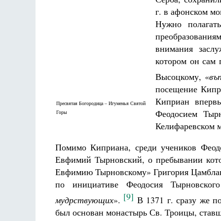
г. в афонском м
Нужно полагать
преобразованиям
внимания заслу
котором он сам 
Высоцкому, «
въ
посещение Кипри
Киприан впервы
Пресвятая Богородица – Игуменья Святой
Феодосием Тырн
Горы
Келифаревском 
Помимо Киприана, среди учеников Феодо
Евфимий Тырновский, о пребывании котор
Евфимию Тырновскому» Григория Цамблака.
по инициативе Феодосия Тырновског
[9]
мудрствующих
».
В 1371 г. сразу же 
был основан монастырь Св. Троицы, ставш