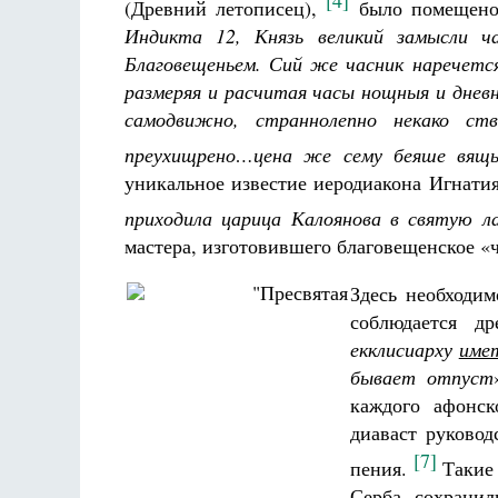
[4]
(Древний летописец),
было помещено 
Индикта 12, Князь великий замысли ч
Благовещеньем. Сий же часник наречется
размеряя и расчитая часы нощныя и дневны
самодвижно, страннолепно некако ст
преухищрено…цена же сему беяше вящь
уникальное известие иеродиакона Игнати
приходила царица Калоянова в святую л
мастера, изготовившего благовещенское «ч
Здесь необходим
соблюдается др
екклисиарху
име
бывает отпуст
каждого афонск
диаваст руково
[7]
пения.
Такие 
Серба, сохранил