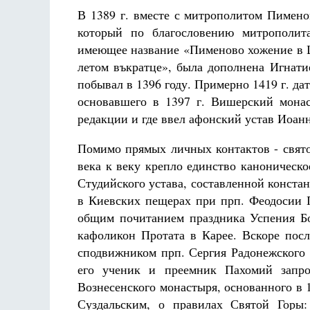
В 1389 г. вместе с митрополитом Пимен
который по благословению митрополита
имеющее название «Пименово хожение в Ц
летом въкратце», была дополнена Игнати
побывал в 1396 году. Примерно 1419 г. да
основавшего в 1397 г. Вишерский мона
редакции и где ввел афонский устав Иоан
Помимо прямых личных контактов - свято
века к веку крепло единство каноническ
Студийского устава, составленной конста
в Киевских пещерах при прп. Феодосии П
общим почитанием праздника Успения Б
кафоликон Протата в Карее. Вскоре пос
сподвижником прп. Сергия Радонежского 
его ученик и преемник Пахомий запро
Вознесенского монастыря, основанного в 
Суздальским, о правилах Святой Горы: