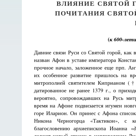
ВЛИЯНИЕ СВЯТОЙ 
ПОЧИТАНИЯ СВЯТО
(
к 600-лет
Давние связи Руси со Святой горой, как
назван Афон в уставе императора Конста
прочное начало, заложенное еще прп. Ан
их особенное развитие пришлось на вр
митрополией святителем Киприаном († 
датированное не ранее 1379 г., о прихо
вероятно, сопровождавших на Русь мит
время на Афоне подвизается игумен новг
горе Иларион. Он принес с Афона список
Никона Черногорца «Тактикон», с 
благословению архиепископа Иоанна «
делают новый список в новгородском Ли