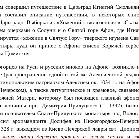
ом совершил путешествие в Царьград Игнатий Смольнян
 составил описание путешествия, в некоторых спис
арьград». Выборка из «Хожений», включенная в «Сказа
ем очерками о Солуни и о Святой горе Афон, где Игна
тируется «хожение в Святую Гору» тверского игумена Са
стырь, куда он принес с Афона список Кормчей сербс
на Цимисхия.
горцев на Руси и русских иноков на Афоне- возникло и
ое (распространение одной и той же Алексиевской реда
нтинопольским патриархом Алексием ок. 1034 г., на Афо
ечерском), а также литургическое и храмовое, связанн
ожией Матери, которому был посвящен главный афонс
ле кончины прп. Димитрия Прилуцкого († 1392), бывш
и основателем Спасо-Прилуцкого монастыря под Вологд
сил архимандрита Досифея из Нижегородско-Печерск
1328 г. выходцем из Киево-Печерской лавры свт. Диони
 «
како иноци держат правило в кельях своих
» и «