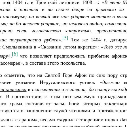
под 1404 г. в Троицкой летописи 1408 г.: «
В лето 69
асник и постави е на своем дворе за церковью за 
 часомерье; на всякий же час ударяет молотом в колок
я; не бо человек ударяше, но человека видно, самозвон
ворено есть человеческою хитростью, преизмечтан
[5]
ше полувтораста рублев
».
Тем же 1404 г. датируе
я Смольнянина в «Сказании летом вкратце»: «
Того же л
[6]
авру
»,
что позволяет предположить прибытие афонск
асомерье», в составе этого посольства.
о отметить, что на Святой Горе Афон по сию пору стр
евнее указание Иерусалимского устава: «
должно е
ти опасство
в псалмопении и в чтении, да солнцу восхо
». В соответствии с этим неотъемлемую принадлежно
ого храма составляют часы, боем которых экклезиар
дствуются в заполнении служб чтениями и протяженнос
«часы с арапом», весьма сходные с творением инока Ла
ись до настоящего времени на византийской звоннице 1