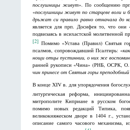
послушницы живут
». По сообщению прп
«
послушницы живут по старцеве воли и б
дрьжат си правило равно отначала до к
является для прп. Досифея то, что они 
подвизаясь в исихастской молитвенной пр
[2]
Помимо «Устава (Правил) Святыя го
псалмов, сопровождавший Псалтирь: «
ка
нощи отцы пустиннии, о них же воспомина
ранней рукописи «Чина» (РНБ, ОСРК, О.1
чин принесе от Святыя горы преподобный
В конце XIV в. для упорядочения богосл
литургическая реформа, инициирован
митрополите Киприане в русском богос
помимо новых редакций Типика, появ
великокняжеском дворе в 1404 г., уста
описание самого часового механизма, 