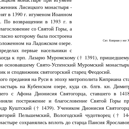
риженник Лисицкого монастыря -
нят в 1390 г. игуменом Иоанном
а. По возвращении в 1393 г. в
лагословение со Святой Горы, а
гласно которому была построена
Великомученик Георгий Победоносец. Научись у
Свт. Киприан у ног 
положенном на Ладожском озере.
святого
Роман Котов
пределах первые насельники с
ни
когда к прп. Лазарю Муромскому († 1391), пришедшему
е и основавшему Свято-Успенский Муромский монастырь
ник и сподвижник святогорский старец Феодосий.
ого предания на Руси в эпоху митрополита Киприана ст
астырь на Кубенском озере, куда св. блгв. кн. Димит
его с Афона Дионисия Святогорца, ставшего в 1418
иняли пострижение и благословение Святой Горы пр
ндр Куштский († 1439). Учеником Дионисия Святогорц
игорий Пельшемский, Вологодский чудотворец († 144
астыре сохранялись вплоть до старца Паисия Ярославов