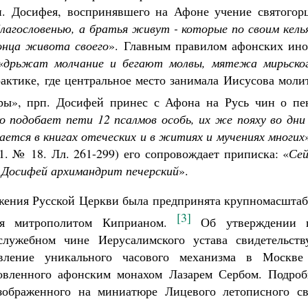
. Досифея, воспринявшего на Афоне учение святогорц
лагословенью, а братья живут - которые по своим кель
онца живота своего
». Главным правилом афонских ино
«
дрьжат молчание и бегают молвы, мятежа мирьско
актике, где центральное место занимала Иисусова моли
ры», прп. Досифей принес с Афона на Русь чин о пе
ко подобает пети 12 псалмов особь, их же пояху во дни
ется в книгах отеческих и в житиях и мучениях многих
. № 18. Лл. 261-299) его сопровождает приписка: «
Сей
 Досифей архимандрит печерский
».
ужения Русской Церкви была предпринята крупномасштаб
[3]
ная митрополитом Киприаном.
Об утверждении 
лужебном чине Иерусалимского устава свидетельству
ление уникального часового механизма в Москве
новленного афонским монахом Лазарем Сербом. Подроб
изображенного на миниатюре Лицевого летописного св