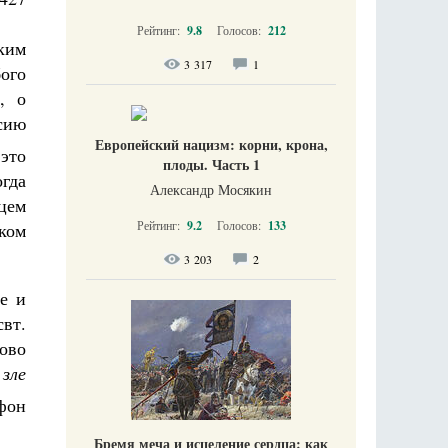
Рейтинг:
9.8
Голосов:
212
ким
3 317
1
ого
, о
сию
Европейский нацизм: корни, крона,
это
плоды. Часть 1
гда
Александр Мосякин
цем
Рейтинг:
9.2
Голосов:
133
ком
3 203
2
е и
вт.
ново
зле
фон
Бремя меча и исцеление сердца: как