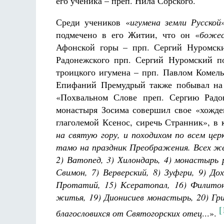
его ученика – преп. Нила Сорского.
Среди учеников «
игумена земли Русской
подмечено в его Житии, что он «
божес
Афонской горы – прп. Сергий Нуромски
Радонежского прп. Сергий Нуромский по
троицкого игумена – прп. Павлом Комель
Епифаний Премудрый также побывал на 
«Похвальном Слове преп. Сергию Радон
монастыря Зосима совершил свое «хожде
глаголемой Ксенос, сиречь Странник», в
на святую гору, и походихом по всем цер
тамо на праздник Преображения. Всех же
2) Ватопед, 3) Хилондарь, 4) монастырь
Свимон, 7) Верверский, 8) Зуфгри, 9) Дох
Протатий, 15) Ксератопал, 16) Филитон
житья, 19) Дионисиев монастырь, 20) Гр
[
благословихся от Святогорских отец
...».