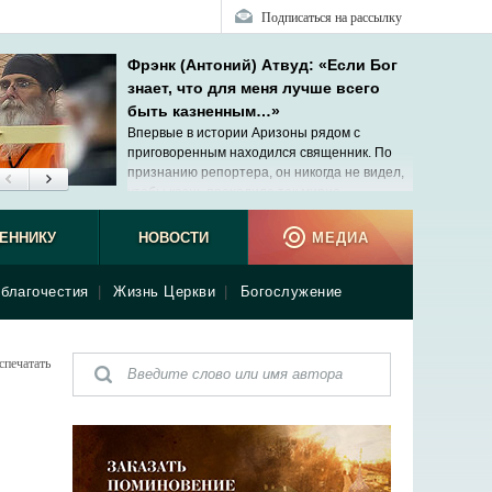
Подписаться на рассылку
Фрэнк (Антоний) Атвуд: «Если Бог
знает, что для меня лучше всего
быть казненным…»
Впервые в истории Аризоны рядом с
приговоренным находился священник. По
признанию репортера, он никогда не видел,
чтобы казнь проходила так мирно.
ЕННИКУ
НОВОСТИ
МЕДИА
благочестия
|
Жизнь Церкви
|
Богослужение
спечатать