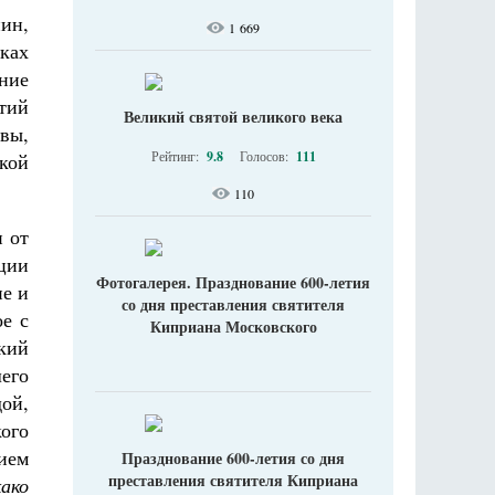
ин,
1 669
ках
ние
тий
Великий святой великого века
ввы,
Рейтинг:
9.8
Голосов:
111
кой
110
 от
кции
Фотогалерея. Празднование 600-летия
не и
со дня преставления святителя
ое с
Киприана Московского
кий
его
ой,
ого
сием
Празднование 600-летия со дня
преставления святителя Киприана
како