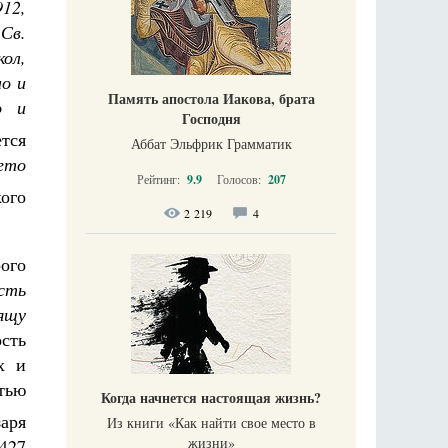
12,
Св.
ол,
но и
Память апостола Иакова, брата
о и
Господня
тся
Аббат Эльфрик Грамматик
ето
Рейтинг:
9.9
Голосов:
207
ого
2 219
4
ого
сть
дящу
сть
х и
тью
Когда начнется настоящая жизнь?
заря
Из книги «Как найти свое место в
жизни​»
427