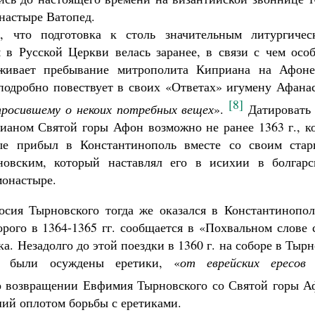
онастыре Ватопед.
, что подготовка к столь значительным литургичес
 в Русской Церкви велась заранее, в связи с чем особ
живает пребывание митрополита Киприана на Афоне
подробно повествует в своих «Ответах» игумену Афана
[8]
просившему о некоих потребных вещех
».
Датировать 
аном Святой горы Афон возможно не ранее 1363 г., ко
е прибыл в Константинополь вместе со своим стар
овским, который наставлял его в исихии в болгарс
монастыре.
сия Тырновского тогда же оказался в Константинопол
ого в 1364-1365 гг. сообщается в «Похвальном слове с
 Незадолго до этой поездки в 1360 г. на соборе в Тыр
о были осуждены еретики, «
от еврейских ересов 
по возвращении Евфимия Тырновского со Святой горы А
ий оплотом борьбы с еретиками.