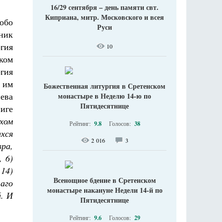
16/29 сентября – день памяти свт.
Киприана, митр. Московского и всея
обо
Руси
ник
гия
10
ком
гия
 им
Божественная литургия в Сретенском
ева
монастыре в Неделю 14-ю по
Пятидесятнице
иге
хом
Рейтинг:
9.8
Голосов:
38
ихся
2 016
3
вра,
, 6)
 14)
Всенощное бдение в Сретенском
аго
монастыре накануне Недели 14-й по
. И
Пятидесятнице
Рейтинг:
9.6
Голосов:
29