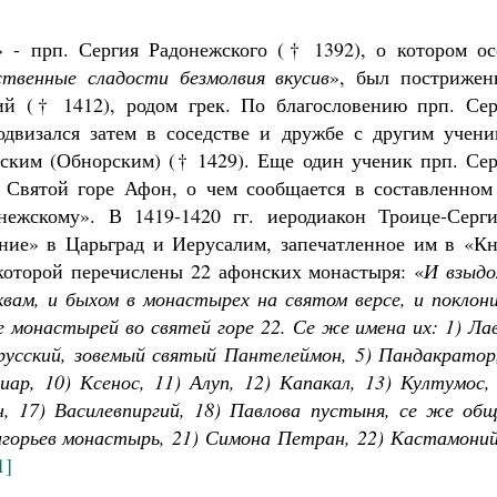
» - прп. Сергия Радонежского († 1392), о котором ос
твенные сладости безмолвия вкусив
», был пострижен
й († 1412), родом грек. По благословению прп. Сер
двизался затем в соседстве и дружбе с другим учени
ским (Обнорским) († 1429). Еще один ученик прп. Сер
Святой горе Афон, о чем сообщается в составленном
ежскому». В 1419-1420 гг. иеродиакон Троице-Серги
ние» в Царьград и Иерусалим, запечатленное им в «Кн
 которой перечислены 22 афонских монастыря: «
И взыдо
квам, и быхом в монастырех на святом версе, и поклон
 монастырей во святей горе 22. Се же имена их: 1) Ла
 русский, зовемый святый Пантелеймон, 5) Пандакратор
иар, 10) Ксенос, 11) Алуп, 12) Капакал, 13) Култумос,
, 17) Василевпиргий, 18) Павлова пустыня, се же общ
игорьев монастырь, 21) Симона Петран, 22) Кастамоний
1]