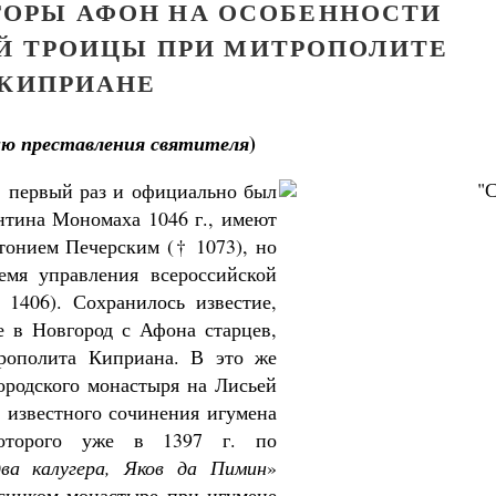
ГОРЫ АФОН НА ОСОБЕННОСТИ
Й ТРОИЦЫ ПРИ МИТРОПОЛИТЕ
КИПРИАНЕ
)
ию преставления святителя
 в первый раз и официально был
нтина Мономаха 1046 г., имеют
тонием Печерским († 1073), но
емя управления всероссийской
1406). Сохранилось известие,
де в Новгород с Афона старцев,
рополита Киприана. В это же
ородского монастыря на Лисьей
 известного сочинения игумена
которого уже в 1397 г. по
Чего ждет
Свят
два калугера, Яков да Пимин
»
сицком монастыре при игумене