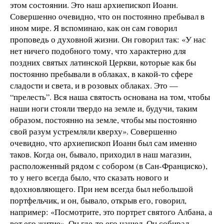
этом состоянии. Это наш архиепископ Иоанн.
Совершенно очевидно, что он постоянно пребывал в
ином мире. Я вспоминаю, как он сам говорил
проповедь о духовной жизни. Он говорил так: «У нас
нет ничего подобного тому, что характерно для
поздних святых латинской Церкви, которые как бы
постоянно пребывали в облаках, в какой-то сфере
сладости и света, и в розовых облаках. Это —
“прелесть”. Вся наша святость основана на том, чтобы
наши ноги стояли твердо на земле и, будучи, таким
образом, постоянно на земле, чтобы мы постоянно
свой разум устремляли кверху». Совершенно
очевидно, что архиепископ Иоанн был сам именно
таков. Когда он, бывало, приходил в наш магазин,
расположенный рядом с собором (в Сан-Франциско),
то у него всегда было, что сказать нового и
вдохновляющего. При нем всегда был небольшой
портфельчик, и он, бывало, открыв его, говорил,
например: «Посмотрите, это портрет святого Албана, а
вот его житие». Он где-то его нашел. Он собирал