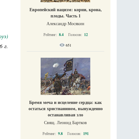
Европейский нацизм: корни, крона,
плоды. Часть 1
Александр Мосякин
Рейтинг:
8.4
Голосов:
12
уз)
6 г.
651
Бремя меча и исцеление сердца: как
остаться христианином, вынужденно
останавливая зло
Свящ. Леонид Бартков
Рейтинг:
9.8
Голосов:
191