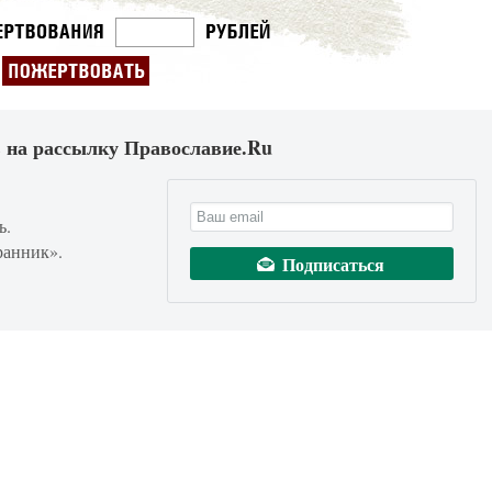
 на рассылку Православие.Ru
ь.
ранник».