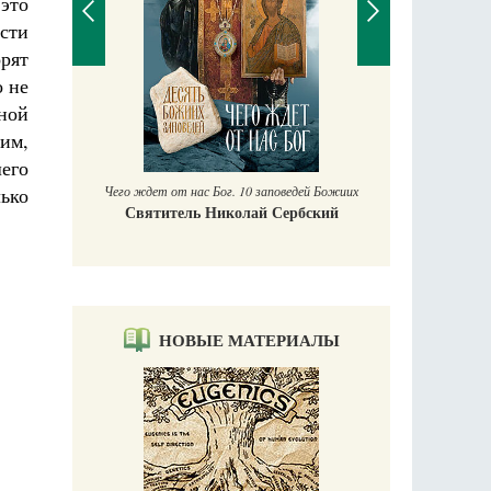
 это
ости
рят
о не
П
ной
Е
ким,
аучись у
его
Чего ждет от нас Бог. 10 заповедей Божиих
лько
Святитель Николай Сербский
НОВЫЕ МАТЕРИАЛЫ