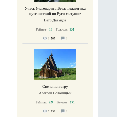
Учась благодарить Бога: педагогика
путешествий по Руси-матушке
Петр Давыдов
Рейтинг:
10
Голосов:
132
1 203
1
Свеча на ветру
Алексей Солоницын
Рейтинг:
9.9
Голосов:
191
2 252
1