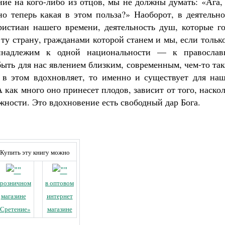
ие на кого-либо из отцов, мы не должны думать: «Ага,
но теперь какая в этом польза?» Наоборот, в деятельн
истиан нашего времени, деятельность душ, которые го
ту страну, гражданами которой станем и мы, если тольк
инадлежим к одной национальности — к православ
ыть для нас явлением близким, современным, чем-то та
Великомученик Георгий Победоносец. Н
святого
с в этом вдохновляет, то именно и существует для наш
Роман Котов
 как много оно принесет плодов, зависит от того, наско
Как найти своё место в жизни
Кирилл Мурышев
жности. Это вдохновение есть свободный дар Бога.
Купить эту книгу можно
 розничном
в оптовом
магазине
интернет
Сретение»
магазине