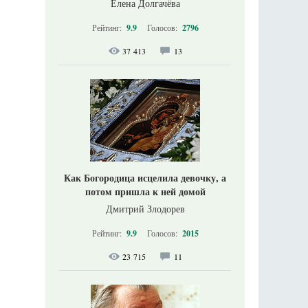
Елена Долгачёва
Рейтинг:
9.9
Голосов:
2796
37 413
13
Как Богородица исцелила девочку, а
потом пришла к ней домой
Дмитрий Злодорев
Рейтинг:
9.9
Голосов:
2015
23 715
11