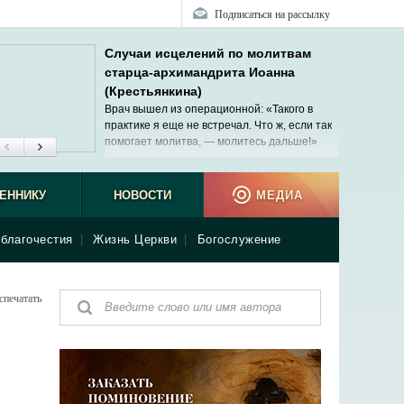
Подписаться на рассылку
Случаи исцелений по молитвам
старца-архимандрита Иоанна
(Крестьянкина)
Врач вышел из операционной: «Такого в
практике я еще не встречал. Что ж, если так
помогает молитва, — молитесь дальше!»
ЕННИКУ
НОВОСТИ
МЕДИА
благочестия
|
Жизнь Церкви
|
Богослужение
спечатать