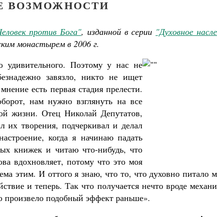
Е ВОЗМОЖНОСТИ
Человек против Бога"
, изданной в серии
"Духовное насл
ским монастырем в
2006 г
.
 удивительного. Поэтому у нас не
безнадежно завязло, никто не ищет
 мнение есть первая стадия прелести.
борот, нам нужно взглянуть на все
ной жизни. Отец Николай Депутатов,
л их творения, подчеркивал и делал
настроение, когда я начинаю падать
ных книжек и читаю что-нибудь, что
ова вдохновляет, потому что это моя
ма этим. И оттого я знаю, что то, что духовно питало 
йствие и теперь. Так что получается нечто вроде механ
то произвело подобный эффект раньше».