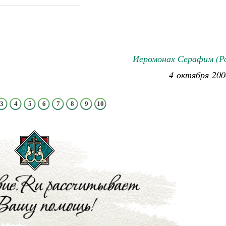
Иеромонах Серафим (Ро
4 октября 200
3
4
5
6
7
8
9
10