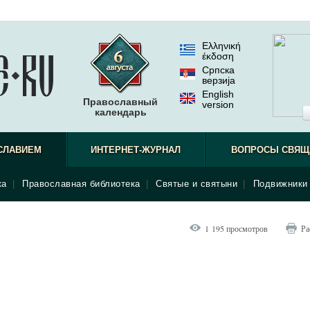
Ελληνική
έκδοση
Српска
верзиjа
English
Православный
version
календарь
СЛАВИЕМ
ИНТЕРНЕТ-ЖУРНАЛ
ВОПРОСЫ СВЯЩ
ка
|
Православная библиотека
|
Святые и святыни
|
Подвижники 
1 195 просмотров
Ра