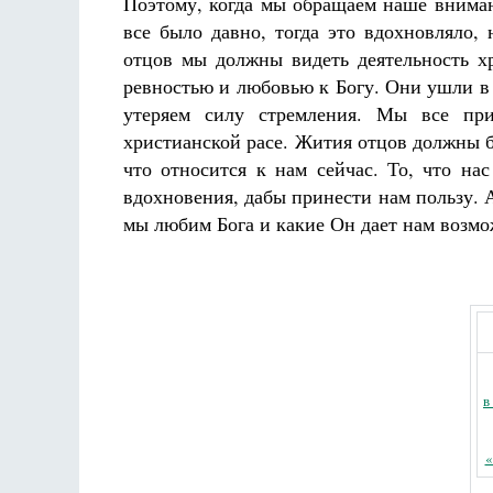
Поэтому, когда мы обращаем наше вниман
все было давно, тогда это вдохновляло, 
отцов мы должны видеть деятельность хр
ревностью и любовью к Богу. Они ушли в 
утеряем силу стремления. Мы все пр
христианской расе. Жития отцов должны б
что относится к нам сейчас. То, что на
Разлуки не будет
Фредерика де Грааф
вдохновения, дабы принести нам пользу. А
мы любим Бога и какие Он дает нам возмо
в
«