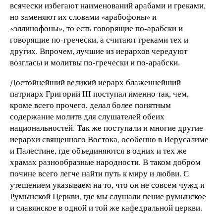
всячески избегают наименований арабами и греками,
но заменяют их словами «арабофоны» и
«эллинофоны», то есть говорящие по-арабски и
говорящие по-гречески, а считают греками тех и
других. Впрочем, лучшие из иерархов чередуют
возгласы и молитвы по-гречески и по-арабски.
Достойнейший великий иерарх блаженнейший
патриарх Григорий IІI поступал именно так, чем,
кроме всего прочего, делал более понятным
содержание молитв для слушателей обеих
национальностей. Так же поступали и многие другие
иерархи священного Востока, особенно в Иерусалиме
и Палестине, где объединяются в одних и тех же
храмах разнообразные народности. В таком добром
почине всего легче найти путь к миру и любви. С
утешением указываем на то, что он не совсем чужд и
Румынской Церкви, где мы слушали пение румынское
и славянское в одной и той же кафедральной церкви.