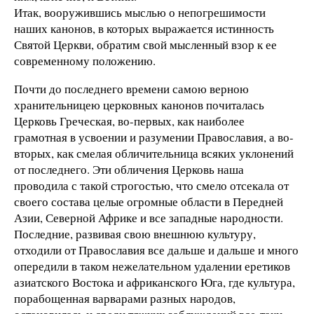
Итак, вооружившись мыслью о непогрешимости
наших канонов, в которых выражается истинность
Святой Церкви, обратим свой мысленный взор к ее
современному положению.
Почти до последнего времени самою верною
хранительницею церковных канонов почиталась
Церковь Греческая, во-первых, как наиболее
грамотная в усвоении и разумении Православия, а во-
вторых, как смелая обличительница всяких уклонений
от последнего. Эти обличения Церковь наша
проводила с такой строгостью, что смело отсекала от
своего состава целые огромные области в Передней
Азии, Северной Африке и все западные народности.
Последние, развивая свою внешнюю культуру,
отходили от Православия все дальше и дальше и много
опередили в таком нежелательном удалении еретиков
азиатского Востока и африканского Юга, где культура,
порабощенная варварами разных народов,