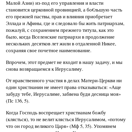
Малой Азии) из-под его управления и власти
становится церковной провинцией, а бо€льшую часть
его прежней паствы, прав и влияния приобретает
Эллада и Афины, где и следовало бы жить патриархам,
пожалуй, с сохранением прежнего титула, как это
было, когда Вселенские патриархи в продолжение
нескольких десятков лет жили в отдаленной Никее,
сохраняя свое почетное наименование.
Впрочем, этот предмет не входит в нашу задачу, и мы
снова возвращаемся к Иерусалиму.
От нравственного участия в делах Матери-Церкви ни
один христианин не имеет права отказываться: «Аще
забуду тебе, Иерусалиме, забвена буди десница моя»
(Пс 136, 5).
Когда Господь воспрещает христианам божбу
(клясться), то не велит клясться Иерусалимом, «потому
что он город великого Царя» (Мф 5, 35). Упомянем