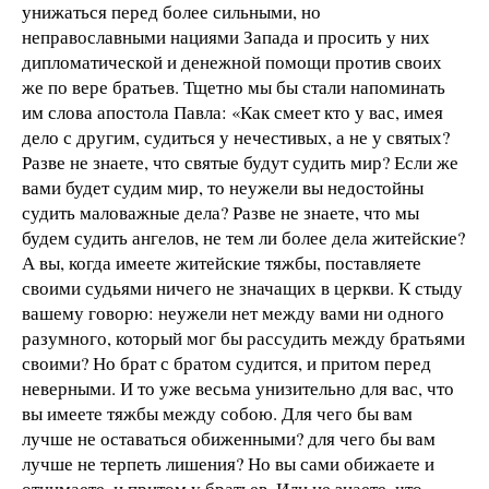
унижаться перед более сильными, но
неправославными нациями Запада и просить у них
дипломатической и денежной помощи против своих
же по вере братьев. Тщетно мы бы стали напоминать
им слова апостола Павла: «Как смеет кто у вас, имея
дело с другим, судиться у нечестивых, а не у святых?
Разве не знаете, что святые будут судить мир? Если же
вами будет судим мир, то неужели вы недостойны
судить маловажные дела? Разве не знаете, что мы
будем судить ангелов, не тем ли более дела житейские?
А вы, когда имеете житейские тяжбы, поставляете
своими судьями ничего не значащих в церкви. К стыду
вашему говорю: неужели нет между вами ни одного
разумного, который мог бы рассудить между братьями
своими? Но брат с братом судится, и притом перед
неверными. И то уже весьма унизительно для вас, что
вы имеете тяжбы между собою. Для чего бы вам
лучше не оставаться обиженными? для чего бы вам
лучше не терпеть лишения? Но вы сами обижаете и
отнимаете, и притом у братьев. Или не знаете, что