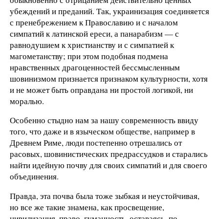
убеждений и преданий. Так, украинизация соединяется
с пренебрежением к Православию и с началом
симпатий к латинской ереси, а панарабизм — с
равнодушием к христианству и с симпатией к
магометанству; при этом подобная подмена
нравственных драгоценностей бессмысленным
шовинизмом признается признаком культурности, хотя
и не может быть оправдана ни простой логикой, ни
моралью.
Особенно стыдно нам за нашу современность ввиду
того, что даже и в языческом обществе, например в
Древнем Риме, люди постепенно отрешались от
расовых, шовинистических предрассудков и старались
найти идейную почву для своих симпатий и для своего
объединения.
Правда, эта почва была тоже зыбкая и неустойчивая,
но все же такие знамена, как просвещение,
цивилизация, право, гуманность, оставаясь, по