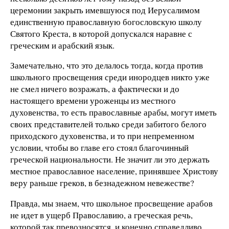
церемонии закрыть имевшуюся под Иерусалимом
единственную православную богословскую школу
Святого Креста, в которой допускался наравне с
греческим и арабский язык.
Замечательно, что это делалось тогда, когда против
школьного просвещения среди инородцев никто уже
не смел ничего возражать, а фактически и до
настоящего времени уроженцы из местного
духовенства, то есть православные арабы, могут иметь
своих представителей только среди забитого белого
приходского духовенства, и то при непременном
условии, чтобы во главе его стоял благочинный
греческой национальности. Не значит ли это держать
местное православное население, принявшее Христову
веру раньше греков, в безнадежном невежестве?
Правда, мы знаем, что школьное просвещение арабов
не идет в ущерб Православию, а греческая речь,
которой так превозносятся, и конечно справедливо,