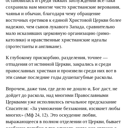
остановилась и среди тяжких заблуждений все-таки
сохранила нам многие чисто христианские верования,
чаянья и обычаи, благодаря чему обращение
восточных еретиков к единой Христовой Церкви более
надежно, чем сынов лукавого Запада, сравнительно
мало исказивших церковную организацию (римо-
католики) и нравственные христианские идеалы
(протестанты и англикане).
К глубокому прискорбию, разделения, точнее —
отпадения от истинной Церкви, закрались и среди
православных христиан и произвели среди них вот в
эти самые последние годы душепагубные расколы.
Впрочем, даже там, где дело не дошло и, Бог даст, не
дойдет до раскола, над многими Православными
Церквами уже исполнилось печальное предсказание
Спасителя: «За умножение беззакония, изсякнет любы
многих» (Мф 24, 12). Это оскудение любви,
выражающееся в полном отделении от Церкви, бывает
особенно пагубно в тех случаях, когда оно связано с