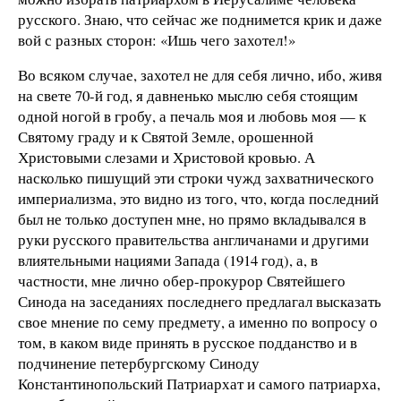
русского. Знаю, что сейчас же поднимется крик и даже
вой с разных сторон: «Ишь чего захотел!»
Во всяком случае, захотел не для себя лично, ибо, живя
на свете 70-й год, я давненько мыслю себя стоящим
одной ногой в гробу, а печаль моя и любовь моя — к
Святому граду и к Святой Земле, орошенной
Христовыми слезами и Христовой кровью. А
насколько пишущий эти строки чужд захватнического
империализма, это видно из того, что, когда последний
был не только доступен мне, но прямо вкладывался в
руки русского правительства англичанами и другими
влиятельными нациями Запада (1914 год), а, в
частности, мне лично обер-прокурор Святейшего
Синода на заседаниях последнего предлагал высказать
свое мнение по сему предмету, а именно по вопросу о
том, в каком виде принять в русское подданство и в
подчинение петербургскому Синоду
Константинопольский Патриархат и самого патриарха,