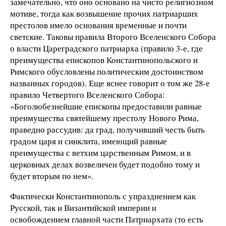
замечательно, что оно основано на чисто религиозном
мотиве, тогда как возвышение прочих патриарших
престолов имело основания временные и почти
светские. Таковы правила Второго Вселенского Собора
о власти Цареградского патриарха (правило 3-е, где
преимущества епископов Константинопольского и
Римского обусловлены политическим достоинством
названных городов). Еще яснее говорит о том же 28-е
правило Четвертого Вселенского Собора:
«Боголюбезнейшие епископы предоставили равные
преимущества святейшему престолу Нового Рима,
праведно рассудив: да град, получивший честь быть
градом царя и синклита, имеющий равные
преимущества с ветхим царственным Римом, и в
церковных делах возвеличен будет подобно тому и
будет вторым по нем».
Фактически Константинополь с упразднением как
Русской, так и Византийской империи и
освобождением главной части Патриархата (то есть