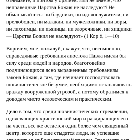
неправедные Царства Божия не наследуют? Не
обманывайтесь: ни блудники, ни идолослужители, ни
прелюбодеи, ни малакии, ни мужеложники, ни воры,
ни лихоимцы, ни пьяницы, ни злоречивые, ни хищники
— Царства Божия не наследуют» (1 Кор 6, 1—10).
Впрочем, мне, пожалуй, скажут, что, несомненно,
справедливые требования апостола Павла имели бы
силу среди людей и народов, благоговейно
подчиняющихся ясно выраженным требованиям
закона Божия, а там, где начинает господствовать
шовинистическое безумие, необходимо останавливать
вражду вооруженной угрозой, а потому обратимся к
доводам чисто человеческим и практическим.
Дело в том, что среди шовинистических стремлений,
одолевающих христианский мир и раздирающих его
на части, все же остается один более чем священный
центр, которого еще стыдятся люди, не успевшие
отрешиться от Божественной правды. Этот центр есть