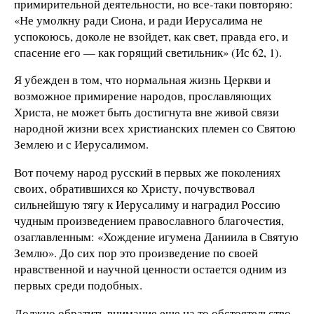
примирительной деятельности, но все-таки повторяю:
«Не умолкну ради Сиона, и ради Иерусалима не
успокоюсь, доколе не взойдет, как свет, правда его, и
спасение его — как горящий светильник» (Ис 62, 1).
Я убежден в том, что нормальная жизнь Церкви и
возможное примирение народов, прославляющих
Христа, не может быть достигнута вне живой связи
народной жизни всех христианских племен со Святою
Землею и с Иерусалимом.
Вот почему народ русский в первых же поколениях
своих, обратившихся ко Христу, почувствовал
сильнейшую тягу к Иерусалиму и наградил Россию
чудным произведением православного благочестия,
озаглавленным: «Хождение игумена Даниила в Святую
Землю». До сих пор это произведение по своей
нравственной и научной ценности остается одним из
первых среди подобных.
Должно обратить внимание еще на то обстоятельство,