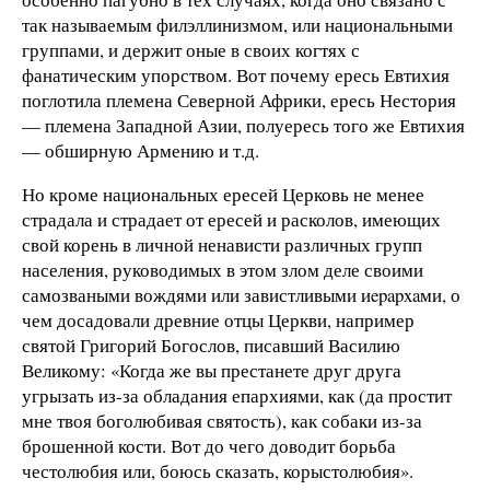
так называемым филэллинизмом, или национальными
группами, и держит оные в своих когтях с
фанатическим упорством. Вот почему ересь Евтихия
поглотила племена Северной Африки, ересь Нестория
— племена Западной Азии, полуересь того же Евтихия
— обширную Армению и т.д.
Но кроме национальных ересей Церковь не менее
страдала и страдает от ересей и расколов, имеющих
свой корень в личной ненависти различных групп
населения, руководимых в этом злом деле своими
самозваными вождями или завистливыми иepapxaми, о
чем досадовали древние отцы Церкви, например
святой Григорий Богослов, писавший Василию
Великому: «Когда же вы престанете друг друга
угрызать из-за обладания епархиями, как (да простит
мне твоя боголюбивая святость), как собаки из-за
брошенной кости. Вот до чего доводит борьба
честолюбия или, боюсь сказать, корыстолюбия».