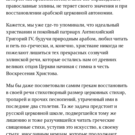
православные эллины, не теряет своего значения и при
восстановлении арабской церковной автономии.
Кажется, мы уже где-то упоминали, что идеальный
христианин и покойный патриарх Антиохийский
Григорий ІV, будучи природным арабом, любил читать
и петь по-гречески, и, конечно, христиане никогда не
пожелают лишиться тех прекрасных созвучий
эллинской речи, которые остались нам от древних
великих отцов Церкви начиная с гимна в честь
Воскресения Христова.
Мы бы даже посоветовали самим грекам восстановить
в своей речи стихотворный размер церковных стихир,
тропарей и прочих песнопений, утраченный ими в
последние два столетия. Та же задача предстоит и
русской церковной школе, подвергшейся тому же
лишению и тоже разучившейся читать греческие
священные стихи, уступив это искусство, к своему
стыду, инославным немцам, которые продолжают