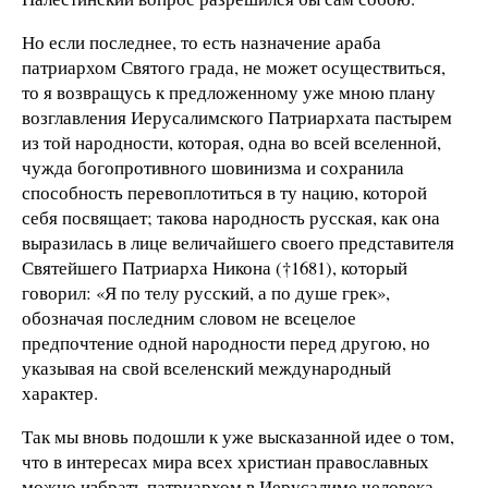
Но если последнее, то есть назначение араба
патриархом Святого града, не может осуществиться,
то я возвращусь к предложенному уже мною плану
возглавления Иерусалимского Патриархата пастырем
из той народности, которая, одна во всей вселенной,
чужда богопротивного шовинизма и сохранила
способность перевоплотиться в ту нацию, которой
себя посвящает; такова народность русская, как она
выразилась в лице величайшего своего представителя
Святейшего Патриарха Никона (†1681), который
говорил: «Я по телу русский, а по душе грек»,
обозначая последним словом не всецелое
предпочтение одной народности перед другою, но
указывая на свой вселенский международный
характер.
Так мы вновь подошли к уже высказанной идее о том,
что в интересах мира всех христиан православных
можно избрать патриархом в Иерусалиме человека