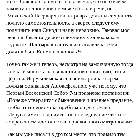
то я с большой горячностью отвечал, что ни о каком
таковом подчинении не может быть и речи, но
Вселенский Патриархат и патриарх должны сохранить
полную самостоятельность, а скорее следует ему
подчинить наш Синод и нашу иерархию. Таковая моя
реляция была тогда же отпечатана в харьковском
журнале «Пастырь и паства» и озаглавлена «Чей
должен быть Константинополь?».
Точно так же и теперь, несмотря на замолчанную тогда
в печати мою статью, я настойчиво повторяю, что и
Церковь Иерусалимская со своим архипастырем
должна оставаться Автокефальною уже потому, что
Первый Вселенский Собор 7-м правилом постановил:
«Понеже утвердится обыкновение и древнее предание,
чтобы чтити епископа, пребывающего в Елии
(Иерусалиме), то да имеет он последование чести, с
сохранением достоинства, присвоенного митрополии».
Как мы уже писали в другом месте, это правило тем