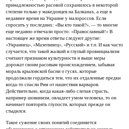
принадлежностью расовой сохранилось в некоторой
степени только у македонцев на Балканах, а еще в
недавнее время на Украине у малороссов. Если
спросить у последних: «Вы кто такой?», — то многие
еще недавно отвечали просто: «Православный!» В
настоящее же время ответы следуют другие:
«Украинец», «Мазепинец», «Русский» и т.п. И как часто
случается, что такой жалкий и глупый провинциализм
считают признаком культурности и выше меры
дорожат своим расовым происхождением, забывая
мораль крыловской басни о гусях, которые
продолжали гордиться тем, что их отдаленные предки
когда-то спасли Рим от нашествия варваров.
Действительно, когда какая-либо слепая страсть,
например шовинизм, овладеет умом человека, то он
начинает повторять глупости, которых прежде он
стыдился.
Такое сужение своих понятий соединяется
обыкновенно с отрицанием действительно ценных