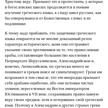
Христову веру. Признают это и протестанты, у которых
в богословских школах продолжается и поныне
изучение греческого языка, к стыду школ русских, как
бы отвернувшихся от Божественных словес в их
подлиннике.
К этому надо прибавить, что защитники греческого
языка опираются на не вполне доказанный резон
характера исторического, коим они отстраняют
указание своих противников на то, что православные
арабы, составляющие большинство населения в
Патриархате Иерусалимском, Александрийском и,
конечно, Антиохийском, по-гречески ничего не
понимают и грекам вовсе не симпатизируют. Греки им
возражают в том смысле, что эти инородцы признают
себя арабами ошибочно, ибо они потомки чистых
эллинов, переселенных на Восток императором
Юстинианом в VІІ веке, сохранивших православную
веру своих предков, хотя и потерявших свой греческий
язык. Поэтому в Александрии и других странах греки