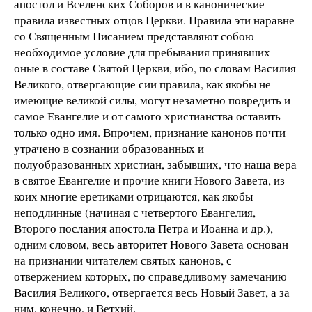
апостол и Вселенских Соборов и в канонические
правила известных отцов Церкви. Правила эти наравне
со Священным Писанием представляют собою
необходимое условие для пребывания принявших
оные в составе Святой Церкви, ибо, по словам Василия
Великого, отвергающие сии правила, как якобы не
имеющие великой силы, могут незаметно повредить и
самое Евангелие и от самого христианства оставить
только одно имя. Впрочем, признание канонов почти
утрачено в сознании образованных и
полуобразованных христиан, забывших, что наша вера
в святое Евангелие и прочие книги Нового Завета, из
коих многие еретиками отрицаются, как якобы
неподлинные (начиная с четвертого Евангелия,
Второго послания апостола Петра и Иоанна и др.),
одним словом, весь авторитет Нового Завета основан
на признании читателем святых канонов, с
отвержением которых, по справедливому замечанию
Василия Великого, отвергается весь Новый Завет, а за
ним, конечно, и Ветхий.