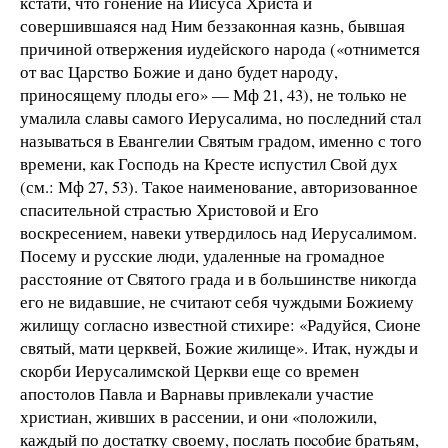
кстати, что гонение на Иисуса Христа и
совершившаяся над Ним беззаконная казнь, бывшая
причиной отвержения иудейского народа («отнимется
от вас Царство Божие и дано будет народу,
приносящему плоды его» — Мф 21, 43), не только не
умалила славы самого Иерусалима, но последний стал
называться в Евангелии Святым градом, именно с того
времени, как Господь на Кресте испустил Свой дух
(см.: Мф 27, 53). Такое наименование, авторизованное
спасительной страстью Христовой и Его
воскресением, навеки утвердилось над Иерусалимом.
Посему и русские люди, удаленные на громадное
расстояние от Святого града и в большинстве никогда
его не видавшие, не считают себя чуждыми Божиему
жилищу согласно известной стихире: «Радуйся, Сионе
святый, мати церквей, Божие жилище». Итак, нужды и
скорби Иерусалимской Церкви еще со времен
апостолов Павла и Варнавы привлекали участие
христиан, живших в рассении, и они «положили,
каждый по достатку своему, послать пocoбиe братьям,