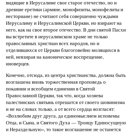
видящие в Иерусалиме свое старое отечество, но и
древние еретики (армяне, монофизиты, монофелиты и
несториане) не считают себя совершенно чуждыми
Иерусалиму и Иерусалимской Церкви, но взирают на
него, как на свое второе отечество. В дни святой Пасхи
вы встретите в иерусалимском храме не только
православных христиан всех народов, но и
отделившихся от Церкви благоговейно молящихся в
ней, невзирая на каноническое воспрещение,
иноверцев.
Конечно, отсюда, из центра христианства, должна быть
возглашена вновь торжественная проповедь о
покаянии и всеобщем единении в Святой
Православной Церкви, так что, когда хозяева
палестинских святынь отрешатся от своего шовинизма
и не на словах только, а от всего сердца возгласят:
«Возлюбим друг друга, да единомыслием исповемы
Отца, и Сына, и Святого Духа — Троицу Единосущную
и Нераздельную», то такое возглашение не останется