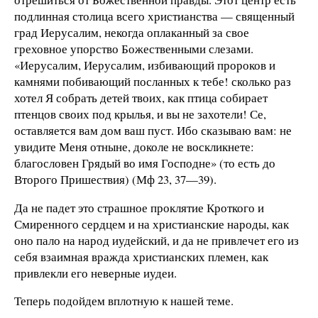
подлинная столица всего христианства — священный
град Иерусалим, некогда оплаканный за свое
греховное упорство Божественными слезами.
«Иерусалим, Иерусалим, избивающий пророков и
камнями побивающий посланных к тебе! сколько раз
хотел Я собрать детей твоих, как птица собирает
птенцов своих под крылья, и вы не захотели! Се,
оставляется вам дом ваш пуст. Ибо сказываю вам: не
увидите Меня отныне, доколе не воскликнете:
благословен Грядый во имя Господне» (то есть до
Второго Пришествия) (Мф 23, 37—39).
Да не падет это страшное проклятие Кроткого и
Смиренного сердцем и на христианские народы, как
оно пало на народ иудейский, и да не привлечет его из
себя взаимная вражда христианских племен, как
привлекли его неверные иудеи.
Теперь подойдем вплотную к нашей теме.