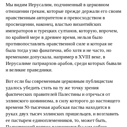
Мы видим Иерусалим, подчиненный в церковном
отношении грекам, которые прежде держали его своим
нравственным авторитетом и превосходством в
просвещении, наконец, властью византийских
императоров и турецких султанов, которую, впрочем,
по крайней мере в древнее время, нельзя было
противопоставлять нравственной силе и которая не
была тогда узко фанатична, ибо хотя и не часто, но
временами допускала, например в XVIІI веке, в
Иерусалиме патриархов-арабов, среди которых бывали
и великие праведники.
Вот если бы современным церковным публицистам
удалось убедить стать на ту же точку зрения
фактических правителей Палестины и отречься от
эллинского шовинизма, в силу которого до настоящего
времени 50-тысячная арабская паства находится в
руках двух тысяч эллинских пришельцев, и возглавить
ее пастырем единоплеменников, то, может быть,
Палестинский вопрос разрешился бы сам собою.