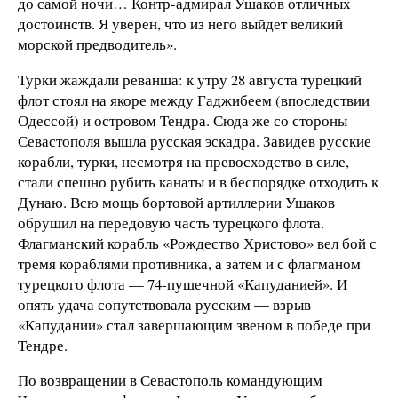
до самой ночи… Контр-адмирал Ушаков отличных
достоинств. Я уверен, что из него выйдет великий
морской предводитель».
Турки жаждали реванша: к утру 28 августа турецкий
флот стоял на якоре между Гаджибеем (впоследствии
Одессой) и островом Тендра. Сюда же со стороны
Севастополя вышла русская эскадра. Завидев русские
корабли, турки, несмотря на превосходство в силе,
стали спешно рубить канаты и в беспорядке отходить к
Дунаю. Всю мощь бортовой артиллерии Ушаков
обрушил на передовую часть турецкого флота.
Флагманский корабль «Рождество Христово» вел бой с
тремя кораблями противника, а затем и с флагманом
турецкого флота — 74-пушечной «Капуданией». И
опять удача сопутствовала русским — взрыв
«Капудании» стал завершающим звеном в победе при
Тендре.
По возвращении в Севастополь командующим