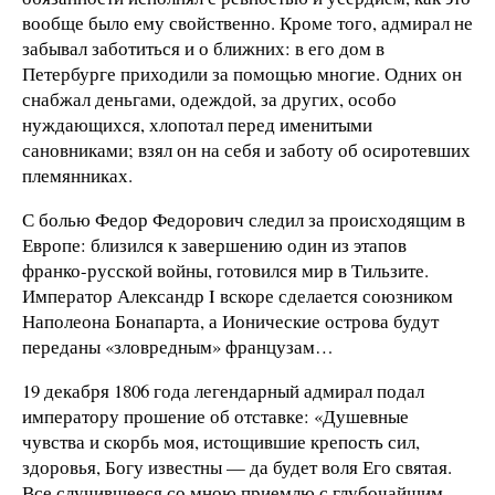
вообще было ему свойственно. Кроме того, адмирал не
забывал заботиться и о ближних: в его дом в
Петербурге приходили за помощью многие. Одних он
снабжал деньгами, одеждой, за других, особо
нуждающихся, хлопотал перед именитыми
сановниками; взял он на себя и заботу об осиротевших
племянниках.
С болью Федор Федорович следил за происходящим в
Европе: близился к завершению один из этапов
франко-русской войны, готовился мир в Тильзите.
Император Александр I вскоре сделается союзником
Наполеона Бонапарта, а Ионические острова будут
переданы «зловредным» французам…
19 декабря 1806 года легендарный адмирал подал
императору прошение об отставке: «Душевные
чувства и скорбь моя, истощившие крепость сил,
здоровья, Богу известны — да будет воля Его святая.
Все случившееся со мною приемлю с глубочайшим