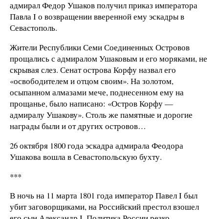
адмирал Федор Ушаков получил приказ императора
Павла I о возвращении вверенной ему эскадры в
Севастополь.
Жители Республики Семи Соединенных Островов
прощались с адмиралом Ушаковым и его моряками, не
скрывая слез. Сенат острова Корфу назвал его
«освободителем и отцом своим». На золотом,
осыпанном алмазами мече, поднесенном ему на
прощанье, было написано: «Остров Корфу —
адмиралу Ушакову». Столь же памятные и дорогие
награды были и от других островов…
26 октября 1800 года эскадра адмирала Феодора
Ушакова вошла в Севастопольскую бухту.
***
В ночь на 11 марта 1801 года император Павел I был
убит заговорщиками, на Российский престол взошел
его сын Александр I. Политика России резко