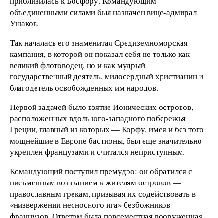
приблизилась к Босфору. Командующим
объединенными силами был назначен вице-адмирал
Ушаков.
Так началась его знаменитая Средиземноморская
кампания, в которой он показал себя не только как
великий флотоводец, но и как мудрый
государственный деятель, милосердный христианин и
благодетель освобожденных им народов.
Первой задачей было взятие Ионических островов,
расположенных вдоль юго-западного побережья
Греции, главный из которых — Корфу, имея и без того
мощнейшие в Европе бастионы, был еще значительно
укреплен французами и считался неприступным.
Командующий поступил премудро: он обратился с
письменным воззванием к жителям островов —
православным грекам, призывая их содействовать в
«низвержении несносного ига» безбожников-
французов. Ответом была повсеместная вооруженная