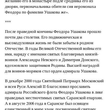
желанию его в монастыре подле сродника его из
дворян, первоначальника обители сия иеромонаха
Феодора по фамилии Ушакова же».
***
После праведной кончины Феодора Ушакова прошло
почти два столетия. Его подвижническая и
высокодуховная жизнь не были забыты в родном
Отечестве. В годы Великой Отечественной войны его
имя, наряду с именами святых благоверных князей-
воинов Александра Невского и Димитрия Донского,
вдохновляло защитников Родины. Высшей наградой
для воинов-моряков стал орден адмирала Ушакова.
В декабре 2000 года Святейший Патриарх Московский
и всея Руси Алексий II благословил прославить
адмирала Российского флота Феодора Ушакова в лике
праведных местночтимых святых Саранской епархии.
А в августе 2006 года в Саранске был освящен
единственный в мире храм, посвященный святому