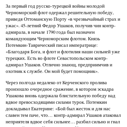
За первый год русско-турецкой войны молодой
Черноморский флот одержал решительную победу,
приведя Оттоманскую Порту «в чрезвычайный страх и
ужас». 45-летний Федор Ушаков, получив чин контр-
адмирала, в начале 1790 года был назначен
командующим Черноморским флотом. Князь
Потемкин-Таврический писал императрице:
«Благодаря Бога, и флот и флотилия наши сильней уже
турецких. Есть во флоте Севастопольском контр-
адмирал Ушаков. Отлично знающ, предприимчив и
охотник к службе. Он мой будет помощник».
Через полгода недалеко от Керченского пролива
произошло очередное сражение, в котором эскадра
Ушакова вновь одержала блистательную победу над
вдвое превосходящими силами турок. Потемкин
докладывал Екатерине: «Бой был жесток и для нас
славен тем паче, что… контр-адмирал Ушаков атаковал
неприятеля вдвое себя сильнее… разбил сильно и гнал