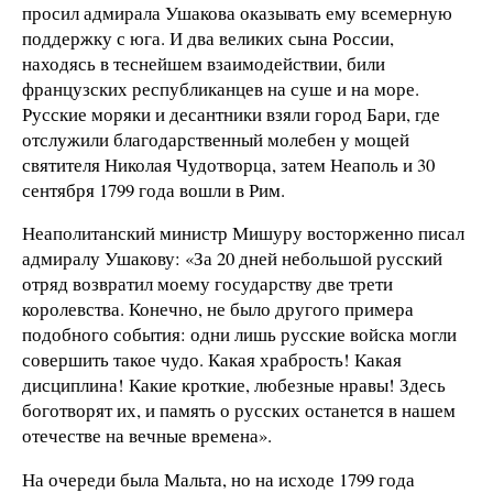
просил адмирала Ушакова оказывать ему всемерную
поддержку с юга. И два великих сына России,
находясь в теснейшем взаимодействии, били
французских республиканцев на суше и на море.
Русские моряки и десантники взяли город Бари, где
отслужили благодарственный молебен у мощей
святителя Николая Чудотворца, затем Неаполь и 30
сентября 1799 года вошли в Рим.
Неаполитанский министр Мишуру восторженно писал
адмиралу Ушакову: «За 20 дней небольшой русский
отряд возвратил моему государству две трети
королевства. Конечно, не было другого примера
подобного события: одни лишь русские войска могли
совершить такое чудо. Какая храбрость! Какая
дисциплина! Какие кроткие, любезные нравы! Здесь
боготворят их, и память о русских останется в нашем
отечестве на вечные времена».
На очереди была Мальта, но на исходе 1799 года