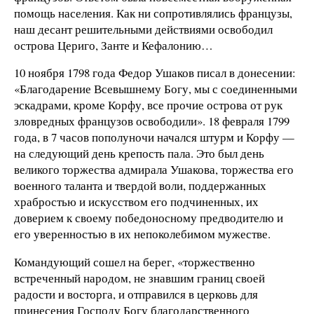
помощь населения. Как ни сопротивлялись французы,
наш десант решительными действиями освободил
острова Цериго, Занте и Кефалонию…
10 ноября 1798 года Федор Ушаков писал в донесении:
«Благодарение Всевышнему Богу, мы с соединенными
эскадрами, кроме Корфу, все прочие острова от рук
зловредных французов освободили». 18 февраля 1799
года, в 7 часов пополуночи начался штурм и Корфу —
на следующий день крепость пала. Это был день
великого торжества адмирала Ушакова, торжества его
военного таланта и твердой воли, поддержанных
храбростью и искусством его подчиненных, их
доверием к своему победоносному предводителю и
его уверенностью в их непоколебимом мужестве.
Командующий сошел на берег, «торжественно
встреченный народом, не знавшим границ своей
радости и восторга, и отправился в церковь для
принесения Господу Богу благодарственного