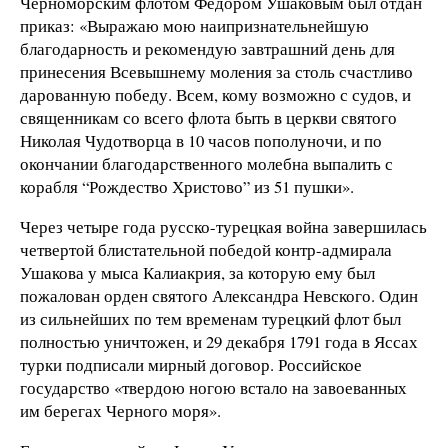
Черноморским флотом Федором Ушаковым был отдан
приказ: «Выражаю мою наипризнательнейшую
благодарность и рекомендую завтрашний день для
принесения Всевышнему моления за столь счастливо
дарованную победу. Всем, кому возможно с судов, и
священникам со всего флота быть в церкви святого
Николая Чудотворца в 10 часов пополуночи, и по
окончании благодарственного молебна выпалить с
корабля “Рождество Христово” из 51 пушки».
Через четыре года русско-турецкая война завершилась
четвертой блистательной победой контр-адмирала
Ушакова у мыса Калиакрия, за которую ему был
пожалован орден святого Александра Невского. Один
из сильнейших по тем временам турецкий флот был
полностью уничтожен, и 29 декабря 1791 года в Яссах
турки подписали мирный договор. Российское
государство «твердою ногою встало на завоеванных
им берегах Черного моря».