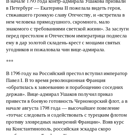
В начале 1793 года контр-адмирала Ушакова призвали
в Петербург — Екатерина II пожелала видеть героя,
стяжавшего громкую славу Отечеству, и «встретила в
нем человека прямодушного, скромного, мало
знакомого с требованиями светской жизни». За заслуги
перед престолом и Отечеством императрица поднесла
ему в дар золотой складень-крест с мощами святых
угодников и пожаловала чин вице-адмирала.
***
В 1796 году на Российский престол вступил император
Павел I. В то время революционная Франция
«обратилась к завоеванию и порабощению соседних
держав». Вице-адмирал Ушаков получил приказ
привести в боевую готовность Черноморский флот, а в
начале августа 1798 года — высочайшее повеление
«тотчас следовать и содействовать с турецким флотом
противу зловредных намерений Франции». Взяв курс
на Константинополь, российская эскадра скоро