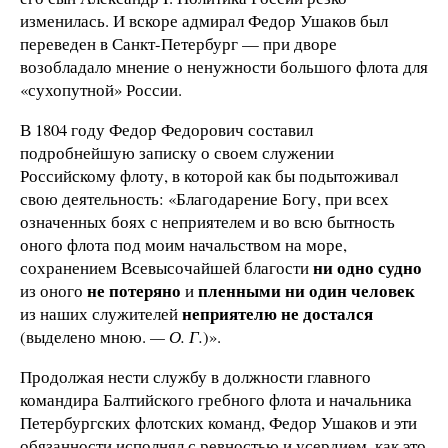
изменилась. И вскоре адмирал Федор Ушаков был
переведен в Санкт-Петербург — при дворе
возобладало мнение о ненужности большого флота для
«сухопутной» России.
В 1804 году Федор Федорович составил
подробнейшую записку о своем служении
Российскому флоту, в которой как бы подытоживал
свою деятельность: «Благодарение Богу, при всех
означенных боях с неприятелем и во всю бытность
оного флота под моим начальством на море,
ни одно судно
сохранением Всевысочайшей благости
не потеряно
пленными ни один человек
из оного
и
неприятелю не достался
из наших служителей
(выделено мною.
— О. Г.
)».
Продолжая нести службу в должности главного
командира Балтийского гребного флота и начальника
Петербургских флотских команд, Федор Ушаков и эти
обязанности исполнял с ревностью и усердием, как это