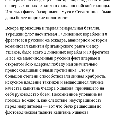
на первых порах входила охрана российской границы.
И только флоту, базировавшемуся в Севастополе, были
даны более широкие полномочия.
Вскоре произошла и первая генеральная баталия.
Турецкий флот насчитывал 17 линейных кораблей и 8
фрегатов; в русской же эскадре, авангардом которой
командовал капитан бригадирского ранга Федор
Ушаков, было всего 2 линейных корабля и 10 фрегатов.
И все же малочисленный русский флот впервые в
открытом бою одержал победу над значительно
превосходящими силами противника. Этому в
большой степени способствовали личная храбрость,
искусное владение тактикой и выдающиеся личные
качества капитана Федора Ушакова, принявшего на
себя руководство боем. Несомненное упование на
помощь Божию и, как следствие, неустрашимость
перед неприятелем — вот что было решающим во
флотоводческом таланте капитана Ушакова.