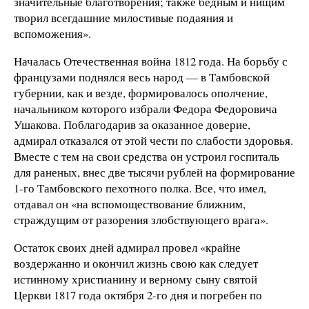
значительные благотворения; также бедным и нищим
творил всегдашние милостивые подаяния и
вспоможения».
Началась Отечественная война 1812 года. На борьбу с
французами поднялся весь народ — в Тамбовской
губернии, как и везде, формировалось ополчение,
начальником которого избрали Федора Федоровича
Ушакова. Поблагодарив за оказанное доверие,
адмирал отказался от этой чести по слабости здоровья.
Вместе с тем на свои средства он устроил госпиталь
для раненых, внес две тысячи рублей на формирование
1-го Тамбовского пехотного полка. Все, что имел,
отдавал он «на вспомоществование ближним,
страждущим от разорения злобствующего врага».
Остаток своих дней адмирал провел «крайне
воздержанно и окончил жизнь свою как следует
истинному христианину и верному сыну святой
Церкви 1817 года октября 2-го дня и погребен по