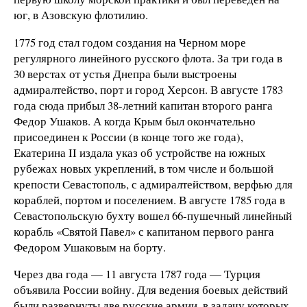
юг, в Азовскую флотилию.
1775 год стал годом создания на Черном море
регулярного линейного русского флота. За три года в
30 верстах от устья Днепра были выстроены
адмиралтейство, порт и город Херсон. В августе 1783
года сюда прибыл 38-летний капитан второго ранга
Федор Ушаков. А когда Крым был окончательно
присоединен к России (в конце того же года),
Екатерина II издала указ об устройстве на южных
рубежах новых укреплений, в том числе и большой
крепости Севастополь, с адмиралтейством, верфью для
кораблей, портом и поселением. В августе 1785 года в
Севастопольскую бухту вошел 66-пушечный линейный
корабль «Святой Павел» с капитаном первого ранга
Федором Ушаковым на борту.
Через два года — 11 августа 1787 года — Турция
объявила России войну. Для ведения боевых действий
были развернуты две русские армии, в задачу которых