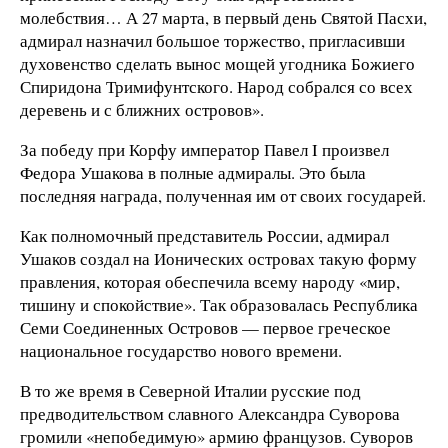
молебствия… А 27 марта, в первый день Святой Пасхи,
адмирал назначил большое торжество, пригласивши
духовенство сделать вынос мощей угодника Божиего
Спиридона Тримифунтского. Народ собрался со всех
деревень и с ближних островов».
За победу при Корфу император Павел I произвел
Федора Ушакова в полные адмиралы. Это была
последняя награда, полученная им от своих государей.
Как полномочный представитель России, адмирал
Ушаков создал на Ионических островах такую форму
правления, которая обеспечила всему народу «мир,
тишину и спокойствие». Так образовалась Республика
Семи Соединенных Островов — первое греческое
национальное государство нового времени.
В то же время в Северной Италии русские под
предводительством славного Александра Суворова
громили «непобедимую» армию французов. Суворов