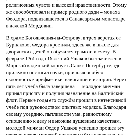
религиозных чувств и высокой нравственности. Этому
же способствовал и пример родного дяди – монаха
Феодора, подвизавшегося в Санаксарском монастыре
в далекой Мордовии.
В храме Богоявления-на-Острову, в трех верстах от
Бурнаково, Федора крестили, здесь же в школе для
дворянских детей он обучался грамоте и счету. В
феврале 1761 года 16-летний Ушаков был зачислен в
Морской кадетский корпус в Санкт-Петербурге, где
прилежно постигал науки, проявляя особую
склонность к арифметике, навигации и истории. Через
пять лет учеба была завершена — молодой мичман
принял присягу и получил назначение на Балтийский
флот. Первые годы его службы прошли в интенсивной
учебе под руководством опытных моряков. Благодаря
своему усердию, пытливости ума, ревностному
отношению к делу и высоким душевным качествам,
молодой мичман Федор Ушаков успешно прошел эту
первую школу морской практики и был переведен на