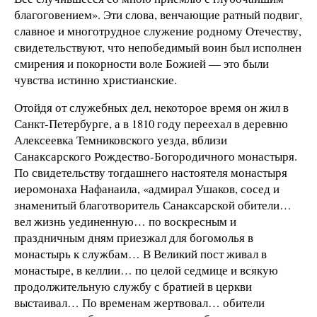
благоговением». Эти слова, венчающие ратный подвиг,
славное и многотрудное служение родному Отечеству,
свидетельствуют, что непобедимый воин был исполнен
смирения и покорности воле Божией — это были
чувства истинно христианские.
Отойдя от служебных дел, некоторое время он жил в
Санкт-Петербурге, а в 1810 году переехал в деревню
Алексеевка Темниковского уезда, вблизи
Санаксарского Рождество-Богородичного монастыря.
По свидетельству тогдашнего настоятеля монастыря
иеромонаха Нафанаила, «адмирал Ушаков, сосед и
знаменитый благотворитель Санаксарской обители…
вел жизнь уединенную… по воскресным и
праздничным дням приезжал для богомолья в
монастырь к службам… В Великий пост живал в
монастыре, в келлии… по целой седмице и всякую
продолжительную службу с братией в церкви
выстаивал… По временам жертвовал… обители