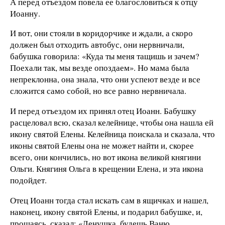
А перед отъездом повела ее благословиться к отцу
Иоанну.
И вот, они стояли в коридорчике и ждали, а скоро
должен был отходить автобус, они нервничали,
бабушка говорила: «Куда ты меня тащишь и зачем?
Поехали так, мы везде опоздаем». Но мама была
непреклонна, она знала, что они успеют везде и все
сложится само собой, но все равно нервничала.
И перед отъездом их принял отец Иоанн. Бабушку
расцеловал всю, сказал келейнице, чтобы она нашла ей
икону святой Елены. Келейница поискала и сказала, что
иконы святой Елены она не может найти и, скорее
всего, они кончились, но вот икона великой княгини
Ольги. Княгиня Ольга в крещении Елена, и эта икона
подойдет.
Отец Иоанн тогда стал искать сам в ящичках и нашел,
наконец, икону святой Елены, и подарил бабушке, и,
прощаясь, сказал: «Ленушка, будешь Ваню