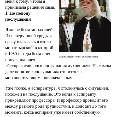
меня к тому, чтобы я
принимала решения сама.
1. По поводу
послушания
Я же не была монахиней.
Из неверующей среды я
сразу оказалась в около-
монастырской, в которой
в 1980-е годы была очень
Архимандрит Иоанн (Крестьянкин)
популярна идея
«беспрекословного послушания духовнику». На самом
деле понятие «послушания» относится к
монашествующим, новоначальным.
Уже позже, а аспирантуре, я столкнулась с ситуацией,
похожей на послушание. Это когда к аспиранту
прикрепляют профессора. И профессор проводит его
между разного рода трудностями, и доводит до того
момента, когда аспирант уже имеет собственную