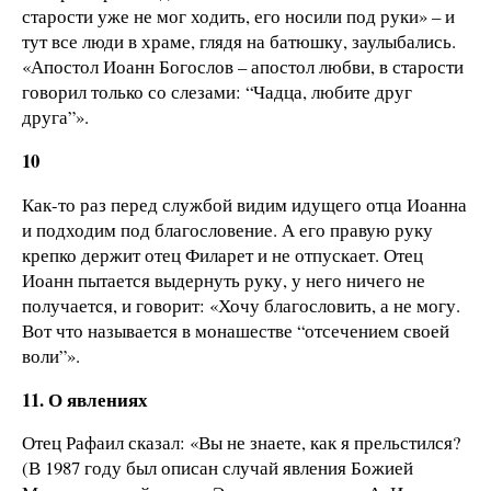
старости уже не мог ходить, его носили под руки» – и
тут все люди в храме, глядя на батюшку, заулыбались.
«Апостол Иоанн Богослов – апостол любви, в старости
говорил только со слезами: “Чадца, любите друг
друга”».
10
Как-то раз перед службой видим идущего отца Иоанна
и подходим под благословение. А его правую руку
крепко держит отец Филарет и не отпускает. Отец
Иоанн пытается выдернуть руку, у него ничего не
получается, и говорит: «Хочу благословить, а не могу.
Вот что называется в монашестве “отсечением своей
воли”».
11. О явлениях
Отец Рафаил сказал: «Вы не знаете, как я прельстился?
(В 1987 году был описан случай явления Божией