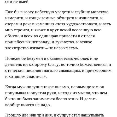
сем не имей.
Еже бы высоту небесную уведети и глубину морскую
измерити, и концы земные обтицати и изчислити, и
езерам и рекам каменныя стезя художествовати, и весь
мир строити, и якоже в круг некий вселенную всю
объяти, и всех во един нрав привести и от всея
поднебесныя неправду, и лукавство, и всякое
злохитрство изгнати – не навыкл есмь.
Понеже бе безумен и окаянен есмь человек и не
делатель ни которому благу, но точию божественныя и
отеческия писания глаголю слышащим, и приемлющим
и хотящим спастися».
Когда муж получил такое письмо, первым делом он
приунывал и опустил руки, исходя из мысли, что чем
бы то ни было заниматься бесполезно. И делать
вообще ничего не надо.
Прошло два или три дня, и супруг стал нащупывать