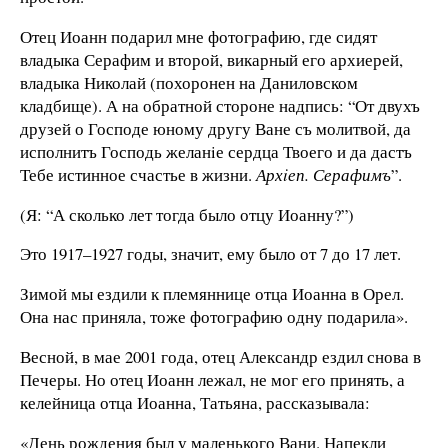
Отец Иоанн подарил мне фотографию, где сидят
владыка Серафим и второй, викарный его архиерей,
владыка Николай (похоронен на Даниловском
кладбище). А на обратной стороне надпись: “От двухъ
друзей о Господе юному другу Ване съ молитвой, да
исполнитъ Господь желанiе сердца Твоего и да дастъ
Тебе истинное счастье в жизни.
Арх
iеп. Серафимъ
”.
(Я: “А сколько лет тогда было отцу Иоанну?”)
Это 1917–1927 годы, значит, ему было от 7 до 17 лет.
Зимой мы ездили к племяннице отца Иоанна в Орел.
Она нас приняла, тоже фотографию одну подарила».
Весной, в мае 2001 года, отец Александр ездил снова в
Печеры. Но отец Иоанн лежал, не мог его принять, а
келейница отца Иоанна, Татьяна, рассказывала:
«День рождения был у маленького Вани. Напекли