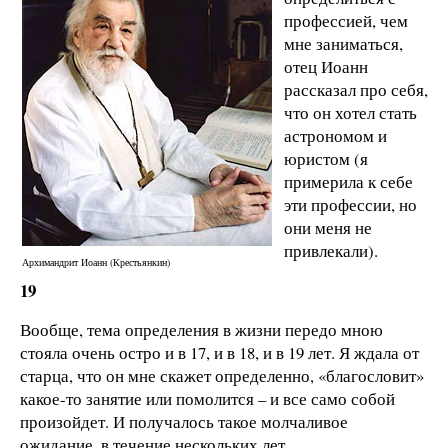
профессией, чем
мне заниматься,
отец Иоанн
рассказал про себя,
что он хотел стать
астрономом и
юристом (я
примерила к себе
эти профессии, но
они меня не
привлекали).
Архимандрит Иоанн (Крестьянкин)
19
Вообще, тема определения в жизни передо мною
стояла очень остро и в 17, и в 18, и в 19 лет. Я ждала от
старца, что он мне скажет определенно, «благословит»
какое-то занятие или помолится – и все само собой
произойдет. И получалось такое молчаливое
ожидание, в течение нескольких лет.