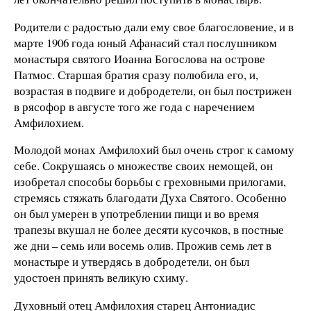
Родители с радостью дали ему свое благословение, и в
марте 1906 года юный Афанасий стал послушником
монастыря святого Иоанна Богослова на острове
Патмос. Старшая братия сразу полюбила его, и,
возрастая в подвиге и добродетели, он был пострижен
в рясофор в августе того же года с наречением
Амфилохием.
Молодой монах Амфилохий был очень строг к самому
себе. Сокрушаясь о множестве своих немощей, он
изобретал способы борьбы с греховными прилогами,
стремясь стяжать благодати Духа Святого. Особенно
он был умерен в употреблении пищи и во время
трапезы вкушал не более десяти кусочков, в постные
же дни – семь или восемь олив. Прожив семь лет в
монастыре и утвердясь в добродетели, он был
удостоен принять великую схиму.
Духовный отец Амфилохия старец Антониадис