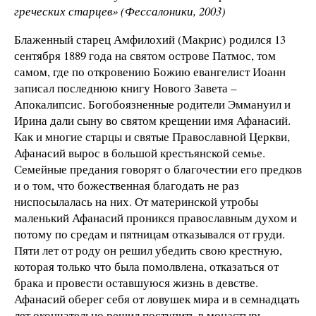
греческих старцев» (Фессалоники, 2003)
Блаженный старец Амфилохий (Макрис) родился 13
сентября 1889 года на святом острове Патмос, том
самом, где по откровению Божию евангелист Иоанн
записал последнюю книгу Нового Завета –
Апокалипсис. Богобоязненные родители Эммануил и
Ирина дали сыну во святом крещении имя Афанасий.
Как и многие старцы и святые Православной Церкви,
Афанасий вырос в большой крестьянской семье.
Семейные предания говорят о благочестии его предков
и о том, что божественная благодать не раз
ниспосылалась на них. От материнской утробы
маленький Афанасий проникся православным духом и
потому по средам и пятницам отказывался от груди.
Пяти лет от роду он решил убедить свою крестную,
которая только что была помолвлена, отказаться от
брака и провести оставшуюся жизнь в девстве.
Афанасий оберег себя от ловушек мира и в семнадцать
лет окончательно решил поступить в монастырь.