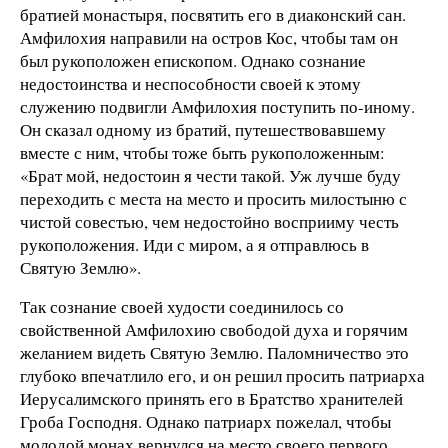
братией монастыря, посвятить его в диаконский сан.
Амфилохия направили на остров Кос, чтобы там он
был рукоположен епископом. Однако сознание
недостоинства и неспособности своей к этому
служению подвигли Амфилохия поступить по-иному.
Он сказал одному из братий, путешествовавшему
вместе с ним, чтобы тоже быть рукоположенным:
«Брат мой, недостоин я чести такой. Уж лучше буду
переходить с места на место и просить милостыню с
чистой совестью, чем недостойно восприиму честь
рукоположения. Иди с миром, а я отправлюсь в
Святую Землю».
Так сознание своей худости соединилось со
свойственной Амфилохию свободой духа и горячим
желанием видеть Святую Землю. Паломничество это
глубоко впечатлило его, и он решил просить патриарха
Иерусалимского принять его в Братство хранителей
Гроба Господня. Однако патриарх пожелал, чтобы
молодой монах вернулся на место своего первого