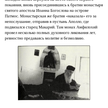
покаяния, вновь присоединившись к братии монастыря
святого апостола Иоанна Богослова на острове
Патмос. Монастырская же братия «наказала» его за
непослушание, отправив в пустынь Аполло, где
подвизался старец Макарий. Там монах Амфилохий
провел несколько полных духовного ликования лет,
ревностно предаваясь молитве и безмолвию.