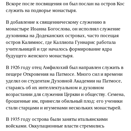
Вскоре после посвящения он был послан на остров Кос
служить на подворье монастыря.
В добавление к священническому служению в
монастыре Иоанна Богослова, он исполнял служение
духовника на Додеканских островах, часто посещая
остров Калимнос, где Каллиопа Гуннарис работала
учительницей и где началось формирование ядра
будущего женского монастыря.
В 1926 году отец Амфилохий был направлен служить в
пещере Откровения на Патмосе. Много сил и времени
уделял он студентам Духовной Академии на Патмосе,
стараясь об их интеллектуальном и духовном
возрастании для служения Церкви и обществу. Семена,
брошенные им, принесли обильный плод: его ученики
стали старцами и игуменами нескольких монастырей.
В 1935 году острова были заняты итальянскими
войсками. Оккупационные власти стремились