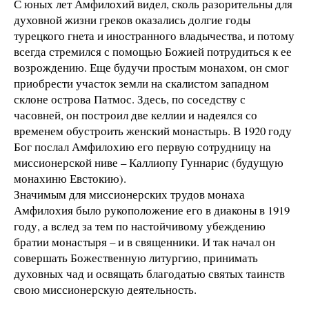
С юных лет Амфилохий видел, сколь разорительны для
духовной жизни греков оказались долгие годы
турецкого гнета и иностранного владычества, и потому
всегда стремился с помощью Божией потрудиться к ее
возрождению. Еще будучи простым монахом, он смог
приобрести участок земли на скалистом западном
склоне острова Патмос. Здесь, по соседству с
часовней, он построил две келлии и надеялся со
временем обустроить женский монастырь. В 1920 году
Бог послал Амфилохию его первую сотрудницу на
миссионерской ниве – Каллиопу Гуннарис (будущую
монахиню Евстокию).
Значимым для миссионерских трудов монаха
Амфилохия было рукоположение его в диаконы в 1919
году, а вслед за тем по настойчивому убеждению
братии монастыря – и в священники. И так начал он
совершать Божественную литургию, принимать
духовных чад и освящать благодатью святых таинств
свою миссионерскую деятельность.