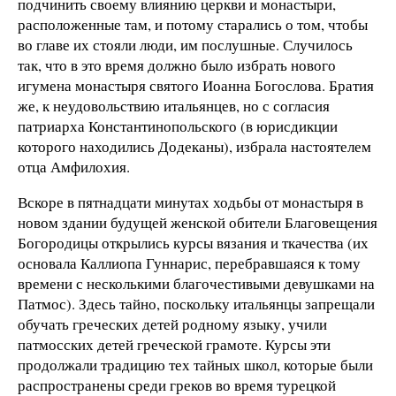
подчинить своему влиянию церкви и монастыри,
расположенные там, и потому старались о том, чтобы
во главе их стояли люди, им послушные. Случилось
так, что в это время должно было избрать нового
игумена монастыря святого Иоанна Богослова. Братия
же, к неудовольствию итальянцев, но с согласия
патриарха Константинопольского (в юрисдикции
которого находились Додеканы), избрала настоятелем
отца Амфилохия.
Вскоре в пятнадцати минутах ходьбы от монастыря в
новом здании будущей женской обители Благовещения
Богородицы открылись курсы вязания и ткачества (их
основала Каллиопа Гуннарис, перебравшаяся к тому
времени с несколькими благочестивыми девушками на
Патмос). Здесь тайно, поскольку итальянцы запрещали
обучать греческих детей родному языку, учили
патмосских детей греческой грамоте. Курсы эти
продолжали традицию тех тайных школ, которые были
распространены среди греков во время турецкой