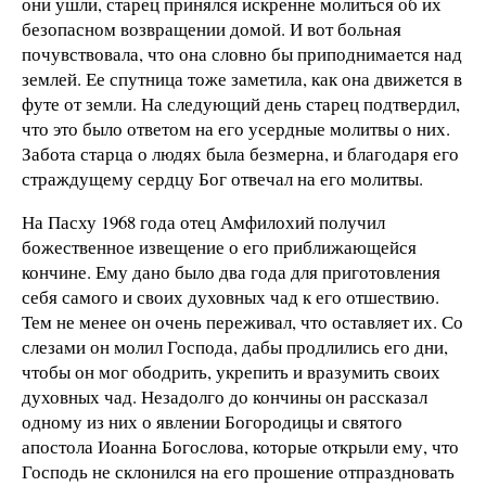
они ушли, старец принялся искренне молиться об их
безопасном возвращении домой. И вот больная
почувствовала, что она словно бы приподнимается над
землей. Ее спутница тоже заметила, как она движется в
футе от земли. На следующий день старец подтвердил,
что это было ответом на его усердные молитвы о них.
Забота старца о людях была безмерна, и благодаря его
страждущему сердцу Бог отвечал на его молитвы.
На Пасху 1968 года отец Амфилохий получил
божественное извещение о его приближающейся
кончине. Ему дано было два года для приготовления
себя самого и своих духовных чад к его отшествию.
Тем не менее он очень переживал, что оставляет их. Со
слезами он молил Господа, дабы продлились его дни,
чтобы он мог ободрить, укрепить и вразумить своих
духовных чад. Незадолго до кончины он рассказал
одному из них о явлении Богородицы и святого
апостола Иоанна Богослова, которые открыли ему, что
Господь не склонился на его прошение отпраздновать