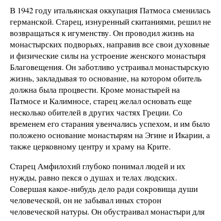
В 1942 году итальянская оккупация Патмоса сменилась
германской. Старец, изнуренный скитаниями, решил не
возвращаться к игуменству. Он проводил жизнь на
монастырских подворьях, направив все свои духовные
и физические силы на устроение женского монастыря
Благовещения. Он заботливо устраивал монастырскую
жизнь, закладывая то основание, на котором обитель
должна была процвести. Кроме монастырей на
Патмосе и Калимносе, старец желал основать еще
несколько обителей в других частях Греции. Со
временем его старания увенчались успехом, и им было
положено основание монастырям на Эгине и Икарии, а
также церковному центру и храму на Крите.
Старец Амфилохий глубоко понимал людей и их
нужды, равно пекся о душах и телах людских.
Совершая какое-нибудь дело ради сокровища души
человеческой, он не забывал иных сторон
человеческой натуры. Он обустраивал монастыри для