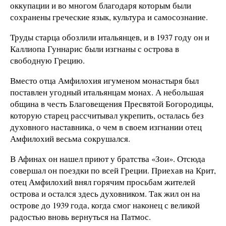
оккупации и во многом благодаря которым были
сохранены греческие язык, культура и самосознание.
Труды старца обозлили итальянцев, и в 1937 году он и
Каллиопа Гуннарис были изгнаны с острова в
свободную Грецию.
Вместо отца Амфилохия игуменом монастыря был
поставлен угодный итальянцам монах. А небольшая
община в честь Благовещения Пресвятой Богородицы,
которую старец рассчитывал укрепить, осталась без
духовного наставника, о чем в своем изгнании отец
Амфилохий весьма сокрушался.
В Афинах он нашел приют у братства «Зои». Отсюда
совершал он поездки по всей Греции. Приехав на Крит,
отец Амфилохий внял горячим просьбам жителей
острова и остался здесь духовником. Так жил он на
острове до 1939 года, когда смог наконец с великой
радостью вновь вернуться на Патмос.