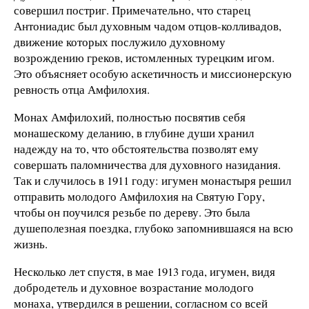
совершил постриг. Примечательно, что старец
Антониадис был духовным чадом отцов-колливадов,
движение которых послужило духовному
возрождению греков, истомленных турецким игом.
Это объясняет особую аскетичность и миссионерскую
ревность отца Амфилохия.
Монах Амфилохий, полностью посвятив себя
монашескому деланию, в глубине души хранил
надежду на то, что обстоятельства позволят ему
совершать паломничества для духовного назидания.
Так и случилось в 1911 году: игумен монастыря решил
отправить молодого Амфилохия на Святую Гору,
чтобы он поучился резьбе по дереву. Это была
душеполезная поездка, глубоко запомнившаяся на всю
жизнь.
Несколько лет спустя, в мае 1913 года, игумен, видя
добродетель и духовное возрастание молодого
монаха, утвердился в решении, согласном со всей