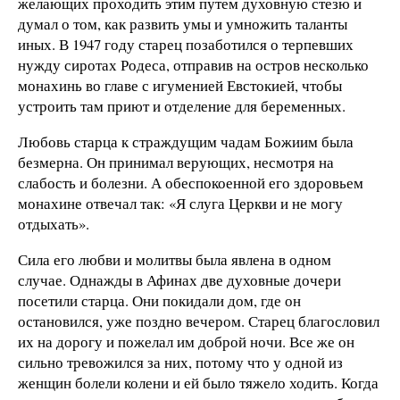
желающих проходить этим путем духовную стезю и
думал о том, как развить умы и умножить таланты
иных. В 1947 году старец позаботился о терпевших
нужду сиротах Родеса, отправив на остров несколько
монахинь во главе с игуменией Евстокией, чтобы
устроить там приют и отделение для беременных.
Любовь старца к страждущим чадам Божиим была
безмерна. Он принимал верующих, несмотря на
слабость и болезни. А обеспокоенной его здоровьем
монахине отвечал так: «Я слуга Церкви и не могу
отдыхать».
Сила его любви и молитвы была явлена в одном
случае. Однажды в Афинах две духовные дочери
посетили старца. Они покидали дом, где он
остановился, уже поздно вечером. Старец благословил
их на дорогу и пожелал им доброй ночи. Все же он
сильно тревожился за них, потому что у одной из
женщин болели колени и ей было тяжело ходить. Когда