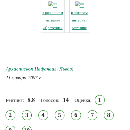
в розничном
в оптовом
магазине
интернет
«Сретение»
магазине
Архиепископ Нафанаил (Львов)
11 января 2007 г.
8.8
14
1
Рейтинг:
Голосов:
Оценка:
2
3
4
5
6
7
8