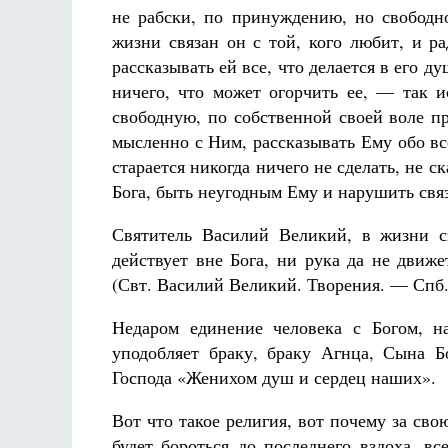
не рабски, по принуждению, но свободно
жизни связан он с той, кого любит, и р
рассказывать ей все, что делается в его д
ничего, что может огорчить ее, — так 
свободную, по собственной своей воле пр
мысленно с Ним, рассказывать Ему обо в
старается никогда ничего не сделать, не с
Бога, быть неугодным Ему и нарушить свя
Святитель Василий Великий, в жизни с
действует вне Бога, ни рука да не движ
(Свт. Василий Великий. Творения. — Спб., 
Недаром единение человека с Богом, н
уподобляет браку, браку Агнца, Сына Б
Господа «Женихом душ и сердец наших».
Вот что такое религия, вот почему за св
будет бороться до последнего вздоха, 