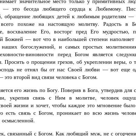
нимает значительное место только у примитивных люд
вы — это беседа любящего сердца к Любимому. Пис
ей, обращение любящих детей к любимым родителям — 
всего похоже на настоящую молитву. Радость в Бо
е, восхваление Его, восторг пред Его мудростью, п
дой Божией — вот что в наибольшей степени наполняет 
Великомученик Георгий Победоносец. Н
святого
наших богослужений, и самых простых молитвенник
Роман Котов
еховности-виновности перед Богом является следую
Как найти своё место в жизни
Кирилл Мурышев
 Просить о прощении грехов, об укреплении веры, о т
Господь не отнял бы от нас Своей любви — вот еще о
 это второй вид связи человека с Богом.
яется его жизнь по Богу. Поверив в Бога, утвердив для 
ши, укрепив связь с Ним в молитве, человек ощущ
воей жизни и хочет, чтобы каждое это мгновение было
о есть связь с Богом, проникает во всю жизнь челове
и осмысленной.
ек, связанный с Богом. Как любящий муж, не с огорчен