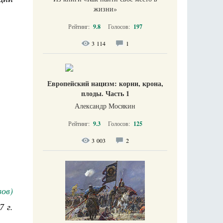
жизни​»
Рейтинг:
9.8
Голосов:
197
3 114
1
Европейский нацизм: корни, крона,
плоды. Часть 1
Александр Мосякин
Рейтинг:
9.3
Голосов:
125
3 003
2
вов)
7 г.