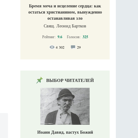
Бремя меча и исцеление сердца: как
остаться христианином, вынужденно
останавливая зло
Свящ. Леонид Бартков
Рейтинг:
9.6
Голосов:
325
4 302
29
ВЫБОР ЧИТАТЕЛЕЙ
Иоанн Давид, пастух Божий