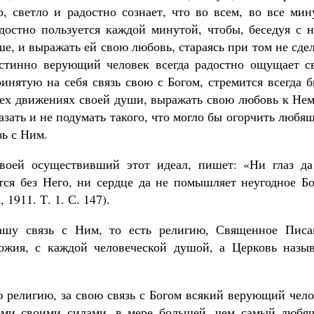
, светло и радостно сознает, что во всем, во все мин
адостно пользуется каждой минутой, чтобы, беседуя с 
уше, и выражать ей свою любовь, стараясь при том не сде
истинно верующий человек всегда радостно ощущает с
инятую на себя связь свою с Богом, стремится всегда 
сех движениях своей души, выражать свою любовь к Нем
казать и не подумать такого, что могло бы огорчить любя
зь с Ним.
воей осуществивший этот идеал, пишет: «Ни глаз да
ется без Него, ни сердце да не помышляет неугодное Б
1911. Т. 1. С. 147).
ашу связь с Ним, то есть религию, Священное Писа
ожия, с каждой человеческой душой, а Церковь назыв
ою религию, за свою связь с Богом всякий верующий чел
всеми своими силами, в мере большей, чем самый любя