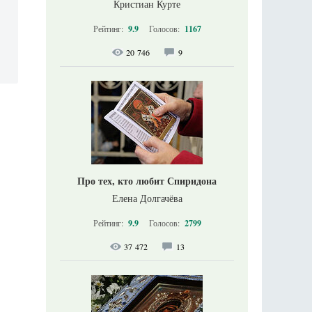
Кристиан Курте
Рейтинг:
9.9
Голосов:
1167
20 746
9
Про тех, кто любит Спиридона
Елена Долгачёва
Рейтинг:
9.9
Голосов:
2799
37 472
13