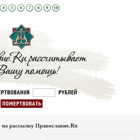
4
5
6
7
8
9
10
 на рассылку Православие.Ru