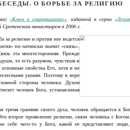
ЕСЕДЫ. О БОРЬБЕ ЗА РЕЛИГИЮ
ова)
«Ключ к сокровищнице»
, изданной в серии
«Духов
й Сретенским монастырем в 2006 г.
а за религию и против нее ведется
лигия» по-латински значит «связь»,
вязь эта многосторонняя. Прежде
 души, то есть разумом, чувством и
 основные свойства Его, хотя и не
телесными ушами. Поэтому в вере
уховной стороны человека. Духом
игает человек Бога, устанавливая
и тремя гранями своего духа, человек обращается к Бо
Это второе проявление религии, связи человека с Богом
е себе чего-то у Бога, какой ее представляют люди,