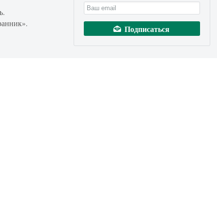
ь.
ранник».