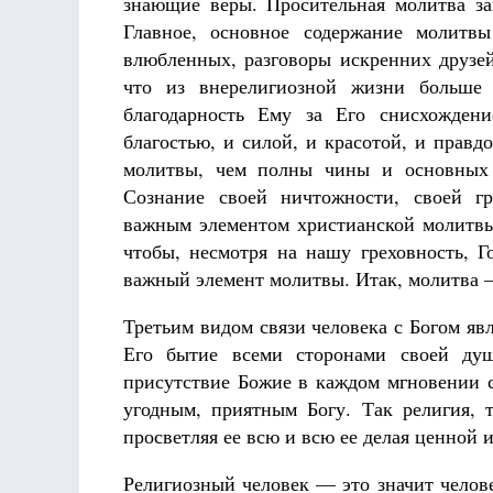
знающие веры. Просительная молитва за
Главное, основное содержание молит
влюбленных, разговоры искренних друз
что из внерелигиозной жизни больше 
благодарность Ему за Его снисхождени
благостью, и силой, и красотой, и прав
молитвы, чем полны чины и основных 
Разлуки не будет
Фредерика де Грааф
Сознание своей ничтожности, своей гр
важным элементом христианской молитвы.
чтобы, несмотря на нашу греховность, 
важный элемент молитвы. Итак, молитва —
Третьим видом связи человека с Богом явл
Его бытие всеми сторонами своей ду
присутствие Божие в каждом мгновении с
угодным, приятным Богу. Так религия, т
просветляя ее всю и всю ее делая ценной 
Религиозный человек — это значит челов