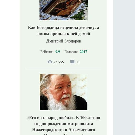
Как Богородица исцелила девочку, а
потом пришла к ней домой
Дмитрий Злодорев
Рейтинг:
9.9
Голосов:
2017
23 755
11
«Его весь народ любил». К 100-летию
со дня рождения митрополита
Нижегородского и Арзамасского