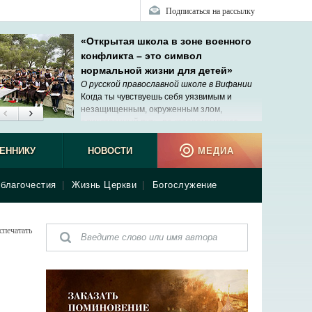
Подписаться на рассылку
«Открытая школа в зоне военного
конфликта – это символ
нормальной жизни для детей»
О русской православной школе в Вифании
Когда ты чувствуешь себя уязвимым и
незащищенным, окруженным злом,
единственный путь, по которому может
прийти помощь, – Господь.
ЕННИКУ
НОВОСТИ
МЕДИА
благочестия
|
Жизнь Церкви
|
Богослужение
спечатать