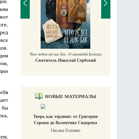
ей.
ьма
вот
ге,
ред
все
аучись у
ов.
Чего ждет от нас Бог. 10 заповедей Божиих
щим
Святитель Николай Сербский
ом,
дин
себя
НОВЫЕ МАТЕРИАЛЫ
ает
 бы
ка,
Тверь как терапия: от Григория
Сороки до Валентина Сидорова
Оксана Головко
ием,