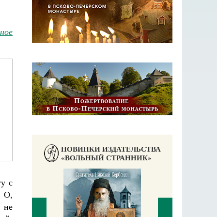
ное
НОВИНКИ ИЗДАТЕЛЬСТВА
«ВОЛЬНЫЙ СТРАННИК»
гу с
П
. О,
Е
 не