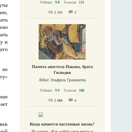
Рейтинг:
9.8
Голосов:
131
уты
нею,
2 243
2
лать
вою
быть
у и
щего
Память апостола Иакова, брата
 не
Господня
огу»
Аббат Эльфрик Грамматик
Рейтинг:
9.9
Голосов:
188
ние
2 088
4
ает
овек
Когда начнется настоящая жизнь?
щий
Из книги «Как найти свое место в