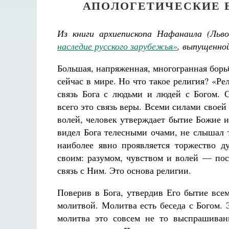
АПОЛОГЕТИЧЕСКИЕ Б
Из книги архиепископа Нафанаила (Льв
наследие русского зарубежья»
, выпущенно
Большая, напряженная, многогранная борьб
сейчас в мире. Но что такое религия? «Ре
связь Бога с людьми и людей с Богом. С
всего это связь веры. Всеми силами своей
волей, человек утверждает бытие Божие и
видел Бога телесными очами, не слышал 
наиболее явно проявляется торжество д
своим: разумом, чувством и волей — пост
связь с Ним. Это основа религии.
Поверив в Бога, утвердив Его бытие всем
молитвой. Молитва есть беседа с Богом. 
молитва это совсем не то выспрашивани