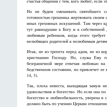
счастья общения с тем, кого любит, если 
Но не будем смешивать святейшего с
готовностью грешника жертвовать своим с
иных греховных искушений. Там через кр
тут равнодушие к Богу и к собственной 
любимым ребенком, когда этого требует
нелюбящих родителей к нелюбимым детям
Итак, не из трепета перед адом, не из к
христианин Господу. Но, служа Ему п
безграничной мере отвечая любовью на 
бедственном состоянии, но привлечет ее 
14, 3).
Так, плоха невеста, выходящая замуж н
удовольствия и богатство. Но если она по
богатство и любвеобильность, уверена в 
должно быть по учению Церкви отношение