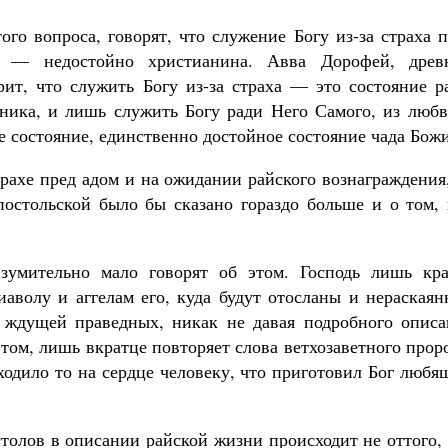
ого вопроса, говорят, что служение Богу из-за страха 
 — недостойно христианина. Авва Дорофей, древ
ит, что служить Богу из-за страха — это состояние ра
ника, и лишь служить Богу ради Него Самого, из любв
е состояние, единственно достойное состояние чада Божи
рахе пред адом и на ожидании райского вознаграждения
остольской было бы сказано гораздо больше и о том, 
умительно мало говорят об этом. Господь лишь кра
иаволу и аггелам его, куда будут отосланы и нераская
 ждущей праведных, никак не давая подробного описа
этом, лишь вкратце повторяет слова ветхозаветного прор
иходило то на сердце человеку, что приготовил Бог люб
столов в описании райской жизни происходит не оттого,