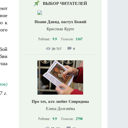
ВЫБОР ЧИТАТЕЛЕЙ
еют
ное
Иоанн Давид, пастух Божий
ю к
Кристиан Курте
ого
Рейтинг:
9.9
Голосов:
1167
обой
20 717
9
бви
душа
вов)
7 г.
Про тех, кто любит Спиридона
Елена Долгачёва
Рейтинг:
9.9
Голосов:
2798