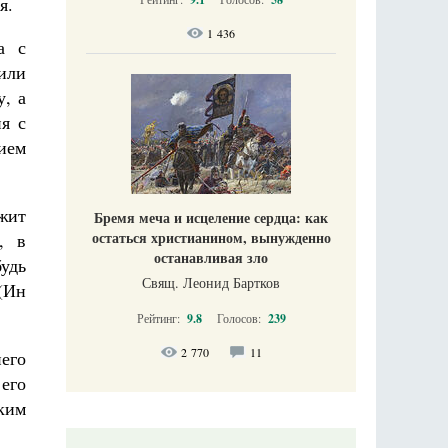
я.
1 436
а с
 или
, а
я с
ием
ужит
Бремя меча и исцеление сердца: как
остаться христианином, вынужденно
, в
останавливая зло
удь
Свящ. Леонид Бартков
 (Ин
Рейтинг:
9.8
Голосов:
239
2 770
11
его
 его
аким