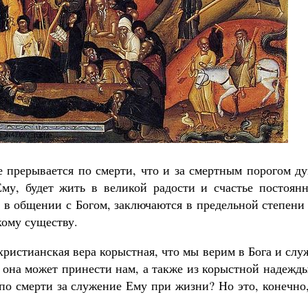
Великомученик Георгий Победоносец. Н
святого
Роман Котов
Как найти своё место в жизни
Кирилл Мурышев
е прерывается по смерти, что и за смертным порогом д
му, будет жить в великой радости и счастье постоянн
, в общении с Богом, заключаются в предельной степени
кому существу.
 христианская вера корыстная, что мы верим в Бога и сл
е она может принести нам, а также из корыстной надежд
 по смерти за служение Ему при жизни? Но это, конечно