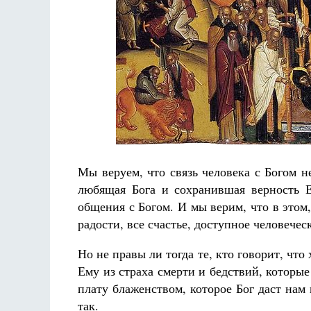
Разлуки не будет
Фредерика де Грааф
Мы веруем, что связь человека с Богом н
любящая Бога и сохранившая верность Е
общения с Богом. И мы верим, что в этом
радости, все счастье, доступное человечес
Но не правы ли тогда те, кто говорит, что
Ему из страха смерти и бедствий, которы
плату блаженством, которое Бог даст нам
так.