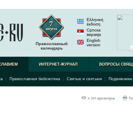
Ελληνική
έκδοση
Српска
верзиjа
English
Православный
version
календарь
СЛАВИЕМ
ИНТЕРНЕТ-ЖУРНАЛ
ВОПРОСЫ СВЯЩ
ка
|
Православная библиотека
|
Святые и святыни
|
Подвижники 
4 203 просмотров
Ра