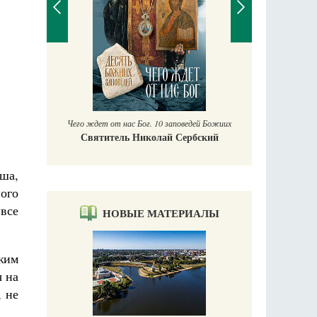
аучись у
Чего ждет от нас Бог. 10 заповедей Божиих
Святитель Николай Сербский
уша,
ого
 все
НОВЫЕ МАТЕРИАЛЫ
ужим
ы на
, не