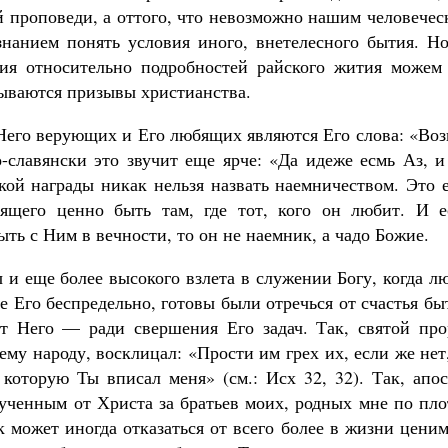
й проповеди, а оттого, что невозможно нашим человече
нанием понять условия иного, внетелесного бытия. Но
лия относительно подробностей райского жития можем
вываются призывы христианства.
Него верующих и Его любящих являются Его слова: «Воз
о-славянски это звучит еще ярче: «Да идеже есмь Аз, 
акой награды никак нельзя назвать наемничеством. Это 
ящего ценно быть там, где тот, кого он любит. И е
ыть с Ним в вечности, то он не наемник, а чадо Божие.
и еще более высокого взлета в служении Богу, когда л
 Его беспредельно, готовы были отречься от счастья бы
т Него — ради свершения Его задач. Так, святой про
му народу, восклицал: «Прости им грех их, если же нет
 которую Ты вписал меня» (см.: Исх 32, 32). Так, апо
лученным от Христа за братьев моих, родных мне по пл
к может иногда отказаться от всего более в жизни цени