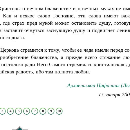
 Христовы о вечном блаженстве и о вечных муках не им
. Как и всякое слово Господне, эти слова имеют важ
 где страх пред мукой может остановить душу, готову
а заставит очнуться заснувшую душу и подвигнет ленив
ного долга.
Церковь стремится к тому, чтобы ее чада имели перед с
риобретение блаженства, а прежде всего стяжание лю
, но только ради Него Самого стремилась христианская 
райская радость, ибо там полнота любви.
Архиепископ Нафанаил (Ль
15 января 200
3
4
5
6
7
8
9
10