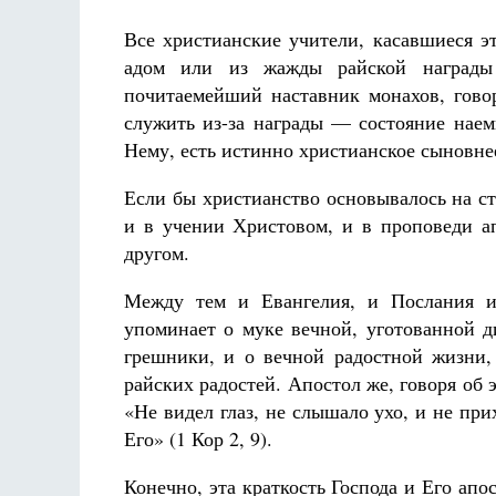
Все христианские учители, касавшиеся эт
адом или из жажды райской награды
почитаемейший наставник монахов, говор
служить из-за награды — состояние наем
Нему, есть истинно христианское сыновне
Если бы христианство основывалось на ст
и в учении Христовом, и в проповеди ап
другом.
Между тем и Евангелия, и Послания из
упоминает о муке вечной, уготованной д
грешники, и о вечной радостной жизни,
райских радостей. Апостол же, говоря об 
«Не видел глаз, не слышало ухо, и не пр
Его» (1 Кор 2, 9).
Конечно, эта краткость Господа и Его апо