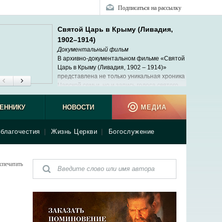
Подписаться на рассылку
Святой Царь в Крыму (Ливадия,
1902–1914)
Документальный фильм
В архивно-документальном фильме «Святой
Царь в Крыму (Ливадия, 1902 – 1914)»
представлена не только уникальная хроника
Царской семьи, но и запись голоса святого
Императора Николая II.
Иларио
ЕННИКУ
НОВОСТИ
МЕДИА
благочестия
|
Жизнь Церкви
|
Богослужение
спечатать