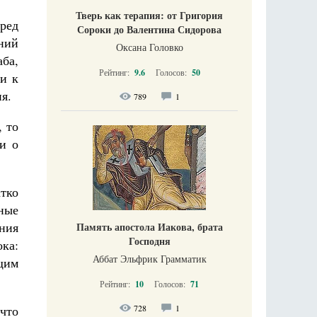
Тверь как терапия: от Григория
пред
Сороки до Валентина Сидорова
ний
Оксана Головко
ба,
Рейтинг:
9.6
Голосов:
50
и к
я.
789
1
, то
и о
тко
нные
ния
Память апостола Иакова, брата
Господня
ока:
Аббат Эльфрик Грамматик
ящим
Рейтинг:
10
Голосов:
71
728
1
 что