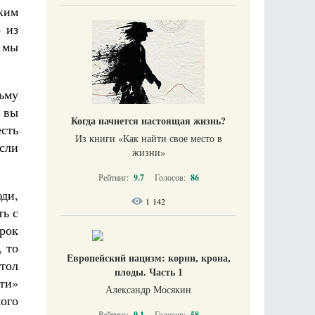
ским
 из
 мы
ьму
и вы
Когда начнется настоящая жизнь?
есть
Из книги «Как найти свое место в
сли
жизни​»
Рейтинг:
9.7
Голосов:
86
юди,
1 142
ть с
рок
, то
Европейский нацизм: корни, крона,
стол
плоды. Часть 1
оти»
Александр Мосякин
мого
Рейтинг:
9.1
Голосов:
58