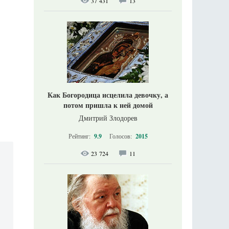
37 431
13
Как Богородица исцелила девочку, а
потом пришла к ней домой
Дмитрий Злодорев
Рейтинг:
9.9
Голосов:
2015
23 724
11