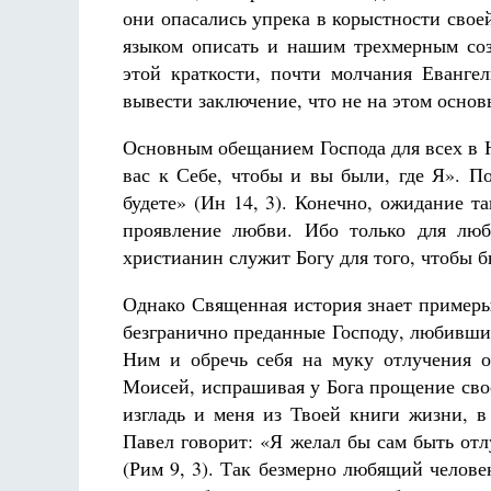
они опасались упрека в корыстности свое
языком описать и нашим трехмерным соз
этой краткости, почти молчания Еванге
вывести заключение, что не на этом осно
Основным обещанием Господа для всех в 
вас к Себе, чтобы и вы были, где Я». П
будете» (Ин 14, 3). Конечно, ожидание т
проявление любви. Ибо только для люб
христианин служит Богу для того, чтобы б
Однако Священная история знает примеры 
безгранично преданные Господу, любившие
Ним и обречь себя на муку отлучения о
Моисей, испрашивая у Бога прощение свое
изгладь и меня из Твоей книги жизни, в
Павел говорит: «Я желал бы сам быть от
(Рим 9, 3). Так безмерно любящий челове