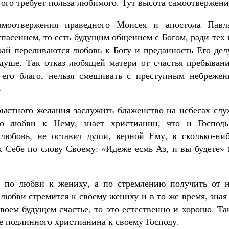
этого требует польза любимого. Тут высота самоотвержени
амоотвержения праведного Моисея и апостола Павл
пасением, то есть будущим общением с Богом, ради тех
ай переливаются любовь к Богу и преданность Его делу
душе. Так отказ любящей матери от счастья пребывани
 его благо, нельзя смешивать с преступным небрежен
.
орыстного желания заслужить блаженство на небесах сл
о любви к Нему, знает христианин, что и Господь
любовь, не оставит души, верной Ему, в сколько-ниб
к Себе по слову Своему: «Идеже есмь Аз, и вы будете»
е по любви к жениху, а по стремлению получить от н
 любви стремится к своему жениху и в то же время, зная
своем будущем счастье, то это естественно и хорошо. Т
 подлинного христианина к своему Господу.