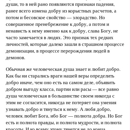
души, то в ней рано появляются признаки падения,
ранее всего измена добру из корыстных расчетов, а
потом и бесовское свойство — злорадство. Но
совершенное пренебрежение к добру, а потом и
ненависть к нему именно как к добру, слава Богу, не
часто замечается в людях. Это признак тех редких
личностей, которые далеко зашли в страшном процессе
демонизации, в процессе перерождения людей в
демонов.
Обычная же человеческая душа знает и любит добро.
Как бы ни старались враги нашей веры определить
добро иначе, чем оно есть на самом деле, объявить
добром выгоду класса, партии или расы — все равно
душа человеческая в большинстве своем никогда с
этим не согласится, никогда не потеряет она умения
узнавать добро и тянуться к нему. А любя добро,
человек любит Бога, ибо Бог — полнота добра. Но Бог
есть и полнота правды, и полнота мудрости, и полнота
красоты. И ко всему этому тянется не до конца