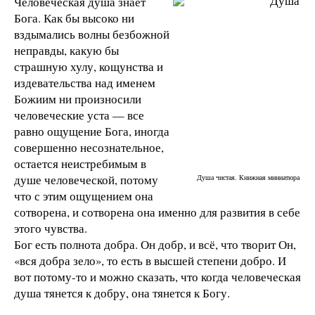
Человеческая душа знает
Бога. Как бы высоко ни
вздымались волны безбожной
неправды, какую бы
страшную хулу, кощунства и
издевательства над именем
Божиим ни произносили
человеческие уста — все
равно ощущение Бога, иногда
совершенно несознательное,
остается неистребимым в
душе человеческой, потому
Душа чистая. Книжная миниатюра
что с этим ощущением она
сотворена, и сотворена она именно для развития в себе
этого чувства.
Бог есть полнота добра. Он добр, и всё, что творит Он,
«вся добра зело», то есть в высшей степени добро. И
вот потому-то и можно сказать, что когда человеческая
душа тянется к добру, она тянется к Богу.