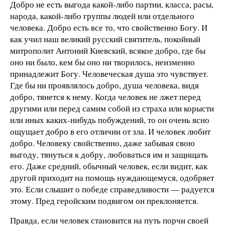
Добро не есть выгода какой-либо партии, класса, расы,
народа, какой-либо группы людей или отдельного
человека. Добро есть все то, что свойственно Богу. И
как учил наш великий русский святитель, покойный
митрополит Антоний Киевский, всякое добро, где бы
оно ни было, кем бы оно ни творилось, неизменно
принадлежит Богу. Человеческая душа это чувствует.
Где бы ни проявлялось добро, душа человека, видя
добро, тянется к нему. Когда человек не лжет перед
другими или перед самим собой из страха или корысти
или иных каких-нибудь побуждений, то он очень ясно
ощущает добро в его отличии от зла. И человек любит
добро. Человеку свойственно, даже забывая свою
выгоду, тянуться к добру, любоваться им и защищать
его. Даже средний, обычный человек, если видит, как
другой приходит на помощь нуждающемуся, одобряет
это. Если слышит о победе справедливости — радуется
этому. Пред геройским подвигом он преклоняется.
Правда, если человек становится на путь порчи своей